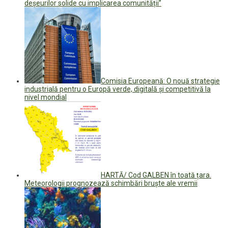
deșeurilor solide cu implicarea comunității”
Comisia Europeană: O nouă strategie
industrială pentru o Europă verde, digitală şi competitivă la
nivel mondial
HARTĂ/ Cod GALBEN în toată țara.
Meteorologii prognozează schimbări bruște ale vremii