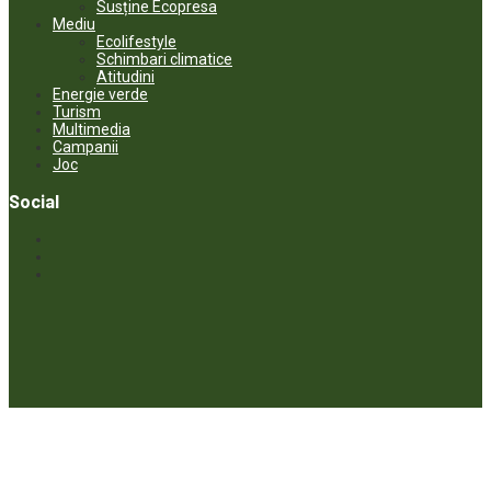
Susține Ecopresa
Mediu
Ecolifestyle
Schimbari climatice
Atitudini
Energie verde
Turism
Multimedia
Campanii
Joc
Social
© ECOPRESA. All rights reserved *** Preluarea textelor care aparțin
www.ecopresa.md poate fi făcută doar cu indicarea sursei și link
activ către subiectul preluat.