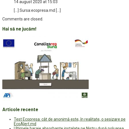
14 august 2020 at 15:03
[…] Sursa:ecopresa.md […]
Comments are closed.
Hai să ne jucăm!
Articole recente
Test Ecopresa: cât de anonimă este, în realitate, o sesizare pe
EcoAlert.md
Ultimele baraje absorbante instalate pe Nistru după poluarea