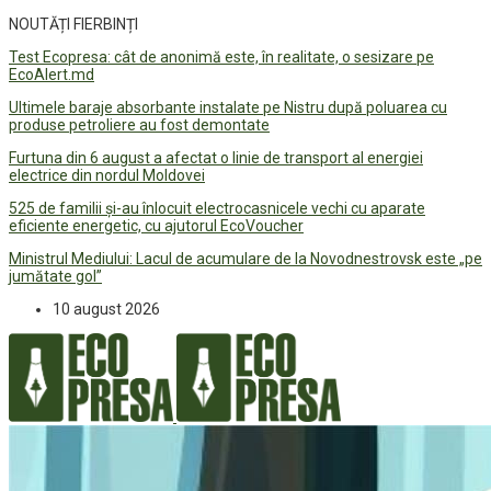
NOUTĂȚI FIERBINȚI
Test Ecopresa: cât de anonimă este, în realitate, o sesizare pe
EcoAlert.md
Ultimele baraje absorbante instalate pe Nistru după poluarea cu
produse petroliere au fost demontate
Furtuna din 6 august a afectat o linie de transport al energiei
electrice din nordul Moldovei
525 de familii și-au înlocuit electrocasnicele vechi cu aparate
eficiente energetic, cu ajutorul EcoVoucher
Ministrul Mediului: Lacul de acumulare de la Novodnestrovsk este „pe
jumătate gol”
10 august 2026