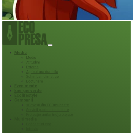
Mediu
Mediu
Atitudini
Externe
Agricultura durabila
Schimbari climatice
Ecoturism
Evenimente
Energie verde
Ecolifestyle
Campanii
#Povești din ECOmunitate
Servicii publice de calitate
Protecție ariilor (ne)protejate
Multimedia
Podcasturi eco
Interviu