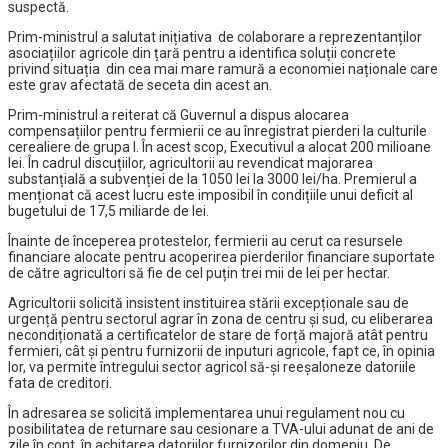
suspectă.
Prim-ministrul a salutat inițiativa de colaborare a reprezentanților
asociațiilor agricole din țară pentru a identifica soluții concrete
privind situația din cea mai mare ramură a economiei naționale care
este grav afectată de seceta din acest an.
Prim-ministrul a reiterat că Guvernul a dispus alocarea
compensațiilor pentru fermierii ce au înregistrat pierderi la culturile
cerealiere de grupa I. În acest scop, Executivul a alocat 200 milioane
lei. În cadrul discuțiilor, agricultorii au revendicat majorarea
substanțială a subvenției de la 1050 lei la 3000 lei/ha. Premierul a
menționat că acest lucru este imposibil în condițiile unui deficit al
bugetului de 17,5 miliarde de lei.
Înainte de începerea protestelor, fermierii au cerut ca resursele
financiare alocate pentru acoperirea pierderilor financiare suportate
de către agricultori să fie de cel puțin trei mii de lei per hectar.
Agricultorii solicită insistent instituirea stării excepționale sau de
urgență pentru sectorul agrar în zona de centru și sud, cu eliberarea
necondiționată a certificatelor de stare de forță majoră atât pentru
fermieri, cât și pentru furnizorii de inputuri agricole, fapt ce, în opinia
lor, va permite întregului sector agricol să-și reeșaloneze datoriile
fata de creditori.
În adresarea se solicită implementarea unui regulament nou cu
posibilitatea de returnare sau cesionare a TVA-ului adunat de ani de
zile în cont, în achitarea datoriilor furnizorilor din domeniu. De