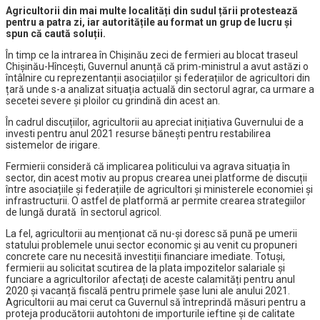
Agricultorii din mai multe localități din sudul țării protestează
pentru a patra zi, iar autoritățile au format un grup de lucru și
spun că caută soluții.
În timp ce la intrarea în Chișinău zeci de fermieri au blocat traseul
Chișinău-Hîncești, Guvernul anunță că prim-ministrul a avut astăzi o
întâlnire cu reprezentanții asociațiilor și federațiilor de agricultori din
țară unde s-a analizat situația actuală din sectorul agrar, ca urmare a
secetei severe și ploilor cu grindină din acest an.
În cadrul discuțiilor, agricultorii au apreciat inițiativa Guvernului de a
investi pentru anul 2021 resurse bănești pentru restabilirea
sistemelor de irigare.
Fermierii consideră că implicarea politicului va agrava situația în
sector, din acest motiv au propus crearea unei platforme de discuții
între asociațiile și federațiile de agricultori și ministerele economiei și
infrastructurii. O astfel de platformă ar permite crearea strategiilor
de lungă durată în sectorul agricol.
La fel, agricultorii au menționat că nu-și doresc să pună pe umerii
statului problemele unui sector economic și au venit cu propuneri
concrete care nu necesită investiții financiare imediate. Totuși,
fermierii au solicitat scutirea de la plata impozitelor salariale și
funciare a agricultorilor afectați de aceste calamități pentru anul
2020 și vacanță fiscală pentru primele șase luni ale anului 2021.
Agricultorii au mai cerut ca Guvernul să întreprindă măsuri pentru a
proteja producătorii autohtoni de importurile ieftine și de calitate