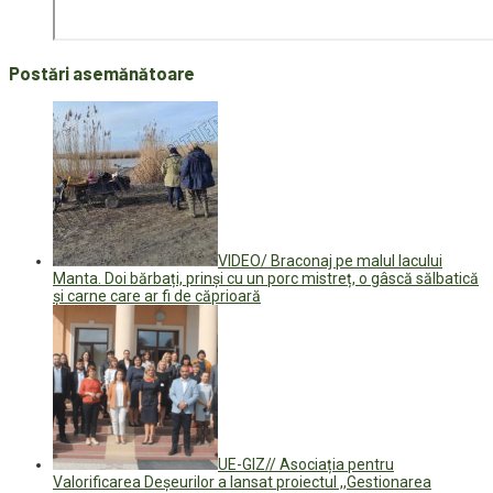
Postări asemănătoare
VIDEO/ Braconaj pe malul lacului
Manta. Doi bărbați, prinși cu un porc mistreț, o gâscă sălbatică
și carne care ar fi de căprioară
UE-GIZ// Asociația pentru
Valorificarea Deșeurilor a lansat proiectul ,,Gestionarea