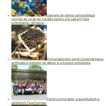
Oamenii de ştiinţă cartografiază
recifele de corali din Caraibe pentru a le salva în faţa
schimbărilor climatice
Primul laborator pentru însămânțarea
artificială a reginelor de albine și-a început activitatea
Pentru prima dată, orașul Budești a
sărbătorit Ziua Energiei