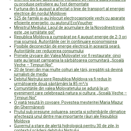
cu produse petroliere au fost demontate
Furtuna din 6 august a afectat o linie de transport al energiei
electrice din nordul Moldovei
525 de familii și-au înlocuit electrocasnicele vechi cu aparate
eficiente energetic, cu ajutorul EcoVoucher
Ministrul Mediului: Lacul de acumulare de la Novodnestrovsk
este „pe jumătate gol”
Republica Moldova a cumpărat pe 4 august energie de 2-3 ori
mai scumpă. Autoritățile cer în continuare economisirea
Posibile deconectări de energie electrică în această seară.
Autoritățile cer reducerea consumului
Primele izvoare din Valea Molovateț vor fi restaurate: cinci
sate au lansat campania la sărbătoarea comunitară „Școală
Veche – Timpuri Noi”
20 de tineri din mai multe colțuri ale țării, pregătiți să devină
jurnaliști de mediu
Debitul Nistrului spre Republica Moldova va fi redus în
următoarele două săptămâni la 85 m³/s
Comunitățile din valea Molovatețului se adună la un
eveniment care celebrează natura și cultura: „Școală Veche –
Timpuri Noi”
O viață țesută în covoare. Povestea meșteriței Maria Mazur
din Ghermănești
Prutul sub presiune: poluarea, seceta și schimbările climatice
afectează unul dintre mai importante râuri ale Republicii
Moldova
Guvernul a stare de alertă hidrologică pentru 30 de zile, în
contextul scăderii debitului Nistrului