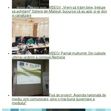
VIDEO// „Vrem să trăim bine, trebuie
să achităm!” Sătenii din Mateuți, bucuroși că au apă, și-ar dori
și canalizare
VIDEO/ Parțial mulțumiți. Din culisele
ultimei ședințe a comisiei Nistrene
Fişă de proiect „Agenda naţională de
mediu: prin comunicare, spre o mai bună guvernare a
mediului”