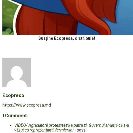
Susține Ecopresa, distribuie!
Ecopresa
https://www.ecopresa.md
1 Comment
VIDEO/ Agricultorii protestează a patra zi. Guvernul anunță că s-a
văzut cu reprezentanții fermierilor -
says: