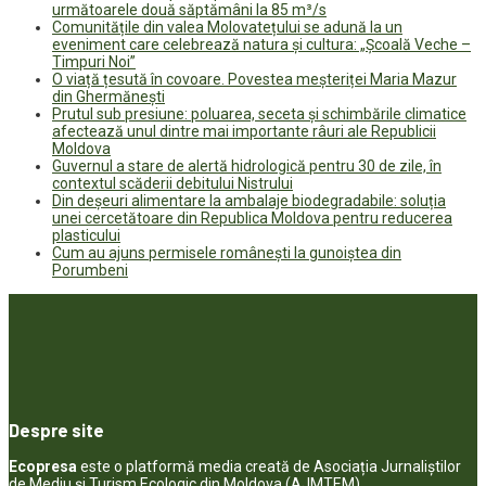
următoarele două săptămâni la 85 m³/s
Comunitățile din valea Molovatețului se adună la un
eveniment care celebrează natura și cultura: „Școală Veche –
Timpuri Noi”
O viață țesută în covoare. Povestea meșteriței Maria Mazur
din Ghermănești
Prutul sub presiune: poluarea, seceta și schimbările climatice
afectează unul dintre mai importante râuri ale Republicii
Moldova
Guvernul a stare de alertă hidrologică pentru 30 de zile, în
contextul scăderii debitului Nistrului
Din deșeuri alimentare la ambalaje biodegradabile: soluția
unei cercetătoare din Republica Moldova pentru reducerea
plasticului
Cum au ajuns permisele românești la gunoiștea din
Porumbeni
Despre site
Ecopresa
este o platformă media creată de Asociația Jurnaliștilor
de Mediu și Turism Ecologic din Moldova (AJMTEM).