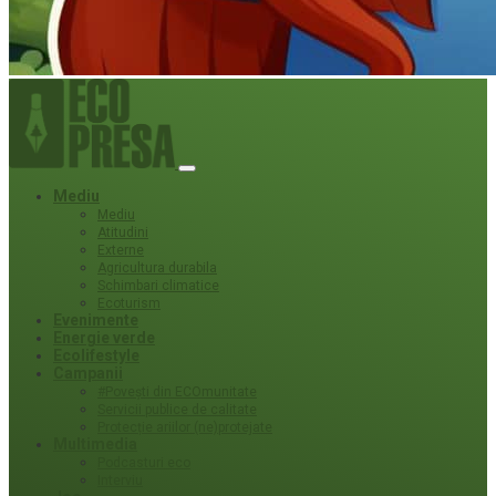
Mediu
Mediu
Atitudini
Externe
Agricultura durabila
Schimbari climatice
Ecoturism
Evenimente
Energie verde
Ecolifestyle
Campanii
#Povești din ECOmunitate
Servicii publice de calitate
Protecție ariilor (ne)protejate
Multimedia
Podcasturi eco
Interviu