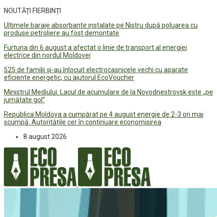
NOUTĂȚI FIERBINȚI
Ultimele baraje absorbante instalate pe Nistru după poluarea cu
produse petroliere au fost demontate
Furtuna din 6 august a afectat o linie de transport al energiei
electrice din nordul Moldovei
525 de familii și-au înlocuit electrocasnicele vechi cu aparate
eficiente energetic, cu ajutorul EcoVoucher
Ministrul Mediului: Lacul de acumulare de la Novodnestrovsk este „pe
jumătate gol”
Republica Moldova a cumpărat pe 4 august energie de 2-3 ori mai
scumpă. Autoritățile cer în continuare economisirea
8 august 2026