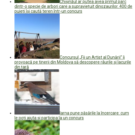
Chișinăul ar putea avea primul parc
dintr-o specie de arbori care a supraviețuit dinozaurilor. 400 de
puieți își caută teren într-un concurs
Concursul „Fii un Artist al Dunării” îi
provoacă pe tinerii din Moldova să descopere râurile și lacurile
din țară
Iarna pune păsările la încercare: cum
le poți ajuta și participa la un concurs