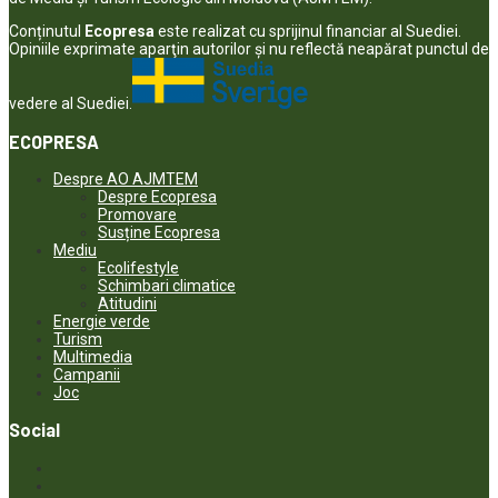
Conținutul
Ecopresa
este realizat cu sprijinul financiar al Suediei.
Opiniile exprimate aparţin autorilor şi nu reflectă neapărat punctul de
vedere al Suediei.
ECOPRESA
Despre AO AJMTEM
Despre Ecopresa
Promovare
Susține Ecopresa
Mediu
Ecolifestyle
Schimbari climatice
Atitudini
Energie verde
Turism
Multimedia
Campanii
Joc
Social