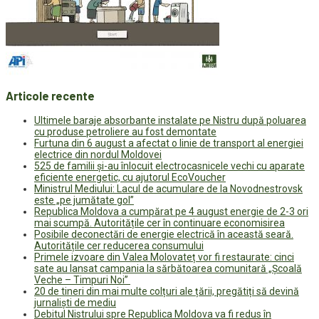
Articole recente
Ultimele baraje absorbante instalate pe Nistru după poluarea
cu produse petroliere au fost demontate
Furtuna din 6 august a afectat o linie de transport al energiei
electrice din nordul Moldovei
525 de familii și-au înlocuit electrocasnicele vechi cu aparate
eficiente energetic, cu ajutorul EcoVoucher
Ministrul Mediului: Lacul de acumulare de la Novodnestrovsk
este „pe jumătate gol”
Republica Moldova a cumpărat pe 4 august energie de 2-3 ori
mai scumpă. Autoritățile cer în continuare economisirea
Posibile deconectări de energie electrică în această seară.
Autoritățile cer reducerea consumului
Primele izvoare din Valea Molovateț vor fi restaurate: cinci
sate au lansat campania la sărbătoarea comunitară „Școală
Veche – Timpuri Noi”
20 de tineri din mai multe colțuri ale țării, pregătiți să devină
jurnaliști de mediu
Debitul Nistrului spre Republica Moldova va fi redus în