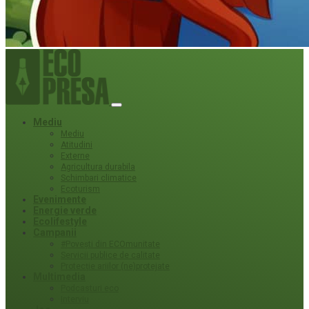
Mediu
Mediu
Atitudini
Externe
Agricultura durabila
Schimbari climatice
Ecoturism
Evenimente
Energie verde
Ecolifestyle
Campanii
#Povești din ECOmunitate
Servicii publice de calitate
Protecție ariilor (ne)protejate
Multimedia
Podcasturi eco
Interviu