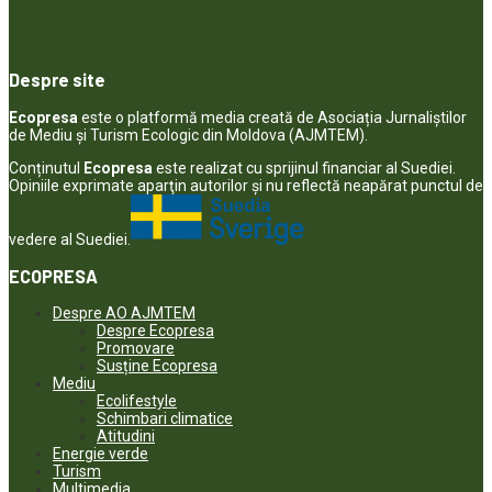
Despre site
Ecopresa
este o platformă media creată de Asociația Jurnaliștilor
de Mediu și Turism Ecologic din Moldova (AJMTEM).
Conținutul
Ecopresa
este realizat cu sprijinul financiar al Suediei.
Opiniile exprimate aparţin autorilor şi nu reflectă neapărat punctul de
vedere al Suediei.
ECOPRESA
Despre AO AJMTEM
Despre Ecopresa
Promovare
Susține Ecopresa
Mediu
Ecolifestyle
Schimbari climatice
Atitudini
Energie verde
Turism
Multimedia