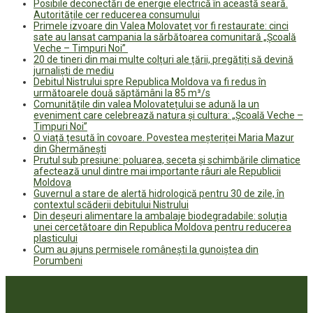
Posibile deconectări de energie electrică în această seară.
Autoritățile cer reducerea consumului
Primele izvoare din Valea Molovateț vor fi restaurate: cinci
sate au lansat campania la sărbătoarea comunitară „Școală
Veche – Timpuri Noi”
20 de tineri din mai multe colțuri ale țării, pregătiți să devină
jurnaliști de mediu
Debitul Nistrului spre Republica Moldova va fi redus în
următoarele două săptămâni la 85 m³/s
Comunitățile din valea Molovatețului se adună la un
eveniment care celebrează natura și cultura: „Școală Veche –
Timpuri Noi”
O viață țesută în covoare. Povestea meșteriței Maria Mazur
din Ghermănești
Prutul sub presiune: poluarea, seceta și schimbările climatice
afectează unul dintre mai importante râuri ale Republicii
Moldova
Guvernul a stare de alertă hidrologică pentru 30 de zile, în
contextul scăderii debitului Nistrului
Din deșeuri alimentare la ambalaje biodegradabile: soluția
unei cercetătoare din Republica Moldova pentru reducerea
plasticului
Cum au ajuns permisele românești la gunoiștea din
Porumbeni