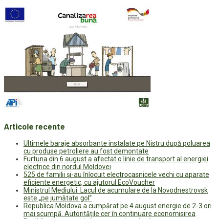
Articole recente
Ultimele baraje absorbante instalate pe Nistru după poluarea
cu produse petroliere au fost demontate
Furtuna din 6 august a afectat o linie de transport al energiei
electrice din nordul Moldovei
525 de familii și-au înlocuit electrocasnicele vechi cu aparate
eficiente energetic, cu ajutorul EcoVoucher
Ministrul Mediului: Lacul de acumulare de la Novodnestrovsk
este „pe jumătate gol”
Republica Moldova a cumpărat pe 4 august energie de 2-3 ori
mai scumpă. Autoritățile cer în continuare economisirea