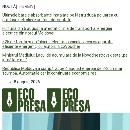
NOUTĂȚI FIERBINȚI
Ultimele baraje absorbante instalate pe Nistru după poluarea cu
produse petroliere au fost demontate
Furtuna din 6 august a afectat o linie de transport al energiei
electrice din nordul Moldovei
525 de familii și-au înlocuit electrocasnicele vechi cu aparate
eficiente energetic, cu ajutorul EcoVoucher
Ministrul Mediului: Lacul de acumulare de la Novodnestrovsk este „pe
jumătate gol”
Republica Moldova a cumpărat pe 4 august energie de 2-3 ori mai
scumpă. Autoritățile cer în continuare economisirea
8 august 2026