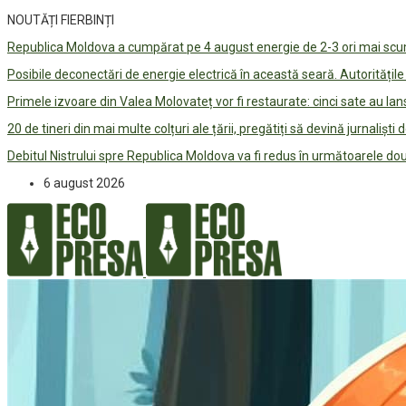
NOUTĂȚI FIERBINȚI
Republica Moldova a cumpărat pe 4 august energie de 2-3 ori mai scum
Posibile deconectări de energie electrică în această seară. Autorități
Primele izvoare din Valea Molovateț vor fi restaurate: cinci sate au 
20 de tineri din mai multe colțuri ale țării, pregătiți să devină jurnaliști
Debitul Nistrului spre Republica Moldova va fi redus în următoarele d
6 august 2026