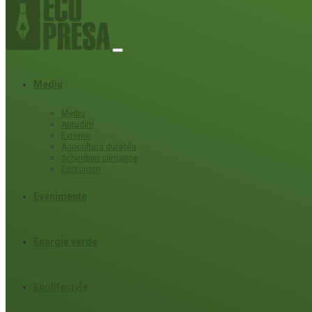
Mediu
Mediu
Atitudini
Externe
Agricultura durabila
Schimbari climatice
Ecoturism
Evenimente
Energie verde
Ecolifestyle