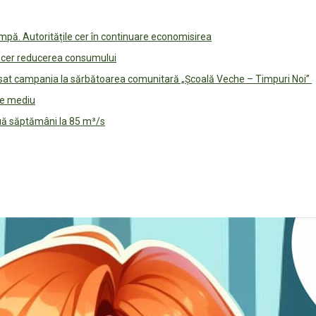
pă. Autoritățile cer în continuare economisirea
le cer reducerea consumului
lansat campania la sărbătoarea comunitară „Școală Veche – Timpuri Noi”
 de mediu
ouă săptămâni la 85 m³/s