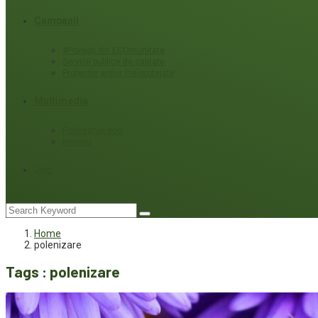
Campanii
#Povești din ECOmunitate
Servicii publice de calitate
Protecție ariilor (ne)protejate
Multimedia
Podcasturi eco
Interviu
Joc
Home
polenizare
Tags : polenizare