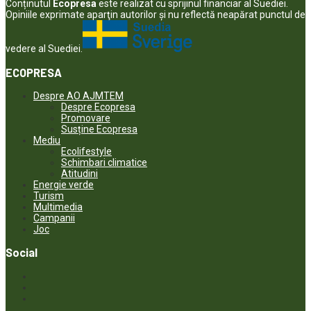
Conținutul
Ecopresa
este realizat cu sprijinul financiar al Suediei.
Opiniile exprimate aparţin autorilor şi nu reflectă neapărat punctul de
vedere al Suediei.
ECOPRESA
Despre AO AJMTEM
Despre Ecopresa
Promovare
Susține Ecopresa
Mediu
Ecolifestyle
Schimbari climatice
Atitudini
Energie verde
Turism
Multimedia
Campanii
Joc
Social