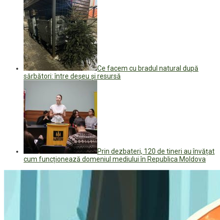
Ce facem cu bradul natural după
sărbători: între deșeu și resursă
Prin dezbateri, 120 de tineri au învățat
cum funcționează domeniul mediului în Republica Moldova