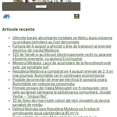
Articole recente
Ultimele baraje absorbante instalate pe Nistru după poluarea
cu produse petroliere au fost demontate
Furtuna din 6 august a afectat o linie de transport al energiei
electrice din nordul Moldovei
525 de familii și-au înlocuit electrocasnicele vechi cu aparate
eficiente energetic, cu ajutorul EcoVoucher
Ministrul Mediului: Lacul de acumulare de la Novodnestrovsk
este „pe jumătate gol”
Republica Moldova a cumpărat pe 4 august energie de 2-3 ori
mai scumpă. Autoritățile cer în continuare economisirea
Posibile deconectări de energie electrică în această seară.
Autoritățile cer reducerea consumului
Primele izvoare din Valea Molovateț vor fi restaurate: cinci
sate au lansat campania la sărbătoarea comunitară „Școală
Veche – Timpuri Noi”
20 de tineri din mai multe colțuri ale țării, pregătiți să devină
jurnaliști de mediu
Debitul Nistrului spre Republica Moldova va fi redus în
următoarele două săptămâni la 85 m³/s