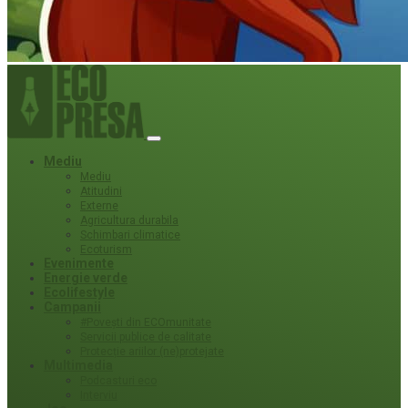
Mediu
Mediu
Atitudini
Externe
Agricultura durabila
Schimbari climatice
Ecoturism
Evenimente
Energie verde
Ecolifestyle
Campanii
#Povești din ECOmunitate
Servicii publice de calitate
Protecție ariilor (ne)protejate
Multimedia
Podcasturi eco
Interviu