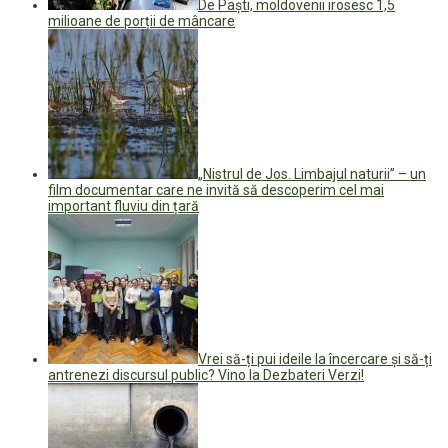
De Paști, moldovenii irosesc 1,5
milioane de porții de mâncare
„Nistrul de Jos. Limbajul naturii” – un
film documentar care ne invită să descoperim cel mai
important fluviu din țară
Vrei să-ți pui ideile la încercare și să-ți
antrenezi discursul public? Vino la Dezbateri Verzi!