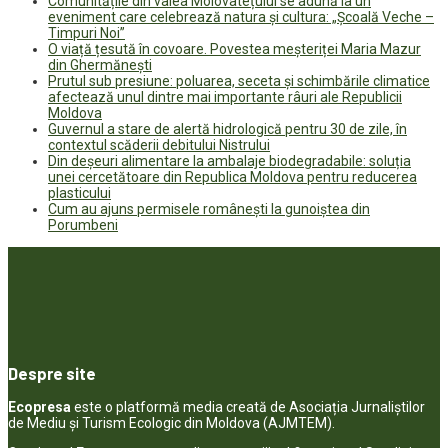
Comunitățile din valea Molovatețului se adună la un
eveniment care celebrează natura și cultura: „Școală Veche –
Timpuri Noi”
O viață țesută în covoare. Povestea meșteriței Maria Mazur
din Ghermănești
Prutul sub presiune: poluarea, seceta și schimbările climatice
afectează unul dintre mai importante râuri ale Republicii
Moldova
Guvernul a stare de alertă hidrologică pentru 30 de zile, în
contextul scăderii debitului Nistrului
Din deșeuri alimentare la ambalaje biodegradabile: soluția
unei cercetătoare din Republica Moldova pentru reducerea
plasticului
Cum au ajuns permisele românești la gunoiștea din
Porumbeni
Despre site
Ecopresa
este o platformă media creată de Asociația Jurnaliștilor
de Mediu și Turism Ecologic din Moldova (AJMTEM).