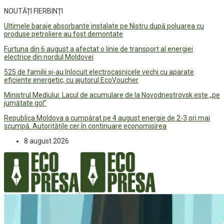
NOUTĂȚI FIERBINȚI
Ultimele baraje absorbante instalate pe Nistru după poluarea cu
produse petroliere au fost demontate
Furtuna din 6 august a afectat o linie de transport al energiei
electrice din nordul Moldovei
525 de familii și-au înlocuit electrocasnicele vechi cu aparate
eficiente energetic, cu ajutorul EcoVoucher
Ministrul Mediului: Lacul de acumulare de la Novodnestrovsk este „pe
jumătate gol”
Republica Moldova a cumpărat pe 4 august energie de 2-3 ori mai
scumpă. Autoritățile cer în continuare economisirea
8 august 2026