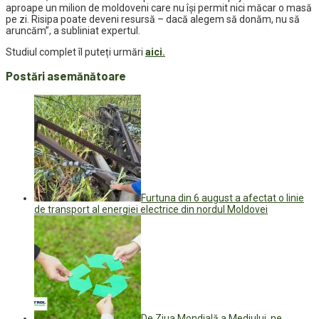
aproape un milion de moldoveni care nu își permit nici măcar o masă
pe zi. Risipa poate deveni resursă – dacă alegem să donăm, nu să
aruncăm”, a subliniat expertul.
Studiul complet îl puteți urmări
aici.
Postări asemănătoare
Furtuna din 6 august a afectat o linie
de transport al energiei electrice din nordul Moldovei
De Ziua Mondială a Mediului, ne