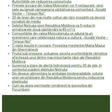
Autoritățile cer reducerea consumului
Primele izvoare din Valea Molovateț vor fi restaurate: cinci
sate au lansat campania la sărbătoarea comunitară „Școală
Veche – Timpuri Noi”
20 de tineri din mai multe colțuri ale țării, pregătiți să devină
jurnaliști de mediu
Debitul Nistrului spre Republica Moldova va fi redus în
următoarele două săptămâni la 85 m³/s
Comunitățile din valea Molovatețului se adună la un
eveniment care celebrează natura și cultura: „Școală Veche –
Timpuri Noi”
O viață țesută în covoare. Povestea meșteriței Maria Mazur
din Ghermănești
Prutul sub presiune: poluarea, seceta și schimbările climatice
afectează unul dintre mai importante râuri ale Republicii
Moldova
Guvernul a stare de alertă hidrologică pentru 30 de zile, în
contextul scăderii debitului Nistrului
Din deșeuri alimentare la ambalaje biodegradabile: soluția
unei cercetătoare din Republica Moldova pentru reducerea
plasticului
Cum au ajuns permisele românești la gunoiștea din
Porumbeni