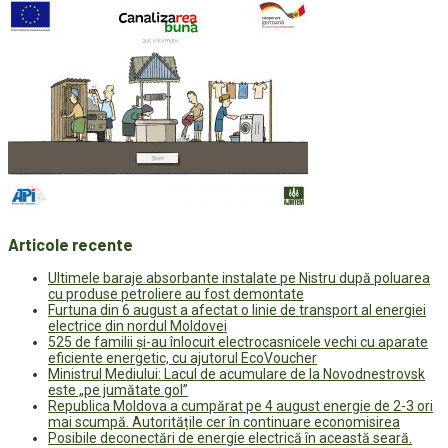
Articole recente
Ultimele baraje absorbante instalate pe Nistru după poluarea
cu produse petroliere au fost demontate
Furtuna din 6 august a afectat o linie de transport al energiei
electrice din nordul Moldovei
525 de familii și-au înlocuit electrocasnicele vechi cu aparate
eficiente energetic, cu ajutorul EcoVoucher
Ministrul Mediului: Lacul de acumulare de la Novodnestrovsk
este „pe jumătate gol”
Republica Moldova a cumpărat pe 4 august energie de 2-3 ori
mai scumpă. Autoritățile cer în continuare economisirea
Posibile deconectări de energie electrică în această seară.