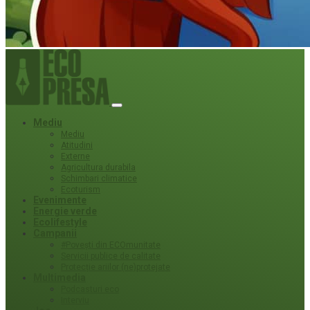
Mediu
Mediu
Atitudini
Externe
Agricultura durabila
Schimbari climatice
Ecoturism
Evenimente
Energie verde
Ecolifestyle
Campanii
#Povești din ECOmunitate
Servicii publice de calitate
Protecție ariilor (ne)protejate
Multimedia
Podcasturi eco
Interviu