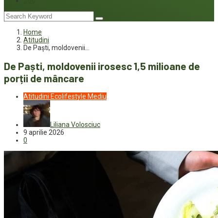
Joc
Home
Atitudini
De Paști, moldovenii…
De Paști, moldovenii irosesc 1,5 milioane de
porții de mâncare
Atitudini
Ecolifestyle
Mediu
Liliana Volosciuc
9 aprilie 2026
0