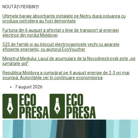
NOUTĂȚI FIERBINȚI
Ultimele baraje absorbante instalate pe Nistru după poluarea cu
produse petroliere au fost demontate
Furtuna din 6 august a afectat o linie de transport al energiei
electrice din nordul Moldovei
525 de familii și-au înlocuit electrocasnicele vechi cu aparate
eficiente energetic, cu ajutorul EcoVoucher
Ministrul Mediului: Lacul de acumulare de la Novodnestrovsk este „pe
jumătate gol”
Republica Moldova a cumpărat pe 4 august energie de 2-3 ori mai
scumpă. Autoritățile cer în continuare economisirea
7 august 2026