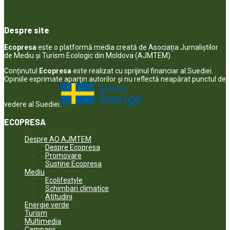
Despre site
Ecopresa
este o platformă media creată de Asociația Jurnaliștilor
de Mediu și Turism Ecologic din Moldova (AJMTEM).
Conținutul
Ecopresa
este realizat cu sprijinul financiar al Suediei.
Opiniile exprimate aparţin autorilor şi nu reflectă neapărat punctul de
vedere al Suediei.
ECOPRESA
Despre AO AJMTEM
Despre Ecopresa
Promovare
Susține Ecopresa
Mediu
Ecolifestyle
Schimbari climatice
Atitudini
Energie verde
Turism
Multimedia
Campanii