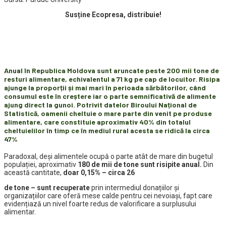
Susține Ecopresa, distribuie!
Anual în Republica Moldova sunt aruncate peste 200 mii tone de
resturi alimentare, echivalentul a 71 kg pe cap de locuitor. Risipa
ajunge la proporții și mai mari în perioada sărbătorilor, când
consumul este în creștere iar o parte semnificativă de alimente
ajung direct la gunoi. Potrivit datelor Biroului Național de
Statistică, oamenii cheltuie o mare parte din venit pe produse
alimentare, care constituie aproximativ 40% din totalul
cheltuielilor în timp ce în mediul rural acesta se ridică la circa
47%
Paradoxal, deși alimentele ocupă o parte atât de mare din bugetul
populației, aproximativ
180 de mii de tone sunt risipite anual.
Din
această cantitate,
doar 0,15% – circa 26
de tone – sunt recuperate
prin intermediul donațiilor și
organizațiilor care oferă mese calde pentru cei nevoiași, fapt care
evidențiază un nivel foarte redus de valorificare a surplusului
alimentar.