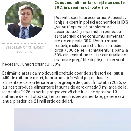
Consumul alimentar crește cu peste
30% în preajma sărbătorilor
Potrivit expertului economic, Veaceslav
Ioniță, expert în politici economice la IDIS
„Viitorul” spune că problema se
accentuează și mai mult în perioada
sărbătorilor, când consumul alimentar
crește cu peste 30%. Pentru masa
festivă, moldovenii cheltuie în medie
Veaceslav Ioniță, expert
circa 7700 de lei – echivalentul a până la
economic
60% din venitul lunar – iar cantitățile de
mâncare pregătite depășesc frecvent
necesarul, uneori chiar cu 150%.
Estimările arată că moldovenii cheltuie doar de sărbători
cel puțin
400 de millione de lei
, bani aruncați în vând pe produsele
alimentare care ulterior ajung la groapa de gunoi. În total, în 2025, s-
au irosit produse alimentare în sumă de aproximativ 9 miliarde de lei,
iar pentru 2026 expertul prognozează cheltuieli de aproape 10
milliarde de lei. Totodată, fenomenul risipei alimentare, generează
anual pierderi de 21 milliarde de dolari.