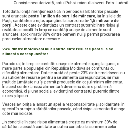
Gunoiște neautorizată, satul Puhoi, raionul Ialoveni. Foto: Ludmil
Totodată, Ioniță menționează că în perioada sărbătorilor pascale
sunt aruncate
peste 1 milion de porții de mâncare
, iar în zilele de
Paști, cantitatea crește, ajungând la aproximativ
1,5 milioane de
porții.
Aceste date evidențiază un contrast puternic între risipă și
realitatea socială: în timp ce cantități uriașe de alimente sunt
aruncate, aproximativ 80% dintre oameni nu își permit procurarea
produselor alimentare necesare.
23% dintre moldoveni nu au suficiente resurse pentru a se
alimenta corespunzător
Paradoxal, în timp ce cantități uriașe de alimente ajung la gunoi, o
mare parte a populației din Republica Moldova se confruntă cu
dificultăți alimentare. Datele arată că peste 23% dintre moldoveni nu
au suficiente resurse pentru a se alimenta corespunzător, iar mai
mult de jumătate nu își permit produsele din coșul minim alimentar.
În acest context, risipa alimentară devine nu doar o problemă
economică, ci și una socială, evidențiind contrastul puternic dintre
exces și lipsuri.
Veaceslav Ioniță a lansat un apel la responsabilitate și solidaritate, în
special în preajma sărbătorilor pascale, când risipa alimentară atinge
cote mai ridicate.
„În condițiile în care risipa alimentară crește cu minimum 30% de
sărbători, această cantitate ar putea contribui la sprijinirea celor