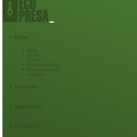
Mediu
Mediu
Atitudini
Externe
Agricultura durabila
Schimbari climatice
Ecoturism
Evenimente
Energie verde
Ecolifestyle