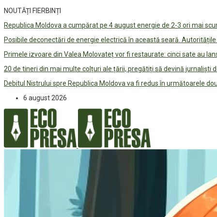
NOUTĂȚI FIERBINȚI
Republica Moldova a cumpărat pe 4 august energie de 2-3 ori mai scum
Posibile deconectări de energie electrică în această seară. Autorități
Primele izvoare din Valea Molovateț vor fi restaurate: cinci sate au 
20 de tineri din mai multe colțuri ale țării, pregătiți să devină jurnaliști
Debitul Nistrului spre Republica Moldova va fi redus în următoarele d
6 august 2026