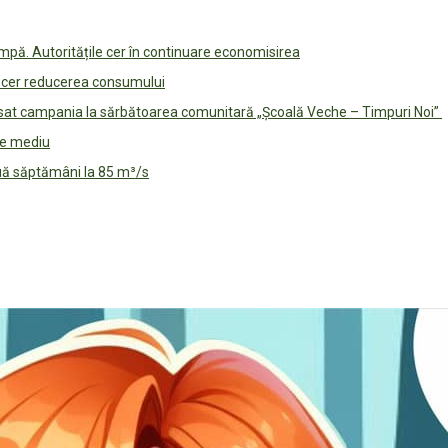
pă. Autoritățile cer în continuare economisirea
le cer reducerea consumului
lansat campania la sărbătoarea comunitară „Școală Veche – Timpuri Noi”
 de mediu
ouă săptămâni la 85 m³/s