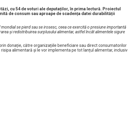
tăzi, cu 54 de voturi ale deputaților, în prima lectură. Proiectul
limită de consum sau aproape de scadența datei durabilității
l mondial se pierd sau se irosesc, ceea ce exercită o presiune importantă
a și redistribuirea surplusului alimentar, astfel încât alimentele sigure
rin donație, către organizațiile beneficiare sau direct consumatorilor
isipa alimentară și le vor implementa pe tot lanțul alimentar, inclusiv