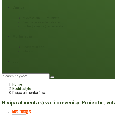
Campanii
#Povești din ECOmunitate
Servicii publice de calitate
Protecție ariilor (ne)protejate
Multimedia
Podcasturi eco
Interviu
Joc
Home
Ecolifestyle
Risipa alimentară va…
Risipa alimentară va fi prevenită. Proiectul, vo
Ecolifestyle