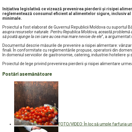
Inițiativa legislativă ce vizează prevenirea pierderii și risipei ali
reglementează consumul eficient al alimentelor sigure, inclusiv al 
minimale.
Proiectul a fost elaborat de Guvernul Republicii Moldova cu suportul Bă
asupra resurselor naturale. Pentru Republica Moldova, această problemă are 
să poată ajunge la cei care au cea mai mare nevoie de ele
”, a argumentat 
Documentul descrie măsurile de prevenire a risipei alimentare: vânzarea
finali. În conformitate cu reglementările propuse, operatorii din domen
în domeniul serviciilor de gastronomie, catering, industriei hoteliere și s
Proiectul de lege privind prevenirea pierderii și risipei alimentare urmea
Postări asemănătoare
FOTO/VIDEO: În loc să umple farfuria un