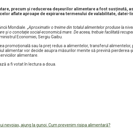
mentare, precum și reducerea deșeurilor alimentare a fost susținută, as
celor aflate aproape de expirarea termenului de valabilitate, datei-
ncii Mondiale. „
Aproximativ o treime din totalul alimentelor produse la nive
și o conotație social-economică mare. De aceea, trebuie facilitată recuperare
ministrul Economiei, Sergiu Gaibu.
 promoțională sau la preț redus a alimentelor, transferul alimentelor, p
iul alimentar vor decide asupra măsurilor menite să prevină pierderea și r
erviciilor alimentare.
ză a fi votat în lectura a doua.
ui nevoiaș, ajung la gunoi. Cum prevenim risipa alimentară?