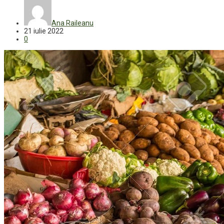
Ana Raileanu
21 iulie 2022
0