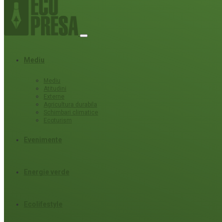
Mediu
Mediu
Atitudini
Externe
Agricultura durabila
Schimbari climatice
Ecoturism
Evenimente
Energie verde
Ecolifestyle