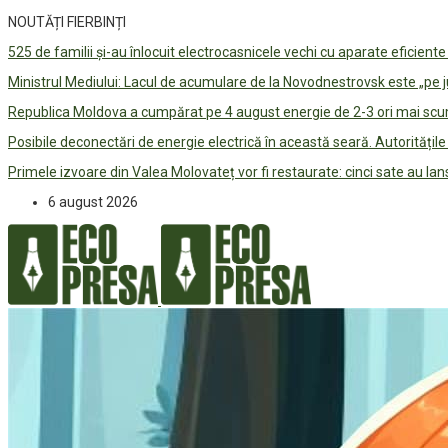
NOUTĂȚI FIERBINȚI
525 de familii și-au înlocuit electrocasnicele vechi cu aparate eficient
Ministrul Mediului: Lacul de acumulare de la Novodnestrovsk este „pe 
Republica Moldova a cumpărat pe 4 august energie de 2-3 ori mai scum
Posibile deconectări de energie electrică în această seară. Autorități
Primele izvoare din Valea Molovateț vor fi restaurate: cinci sate au 
6 august 2026