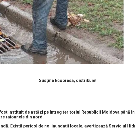
Susține Ecopresa, distribuie!
st instituit de astăzi pe întreg teritoriul Republicii Moldova până în
re raioanele din nord.
undă. Există pericol de noi inundații locale, avertizează Serviciul H