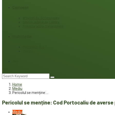
Campanii
#Povești din ECOmunitate
Servicii publice de calitate
Protecție ariilor (ne)protejate
Multimedia
Podcasturi eco
Interviu
Joc
Home
Mediu
Pericolul se menține:…
Pericolul se menține: Cod Portocaliu de averse 
Mediu