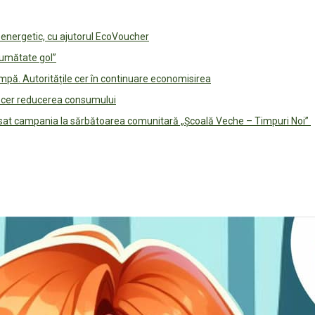
e energetic, cu ajutorul EcoVoucher
jumătate gol”
pă. Autoritățile cer în continuare economisirea
le cer reducerea consumului
lansat campania la sărbătoarea comunitară „Școală Veche – Timpuri Noi”