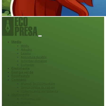
Mediu
Mediu
Atitudini
Externe
Agricultura durabila
Schimbari climatice
Ecoturism
Evenimente
Energie verde
Ecolifestyle
Campanii
#Povești din ECOmunitate
Servicii publice de calitate
Protecție ariilor (ne)protejate
Multimedia
Podcasturi eco
Interviu