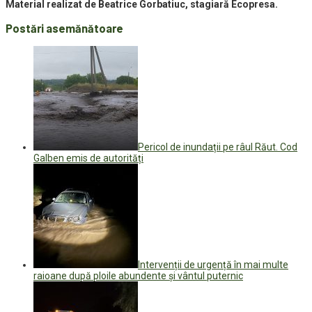
Material realizat de Beatrice Gorbatiuc, stagiară Ecopresa.
Postări asemănătoare
Pericol de inundații pe râul Răut. Cod
Galben emis de autorități
Intervenții de urgență în mai multe
raioane după ploile abundente și vântul puternic