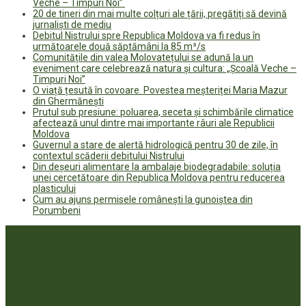
Veche – Timpuri Noi”
20 de tineri din mai multe colțuri ale țării, pregătiți să devină
jurnaliști de mediu
Debitul Nistrului spre Republica Moldova va fi redus în
următoarele două săptămâni la 85 m³/s
Comunitățile din valea Molovatețului se adună la un
eveniment care celebrează natura și cultura: „Școală Veche –
Timpuri Noi”
O viață țesută în covoare. Povestea meșteriței Maria Mazur
din Ghermănești
Prutul sub presiune: poluarea, seceta și schimbările climatice
afectează unul dintre mai importante râuri ale Republicii
Moldova
Guvernul a stare de alertă hidrologică pentru 30 de zile, în
contextul scăderii debitului Nistrului
Din deșeuri alimentare la ambalaje biodegradabile: soluția
unei cercetătoare din Republica Moldova pentru reducerea
plasticului
Cum au ajuns permisele românești la gunoiștea din
Porumbeni