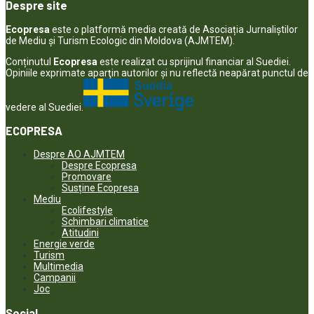
Despre site
Ecopresa
este o platformă media creată de Asociația Jurnaliștilor
de Mediu și Turism Ecologic din Moldova (AJMTEM).
Conținutul
Ecopresa
este realizat cu sprijinul financiar al Suediei.
Opiniile exprimate aparţin autorilor şi nu reflectă neapărat punctul de
vedere al Suediei.
ECOPRESA
Despre AO AJMTEM
Despre Ecopresa
Promovare
Susține Ecopresa
Mediu
Ecolifestyle
Schimbari climatice
Atitudini
Energie verde
Turism
Multimedia
Campanii
Joc
Social