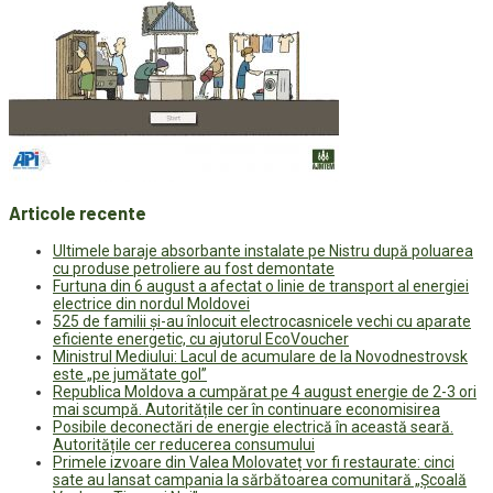
Articole recente
Ultimele baraje absorbante instalate pe Nistru după poluarea
cu produse petroliere au fost demontate
Furtuna din 6 august a afectat o linie de transport al energiei
electrice din nordul Moldovei
525 de familii și-au înlocuit electrocasnicele vechi cu aparate
eficiente energetic, cu ajutorul EcoVoucher
Ministrul Mediului: Lacul de acumulare de la Novodnestrovsk
este „pe jumătate gol”
Republica Moldova a cumpărat pe 4 august energie de 2-3 ori
mai scumpă. Autoritățile cer în continuare economisirea
Posibile deconectări de energie electrică în această seară.
Autoritățile cer reducerea consumului
Primele izvoare din Valea Molovateț vor fi restaurate: cinci
sate au lansat campania la sărbătoarea comunitară „Școală