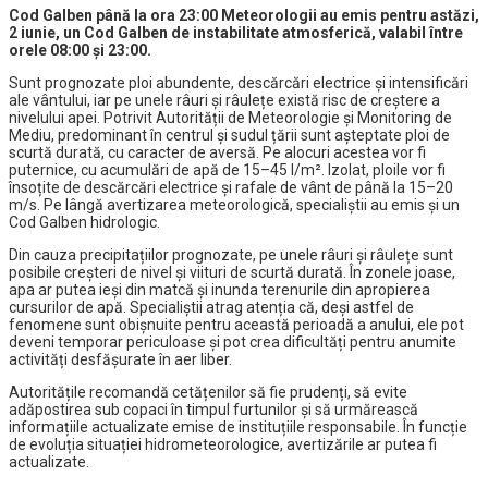
Cod Galben până la ora 23:00 Meteorologii au emis pentru astăzi,
2 iunie, un Cod Galben de instabilitate atmosferică, valabil între
orele 08:00 și 23:00.
Sunt prognozate ploi abundente, descărcări electrice și intensificări
ale vântului, iar pe unele râuri și râulețe există risc de creștere a
nivelului apei. Potrivit Autorității de Meteorologie și Monitoring de
Mediu, predominant în centrul și sudul țării sunt așteptate ploi de
scurtă durată, cu caracter de aversă. Pe alocuri acestea vor fi
puternice, cu acumulări de apă de 15–45 l/m². Izolat, ploile vor fi
însoțite de descărcări electrice și rafale de vânt de până la 15–20
m/s. Pe lângă avertizarea meteorologică, specialiștii au emis și un
Cod Galben hidrologic.
Din cauza precipitațiilor prognozate, pe unele râuri și râulețe sunt
posibile creșteri de nivel și viituri de scurtă durată. În zonele joase,
apa ar putea ieși din matcă și inunda terenurile din apropierea
cursurilor de apă. Specialiștii atrag atenția că, deși astfel de
fenomene sunt obișnuite pentru această perioadă a anului, ele pot
deveni temporar periculoase și pot crea dificultăți pentru anumite
activități desfășurate în aer liber.
Autoritățile recomandă cetățenilor să fie prudenți, să evite
adăpostirea sub copaci în timpul furtunilor și să urmărească
informațiile actualizate emise de instituțiile responsabile. În funcție
de evoluția situației hidrometeorologice, avertizările ar putea fi
actualizate.