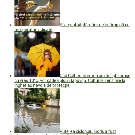
Sfârșitul săptămânii ne întâmpină cu
temperaturi ridicate
Cod Galben: vremea se răcește brusc
cu vreo 10°C, vor cădea ploi și lapoviță. Culturile sensibile la
îngheț au nevoie de protecție
Puterea ciclonului Boris a fost