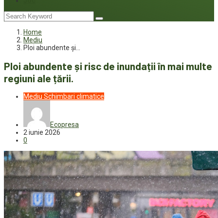
Joc
Home
Mediu
Ploi abundente și…
Ploi abundente și risc de inundații în mai multe
regiuni ale țării.
Mediu
Schimbari climatice
Ecopresa
2 iunie 2026
0