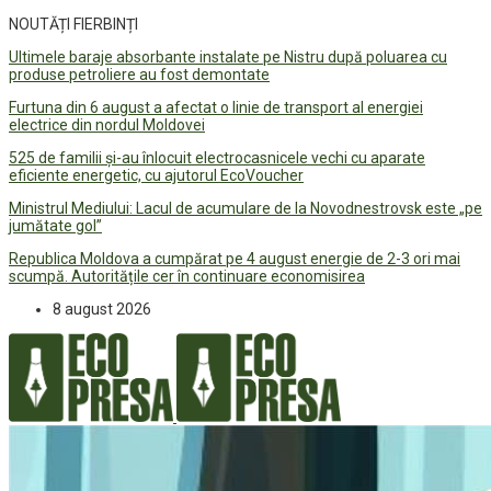
NOUTĂȚI FIERBINȚI
Ultimele baraje absorbante instalate pe Nistru după poluarea cu
produse petroliere au fost demontate
Furtuna din 6 august a afectat o linie de transport al energiei
electrice din nordul Moldovei
525 de familii și-au înlocuit electrocasnicele vechi cu aparate
eficiente energetic, cu ajutorul EcoVoucher
Ministrul Mediului: Lacul de acumulare de la Novodnestrovsk este „pe
jumătate gol”
Republica Moldova a cumpărat pe 4 august energie de 2-3 ori mai
scumpă. Autoritățile cer în continuare economisirea
8 august 2026