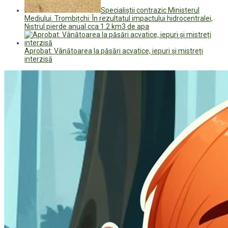
Specialiștii contrazic Ministerul
Mediului. Trombițchi: În rezultatul impactului hidrocentralei,
Nistrul pierde anual cca 1.2 km3 de apa
Aprobat: Vânătoarea la păsări acvatice, iepuri și mistreți
interzisă