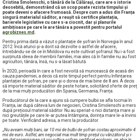
Cristina Smolenschi, o tânără de la Călărași, care are o istorie
deosebită, demonstrând că un scop poate rezista timpului și
poate deveni o afacere frumoasă. Despre cum a adus din Franța
singură materialul săditor, a reușit să certifice plantația,
barierele legislative cu care s-a ciocnit, dar și planurile
ambițioase pe care le are tânăra a povestit pentru portalul
agrobiznes.md
.
Pentru prima dată a văzut o plantație de șofran în Norvegia în anul
2012. Încă atunci și-a dorit să dezvolte o astfel de afacere,
întrebându-se de ce în Moldova nu este cultivat șofranul. Nu i-a fost
susținută ideea de membrii familiei, mai ales că în familie nu au fost
agricultori, tânăra, însă, nu s-a lăsat bătută.
În 2020, perioadă în care a fost nevoită să muncească de acasă din
cauza pandemiei, a decis că este timpul perfect pentru înființarea
plantației de șofran, pe care și-o dorea de mai bine de 8 ani. A decis
să importe material săditor de peste hotare, solicitând oferte de preț
de la mai mulți producători din Spania, Germania, Franța.
Producătorul de la care a ajuns să cumpere bulbii se afla tocmai în
Franța, iar după câteva luni de negocieri, Cristina Smolenschi a mers
după prețiosul material săditor. Nu au speriat-o nici distanța mare și
nici greutățile pe care le-ar putea întâmpina, dorința mare le-a învins
pe toate. Verificând adresa, a mers la producător.
„
Nu aveam mulți bani, iar 10 mii de bulbi de șofran costau aproximativ 4
mii de euro. Astfel, am negociat mai mult timp prețul cu vânzătorul și i-
am dat promisiunea că voi cultiva șofran certificat ecologic, iar abia în