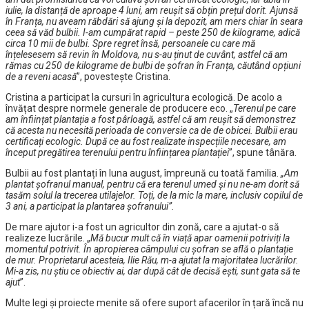
iulie, la distanță de aproape 4 luni, am reușit să obțin prețul dorit. Ajunsă
în Franța, nu aveam răbdări să ajung și la depozit, am mers chiar în seara
ceea să văd bulbii. I-am cumpărat rapid – peste 250 de kilograme, adică
circa 10 mii de bulbi. Spre regret însă, persoanele cu care mă
înțelesesem să revin în Moldova, nu s-au ținut de cuvânt, astfel că am
rămas cu 250 de kilograme de bulbi de șofran în Franța, căutând opțiuni
de a reveni acasă
”, povestește Cristina.
Cristina a participat la cursuri în agricultura ecologică. De acolo a
învățat despre normele generale de producere eco. „
Terenul pe care
am înființat plantația a fost pârloagă, astfel că am reușit să demonstrez
că acesta nu necesită perioada de conversie ca de de obicei. Bulbii erau
certificați ecologic. După ce au fost realizate inspecțiile necesare, am
început pregătirea terenului pentru înființarea plantației
”, spune tânăra.
Bulbii au fost plantați în luna august, împreună cu toată familia.
„Am
plantat șofranul manual, pentru că era terenul umed și nu ne-am dorit să
tasăm solul la trecerea utilajelor. Toți, de la mic la mare, inclusiv copilul de
3 ani, a participat la plantarea șofranului”.
De mare ajutor i-a fost un agricultor din zonă, care a ajutat-o să
realizeze lucrările. „
Mă bucur mult că în viață apar oamenii potriviți la
momentul potrivit. În apropierea câmpului cu șofran se află o plantație
de mur. Proprietarul acesteia, Ilie Rău, m-a ajutat la majoritatea lucrărilor.
Mi-a zis, nu știu ce obiectiv ai, dar după cât de decisă ești, sunt gata să te
ajut
”.
Multe legi și proiecte menite să ofere suport afacerilor în țară încă nu