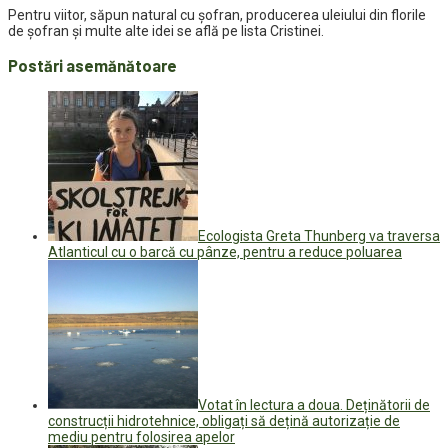
Pentru viitor, săpun natural cu șofran, producerea uleiului din florile
de șofran și multe alte idei se află pe lista Cristinei.
Postări asemănătoare
Ecologista Greta Thunberg va traversa
Atlanticul cu o barcă cu pânze, pentru a reduce poluarea
Votat în lectura a doua. Deținătorii de
construcții hidrotehnice, obligați să dețină autorizație de
mediu pentru folosirea apelor