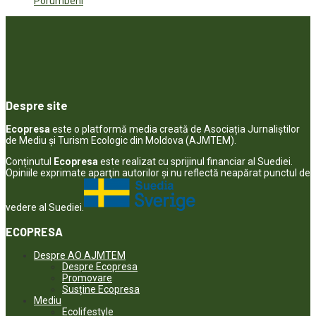
Porumbeni
Despre site
Ecopresa
este o platformă media creată de Asociația Jurnaliștilor
de Mediu și Turism Ecologic din Moldova (AJMTEM).
Conținutul
Ecopresa
este realizat cu sprijinul financiar al Suediei.
Opiniile exprimate aparţin autorilor şi nu reflectă neapărat punctul de
vedere al Suediei.
ECOPRESA
Despre AO AJMTEM
Despre Ecopresa
Promovare
Susține Ecopresa
Mediu
Ecolifestyle