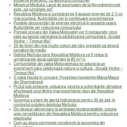
eficiente energetic, cu ajutorul EcoVoucher
Ministrul Mediului: Lacul de acumulare de la Novodnestrovsk
este „pe jumătate gol”
Republica Moldova a cumpărat pe 4 august energie de 2-3 ori
mai scumpă. Autoritățile cer în continuare economisirea
Posibile deconectări de energie electrică în această seară.
Autoritățile cer reducerea consumului
Primele izvoare din Valea Molovateț vor fi restaurate: cinci
sate au lansat campania la sărbătoarea comunitară „Școală
Veche – Timpuri Noi”
20 de tineri din mai multe colțuri ale țării, pregătiți să devină
jurnaliști de mediu
Debitul Nistrului spre Republica Moldova va fi redus în
următoarele două săptămâni la 85 m³/s
Comunitățile din valea Molovatețului se adună la un
eveniment care celebrează natura și cultura: „Școală Veche –
Timpuri Noi”
O viață țesută în covoare. Povestea meșteriței Maria Mazur
din Ghermănești
Prutul sub presiune: poluarea, seceta și schimbările climatice
afectează unul dintre mai importante râuri ale Republicii
Moldova
Guvernul a stare de alertă hidrologică pentru 30 de zile, în
contextul scăderii debitului Nistrului
Din deșeuri alimentare la ambalaje biodegradabile: soluția
unei cercetătoare din Republica Moldova pentru reducerea
plasticului
Cum au ajuns permisele românești la gunoiștea din