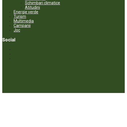
Schimbari climatice
Atitudini
Energie verde
Turism
Multimedia
Campanii
Joc
Social
© ECOPRESA. All rights reserved *** Preluarea textelor care aparțin
www.ecopresa.md poate fi făcută doar cu indicarea sursei și link
activ către subiectul preluat.