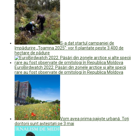
S-a dat startul campaniei de
împădurire „Toamna 2025”: vor fi plantate peste 3.400 de
hectare de pădure
EuroBirdwatch 2022. Păsări din zonele arctice și alte specii
rare au fost observate de ornitologi în Republica Moldova
Vom avea prima pajiște urbană. Toți
doritorii sunt așteptați pe 3 mai