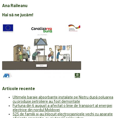
Ana Raileanu
Hai să ne jucăm!
Articole recente
Ultimele baraje absorbante instalate pe Nistru după poluarea
cu produse petroliere au fost demontate
Furtuna din 6 august a afectat o linie de transport al energiei
electrice din nordul Moldovei
525 de familii și-au înlocuit electrocasnicele vechi cu aparate