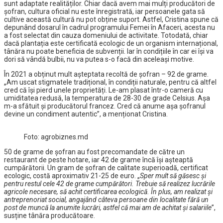
sunt adaptate realităților. Chiar dacă avem mai mulți producători de
șofran, cultura oficial nu este înregistrată, iar persoanele gata să
cultive această cultură nu pot obține suport. Astfel, Cristina spune că
depunând dosarul în cadrul programului Femei în Afaceri, acesta nu
a fost selectat din cauza domeniului de activitate. Totodată, chiar
dacă plantația este certificată ecologic de un organism internațional,
tânăra nu poate beneficia de subvenții. Iar în condițiile în car ei își va
dori să vândă bulbii, nu va putea s-o facă din aceleași motive.
În 2021 a obținut mult așteptata recoltă de șofran – 92 de grame.
„Am uscat stigmatele tradițional, în condiții naturale, pentru că altfel
cred că își pierd unele proprietăți. Le-am plasat într-o cameră cu
umiditatea redusă, la temperatura de 28-30 de grade Celsius. Așa
m-a sfătuit și producătorul francez. Cred că anume așa șofranul
devine un condiment autentic”, a menționat Cristina.
Foto: agrobiznes.md
50 de grame de șofran au fost precomandate de către un
restaurant de peste hotare, iar 42 de grame încă își așteaptă
cumpărătorii. Un gram de șofran de calitate superioadă, certificat
ecologic, costă aproximativ 21-25 de euro. „
Sper mult să găsesc și
pentru restul cele 42 de grame cumpărători. Trebuie să realizez lucrările
agricole necesare, să achit certificarea ecologică. În plus, am realizat și
antreprenoriat social, angajând câteva persoane din localitate fără un
post de muncă la anumite lucrări, astfel că mai am de achitat și salariile
”,
susține tânăra producătoare.