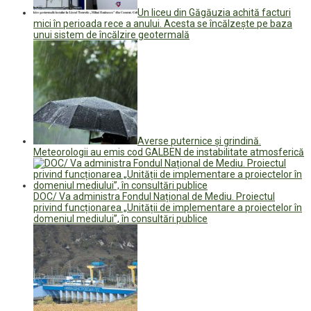
Un liceu din Găgăuzia achită facturi
mici în perioada rece a anului. Acesta se încălzește pe baza
unui sistem de încălzire geotermală
Averse puternice și grindină.
Meteorologii au emis cod GALBEN de instabilitate atmosferică
DOC/ Va administra Fondul Național de Mediu. Proiectul
privind funcționarea „Unității de implementare a proiectelor în
domeniul mediului”, în consultări publice