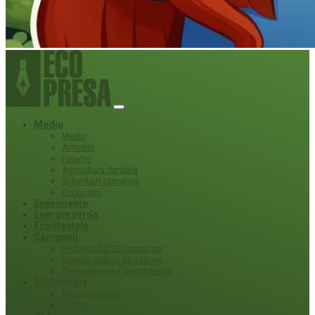
Mediu
Mediu
Atitudini
Externe
Agricultura durabila
Schimbari climatice
Ecoturism
Evenimente
Energie verde
Ecolifestyle
Campanii
#Povești din ECOmunitate
Servicii publice de calitate
Protecție ariilor (ne)protejate
Multimedia
Podcasturi eco
Interviu