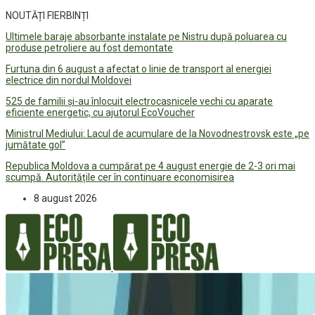
NOUTĂȚI FIERBINȚI
Ultimele baraje absorbante instalate pe Nistru după poluarea cu
produse petroliere au fost demontate
Furtuna din 6 august a afectat o linie de transport al energiei
electrice din nordul Moldovei
525 de familii și-au înlocuit electrocasnicele vechi cu aparate
eficiente energetic, cu ajutorul EcoVoucher
Ministrul Mediului: Lacul de acumulare de la Novodnestrovsk este „pe
jumătate gol”
Republica Moldova a cumpărat pe 4 august energie de 2-3 ori mai
scumpă. Autoritățile cer în continuare economisirea
8 august 2026