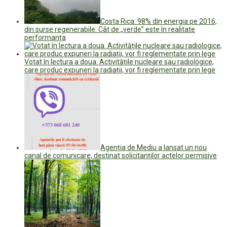
Costa Rica: 98% din energia pe 2016,
din surse regenerabile. Cât de „verde” este în realitate
performanța
Votat în lectura a doua. Activitățile nucleare sau radiologice,
care produc expuneri la radiații, vor fi reglementate prin lege
Agenția de Mediu a lansat un nou
canal de comunicare, destinat solicitanților actelor permisive