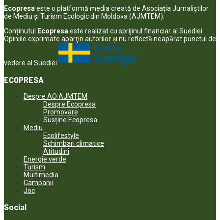
Ecopresa
este o platformă media creată de Asociația Jurnaliștilor
de Mediu și Turism Ecologic din Moldova (AJMTEM).
Conținutul
Ecopresa
este realizat cu sprijinul financiar al Suediei.
Opiniile exprimate aparţin autorilor şi nu reflectă neapărat punctul de
vedere al Suediei.
ECOPRESA
Despre AO AJMTEM
Despre Ecopresa
Promovare
Susține Ecopresa
Mediu
Ecolifestyle
Schimbari climatice
Atitudini
Energie verde
Turism
Multimedia
Campanii
Joc
Social