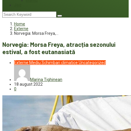
Interviu
Joc
Home
Externe
Norvegia: Morsa Freya,…
Norvegia: Morsa Freya, atracția sezonului
estival, a fost eutanasiată
Externe
Mediu
Schimbari climatice
Uncategorized
Marina Tighinean
18 august 2022
0