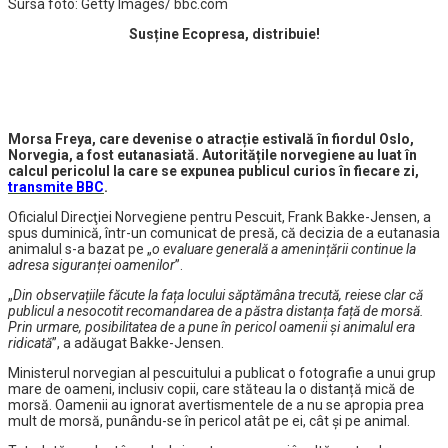
Sursa foto: Getty Images/ bbc.com
Susține Ecopresa, distribuie!
Morsa Freya, care devenise o atracție estivală în fiordul Oslo,
Norvegia, a fost eutanasiată. Autoritățile norvegiene au luat în
calcul pericolul la care se expunea publicul curios în fiecare zi
,
transmite BBC
.
Oficialul Direcţiei Norvegiene pentru Pescuit, Frank Bakke-Jensen, a
spus duminică, într-un comunicat de presă, că decizia de a eutanasia
animalul s-a bazat pe „
o evaluare generală a amenințării continue la
adresa siguranței oamenilor
”.
„
Din observațiile făcute la fața locului săptămâna trecută, reiese clar că
publicul a nesocotit recomandarea de a păstra distanța față de morsă.
Prin urmare, posibilitatea de a pune în pericol oamenii și animalul era
ridicată
”, a adăugat Bakke-Jensen.
Ministerul norvegian al pescuitului a publicat o fotografie a unui grup
mare de oameni, inclusiv copii, care stăteau la o distanță mică de
morsă. Oamenii au ignorat avertismentele de a nu se apropia prea
mult de morsă, punându-se în pericol atât pe ei, cât și pe animal.