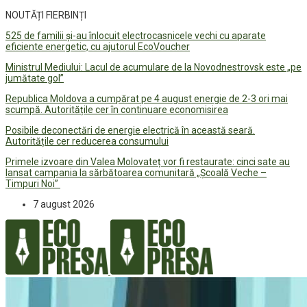
NOUTĂȚI FIERBINȚI
525 de familii și-au înlocuit electrocasnicele vechi cu aparate
eficiente energetic, cu ajutorul EcoVoucher
Ministrul Mediului: Lacul de acumulare de la Novodnestrovsk este „pe
jumătate gol”
Republica Moldova a cumpărat pe 4 august energie de 2-3 ori mai
scumpă. Autoritățile cer în continuare economisirea
Posibile deconectări de energie electrică în această seară.
Autoritățile cer reducerea consumului
Primele izvoare din Valea Molovateț vor fi restaurate: cinci sate au
lansat campania la sărbătoarea comunitară „Școală Veche –
Timpuri Noi”
7 august 2026