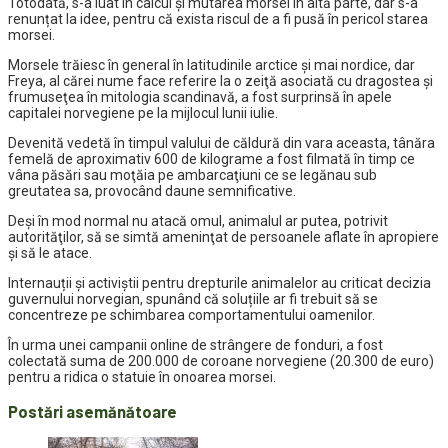
Totodată, s-a luat în calcul și mutarea morsei în altă parte, dar s-a
renunțat la idee, pentru că exista riscul de a fi pusă în pericol starea
morsei.
Morsele trăiesc în general în latitudinile arctice şi mai nordice, dar
Freya, al cărei nume face referire la o zeiţă asociată cu dragostea şi
frumuseţea în mitologia scandinavă, a fost surprinsă în apele
capitalei norvegiene pe la mijlocul lunii iulie.
Devenită vedetă în timpul valului de căldură din vara aceasta, tânăra
femelă de aproximativ 600 de kilograme a fost filmată în timp ce
vâna păsări sau moţăia pe ambarcaţiuni ce se legănau sub
greutatea sa, provocând daune semnificative.
Deşi în mod normal nu atacă omul, animalul ar putea, potrivit
autorităţilor, să se simtă ameninţat de persoanele aflate în apropiere
şi să le atace.
Internauții și activiștii pentru drepturile animalelor au criticat decizia
guvernului norvegian, spunând că soluțiile ar fi trebuit să se
concentreze pe schimbarea comportamentului oamenilor.
În urma unei campanii online de strângere de fonduri, a fost
colectată suma de 200.000 de coroane norvegiene (20.300 de euro)
pentru a ridica o statuie în onoarea morsei.
Postări asemănătoare