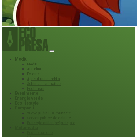
Mediu
Mediu
Atitudini
Externe
Agricultura durabila
Schimbari climatice
Ecoturism
Evenimente
Energie verde
Ecolifestyle
Campanii
#Povești din ECOmunitate
Servicii publice de calitate
Protecție ariilor (ne)protejate
Multimedia
Podcasturi eco