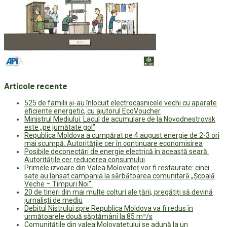
Articole recente
525 de familii și-au înlocuit electrocasnicele vechi cu aparate
eficiente energetic, cu ajutorul EcoVoucher
Ministrul Mediului: Lacul de acumulare de la Novodnestrovsk
este „pe jumătate gol”
Republica Moldova a cumpărat pe 4 august energie de 2-3 ori
mai scumpă. Autoritățile cer în continuare economisirea
Posibile deconectări de energie electrică în această seară.
Autoritățile cer reducerea consumului
Primele izvoare din Valea Molovateț vor fi restaurate: cinci
sate au lansat campania la sărbătoarea comunitară „Școală
Veche – Timpuri Noi”
20 de tineri din mai multe colțuri ale țării, pregătiți să devină
jurnaliști de mediu
Debitul Nistrului spre Republica Moldova va fi redus în
următoarele două săptămâni la 85 m³/s
Comunitățile din valea Molovatețului se adună la un