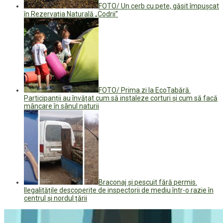
FOTO/ Un cerb cu pete, găsit împușcat
în Rezervația Naturală „Codrii”
FOTO/ Prima zi la EcoTabără.
Participanții au învățat cum să instaleze corturi și cum să facă
mâncare în sânul naturii
Braconaj și pescuit fără permis.
Ilegalitățile descoperite de inspectorii de mediu într-o razie în
centrul și nordul țării