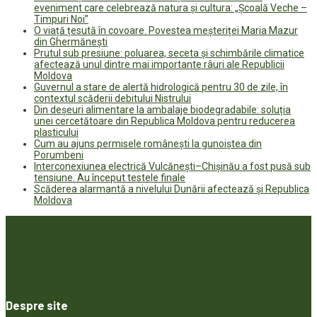
eveniment care celebrează natura și cultura: „Școală Veche –
Timpuri Noi”
O viață țesută în covoare. Povestea meșteriței Maria Mazur
din Ghermănești
Prutul sub presiune: poluarea, seceta și schimbările climatice
afectează unul dintre mai importante râuri ale Republicii
Moldova
Guvernul a stare de alertă hidrologică pentru 30 de zile, în
contextul scăderii debitului Nistrului
Din deșeuri alimentare la ambalaje biodegradabile: soluția
unei cercetătoare din Republica Moldova pentru reducerea
plasticului
Cum au ajuns permisele românești la gunoiștea din
Porumbeni
Interconexiunea electrică Vulcănești–Chișinău a fost pusă sub
tensiune. Au început testele finale
Scăderea alarmantă a nivelului Dunării afectează și Republica
Moldova
Despre site