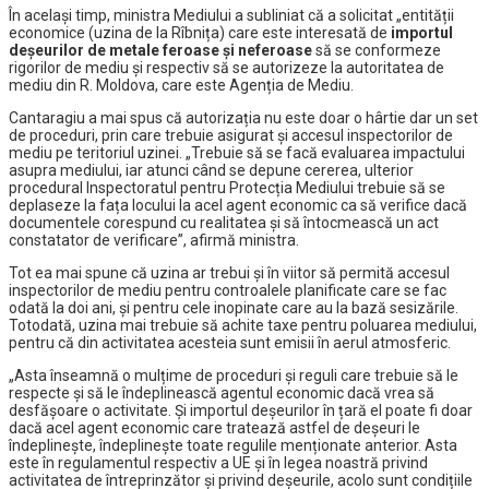
În același timp, ministra Mediului a subliniat că a solicitat „entității
economice (uzina de la Rîbnița) care este interesată de
importul
deșeurilor de metale feroase și neferoase
să se conformeze
rigorilor de mediu și respectiv să se autorizeze la autoritatea de
mediu din R. Moldova, care este Agenția de Mediu.
Cantaragiu a mai spus că autorizația nu este doar o hârtie dar un set
de proceduri, prin care trebuie asigurat și accesul inspectorilor de
mediu pe teritoriul uzinei. „Trebuie să se facă evaluarea impactului
asupra mediului, iar atunci când se depune cererea, ulterior
procedural Inspectoratul pentru Protecția Mediului trebuie să se
deplaseze la fața locului la acel agent economic ca să verifice dacă
documentele corespund cu realitatea și să întocmească un act
constatator de verificare”, afirmă ministra.
Tot ea mai spune că uzina ar trebui și în viitor să permită accesul
inspectorilor de mediu pentru controalele planificate care se fac
odată la doi ani, și pentru cele inopinate care au la bază sesizările.
Totodată, uzina mai trebuie să achite taxe pentru poluarea mediului,
pentru că din activitatea acesteia sunt emisii în aerul atmosferic.
„Asta înseamnă o mulțime de proceduri și reguli care trebuie să le
respecte și să le îndeplinească agentul economic dacă vrea să
desfășoare o activitate. Și importul deșeurilor în țară el poate fi doar
dacă acel agent economic care tratează astfel de deșeuri le
îndeplinește, îndeplinește toate regulile menționate anterior. Asta
este în regulamentul respectiv a UE și în legea noastră privind
activitatea de întreprinzător și privind deșeurile, acolo sunt condițiile