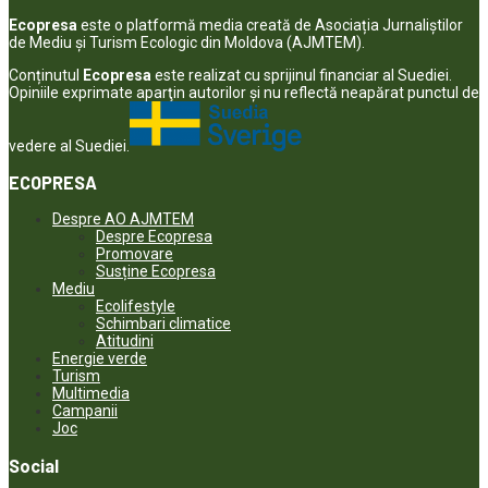
Ecopresa
este o platformă media creată de Asociația Jurnaliștilor
de Mediu și Turism Ecologic din Moldova (AJMTEM).
Conținutul
Ecopresa
este realizat cu sprijinul financiar al Suediei.
Opiniile exprimate aparţin autorilor şi nu reflectă neapărat punctul de
vedere al Suediei.
ECOPRESA
Despre AO AJMTEM
Despre Ecopresa
Promovare
Susține Ecopresa
Mediu
Ecolifestyle
Schimbari climatice
Atitudini
Energie verde
Turism
Multimedia
Campanii
Joc
Social