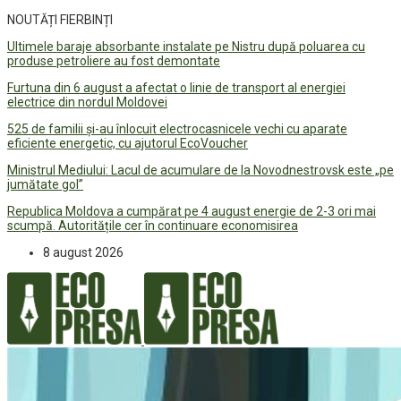
NOUTĂȚI FIERBINȚI
Ultimele baraje absorbante instalate pe Nistru după poluarea cu
produse petroliere au fost demontate
Furtuna din 6 august a afectat o linie de transport al energiei
electrice din nordul Moldovei
525 de familii și-au înlocuit electrocasnicele vechi cu aparate
eficiente energetic, cu ajutorul EcoVoucher
Ministrul Mediului: Lacul de acumulare de la Novodnestrovsk este „pe
jumătate gol”
Republica Moldova a cumpărat pe 4 august energie de 2-3 ori mai
scumpă. Autoritățile cer în continuare economisirea
8 august 2026