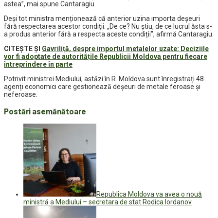
astea”, mai spune Cantaragiu.
Deși tot ministra menționează că anterior uzina importa deșeuri
fără respectarea acestor condiții. „De ce? Nu știu, de ce lucrul ăsta s-
a produs anterior fără a respecta aceste condiții”, afirmă Cantaragiu.
CITEȘTE ȘI
Gavriliță, despre importul metalelor uzate: Deciziile
vor fi adoptate de autoritățile Republicii Moldova pentru fiecare
întreprindere în parte
Potrivit ministrei Mediului, astăzi în R. Moldova sunt înregistrați 48
agenți economici care gestionează deșeuri de metale feroase și
neferoase.
Postări asemănătoare
Republica Moldova va avea o nouă
ministră a Mediului – secretara de stat Rodica Iordanov