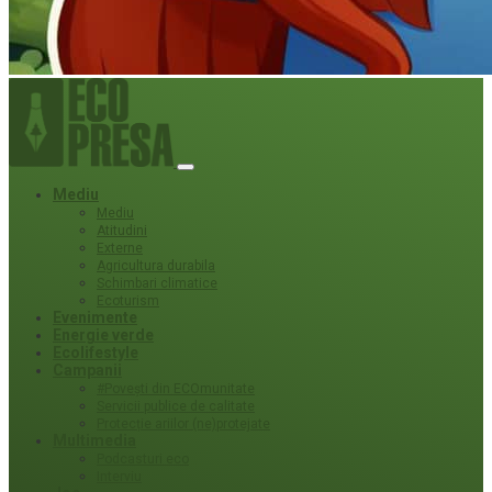
Mediu
Mediu
Atitudini
Externe
Agricultura durabila
Schimbari climatice
Ecoturism
Evenimente
Energie verde
Ecolifestyle
Campanii
#Povești din ECOmunitate
Servicii publice de calitate
Protecție ariilor (ne)protejate
Multimedia
Podcasturi eco
Interviu