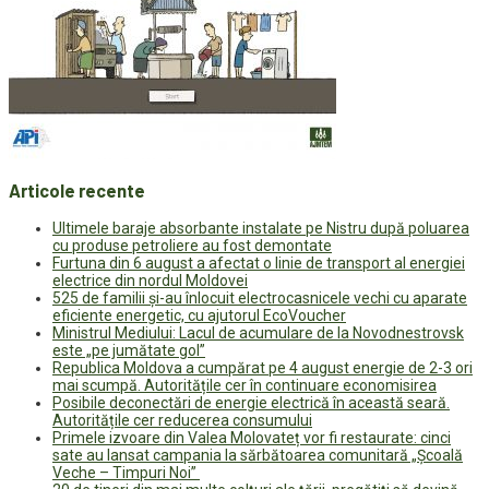
Articole recente
Ultimele baraje absorbante instalate pe Nistru după poluarea
cu produse petroliere au fost demontate
Furtuna din 6 august a afectat o linie de transport al energiei
electrice din nordul Moldovei
525 de familii și-au înlocuit electrocasnicele vechi cu aparate
eficiente energetic, cu ajutorul EcoVoucher
Ministrul Mediului: Lacul de acumulare de la Novodnestrovsk
este „pe jumătate gol”
Republica Moldova a cumpărat pe 4 august energie de 2-3 ori
mai scumpă. Autoritățile cer în continuare economisirea
Posibile deconectări de energie electrică în această seară.
Autoritățile cer reducerea consumului
Primele izvoare din Valea Molovateț vor fi restaurate: cinci
sate au lansat campania la sărbătoarea comunitară „Școală
Veche – Timpuri Noi”