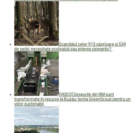
Scandalul celor 913 căprioare și 534
de cerbi: necesitate ecologică sau interes cinegetic?
[VIDEO] Deșeurile din RM sunt
transformate în resurse la Buzău: lecția GreenGroup pentru un
viitor sustenabil