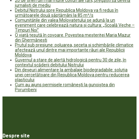
20 de tineri din mai multe colțuri ale țării, pregătiți să devină
jurnaliști de mediu
Debitul Nistrului spre Republica Moldova va fi redus în
următoarele două săptămâni la 85 m³/s
Comunitățile din valea Molovatețului se adună la un
eveniment care celebrează natura și cultura: „Școală Veche –
Timpuri Noi”
O viață țesută în covoare. Povestea meșteriței Maria Mazur
din Ghermănești
Prutul sub presiune: poluarea, seceta și schimbările climatice
afectează unul dintre mai importante râuri ale Republicii
Moldova
Guvernul a stare de alertă hidrologică pentru 30 de zile, în
contextul scăderii debitului Nistrului
Din deșeuri alimentare la ambalaje biodegradabile: soluția
unei cercetătoare din Republica Moldova pentru reducerea
plasticului
Cum au ajuns permisele românești la gunoiștea din
Porumbeni
Despre site