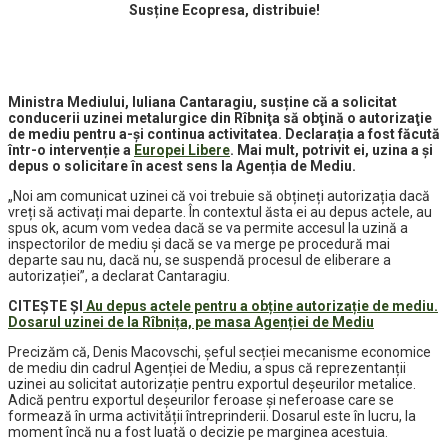
Susține Ecopresa, distribuie!
Ministra Mediului, Iuliana Cantaragiu, susține că a solicitat
conducerii uzinei metalurgice din Rîbniţa să obţină o autorizaţie
de mediu pentru a-și continua activitatea. Declarația a fost făcută
într-o intervenție a
Europei Libere
. Mai mult, potrivit ei, uzina a și
depus o solicitare în acest sens la Agenția de Mediu.
„Noi am comunicat uzinei că voi trebuie să obțineți autorizația dacă
vreți să activați mai departe. În contextul ăsta ei au depus actele, au
spus ok, acum vom vedea dacă se va permite accesul la uzină a
inspectorilor de mediu și dacă se va merge pe procedură mai
departe sau nu, dacă nu, se suspendă procesul de eliberare a
autorizației”, a declarat Cantaragiu.
CITEȘTE ȘI
Au depus actele pentru a obține autorizație de mediu.
Dosarul uzinei de la Rîbnița, pe masa Agenției de Mediu
Precizăm că, Denis Macovschi, șeful secției mecanisme economice
de mediu din cadrul Agenției de Mediu, a spus că reprezentanții
uzinei au solicitat autorizație pentru exportul deșeurilor metalice.
Adică pentru exportul deșeurilor feroase și neferoase care se
formează în urma activității întreprinderii. Dosarul este în lucru, la
moment încă nu a fost luată o decizie pe marginea acestuia.