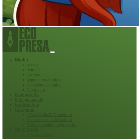
Mediu
Mediu
Atitudini
Externe
Agricultura durabila
Schimbari climatice
Ecoturism
Evenimente
Energie verde
Ecolifestyle
Campanii
#Povești din ECOmunitate
Servicii publice de calitate
Protecție ariilor (ne)protejate
Multimedia
Podcasturi eco