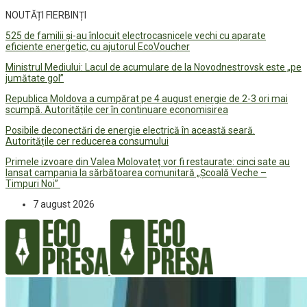
NOUTĂȚI FIERBINȚI
525 de familii și-au înlocuit electrocasnicele vechi cu aparate
eficiente energetic, cu ajutorul EcoVoucher
Ministrul Mediului: Lacul de acumulare de la Novodnestrovsk este „pe
jumătate gol”
Republica Moldova a cumpărat pe 4 august energie de 2-3 ori mai
scumpă. Autoritățile cer în continuare economisirea
Posibile deconectări de energie electrică în această seară.
Autoritățile cer reducerea consumului
Primele izvoare din Valea Molovateț vor fi restaurate: cinci sate au
lansat campania la sărbătoarea comunitară „Școală Veche –
Timpuri Noi”
7 august 2026