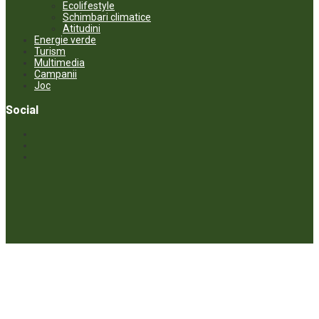
Ecolifestyle
Schimbari climatice
Atitudini
Energie verde
Turism
Multimedia
Campanii
Joc
Social
© ECOPRESA. All rights reserved *** Preluarea textelor care aparțin
www.ecopresa.md poate fi făcută doar cu indicarea sursei și link
activ către subiectul preluat.