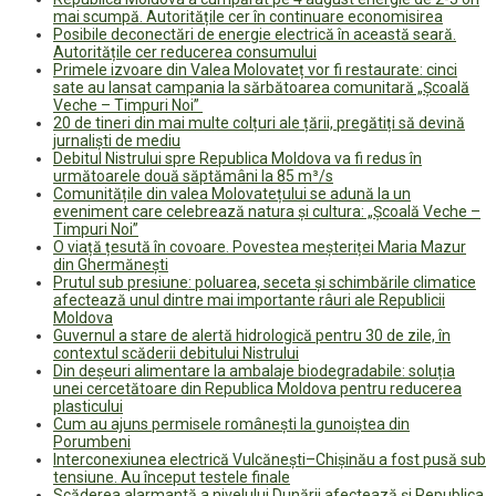
mai scumpă. Autoritățile cer în continuare economisirea
Posibile deconectări de energie electrică în această seară.
Autoritățile cer reducerea consumului
Primele izvoare din Valea Molovateț vor fi restaurate: cinci
sate au lansat campania la sărbătoarea comunitară „Școală
Veche – Timpuri Noi”
20 de tineri din mai multe colțuri ale țării, pregătiți să devină
jurnaliști de mediu
Debitul Nistrului spre Republica Moldova va fi redus în
următoarele două săptămâni la 85 m³/s
Comunitățile din valea Molovatețului se adună la un
eveniment care celebrează natura și cultura: „Școală Veche –
Timpuri Noi”
O viață țesută în covoare. Povestea meșteriței Maria Mazur
din Ghermănești
Prutul sub presiune: poluarea, seceta și schimbările climatice
afectează unul dintre mai importante râuri ale Republicii
Moldova
Guvernul a stare de alertă hidrologică pentru 30 de zile, în
contextul scăderii debitului Nistrului
Din deșeuri alimentare la ambalaje biodegradabile: soluția
unei cercetătoare din Republica Moldova pentru reducerea
plasticului
Cum au ajuns permisele românești la gunoiștea din
Porumbeni
Interconexiunea electrică Vulcănești–Chișinău a fost pusă sub
tensiune. Au început testele finale
Scăderea alarmantă a nivelului Dunării afectează și Republica