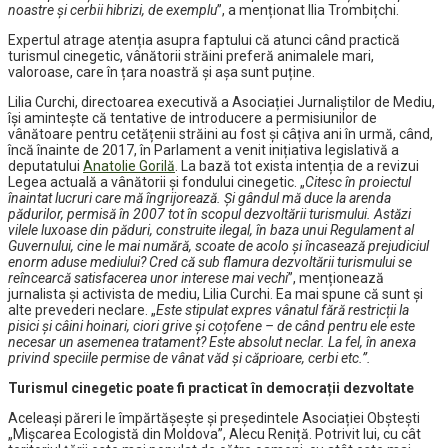
noastre și cerbii hibrizi, de exemplu
”, a menționat Ilia Trombițchi.
Expertul atrage atenția asupra faptului că atunci când practică
turismul cinegetic, vânătorii străini preferă animalele mari,
valoroase, care în țara noastră și așa sunt puține.
Lilia Curchi, directoarea executivă a Asociației Jurnaliștilor de Mediu,
își amintește că tentative de introducere a permisiunilor de
vânătoare pentru cetățenii străini au fost și câțiva ani în urmă, când,
încă înainte de 2017, în Parlament a venit inițiativa legislativă a
deputatului
Anatolie Gorilă
. La bază tot exista intenția de a revizui
Legea actuală a vânătorii și fondului cinegetic. „
Citesc în proiectul
înaintat lucruri care mă îngrijorează. Și gândul mă duce la arenda
pădurilor, permisă în 2007 tot în scopul dezvoltării turismului. Astăzi
vilele luxoase din păduri, construite ilegal, în baza unui Regulament al
Guvernului, cine le mai numără, scoate de acolo și încasează prejudiciul
enorm aduse mediului? Cred că sub flamura dezvoltării turismului se
reîncearcă satisfacerea unor interese mai vechi
”, menționează
jurnalista și activista de mediu, Lilia Curchi. Ea mai spune că sunt și
alte prevederi neclare. „
Este stipulat expres vânatul fără restricții la
pisici şi câini hoinari, ciori grive și coțofene – de când pentru ele este
necesar un asemenea tratament? Este absolut neclar. La fel, în anexa
privind speciile permise de vânat văd și căprioare, cerbi etc.”.
Turismul cinegetic poate fi practicat în democrații dezvoltate
Aceleași păreri le împărtășește și președintele Asociației Obștești
„Mișcarea Ecologistă din Moldova”, Alecu Reniță. Potrivit lui, cu cât