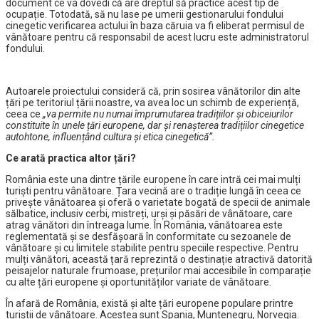
document ce va dovedi că are dreptul să practice acest tip de
ocupație. Totodată, să nu lase pe umerii gestionarului fondului
cinegetic verificarea actului în baza căruia va fi eliberat permisul de
vânătoare pentru că responsabil de acest lucru este administratorul
fondului.
Autoarele proiectului consideră că, prin sosirea vânătorilor din alte
țări pe teritoriul țării noastre, va avea loc un schimb de experiență,
ceea ce
„va permite nu numai împrumutarea tradițiilor și obiceiurilor
constituite în unele țări europene, dar și renașterea tradițiilor cinegetice
autohtone, influențând cultura și etica cinegetică”.
Ce arată practica altor țări?
România este una dintre țările europene în care intră cei mai mulți
turiști pentru vânătoare. Țara vecină are o tradiție lungă în ceea ce
privește vânătoarea și oferă o varietate bogată de specii de animale
sălbatice, inclusiv cerbi, mistreți, urși și păsări de vânătoare, care
atrag vânători din întreaga lume. În România, vânătoarea este
reglementată și se desfășoară în conformitate cu sezoanele de
vânătoare și cu limitele stabilite pentru speciile respective. Pentru
mulți vânători, această țară reprezintă o destinație atractivă datorită
peisajelor naturale frumoase, prețurilor mai accesibile în comparație
cu alte țări europene și oportunităților variate de vânătoare.
În afară de România, există și alte țări europene populare printre
turiștii de vânătoare. Acestea sunt Spania, Muntenegru, Norvegia.