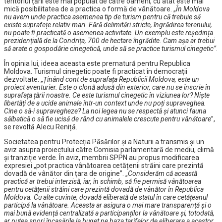
teritoriul țării este mai populat de către oameni, cu atât este mai
mică posibilitatea de a practica o formă de vânătoare. „
În Moldova
nu avem unde practica asemenea tip de turism pentru că trebuie să
existe suprafețe relativ mari. Fără delimitări stricte, îngrădirea terenului,
nu poate fi practicată o asemenea activitate. Un exemplu este reședința
prezidențială de la Condrița, 700 de hectare îngrădite. Cam așa ar trebui
să arate o gospodărie cinegetică, unde să se practice turismul cinegetic”
.
În opinia lui, ideea aceasta este prematură pentru Republica
Moldova. Turismul cinegetic poate fi practicat în democrații
dezvoltate. „
Ținând cont de suprafața Republicii Moldova, este un
proiect aventurier. Este o clonă adusă din exterior, care nu se înscrie în
suprafața țării noastre. Ce este turismul cinegetic în viziunea lor? Niște
libertăți de a ucide animale într-un context unde nu poți supraveghea.
Cine o să-i supravegheze? La noi legea nu se respectă și atunci fauna
sălbatică o să fie ucisă de rând cu animalele crescute pentru vânătoare
”,
se revoltă Alecu Reniță.
Societatea pentru Protecția Păsărilor și a Naturii a transmis și un
aviz asupra proiectului către Comisia parlamentară de mediu, climă
și tranziție verde. În aviz, membrii SPPN au propus modificarea
expresiei „pot practica vânătoarea cetățenii străini care prezintă
dovadă de vânător din țara de origine”. „
Considerăm că această
practică ar trebui interzisă, iar, în schimb, să fie permisă vânătoarea
pentru cetățenii străini care prezintă dovadă de vânător în Republica
Moldova. Cu alte cuvinte, dovadă eliberată de statul în care cetățeanul
participă la vânătoare. Aceasta ar asigura o mai mare transparență și o
mai bună evidență centralizată a participanților la vânătoare și, totodată,
ar putea spori încasările la buget pe baza tarifelor de eliberare a acestor