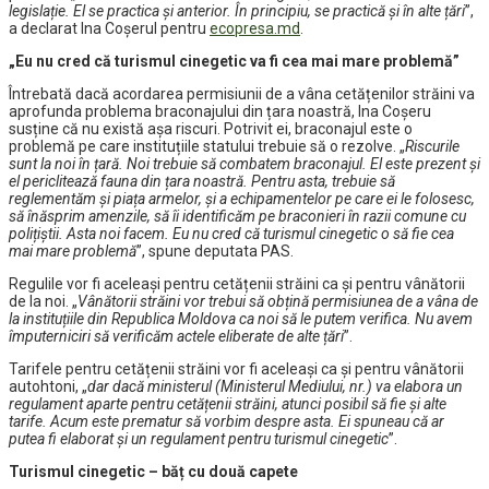
legislație. El se practica și anterior. În principiu, se practică și în alte țări
”,
a declarat Ina Coșerul pentru
ecopresa.md
.
„Eu nu cred că turismul cinegetic va fi cea mai mare problemă”
Întrebată dacă acordarea permisiunii de a vâna cetățenilor străini va
aprofunda problema braconajului din țara noastră, Ina Coșeru
susține că nu există așa riscuri. Potrivit ei, braconajul este o
problemă pe care instituțiile statului trebuie să o rezolve. „
Riscurile
sunt la noi în țară. Noi trebuie să combatem braconajul. El este prezent și
el periclitează fauna din țara noastră. Pentru asta, trebuie să
reglementăm și piața armelor, și a echipamentelor pe care ei le folosesc,
să înăsprim amenzile, să îi identificăm pe braconieri în razii comune cu
polițiștii. Asta noi facem. Eu nu cred că turismul cinegetic o să fie cea
mai mare problemă
”, spune deputata PAS.
Regulile vor fi aceleași pentru cetățenii străini ca și pentru vânătorii
de la noi. „
Vânătorii străini vor trebui să obțină permisiunea de a vâna de
la instituțiile din Republica Moldova ca noi să le putem verifica. Nu avem
împuterniciri să verificăm actele eliberate de alte țări
”.
Tarifele pentru cetățenii străini vor fi aceleași ca și pentru vânătorii
autohtoni, „
dar dacă ministerul (Ministerul Mediului, nr.) va elabora un
regulament aparte pentru cetățenii străini, atunci posibil să fie și alte
tarife. Acum este prematur să vorbim despre asta. Ei spuneau că ar
putea fi elaborat și un regulament pentru turismul cinegetic
”.
Turismul cinegetic – băț cu două capete