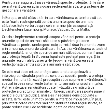
Pentru a se asigura că nu se vânează speciile protejate, țările care
permit vânătoarea au în vigoare reglementări stricte și sisteme de
gestionare a vânătorii.
În Europa, există câteva țări în care vânătoarea este interzisă sau
este foarte restricționată pentru anumite specii de animale
sălbatice. Este vorba despre cele mai mici țări ca suprafață:
Liechtenstein, Luxemburg, Monaco, Vatican, Cipru, Malta.
Grecia a implementat restricții asupra vânătorii pentru a proteja
anumite specii de animale sălbatice și păsări migratoare.
Vânătoarea pentru unele specii este permisă doar în anumite zone
și în timpul sezonului de vânătoare. În Austria, vânătoarea este strict
reglementată, iar unele specii de animale sălbatice, cum ar fi ursul,
au protecție legală. În Slovenia, lupul este protejat prin lege. Și în
anumite regiuni ale Bosniei și Herțegovinei vânătoarea este
restricționată pentru a proteja animalele sălbatice.
De cele mai dese ori, autoritățile acestor state apelează la
interzicerea vânatului pentru a conserva speciile, pentru a proteja
mediul. În multe țări există preocupări etice cu privire la vânătoare, în
special, în ceea ce privește tratamentul animalelor și suferința lor.
Astfel, interzicerea vânătorii poate fi văzută ca o măsură de
protecție a drepturilor animalelor. Uneori, vânătoarea poate pune în
pericol siguranța publică, mai ales în regiunile dens populate și
acesta, la fel, este un motiv pentru a interzice împușcatul. În plus,
prin interzicerea vânătorii sau prin stabilirea unor reguli stricte, se
poate reduce riscul de accidente legate de vânătoare.