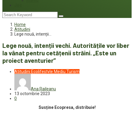
Interviu
Joc
Home
Atitudini
Lege nouă, intenții…
Lege nouă, intenții vechi. Autoritățile vor liber
la vânat pentru cetățenii străini. „Este un
proiect aventurier”
Atitudini
Ecolifestyle
Mediu
Turism
Ana Raileanu
13 octombrie 2023
0
Susține Ecopresa, distribuie!