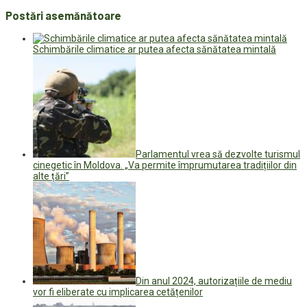
Postări asemănătoare
Schimbările climatice ar putea afecta sănătatea mintală
Parlamentul vrea să dezvolte turismul
cinegetic în Moldova. „Va permite împrumutarea tradițiilor din
alte țări”
Din anul 2024, autorizațiile de mediu
vor fi eliberate cu implicarea cetățenilor