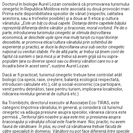
Doctorul în biologie Aurel Lozan consideră că promovarea turismului
cinegetic în Republica Moldova este asociată cu două provocări mari.
Prima este disponibilitatea speciilor de vânat (respectiv, calitatea
acestora, sau a trofeelor posibile) și a doua ar fi etica și cultura
vânatului. „
Este un băț cu două capete. Distanța dintre capetele bățului
reprezintă diferența dintre vânător și braconier, moral vorbind. Pe de o
parte, introducerea turismului cinegetic ar stimula dezvoltarea
economică, ar deschide ușile spre mai mulți turiști cu nișe/dorințe
deosebite, ar promova etica/cultura vânatului prin schimbul de
experiențe și practici, ar duce la dezvoltarea unui sub-sector cinegetic
național cu venituri stabile. Pe de altă parte, ar trebui să ținem cont de
faptul că suntem o țară mică și ar trebui să avem grijă să nu supra-
populăm țara cu diverse specii sau cu diverși vânători care nu s-ar
încadra bine în acest sens
”, susține Aurel Lozan.
Dacă ar fi practicat, turismul cinegetic trebuie bine controlat atât
biologic (ca specii, rase, creștere, balanță ecologică respectată,
introduceri calculate etc.), cât și social-economic (ca participare,
venit pentru deținători, taxe pentru turism, implicarea localnicilor,
ridicarea nivelului general de cultură etc.).
Ilia Trombițchi, directorul executiv al Asociației Eco-TIRAS, este
categoric împotriva vânatului, în general, și consideră că turismul
cinegetic va adăuga presiune asupra speciilor, vânarea cărora este
permisă. „
Teritoriul țării noastre și așa este mic și presiunea asupra
braconajului și vânatului oficial este foarte mare. Noi, practic, nu avem
faună de vânătoare. În plus, eu cred că vânătoarea trebuie făcută de
către specialiști în domeniu. Vânătorii nu pot face diferență între speciile