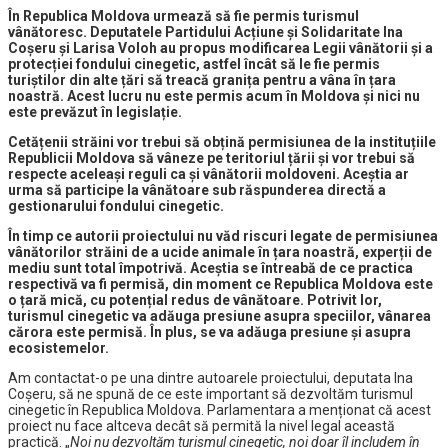
În Republica Moldova urmează să fie permis turismul
vânătoresc. Deputatele Partidului Acțiune și Solidaritate Ina
Coșeru și Larisa Voloh au propus modificarea Legii vânătorii și a
protecției fondului cinegetic, astfel încât să le fie permis
turiștilor din alte țări să treacă granița pentru a vâna în țara
noastră. Acest lucru nu este permis acum în Moldova și nici nu
este prevăzut în legislație.
Cetățenii străini vor trebui să obțină permisiunea de la instituțiile
Republicii Moldova să vâneze pe teritoriul țării și vor trebui să
respecte aceleași reguli ca și vânătorii moldoveni. Aceștia ar
urma să participe la vânătoare sub răspunderea directă a
gestionarului fondului cinegetic.
În timp ce autorii proiectului nu văd riscuri legate de permisiunea
vânătorilor străini de a ucide animale în țara noastră, experții de
mediu sunt total împotrivă. Aceștia se întreabă de ce practica
respectivă va fi permisă, din moment ce Republica Moldova este
o țară mică, cu potențial redus de vânătoare. Potrivit lor,
turismul cinegetic va adăuga presiune asupra speciilor, vânarea
cărora este permisă. În plus, se va adăuga presiune și asupra
ecosistemelor.
Am contactat-o pe una dintre autoarele proiectului, deputata Ina
Coșeru, să ne spună de ce este important să dezvoltăm turismul
cinegetic în Republica Moldova. Parlamentara a menționat că acest
proiect nu face altceva decât să permită la nivel legal această
practică. „
Noi nu dezvoltăm turismul cinegetic, noi doar îl includem în