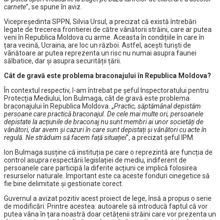
carnete
”, se spune în aviz.
Vicepreședinta SPPN, Silvia Ursul, a precizat că există întrebări
legate de trecerea frontierei de către vânătorii străini, care ar putea
veni în Republica Moldova cu arme. Aceasta în condițiile în care în
țara vecină, Ucraina, are loc un război. Astfel, acești turiști de
vânătoare ar putea reprezenta un risc nu numai asupra faunei
sălbatice, dar și asupra securității țării.
Cât de gravă este problema braconajului în Republica Moldova?
În contextul respectiv, l-am întrebat pe șeful Inspectoratului pentru
Protecția Mediului, Ion Bulmaga, cât de gravă este problema
braconajului în Republica Moldova. „
Practic, săptămânal depistăm
persoane care practică braconajul. De cele mai multe ori, persoanele
depistate la acțiunile de braconaj nu sunt membri ai unor societăți de
vânători, dar avem și cazuri în care sunt depistați și vânători cu acte în
regulă. Ne străduim să facem față situației
”, a precizat șeful IPM.
Ion Bulmaga susține că instituția pe care o reprezintă are funcția de
control asupra respectării legislației de mediu, indiferent de
persoanele care participă la diferite acțiuni ce implică folosirea
resurselor naturale. Important este ca aceste fonduri cinegetice să
fie bine delimitate și gestionate corect.
Guvernul a avizat pozitiv acest proiect de lege, însă a propus o serie
de modificări. Printre acestea: autoarele să introducă faptul că vor
putea vâna în țara noastră doar cetățenii străini care vor prezenta un