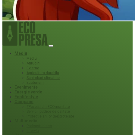
Mediu
Mediu
Atitudini
Externe
Agricultura durabila
Schimbari climatice
Ecoturism
Evenimente
Energie verde
Ecolifestyle
Campanii
#Povești din ECOmunitate
Servicii publice de calitate
Protecție ariilor (ne)protejate
Multimedia
Podcasturi eco
Interviu