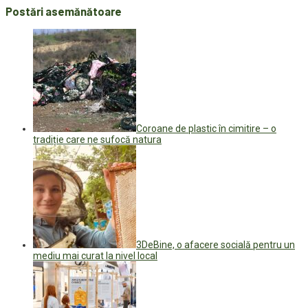
Postări asemănătoare
Coroane de plastic în cimitire – o
tradiție care ne sufocă natura
3DeBine, o afacere socială pentru un
mediu mai curat la nivel local