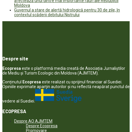
afectează unul dintre mai importante râuri ale Republicii
Moldova
Guvernul a stare de alertă hidrologică pentru 30 de zile, în
contextul scăderii debitului Nistrului
Despre site
Ecopresa
este o platformă media creată de Asociația Jurnaliștilor
de Mediu și Turism Ecologic din Moldova (AJMTEM).
Conținutul
Ecopresa
este realizat cu sprijinul financiar al Suediei.
Opiniile exprimate aparţin autorilor şi nu reflectă neapărat punctul de
vedere al Suediei.
ECOPRESA
Despre AO AJMTEM
Despre Ecopresa
Promovare