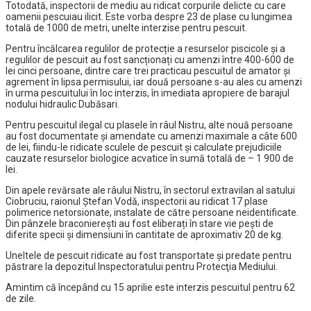
Totodată, inspectorii de mediu au ridicat corpurile delicte cu care
oamenii pescuiau ilicit. Este vorba despre 23 de plase cu lungimea
totală de 1000 de metri, unelte interzise pentru pescuit.
Pentru încălcarea regulilor de protecție a resurselor piscicole și a
regulilor de pescuit au fost sancționați cu amenzi între 400-600 de
lei cinci persoane, dintre care trei practicau pescuitul de amator și
agrement în lipsa permisului, iar două persoane s-au ales cu amenzi
în urma pescuitului în loc interzis, în imediata apropiere de barajul
nodului hidraulic Dubăsari.
Pentru pescuitul ilegal cu plasele în râul Nistru, alte nouă persoane
au fost documentate și amendate cu amenzi maximale a câte 600
de lei, fiindu-le ridicate sculele de pescuit și calculate prejudiciile
cauzate resurselor biologice acvatice în sumă totală de – 1 900 de
lei.
Din apele revărsate ale râului Nistru, în sectorul extravilan al satului
Ciobruciu, raionul Ștefan Vodă, inspectorii au ridicat 17 plase
polimerice netorsionate, instalate de către persoane neidentificate.
Din pânzele braconierești au fost eliberați în stare vie pești de
diferite specii și dimensiuni în cantitate de aproximativ 20 de kg.
Uneltele de pescuit ridicate au fost transportate şi predate pentru
păstrare la depozitul Inspectoratului pentru Protecţia Mediului.
Amintim că începând cu 15 aprilie este interzis pescuitul pentru 62
de zile.