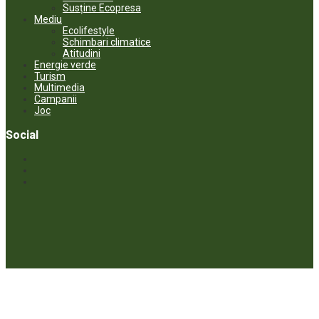
Susține Ecopresa
Mediu
Ecolifestyle
Schimbari climatice
Atitudini
Energie verde
Turism
Multimedia
Campanii
Joc
Social
© ECOPRESA. All rights reserved *** Preluarea textelor care aparțin
www.ecopresa.md poate fi făcută doar cu indicarea sursei și link
activ către subiectul preluat.