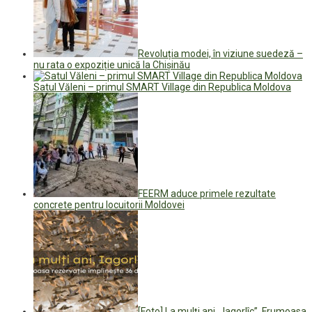
Revoluția modei, în viziune suedeză –
nu rata o expoziție unică la Chișinău
Satul Văleni – primul SMART Village din Republica Moldova
FEERM aduce primele rezultate
concrete pentru locuitorii Moldovei
[Foto] La mulți ani, „Iagorlîc”. Frumoasa