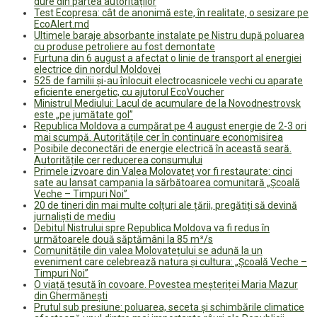
dure din partea autorităților
Test Ecopresa: cât de anonimă este, în realitate, o sesizare pe
EcoAlert.md
Ultimele baraje absorbante instalate pe Nistru după poluarea
cu produse petroliere au fost demontate
Furtuna din 6 august a afectat o linie de transport al energiei
electrice din nordul Moldovei
525 de familii și-au înlocuit electrocasnicele vechi cu aparate
eficiente energetic, cu ajutorul EcoVoucher
Ministrul Mediului: Lacul de acumulare de la Novodnestrovsk
este „pe jumătate gol”
Republica Moldova a cumpărat pe 4 august energie de 2-3 ori
mai scumpă. Autoritățile cer în continuare economisirea
Posibile deconectări de energie electrică în această seară.
Autoritățile cer reducerea consumului
Primele izvoare din Valea Molovateț vor fi restaurate: cinci
sate au lansat campania la sărbătoarea comunitară „Școală
Veche – Timpuri Noi”
20 de tineri din mai multe colțuri ale țării, pregătiți să devină
jurnaliști de mediu
Debitul Nistrului spre Republica Moldova va fi redus în
următoarele două săptămâni la 85 m³/s
Comunitățile din valea Molovatețului se adună la un
eveniment care celebrează natura și cultura: „Școală Veche –
Timpuri Noi”
O viață țesută în covoare. Povestea meșteriței Maria Mazur
din Ghermănești
Prutul sub presiune: poluarea, seceta și schimbările climatice