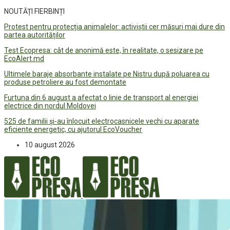
NOUTĂȚI FIERBINȚI
Protest pentru protecția animalelor: activiștii cer măsuri mai dure din
partea autorităților
Test Ecopresa: cât de anonimă este, în realitate, o sesizare pe
EcoAlert.md
Ultimele baraje absorbante instalate pe Nistru după poluarea cu
produse petroliere au fost demontate
Furtuna din 6 august a afectat o linie de transport al energiei
electrice din nordul Moldovei
525 de familii și-au înlocuit electrocasnicele vechi cu aparate
eficiente energetic, cu ajutorul EcoVoucher
10 august 2026