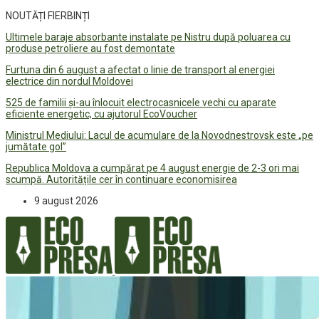
NOUTĂȚI FIERBINȚI
Ultimele baraje absorbante instalate pe Nistru după poluarea cu
produse petroliere au fost demontate
Furtuna din 6 august a afectat o linie de transport al energiei
electrice din nordul Moldovei
525 de familii și-au înlocuit electrocasnicele vechi cu aparate
eficiente energetic, cu ajutorul EcoVoucher
Ministrul Mediului: Lacul de acumulare de la Novodnestrovsk este „pe
jumătate gol”
Republica Moldova a cumpărat pe 4 august energie de 2-3 ori mai
scumpă. Autoritățile cer în continuare economisirea
9 august 2026