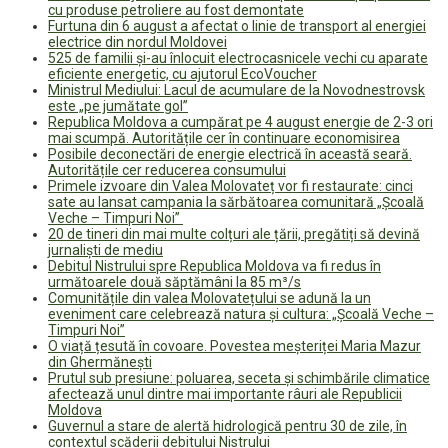
cu produse petroliere au fost demontate
Furtuna din 6 august a afectat o linie de transport al energiei
electrice din nordul Moldovei
525 de familii și-au înlocuit electrocasnicele vechi cu aparate
eficiente energetic, cu ajutorul EcoVoucher
Ministrul Mediului: Lacul de acumulare de la Novodnestrovsk
este „pe jumătate gol”
Republica Moldova a cumpărat pe 4 august energie de 2-3 ori
mai scumpă. Autoritățile cer în continuare economisirea
Posibile deconectări de energie electrică în această seară.
Autoritățile cer reducerea consumului
Primele izvoare din Valea Molovateț vor fi restaurate: cinci
sate au lansat campania la sărbătoarea comunitară „Școală
Veche – Timpuri Noi”
20 de tineri din mai multe colțuri ale țării, pregătiți să devină
jurnaliști de mediu
Debitul Nistrului spre Republica Moldova va fi redus în
următoarele două săptămâni la 85 m³/s
Comunitățile din valea Molovatețului se adună la un
eveniment care celebrează natura și cultura: „Școală Veche –
Timpuri Noi”
O viață țesută în covoare. Povestea meșteriței Maria Mazur
din Ghermănești
Prutul sub presiune: poluarea, seceta și schimbările climatice
afectează unul dintre mai importante râuri ale Republicii
Moldova
Guvernul a stare de alertă hidrologică pentru 30 de zile, în
contextul scăderii debitului Nistrului