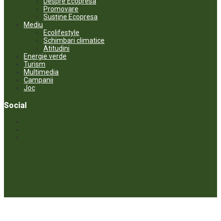
Despre Ecopresa
Promovare
Susține Ecopresa
Mediu
Ecolifestyle
Schimbari climatice
Atitudini
Energie verde
Turism
Multimedia
Campanii
Joc
Social
© ECOPRESA. All rights reserved *** Preluarea textelor care aparțin
www.ecopresa.md poate fi făcută doar cu indicarea sursei și link