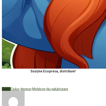
Susține Ecopresa, distribuie!
Tags:
Ciuluc
deseuri
Moldova
râu
salubrizare