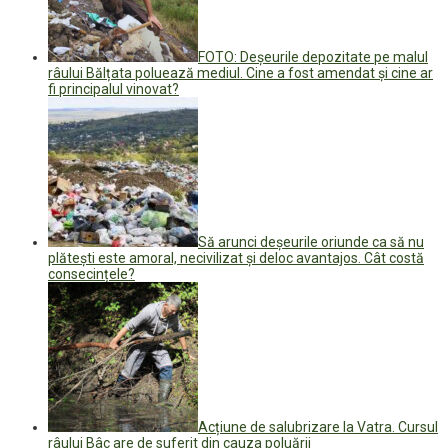
FOTO: Deșeurile depozitate pe malul
râului Bălțata poluează mediul. Cine a fost amendat și cine ar
fi principalul vinovat?
Să arunci deșeurile oriunde ca să nu
plătești este amoral, necivilizat și deloc avantajos. Cât costă
consecințele?
Acțiune de salubrizare la Vatra. Cursul
râului Bâc are de suferit din cauza poluării