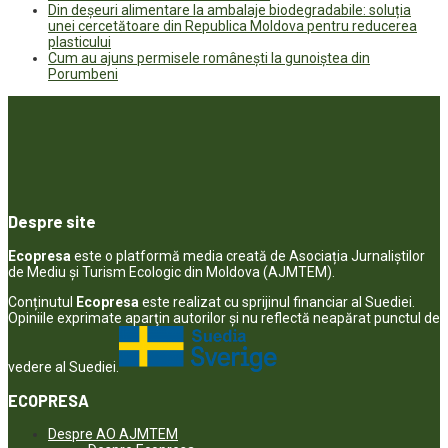
Din deșeuri alimentare la ambalaje biodegradabile: soluția
unei cercetătoare din Republica Moldova pentru reducerea
plasticului
Cum au ajuns permisele românești la gunoiștea din
Porumbeni
Despre site
Ecopresa
este o platformă media creată de Asociația Jurnaliștilor
de Mediu și Turism Ecologic din Moldova (AJMTEM).
Conținutul
Ecopresa
este realizat cu sprijinul financiar al Suediei.
Opiniile exprimate aparţin autorilor şi nu reflectă neapărat punctul de
vedere al Suediei.
ECOPRESA
Despre AO AJMTEM