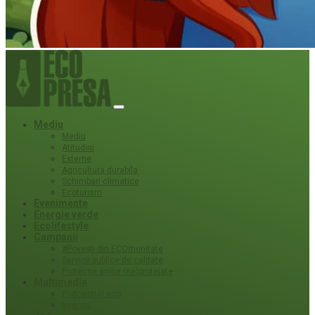
Mediu
Mediu
Atitudini
Externe
Agricultura durabila
Schimbari climatice
Ecoturism
Evenimente
Energie verde
Ecolifestyle
Campanii
#Povești din ECOmunitate
Servicii publice de calitate
Protecție ariilor (ne)protejate
Multimedia
Podcasturi eco
Interviu