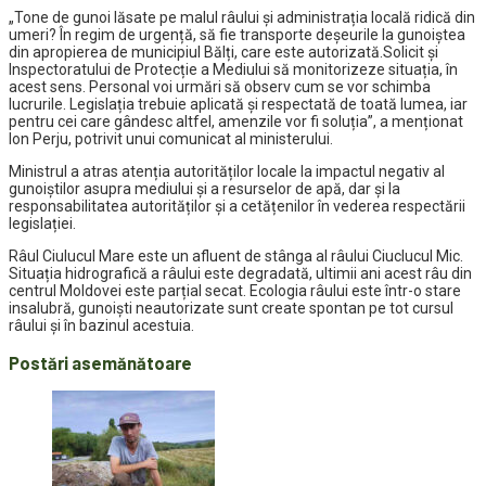
„Tone de gunoi lăsate pe malul râului și administrația locală ridică din
umeri? În regim de urgență, să fie transporte deșeurile la gunoiștea
din apropierea de municipiul Bălți, care este autorizată.Solicit și
Inspectoratului de Protecție a Mediului să monitorizeze situația, în
acest sens. Personal voi urmări să observ cum se vor schimba
lucrurile. Legislația trebuie aplicată și respectată de toată lumea, iar
pentru cei care gândesc altfel, amenzile vor fi soluția”, a menționat
Ion Perju, potrivit unui comunicat al ministerului.
Ministrul a atras atenția autorităților locale la impactul negativ al
gunoiștilor asupra mediului și a resurselor de apă, dar și la
responsabilitatea autorităților și a cetățenilor în vederea respectării
legislației.
Râul Ciulucul Mare este un afluent de stânga al râului Ciuclucul Mic.
Situația hidrografică a râului este degradată, ultimii ani acest râu din
centrul Moldovei este parțial secat. Ecologia râului este într-o stare
insalubră, gunoiști neautorizate sunt create spontan pe tot cursul
râului și în bazinul acestuia.
Postări asemănătoare