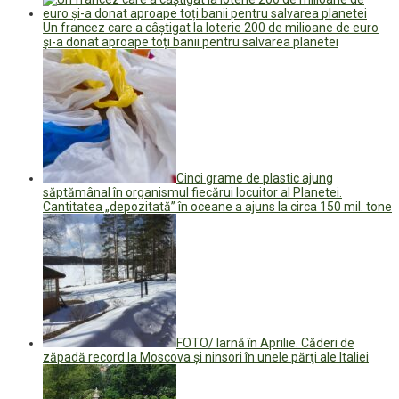
Un francez care a câștigat la loterie 200 de milioane de euro
și-a donat aproape toți banii pentru salvarea planetei
Cinci grame de plastic ajung
săptămânal în organismul fiecărui locuitor al Planetei.
Cantitatea „depozitată” în oceane a ajuns la circa 150 mil. tone
FOTO/ Iarnă în Aprilie. Căderi de
zăpadă record la Moscova și ninsori în unele părţi ale Italiei