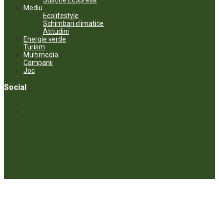
Mediu
Ecolifestyle
Schimbari climatice
Atitudini
Energie verde
Turism
Multimedia
Campanii
Joc
Social
© ECOPRESA. All rights reserved *** Preluarea textelor care aparțin
www.ecopresa.md poate fi făcută doar cu indicarea sursei și link
activ către subiectul preluat.