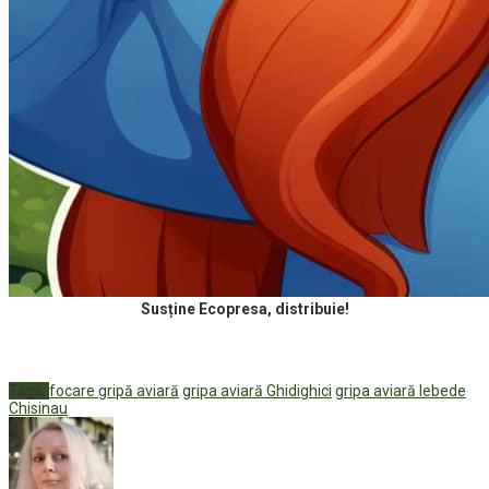
Susține Ecopresa, distribuie!
Tags:
focare gripă aviară
gripa aviară Ghidighici
gripa aviară lebede
Chisinau