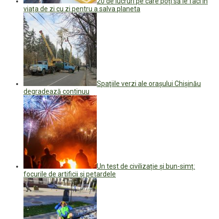
20 de lucruri pe care poți să le faci în
viața de zi cu zi pentru a salva planeta
Spaţiile verzi ale oraşului Chişinău
degradează continuu
Un test de civilizație și bun-simț:
focurile de artificii și petardele