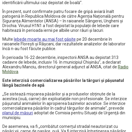
identificării ultimului caz depistat de boală”.
În prezent, sunt confirmate patru focare de gripă aviară înalt
patogenă în Republica Moldova de către Agenția Națională pentru
Siguranța Alimentelor (ANSA) – în raioanele Sângerei, Ungheni și
Drochia. Virusul H1N1 a fost depistat la populații de lebede care
habitează în perioada iernii pe albiile unor râuri și lacuri.
Multe
lebede moarte au mai fost găsite
pe 20 decembrie în
raioanele Floreşti şi Râşcani, dar rezultatele analizelor de laborator
încă n-au fost făcute publice.
În perioada 16-22 decembrie, inspectorii ANSA au depistat 313
cadavre de lebede, inclusiv 16 în municipiul Chișinău”, a declarat
Alexandru Manciu, directorul general adjunct al ANSA, citat de
Radio
Moldova
.
Este interzisă comercializarea păsărilor la târguri şi păşunatul
lângă bazinele de apă
„Se sistează mișcarea păsărilor și a produselor obținute de la
acestea (ouă, carne) din exploatațiile non profesionale. Se interzice
pășunatul animalelor în apropierea bazinelor acvatice. Se interzice
comercializarea păsărilor în cadrul târgurilor de animale”, prevede
planul de măsuri
adoptat de Comisia pentru Situaţii de Urgenţă din
municipiu.
De asemenea, va fi „combătut comerțul stradal neautorizat cu
păsări vii, carne de pasăre, ouă. Va fi interzisă întreținerea păsărilor