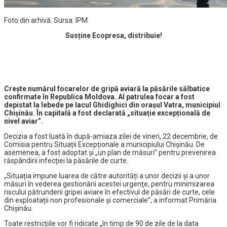
Foto din arhivă. Sursa: IPM
Susține Ecopresa, distribuie!
Creşte numărul focarelor de gripă aviară la păsările sălbatice
confirmate în Republica Moldova. Al patrulea focar a fost
depistat la lebede pe lacul Ghidighici din orașul Vatra, municipiul
Chișinău.
În capitală a fost declarată „situație excepțională de
nivel aviar”.
Decizia a fost luată în după-amiaza zilei de vineri, 22 decembrie, de
Comisia pentru Situații Excepționale a municipiului Chișinău. De
asemenea, a fost adoptat şi „un plan de măsuri” pentru prevenirea
răspândirii infecţiei la păsările de curte.
„Situația impune luarea de către autorități a unor decizii și a unor
măsuri în vederea gestionării acestei urgenţe, pentru minimizarea
riscului pătrunderii gripei aviare în efectivul de păsări de curte, cele
din exploatații non profesionale și comerciale”, a informat Primăria
Chişinău.
Toate restricțiile vor fi ridicate „în timp de 90 de zile de la data