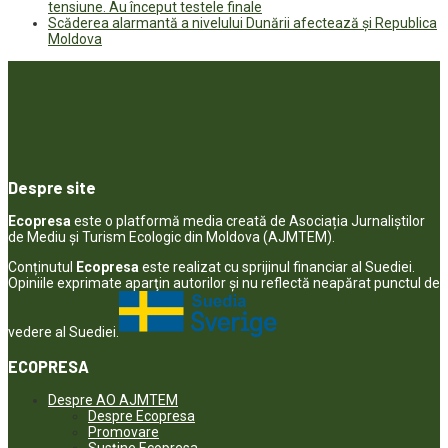
tensiune. Au început testele finale
Scăderea alarmantă a nivelului Dunării afectează și Republica
Moldova
Despre site
Ecopresa
este o platformă media creată de Asociația Jurnaliștilor
de Mediu și Turism Ecologic din Moldova (AJMTEM).
Conținutul
Ecopresa
este realizat cu sprijinul financiar al Suediei.
Opiniile exprimate aparţin autorilor şi nu reflectă neapărat punctul de
vedere al Suediei.
ECOPRESA
Despre AO AJMTEM
Despre Ecopresa
Promovare
Susține Ecopresa