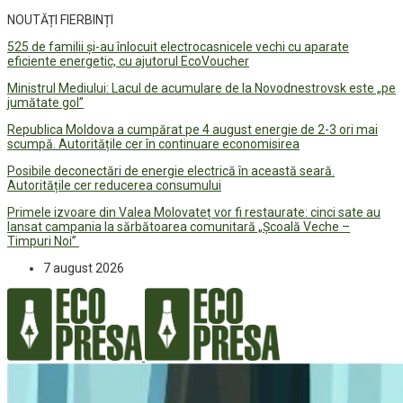
NOUTĂȚI FIERBINȚI
525 de familii și-au înlocuit electrocasnicele vechi cu aparate
eficiente energetic, cu ajutorul EcoVoucher
Ministrul Mediului: Lacul de acumulare de la Novodnestrovsk este „pe
jumătate gol”
Republica Moldova a cumpărat pe 4 august energie de 2-3 ori mai
scumpă. Autoritățile cer în continuare economisirea
Posibile deconectări de energie electrică în această seară.
Autoritățile cer reducerea consumului
Primele izvoare din Valea Molovateț vor fi restaurate: cinci sate au
lansat campania la sărbătoarea comunitară „Școală Veche –
Timpuri Noi”
7 august 2026