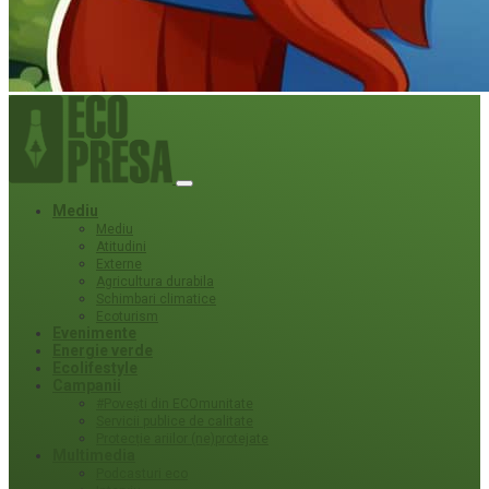
Mediu
Mediu
Atitudini
Externe
Agricultura durabila
Schimbari climatice
Ecoturism
Evenimente
Energie verde
Ecolifestyle
Campanii
#Povești din ECOmunitate
Servicii publice de calitate
Protecție ariilor (ne)protejate
Multimedia
Podcasturi eco