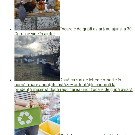
Focarele de gripă aviară au ajuns la 30.
Gerul ne vine în ajutor
Două cazuri de lebede moarte în
număr mare anunţate astăzi – autorităţile cheamă la
prudenţă maximă după raportarea unor focare de gripă aviară