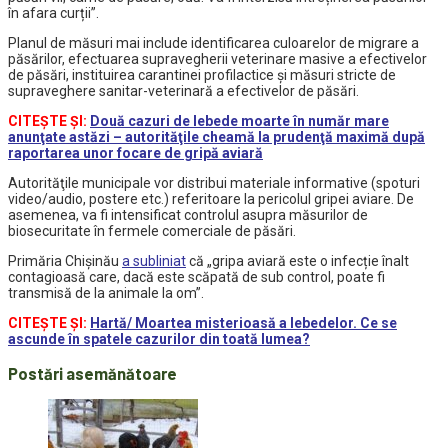
în afara curții”.
Planul de măsuri mai include identificarea culoarelor de migrare a
păsărilor, efectuarea supravegherii veterinare masive a efectivelor
de păsări, instituirea carantinei profilactice și măsuri stricte de
supraveghere sanitar-veterinară a efectivelor de păsări.
CITEŞTE ŞI:
Două cazuri de lebede moarte în număr mare
anunţate astăzi – autorităţile cheamă la prudenţă maximă după
raportarea unor focare de gripă aviară
Autorităţile municipale vor distribui materiale informative (spoturi
video/audio, postere etc.) referitoare la pericolul gripei aviare. De
asemenea, va fi intensificat controlul asupra măsurilor de
biosecuritate în fermele comerciale de păsări.
Primăria Chişinău
a subliniat
că „gripa aviară este o infecție înalt
contagioasă care, dacă este scăpată de sub control, poate fi
transmisă de la animale la om”.
CITEŞTE ŞI:
Hartă/ Moartea misterioasă a lebedelor. Ce se
ascunde în spatele cazurilor din toată lumea?
Postări asemănătoare