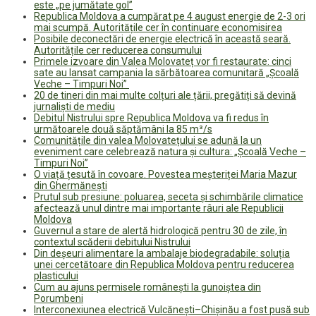
este „pe jumătate gol”
Republica Moldova a cumpărat pe 4 august energie de 2-3 ori
mai scumpă. Autoritățile cer în continuare economisirea
Posibile deconectări de energie electrică în această seară.
Autoritățile cer reducerea consumului
Primele izvoare din Valea Molovateț vor fi restaurate: cinci
sate au lansat campania la sărbătoarea comunitară „Școală
Veche – Timpuri Noi”
20 de tineri din mai multe colțuri ale țării, pregătiți să devină
jurnaliști de mediu
Debitul Nistrului spre Republica Moldova va fi redus în
următoarele două săptămâni la 85 m³/s
Comunitățile din valea Molovatețului se adună la un
eveniment care celebrează natura și cultura: „Școală Veche –
Timpuri Noi”
O viață țesută în covoare. Povestea meșteriței Maria Mazur
din Ghermănești
Prutul sub presiune: poluarea, seceta și schimbările climatice
afectează unul dintre mai importante râuri ale Republicii
Moldova
Guvernul a stare de alertă hidrologică pentru 30 de zile, în
contextul scăderii debitului Nistrului
Din deșeuri alimentare la ambalaje biodegradabile: soluția
unei cercetătoare din Republica Moldova pentru reducerea
plasticului
Cum au ajuns permisele românești la gunoiștea din
Porumbeni
Interconexiunea electrică Vulcănești–Chișinău a fost pusă sub