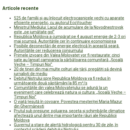
Articole recente
525 de familii și-au înlocuit electrocasnicele vechi cu aparate
eficiente energetic, cu ajutorul EcoVoucher
Ministrul Mediului: Lacul de acumulare de la Novodnestrovsk
este „pe jumătate gol”
Republica Moldova a cumpărat pe 4 august energie de 2-3 ori
mai scumpă. Autoritățile cer în continuare economisirea
Posibile deconectări de energie electrică în această seară.
Autoritățile cer reducerea consumului
Primele izvoare din Valea Molovateț vor fi restaurate: cinci
sate au lansat campania la sărbătoarea comunitară „Școală
Veche – Timpuri Noi”
20 de tineri din mai multe colțuri ale țării, pregătiți să devină
jurnaliști de mediu
Debitul Nistrului spre Republica Moldova va fi redus în
următoarele două săptămâni la 85 m³/s
Comunitățile din valea Molovatețului se adună la un
eveniment care celebrează natura și cultura: „Școală Veche –
Timpuri Noi”
O viață țesută în covoare. Povestea meșteriței Maria Mazur
din Ghermănești
Prutul sub presiune: poluarea, seceta și schimbările climatice
afectează unul dintre mai importante râuri ale Republicii
Moldova
Guvernul a stare de alertă hidrologică pentru 30 de zile, în
contextul scăderii debitului Nistrului