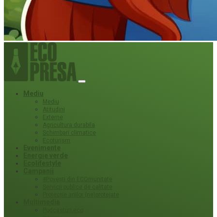
Mediu
Mediu
Atitudini
Externe
Agricultura durabila
Schimbari climatice
Ecoturism
Evenimente
Energie verde
Ecolifestyle
Campanii
#Povești din ECOmunitate
Servicii publice de calitate
Protecție ariilor (ne)protejate
Multimedia
Podcasturi eco