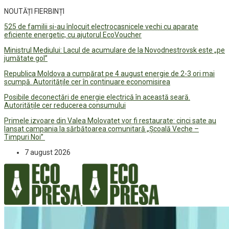
NOUTĂȚI FIERBINȚI
525 de familii și-au înlocuit electrocasnicele vechi cu aparate
eficiente energetic, cu ajutorul EcoVoucher
Ministrul Mediului: Lacul de acumulare de la Novodnestrovsk este „pe
jumătate gol”
Republica Moldova a cumpărat pe 4 august energie de 2-3 ori mai
scumpă. Autoritățile cer în continuare economisirea
Posibile deconectări de energie electrică în această seară.
Autoritățile cer reducerea consumului
Primele izvoare din Valea Molovateț vor fi restaurate: cinci sate au
lansat campania la sărbătoarea comunitară „Școală Veche –
Timpuri Noi”
7 august 2026