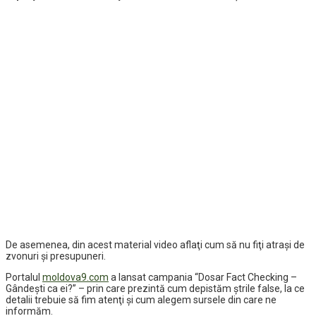
De asemenea, din acest material video aflaţi cum să nu fiţi atraşi de
zvonuri şi presupuneri.
Portalul
moldova9.com
a lansat campania “Dosar Fact Checking –
Gândești ca ei?” – prin care prezintă cum depistăm ştrile false, la ce
detalii trebuie să fim atenţi şi cum alegem sursele din care ne
informăm.