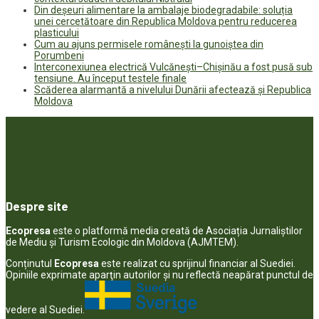
Din deșeuri alimentare la ambalaje biodegradabile: soluția
unei cercetătoare din Republica Moldova pentru reducerea
plasticului
Cum au ajuns permisele românești la gunoiștea din
Porumbeni
Interconexiunea electrică Vulcănești–Chișinău a fost pusă sub
tensiune. Au început testele finale
Scăderea alarmantă a nivelului Dunării afectează și Republica
Moldova
Despre site
Ecopresa
este o platformă media creată de Asociația Jurnaliștilor
de Mediu și Turism Ecologic din Moldova (AJMTEM).
Conținutul
Ecopresa
este realizat cu sprijinul financiar al Suediei.
Opiniile exprimate aparţin autorilor şi nu reflectă neapărat punctul de
vedere al Suediei.