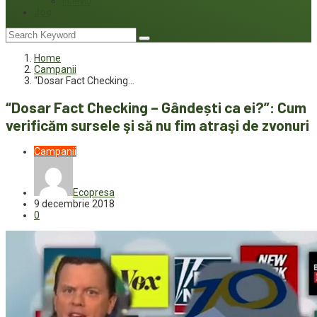
Interviu
Joc
Home
Campanii
“Dosar Fact Checking…
“Dosar Fact Checking – Gândești ca ei?”: Cum
verificăm sursele şi să nu fim atraşi de zvonuri
Campanii
Ecopresa
9 decembrie 2018
0