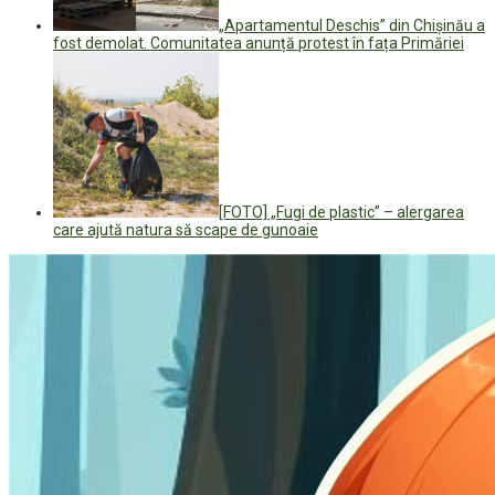
„Apartamentul Deschis” din Chișinău a
fost demolat. Comunitatea anunță protest în fața Primăriei
[FOTO] „Fugi de plastic” – alergarea
care ajută natura să scape de gunoaie