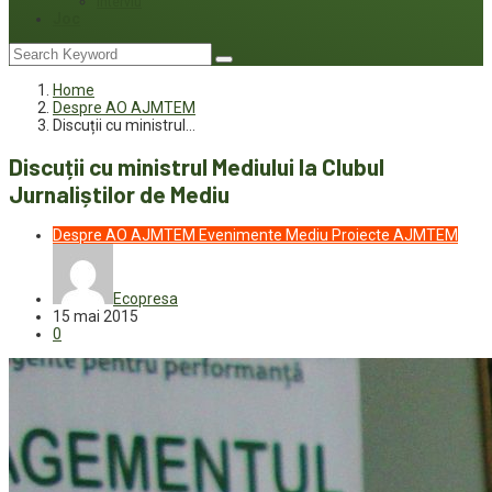
Interviu
Joc
Home
Despre AO AJMTEM
Discuții cu ministrul…
Discuții cu ministrul Mediului la Clubul
Jurnaliștilor de Mediu
Despre AO AJMTEM
Evenimente
Mediu
Proiecte AJMTEM
Ecopresa
15 mai 2015
0