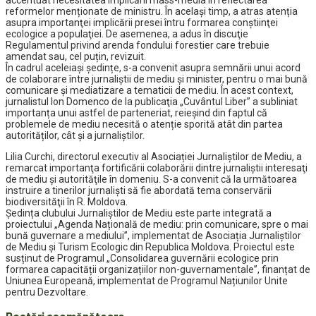
accentuat necesitatea implicării mass-media în reflectarea
reformelor menționate de ministru. În același timp, a atras atenția
asupra importanţei implicării presei întru formarea conştiinţei
ecologice a populaţiei. De asemenea, a adus în discuţie
Regulamentul privind arenda fondului forestier care trebuie
amendat sau, cel puțin, revizuit.
În cadrul aceleiaşi ședințe, s-a convenit asupra semnării unui acord
de colaborare între jurnaliștii de mediu şi minister, pentru o mai bună
comunicare și mediatizare a tematicii de mediu. În acest context,
jurnalistul Ion Domenco de la publicaţia „Cuvântul Liber” a subliniat
importanța unui astfel de parteneriat, reieşind din faptul că
problemele de mediu necesită o atenție sporită atât din partea
autorităților, cât și a jurnaliștilor.
Lilia Curchi, directorul executiv al Asociației Jurnaliștilor de Mediu, a
remarcat importanţa fortificării colaborării dintre jurnaliştii interesaţi
de mediu şi autorităţile în domeniu. S-a convenit că la următoarea
instruire a tinerilor jurnalişti să fie abordată tema conservării
biodiversităţii în R. Moldova.
Ședința clubului Jurnaliștilor de Mediu este parte integrată a
proiectului „Agenda Națională de mediu: prin comunicare, spre o mai
bună guvernare a mediului”, implementat de Asociația Jurnaliștilor
de Mediu și Turism Ecologic din Republica Moldova. Proiectul este
susținut de Programul „Consolidarea guvernării ecologice prin
formarea capacității organizațiilor non-guvernamentale”, finanțat de
Uniunea Europeană, implementat de Programul Națiunilor Unite
pentru Dezvoltare.