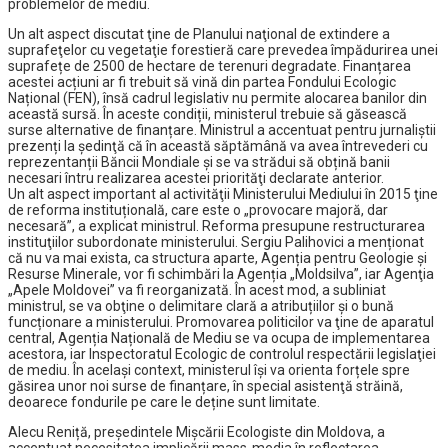
problemelor de mediu.
Un alt aspect discutat ţine de Planului naţional de extindere a
suprafeţelor cu vegetaţie forestieră care prevedea împădurirea unei
suprafețe de 2500 de hectare de terenuri degradate. Finanțarea
acestei acțiuni ar fi trebuit să vină din partea Fondului Ecologic
Național (FEN), însă cadrul legislativ nu permite alocarea banilor din
această sursă. În aceste condiții, ministerul trebuie să găsească
surse alternative de finanțare. Ministrul a accentuat pentru jurnaliștii
prezenți la şedinţă că în această săptămână va avea întrevederi cu
reprezentanții Băncii Mondiale și se va strădui să obțină banii
necesari întru realizarea acestei priorităţi declarate anterior.
Un alt aspect important al activităţii Ministerului Mediului în 2015 ţine
de reforma instituțională, care este o „provocare majoră, dar
necesară”, a explicat ministrul. Reforma presupune restructurarea
instituţiilor subordonate ministerului. Sergiu Palihovici a menționat
că nu va mai exista, ca structura aparte, Agenția pentru Geologie și
Resurse Minerale, vor fi schimbări la Agenția „Moldsilva”, iar Agenţia
„Apele Moldovei” va fi reorganizată. În acest mod, a subliniat
ministrul, se va obţine o delimitare clară a atribuțiilor și o bună
funcționare a ministerului. Promovarea politicilor va ţine de aparatul
central, Agenția Națională de Mediu se va ocupa de implementarea
acestora, iar Inspectoratul Ecologic de controlul respectării legislaţiei
de mediu. În același context, ministerul îşi va orienta forțele spre
găsirea unor noi surse de finanțare, în special asistenţă străină,
deoarece fondurile pe care le deține sunt limitate.
Alecu Reniță, președintele Mișcării Ecologiste din Moldova, a