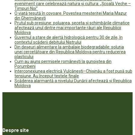
eveniment care celebrează natura și cultura: „Școală Veche –
Timpuri Noi”
O viață țesută în covoare. Povestea meșteriței Maria Mazur
din Ghermănești
Prutul sub presiune: poluarea, seceta și schimbările climatice
afectează unul dintre mai importante râuri ale Republicii
Moldova
Guvernul a stare de alertă hidrologică pentru 30 de zile, în
contextul scăderii debitului Nistrului
Din deșeuri alimentare la ambalaje biodegradabile: soluția
unei cercetătoare din Republica Moldova pentru reducerea
plasticului
Cum au ajuns permisele românești la gunoiștea din
Porumbeni
Interconexiunea electrică Vulcănești–Chișinău a fost pusă sub
tensiune. Au început testele finale
Scăderea alarmantă a nivelului Dunării afectează și Republica
Moldova
Despre site