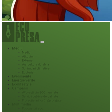
Mediu
Mediu
Atitudini
Externe
Agricultura durabila
Schimbari climatice
Ecoturism
Evenimente
Energie verde
Ecolifestyle
Campanii
#Povești din ECOmunitate
Servicii publice de calitate
Protecție ariilor (ne)protejate
Multimedia
Podcasturi eco