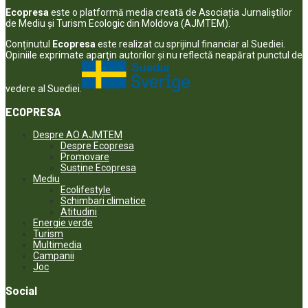
Ecopresa
este o platformă media creată de Asociația Jurnaliștilor
de Mediu și Turism Ecologic din Moldova (AJMTEM).
Conținutul
Ecopresa
este realizat cu sprijinul financiar al Suediei.
Opiniile exprimate aparţin autorilor şi nu reflectă neapărat punctul de
vedere al Suediei.
ECOPRESA
Despre AO AJMTEM
Despre Ecopresa
Promovare
Susține Ecopresa
Mediu
Ecolifestyle
Schimbari climatice
Atitudini
Energie verde
Turism
Multimedia
Campanii
Joc
Social