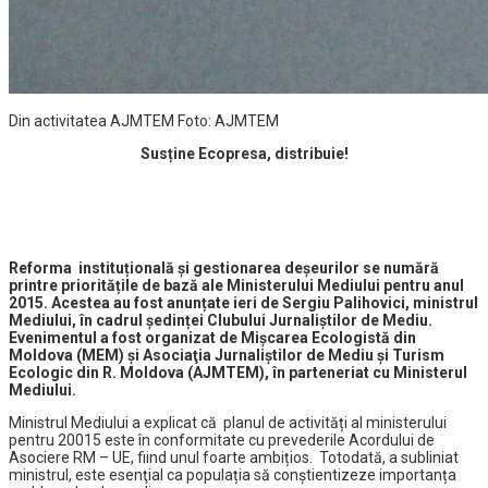
Din activitatea AJMTEM Foto: AJMTEM
Susține Ecopresa, distribuie!
Reforma instituțională şi gestionarea deşeurilor se numără
printre prioritățile de bază ale Ministerului Mediului pentru anul
2015. Acestea au fost anunțate ieri de Sergiu Palihovici, ministrul
Mediului, în cadrul ședinței Clubului Jurnaliștilor de Mediu.
Evenimentul a fost organizat de Mişcarea Ecologistă din
Moldova (MEM) şi Asociaţia Jurnaliştilor de Mediu şi Turism
Ecologic din R. Moldova (AJMTEM), în parteneriat cu Ministerul
Mediului.
Ministrul Mediului a explicat că planul de activități al ministerului
pentru 20015 este în conformitate cu prevederile Acordului de
Asociere RM – UE, fiind unul foarte ambițios. Totodată, a subliniat
ministrul, este esenţial ca populația să conștientizeze importanța