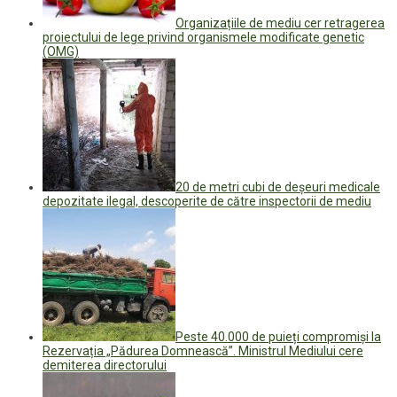
Organizațiile de mediu cer retragerea
proiectului de lege privind organismele modificate genetic
(OMG)
20 de metri cubi de deșeuri medicale
depozitate ilegal, descoperite de către inspectorii de mediu
Peste 40.000 de puieți compromiși la
Rezervația „Pădurea Domnească”. Ministrul Mediului cere
demiterea directorului