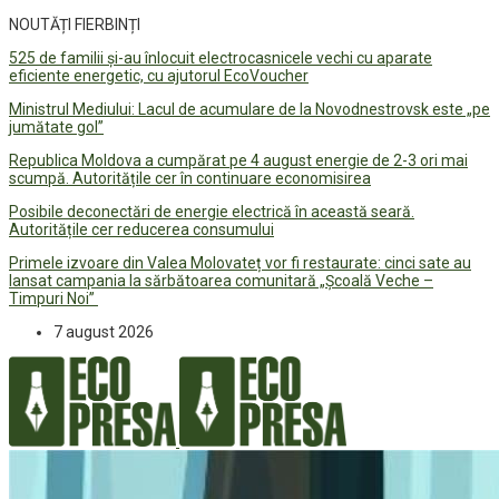
NOUTĂȚI FIERBINȚI
525 de familii și-au înlocuit electrocasnicele vechi cu aparate
eficiente energetic, cu ajutorul EcoVoucher
Ministrul Mediului: Lacul de acumulare de la Novodnestrovsk este „pe
jumătate gol”
Republica Moldova a cumpărat pe 4 august energie de 2-3 ori mai
scumpă. Autoritățile cer în continuare economisirea
Posibile deconectări de energie electrică în această seară.
Autoritățile cer reducerea consumului
Primele izvoare din Valea Molovateț vor fi restaurate: cinci sate au
lansat campania la sărbătoarea comunitară „Școală Veche –
Timpuri Noi”
7 august 2026