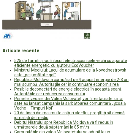
Articole recente
525 de familii și-au înlocuit electrocasnicele vechi cu aparate
eficiente energetic, cu ajutorul EcoVoucher
Ministrul Mediului: Lacul de acumulare de la Novodnestrovsk
este „pe jumătate gol”
Republica Moldova a cumpărat pe 4 august energie de 2-3 ori
mai scumpă. Autoritățile cer în continuare economisirea
Posibile deconectări de energie electrică în această seară.
Autoritățile cer reducerea consumului
Primele izvoare din Valea Molovateț vor fi restaurate: cinci
sate au lansat campania la sărbătoarea comunitară „Școală
Veche – Timpuri Noi”
20 de tineri din mai multe colțuri ale țării, pregătiți să devină
jurnaliști de mediu
Debitul Nistrului spre Republica Moldova va fi redus în
următoarele două săptămâni la 85 m³/s
Comunitățile din valea Molovatețului se adună la un