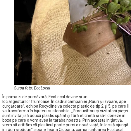
Sursa foto: EcoLocal
În prima zi de primăvară, EcoLocal devine și un
loc al gesturilor frumoase. În cadrul campaniei „Râuri și izvoare, ape
curgătoare”, echipa Recycline va colecta plastic de tip 2 și 5, pe care îl
va transforma în bijuterii sustenabile. „Producătorii și vizitatorii pieței
sunt invitați să aducă plastic spălat și fără etichetă și să-l doneze în
boxa pe care o vom avea la taraba noastră. Prin această inițiativă,
vrem să arătăm că plasticul poate primi o nouă viață, în loc să ajungă
în râuri și păduri”, spune Ileana Ciobanu, comunicatoarea EcoLocal.