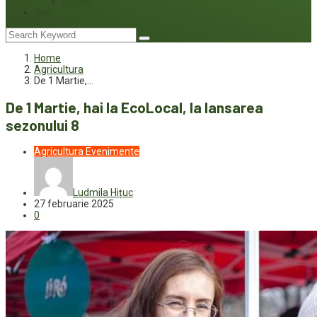
Interviu
Joc
Home
Agricultura
De 1 Martie,…
De 1 Martie, hai la EcoLocal, la lansarea
sezonului 8
Agricultura
Evenimente
Ludmila Hițuc
27 februarie 2025
0