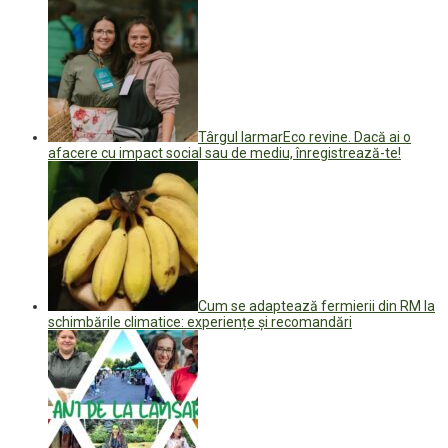
Târgul IarmarEco revine. Dacă ai o
afacere cu impact social sau de mediu, înregistrează-te!
Cum se adaptează fermierii din RM la
schimbările climatice: experiențe și recomandări