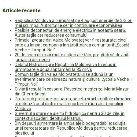
Articole recente
Republica Moldova a cumpărat pe 4 august energie de 2-3 ori
mai scumpă. Autoritățile cer în continuare economisirea
Posibile deconectări de energie electrică în această seară.
Autoritățile cer reducerea consumului
Primele izvoare din Valea Molovateț vor fi restaurate: cinci
sate au lansat campania la sărbătoarea comunitară „Școală
Veche – Timpuri Noi”
20 de tineri din mai multe colțuri ale țării, pregătiți să devină
jurnaliști de mediu
Debitul Nistrului spre Republica Moldova va fi redus în
următoarele două săptămâni la 85 m³/s
Comunitățile din valea Molovatețului se adună la un
eveniment care celebrează natura și cultura: „Școală Veche –
Timpuri Noi”
O viață țesută în covoare. Povestea meșteriței Maria Mazur
din Ghermănești
Prutul sub presiune: poluarea, seceta și schimbările climatice
afectează unul dintre mai importante râuri ale Republicii
Moldova
Guvernul a stare de alertă hidrologică pentru 30 de zile, în
contextul scăderii debitului Nistrului
Din deșeuri alimentare la ambalaje biodegradabile: soluția
unei cercetătoare din Republica Moldova pentru reducerea
plasticului