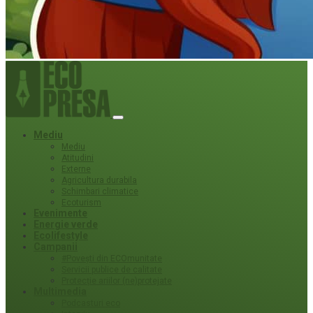
Mediu
Mediu
Atitudini
Externe
Agricultura durabila
Schimbari climatice
Ecoturism
Evenimente
Energie verde
Ecolifestyle
Campanii
#Povești din ECOmunitate
Servicii publice de calitate
Protecție ariilor (ne)protejate
Multimedia
Podcasturi eco