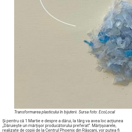
Transformarea plasticului în bijuterii. Sursa foto: EcoLocal
Și pentru că 1 Martie e despre a dărui, la târg va avea loc acțiunea
„Dăruiește un mărțișor producătorului preferat”. Mărțișoarele,
realizate de copiii de la Centrul Phoenix din Râșcani, vor putea fi