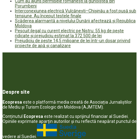
Cum au ajuns permisele românești la gunoiștea din
Porumbeni
Interconexiunea electrică Vulcănești–Chișinău a fost pusă sub
tensiune. Au început testele finale
Scăderea alarmantă a nivelului Dunării afectează și Republica
Moldova
Pescuit ilegal cu curent electric pe Nistru: 55 kg de pește
ridicate și prejudiciu estimat la 372 500 de lei
Prejudiciu de peste 14,5 milioane de lei într-un dosar privind
proiecte de apă și canalizare
Despre site
Ecopresa
este o platformă media creată de Asociația Jurnaliștilor
de Mediu și Turism Ecologic din Moldova (AJMTEM).
Conținutul
Ecopresa
este realizat cu sprijinul financiar al Suediei.
Opiniile exprimate aparţin autorilor şi nu reflectă neapărat punctul de
vedere al Suediei.