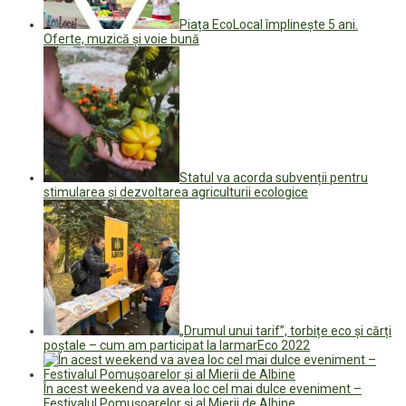
Piața EcoLocal împlinește 5 ani.
Oferte, muzică și voie bună
Statul va acorda subvenții pentru
stimularea și dezvoltarea agriculturii ecologice
„Drumul unui tarif”, torbițe eco și cărți
poștale – cum am participat la IarmarEco 2022
În acest weekend va avea loc cel mai dulce eveniment –
Festivalul Pomușoarelor și al Mierii de Albine