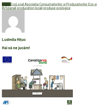
Tags:
EcoLocal Asociația Consumatorilor și Producătorilor Eco și
Artizanali
producători locali
produse ecologice
Ludmila Hițuc
Hai să ne jucăm!