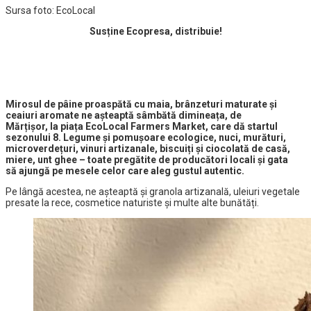
Sursa foto: EcoLocal
Susține Ecopresa, distribuie!
Mirosul de pâine proaspătă cu maia, brânzeturi maturate și
ceaiuri aromate ne așteaptă sâmbătă dimineața
, de
Mărțișor,
la
piața
EcoLocal Farmers Market, care dă startul
sezonului 8. Legume și pomușoare ecologice, nuci, murături,
microverdețuri, vinuri artizanale, biscuiți și ciocolată de casă,
miere, unt ghee – toate pregătite de producători locali
și
gata
să
ajungă pe mesele celor care aleg gustul autentic.
Pe lângă acestea, ne așteaptă și granola artizanală, uleiuri vegetale
presate la rece, cosmetice naturiste și multe alte bunătăți.