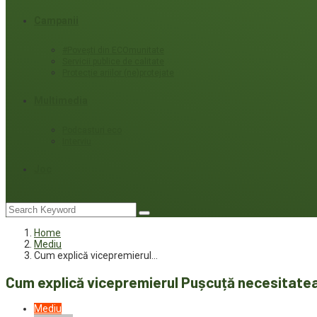
Campanii
#Povești din ECOmunitate
Servicii publice de calitate
Protecție ariilor (ne)protejate
Multimedia
Podcasturi eco
Interviu
Joc
Home
Mediu
Cum explică vicepremierul…
Cum explică vicepremierul Pușcuță necesitatea 
Mediu