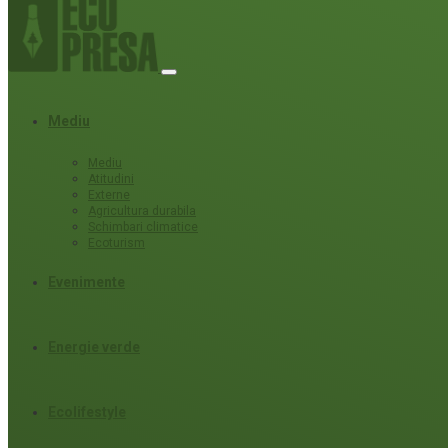
Mediu
Mediu
Atitudini
Externe
Agricultura durabila
Schimbari climatice
Ecoturism
Evenimente
Energie verde
Ecolifestyle