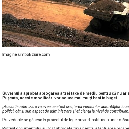
Imagine simbol/ziare.com
Guvernul a aprobat abrogarea a trei taxe de mediu pentru că nu ar a
Pușcuța, aceste modificări vor aduce mai mulți bani în buget.
„
Această optimizare va avea ca efect creșterea veniturilor autorităților local
politici, cât și sub aspect de administrare și eficiență la nivel de contribuabi
Prevederile se găsesc în proiectul de lege privind instituirea unor măsuri
Potrivit documentului au fost abrogate taxa pentru efectuarea prospecţi