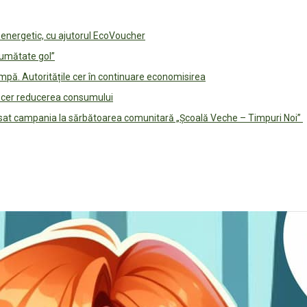
e energetic, cu ajutorul EcoVoucher
jumătate gol”
pă. Autoritățile cer în continuare economisirea
le cer reducerea consumului
lansat campania la sărbătoarea comunitară „Școală Veche – Timpuri Noi”