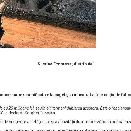
Susține Ecopresa, distribuie!
duce sume semnificative la buget și a micșorat altele ce țin de folos
e cu 20 milioane lei, sau în alți termeni dublarea acestora. Este o rebalansare
li
”, a declarat Serghei Pușcuța.
 de susținere a cetățenilor și a activității de întreprinzător în perioada st
unilor geologice, taxa pentru efectuarea explorărilor geologice şi taxa 