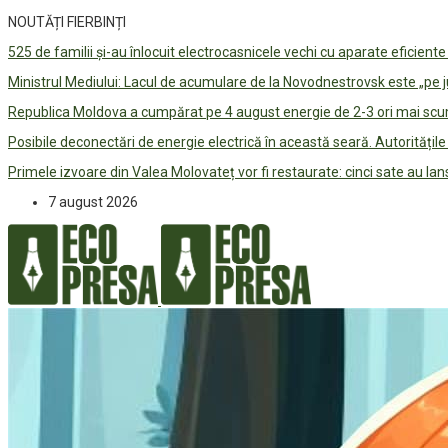
NOUTĂȚI FIERBINȚI
525 de familii și-au înlocuit electrocasnicele vechi cu aparate eficient
Ministrul Mediului: Lacul de acumulare de la Novodnestrovsk este „pe 
Republica Moldova a cumpărat pe 4 august energie de 2-3 ori mai scum
Posibile deconectări de energie electrică în această seară. Autorități
Primele izvoare din Valea Molovateț vor fi restaurate: cinci sate au 
7 august 2026