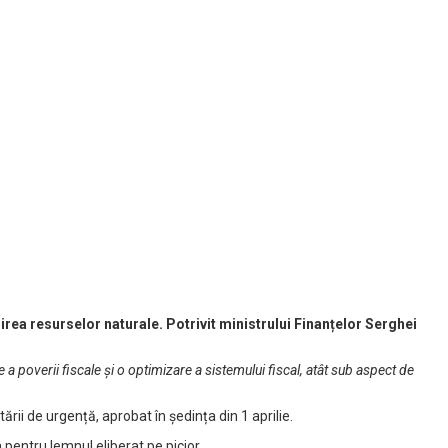
irea resurselor naturale. Potrivit ministrului Finanțelor Serghei
 a poverii fiscale și o optimizare a sistemului fiscal, atât sub aspect de
ării de urgență, aprobat în ședința din 1 aprilie.
pentru lemnul eliberat pe picior.