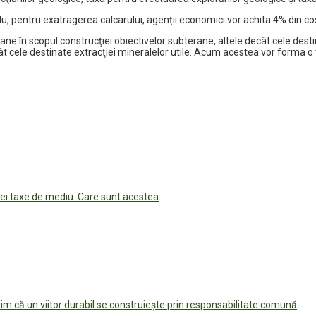
entru exatragerea calcarului, agenții economici vor achita 4% din costu
ne în scopul construcţiei obiectivelor subterane, altele decât cele destin
ecât cele destinate extracţiei mineralelor utile. Acum acestea vor forma o
ei taxe de mediu. Care sunt acestea
im că un viitor durabil se construiește prin responsabilitate comună