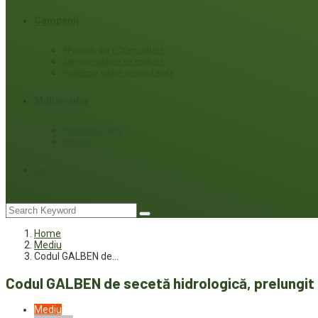
Campanii
#Povești din ECOmunitate
Servicii publice de calitate
Protecție ariilor (ne)protejate
Multimedia
Podcasturi eco
Interviu
Joc
Home
Mediu
Codul GALBEN de…
Codul GALBEN de secetă hidrologică, prelungit
Mediu