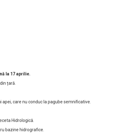
ă la 17 aprilie.
din țară.
lui apei, care nu conduc la pagube semnificative.
eceta Hidrologică.
tru bazine hidrografice.