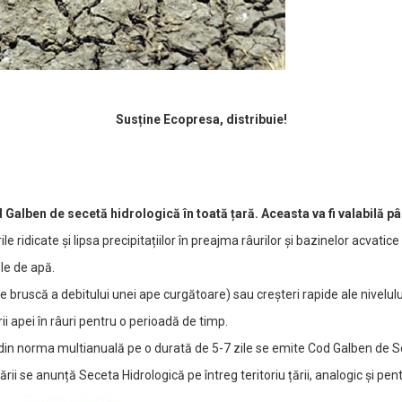
Susține Ecopresa, distribuie!
alben de secetă hidrologică în toată țară. Aceasta va fi valabilă pân
e ridicate și lipsa precipitațiilor în preajma râurilor și bazinelor acvatice 
le de apă.
re bruscă a debitului unei ape curgătoare) sau creşteri rapide ale nivelu
ii apei în râuri pentru o perioadă de timp.
 din norma multianuală pe o durată de 5-7 zile se emite Сod Galben de S
i se anunță Seceta Hidrologică pe întreg teritoriu țării, analogic și pen