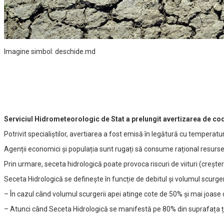
Imagine simbol: deschide.md
Serviciul Hidrometeorologic de Stat a prelungit avertizarea de cod G
Potrivit specialiștilor, avertiarea a fost emisă în legătură cu temperaturil
Agenții economici și populația sunt rugați să consume rațional resurse
Prin urmare, seceta hidrologică poate provoca riscuri de viituri (crește
Seceta Hidrologică se definește în funcție de debitul și volumul scurger
– În cazul când volumul scurgerii apei atinge cote de 50% și mai joase
– Atunci când Seceta Hidrologică se manifestă pe 80% din suprafața țări