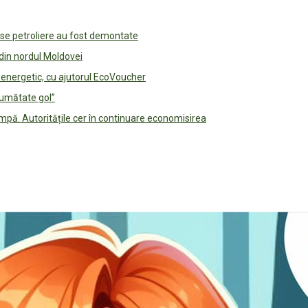
use petroliere au fost demontate
 din nordul Moldovei
e energetic, cu ajutorul EcoVoucher
jumătate gol”
pă. Autoritățile cer în continuare economisirea