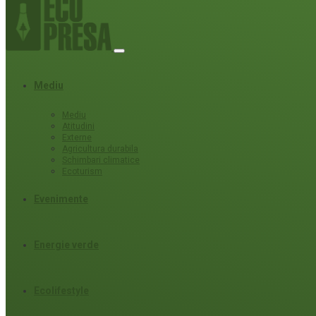
Mediu
Mediu
Atitudini
Externe
Agricultura durabila
Schimbari climatice
Ecoturism
Evenimente
Energie verde
Ecolifestyle