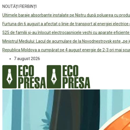
NOUTĂȚI FIERBINȚI
Ultimele baraje absorbante instalate pe Nistru după poluarea cu prod
Furtuna din 6 august a afectat o linie de transport al energiei electrice
525 de familii și-au înlocuit electrocasnicele vechi cu aparate eficient
Ministrul Mediului: Lacul de acumulare de la Novodnestrovsk este „pe 
Republica Moldova a cumpărat pe 4 august energie de 2-3 ori mai scum
7 august 2026