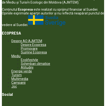
de Mediu și Turism Ecologic din Moldova (AJMTEM).
Conținutul
Ecopresa
este realizat cu sprijinul financiar al Suediei.
Opiniile exprimate aparţin autorilor şi nu reflectă neapărat punctul de
vedere al Suediei.
ECOPRESA
Despre AO AJMTEM
Despre Ecopresa
Promovare
Susține Ecopresa
Mediu
Ecolifestyle
Schimbari climatice
Atitudini
Energie verde
Turism
Multimedia
Campanii
Joc
Social