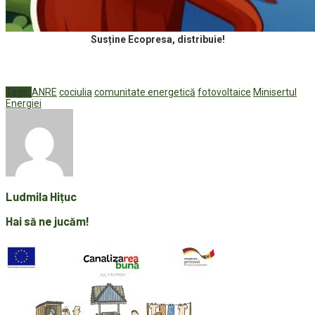
Susține Ecopresa, distribuie!
Tags:
ANRE
cociulia
comunitate energetică
fotovoltaice
Minisertul
Energiei
Ludmila Hițuc
Hai să ne jucăm!