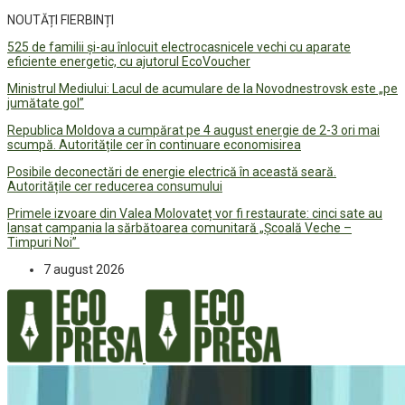
NOUTĂȚI FIERBINȚI
525 de familii și-au înlocuit electrocasnicele vechi cu aparate
eficiente energetic, cu ajutorul EcoVoucher
Ministrul Mediului: Lacul de acumulare de la Novodnestrovsk este „pe
jumătate gol”
Republica Moldova a cumpărat pe 4 august energie de 2-3 ori mai
scumpă. Autoritățile cer în continuare economisirea
Posibile deconectări de energie electrică în această seară.
Autoritățile cer reducerea consumului
Primele izvoare din Valea Molovateț vor fi restaurate: cinci sate au
lansat campania la sărbătoarea comunitară „Școală Veche –
Timpuri Noi”
7 august 2026