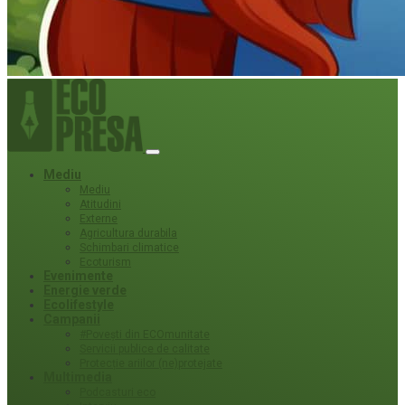
Mediu
Mediu
Atitudini
Externe
Agricultura durabila
Schimbari climatice
Ecoturism
Evenimente
Energie verde
Ecolifestyle
Campanii
#Povești din ECOmunitate
Servicii publice de calitate
Protecție ariilor (ne)protejate
Multimedia
Podcasturi eco