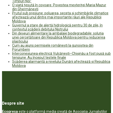
Timpuri Noi”
O viață țesută în covoare. Povestea meșteriței Maria Mazur
din Ghermănești
Prutul sub presiune: poluarea, seceta și schimbările climatice
afectează unul dintre mai importante râuri ale Republicii
Moldova
Guvernul a stare de alertă hidrologică pentru 30 de zile, în
contextul scăderii debitului Nistrului
Din deșeuri alimentare la ambalaje biodegradabile: soluția
unei cercetătoare din Republica Moldova pentru reducerea
plasticului
Cum au ajuns permisele românești la gunoiștea din
Porumbeni
Interconexiunea electrică Vulcănești–Chișinău a fost pusă sub
tensiune. Au început testele finale
Scăderea alarmantă a nivelului Dunării afectează și Republica
Moldova
Despre site
Ecopresa
este o platformă media creată de Asociația Jurnaliștilor