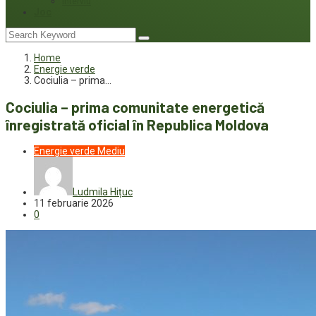
Interviu
Joc
Home
Energie verde
Cociulia – prima…
Cociulia – prima comunitate energetică
înregistrată oficial în Republica Moldova
Energie verde
Mediu
Ludmila Hițuc
11 februarie 2026
0