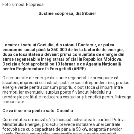
Foto simbol. Ecopresa
Susține Ecopresa, distribuie!
Locuitorii satului Cociulia, din raionul Cantemir, ar putea
economisi anual până la 350.000 de lei la facturile de energie,
după ce localitatea a devenit prima comunitate de energie din
surse regenerabile înregistrată oficial în Republica Moldova.
Decizia a fost aprobată pe 10 februarie de Agenția Națională
pentru Reglementare în Energetică (ANRE).
O comunitate de energie din surse regenerabile presupune că
locuitorii, împreună cu instituții publice sau întreprinderi mici, produc
energie verde pentru consum propriu, o pot stoca și împărți între
membri, iar eventualul surplus poate fi vândut. Modelul nu
urmărește profitul, ci reducerea costurilor și beneficii pentru întreaga
comunitate.
Ce va însemna pentru satul Cociulia
Comunitatea urmează să își înceapă activitatea în curând. Potrivit
Ministerului Energiei, proiectul prevede instalarea unei centrale
fotovoltaice cu o capacitate de până la 50 kW, adaptată nevoilor