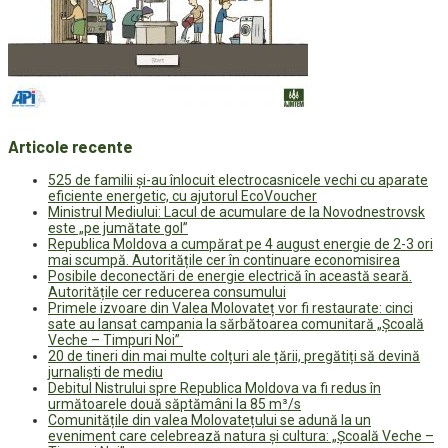
Articole recente
525 de familii și-au înlocuit electrocasnicele vechi cu aparate
eficiente energetic, cu ajutorul EcoVoucher
Ministrul Mediului: Lacul de acumulare de la Novodnestrovsk
este „pe jumătate gol”
Republica Moldova a cumpărat pe 4 august energie de 2-3 ori
mai scumpă. Autoritățile cer în continuare economisirea
Posibile deconectări de energie electrică în această seară.
Autoritățile cer reducerea consumului
Primele izvoare din Valea Molovateț vor fi restaurate: cinci
sate au lansat campania la sărbătoarea comunitară „Școală
Veche – Timpuri Noi”
20 de tineri din mai multe colțuri ale țării, pregătiți să devină
jurnaliști de mediu
Debitul Nistrului spre Republica Moldova va fi redus în
următoarele două săptămâni la 85 m³/s
Comunitățile din valea Molovatețului se adună la un
eveniment care celebrează natura și cultura: „Școală Veche –