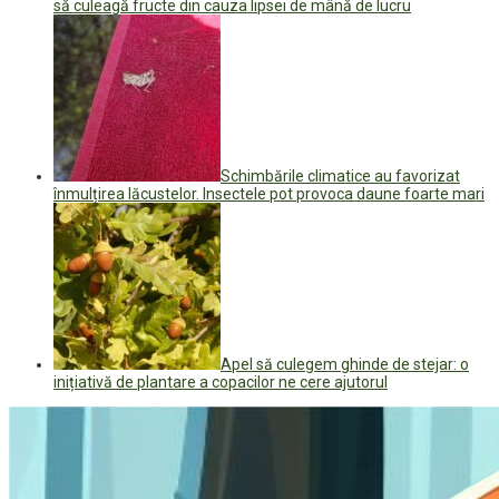
să culeagă fructe din cauza lipsei de mână de lucru
Schimbările climatice au favorizat
înmulțirea lăcustelor. Insectele pot provoca daune foarte mari
Apel să culegem ghinde de stejar: o
inițiativă de plantare a copacilor ne cere ajutorul