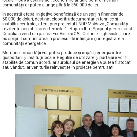
locale. Potrivit estimărilor, economiile anuale pentru membrii
comunității ar putea ajunge până la 350.000 de lei.
În această etapă, inițiativa beneficiază de un sprijin financiar de
50.000 de dolari, destinat elaborării documentației tehnice și
instalării centralei, oferit prin proiectul UNDP Moldova „Comunități
reziliente prin abilitarea femeilor”, etapa a II-a. Sprijinul pentru satul
Cociulia a venit din partea EcoVisio și GAL Colinele Tigheciului, care
au sprijinit comunitatea în procesul de înființare și înregistrare a
comunității energetice.
Membrii comunității vor putea produce și împărți energia între
gospodării și instituții locale. Regulile de utilizare și partajare vor fi
stabilite de comun acord, iar surplusul de energie va putea fi stocat
sau vândut, iar veniturile reinvestite în proiecte pentru sat.