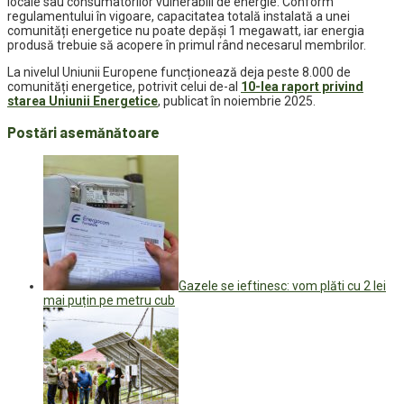
locale sau consumatorilor vulnerabili de energie. Conform
regulamentului în vigoare, capacitatea totală instalată a unei
comunități energetice nu poate depăși 1 megawatt, iar energia
produsă trebuie să acopere în primul rând necesarul membrilor.
La nivelul Uniunii Europene funcționează deja peste 8.000 de
comunități energetice, potrivit celui de-al
10-lea raport privind
starea Uniunii Energetice
, publicat în noiembrie 2025.
Postări asemănătoare
Gazele se ieftinesc: vom plăti cu 2 lei
mai puțin pe metru cub