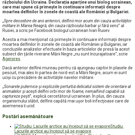
războiului din Ucraina. Declarația aparține unui biolog ucrainean,
care mai spune că primește în continuare informații despre
moartea delfinilor în zonele de coastă ale României şi Bulgariei.
„
Spre deosebire de anii anteriori, delfinii mor acum din cauza activităţilor
militare în Marea Neagră, din cauza războiului barbar şi fără sens
” al
Rusiei, a scris pe Facebook biologul ucrainean Ivan Rusev.
Acesta a mai menţionat că primeşte în continuare informaţii despre
moartea delfinilor în zonele de coastă ale României şi Bulgariei, iar
concluziile analizelor efectuate în baza articolelor de presă la acest
subiect din ţările riverane Mării Negre „nu sunt încurajatoare”, scrie
Agerpres
.
Dacă anterior delfinii mureau pentru că ajungeau captivi în plasele de
pescuit, mai ales în partea de nord-est a Mării Negre, acum ei sunt
ucişi cu precădere de activităţile navelor militare.
„
Sonarele puternice şi exploziile perturbă delicatul sistem de orientare al
animalelor şi aceşti delfini orbi mor de foame, nemaifiind capabili să
captureze peşti
”, explică cercetătorul ucrainean. În plus, din cauza
organismului slăbit, delfinii capătă mai uşor boli infecţioase care de
asemenea îi ucid.
Postări asemănătoare
Studiu:
Lacurile arctice au început să se evapore