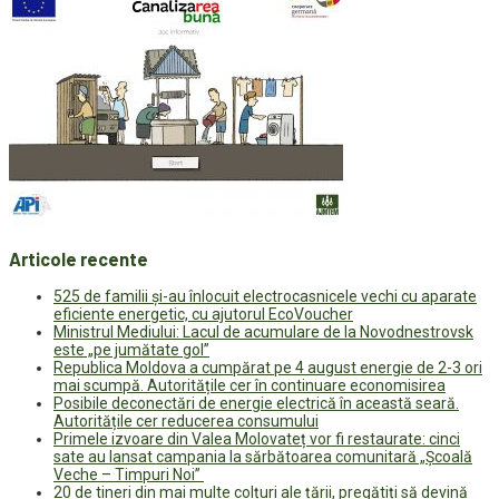
Articole recente
525 de familii și-au înlocuit electrocasnicele vechi cu aparate
eficiente energetic, cu ajutorul EcoVoucher
Ministrul Mediului: Lacul de acumulare de la Novodnestrovsk
este „pe jumătate gol”
Republica Moldova a cumpărat pe 4 august energie de 2-3 ori
mai scumpă. Autoritățile cer în continuare economisirea
Posibile deconectări de energie electrică în această seară.
Autoritățile cer reducerea consumului
Primele izvoare din Valea Molovateț vor fi restaurate: cinci
sate au lansat campania la sărbătoarea comunitară „Școală
Veche – Timpuri Noi”
20 de tineri din mai multe colțuri ale țării, pregătiți să devină