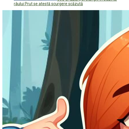
râului Prut se atestă scurgere scăzută