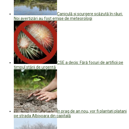
Caniculă și scurgere scăzută în râuri.
Noi avertizări au fost emise de meteorologi
CSE a decis: Fără focuri de artificii pe
timpul stării de urgență
În prag de an nou, vor fi plantați platani
pe strada Albișoara din capitală