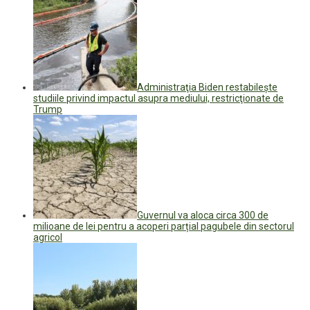
Administraţia Biden restabileşte
studiile privind impactul asupra mediului, restricţionate de
Trump
Guvernul va aloca circa 300 de
milioane de lei pentru a acoperi parțial pagubele din sectorul
agricol