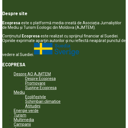
Despre site
Ecopresa
este o platformă media creată de Asociația Jurnaliștilor
de Mediu și Turism Ecologic din Moldova (AJMTEM).
Conținutul
Ecopresa
este realizat cu sprijinul financiar al Suediei.
Opiniile exprimate aparţin autorilor şi nu reflectă neapărat punctul de
vedere al Suediei.
ECOPRESA
Despre AO AJMTEM
Despre Ecopresa
Promovare
Susține Ecopresa
Mediu
Ecolifestyle
Schimbari climatice
Atitudini
Energie verde
Turism
Multimedia
Campanii