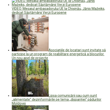
VIDEO. Mesajul ambasadorului UE la Chișinău, Jānis Mažeiks,
dedicat Săptămânii Verzi Europene
Asociațiile de locatari sunt invitate să
participe la un program de reabilitare energetică a blocurilor.
Un nou apel de proiecte
Lipsa comunicării sau cum sunt
„alimentate” dezinformările pe tema „dispariției” pădurilor
Moldovei