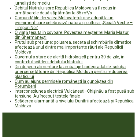
jurnaliști de mediu
Debitul Nistrului spre Republica Moldova va fi redus în
următoarele două săptămâni la 85 m³/s
Comunitățile din valea Molovatețului se adună la un
eveniment care celebrează natura și cultura: „Școală Veche –
Timpuri Noi”
O viață țesută în covoare. Povestea meșteriței Maria Mazur
din Ghermănești
Prutul sub presiune: poluarea, seceta și schimbările climatice
afectează unul dintre mai importante râuri ale Republicii
Moldova
Guvernul a stare de alertă hidrologică pentru 30 de zile, în
contextul scăderii debitului Nistrului
Din deșeuri alimentare la ambalaje biodegradabile: soluția
unei cercetătoare din Republica Moldova pentru reducerea
plasticului
Cum au ajuns permisele românești la gunoiștea din
Porumbeni
Interconexiunea electrică Vulcănești–Chișinău a fost pusă sub
tensiune. Au început testele finale
Scăderea alarmantă a nivelului Dunării afectează și Republica
Moldova