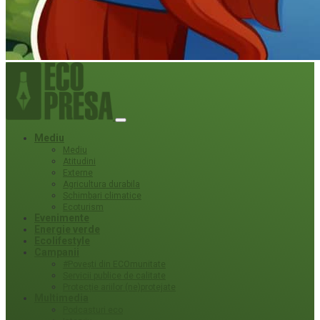
Mediu
Mediu
Atitudini
Externe
Agricultura durabila
Schimbari climatice
Ecoturism
Evenimente
Energie verde
Ecolifestyle
Campanii
#Povești din ECOmunitate
Servicii publice de calitate
Protecție ariilor (ne)protejate
Multimedia
Podcasturi eco