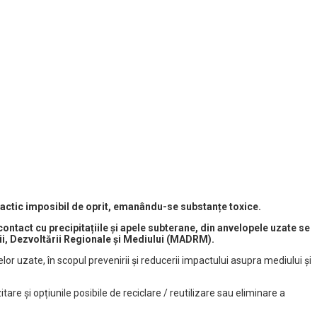
ractic imposibil de oprit, emanându-se substanțe toxice.
ontact cu precipitațiile și apele subterane, din anvelopele uzate se
urii, Dezvoltării Regionale și Mediului (MADRM).
r uzate, în scopul prevenirii și reducerii impactului asupra mediului și
e și opțiunile posibile de reciclare / reutilizare sau eliminare a