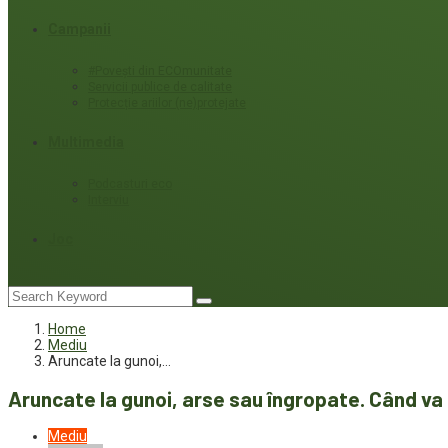
Campanii
#Povești din ECOmunitate
Servicii publice de calitate
Protecție ariilor (ne)protejate
Multimedia
Podcasturi eco
Interviu
Joc
Home
Mediu
Aruncate la gunoi,…
Aruncate la gunoi, arse sau îngropate. Când va 
Mediu