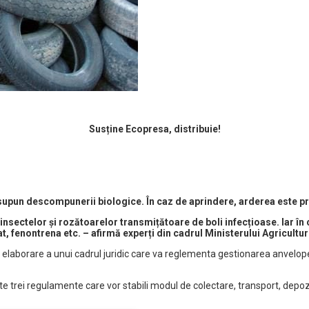
Susține Ecopresa, distribuie!
 supun descompunerii biologice. În caz de aprindere, arderea este p
sectelor și rozătoarelor transmițătoare de boli infecțioase. Iar în c
at, fenontrena etc. – afirmă experți din cadrul Ministerului Agricult
 elaborare a unui cadrul juridic care va reglementa gestionarea anvelopelo
rei regulamente care vor stabili modul de colectare, transport, depozitar