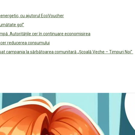
e energetic, cu ajutorul EcoVoucher
jumătate gol”
pă. Autoritățile cer în continuare economisirea
le cer reducerea consumului
lansat campania la sărbătoarea comunitară „Școală Veche – Timpuri Noi”