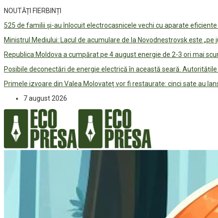
NOUTĂȚI FIERBINȚI
525 de familii și-au înlocuit electrocasnicele vechi cu aparate eficient
Ministrul Mediului: Lacul de acumulare de la Novodnestrovsk este „pe 
Republica Moldova a cumpărat pe 4 august energie de 2-3 ori mai scum
Posibile deconectări de energie electrică în această seară. Autorități
Primele izvoare din Valea Molovateț vor fi restaurate: cinci sate au 
7 august 2026