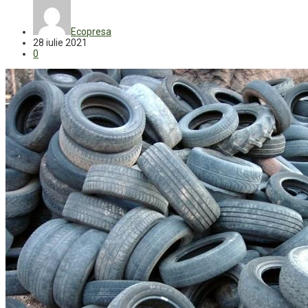
Ecopresa
28 iulie 2021
0