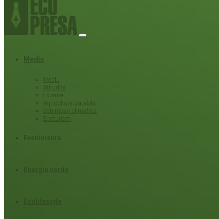
Mediu
Mediu
Atitudini
Externe
Agricultura durabila
Schimbari climatice
Ecoturism
Evenimente
Energie verde
Ecolifestyle