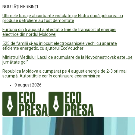
NOUTĂȚI FIERBINȚI
Ultimele baraje absorbante instalate pe Nistru după poluarea cu
produse petroliere au fost demontate
Furtuna din 6 august a afectat o linie de transport al energiei
electrice din nordul Moldovei
525 de familii și-au înlocuit electrocasnicele vechi cu aparate
eficiente energetic, cu ajutorul EcoVoucher
Ministrul Mediului: Lacul de acumulare de la Novodnestrovsk este „pe
jumătate gol”
Republica Moldova a cumpărat pe 4 august energie de 2-3 ori mai
scumpă. Autoritățile cer în continuare economisirea
9 august 2026