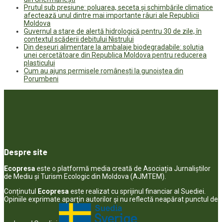
Prutul sub presiune: poluarea, seceta și schimbările climatice
afectează unul dintre mai importante râuri ale Republicii
Moldova
Guvernul a stare de alertă hidrologică pentru 30 de zile, în
contextul scăderii debitului Nistrului
Din deșeuri alimentare la ambalaje biodegradabile: soluția
unei cercetătoare din Republica Moldova pentru reducerea
plasticului
Cum au ajuns permisele românești la gunoiștea din
Porumbeni
Despre site
Ecopresa
este o platformă media creată de Asociația Jurnaliștilor
de Mediu și Turism Ecologic din Moldova (AJMTEM).
Conținutul
Ecopresa
este realizat cu sprijinul financiar al Suediei.
Opiniile exprimate aparţin autorilor şi nu reflectă neapărat punctul de