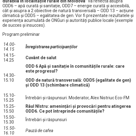
durabila în localitățile rurale din Moldova”
va reflecta asupra
ODD6 – apă curată și sanitație, ODD7 – energie curată și accesibilă,
cât și asupra a 2 obiective de natură transversală – ODD 13 – acțiune
climatică și ODD5 – egalitatea de gen. Vor fi prezentate rezultatele și
experiența acumulată de ONGuri și autorități publice locale (exemple
de succes și insucces).
Program preliminar
14.00-
Înregistrarea participanților
14.15
14.15-
Cuvânt de salut
14.25
ODD 6 Apă și sanitație în comunitățile rurale: care
este progresul?
14.30-
15.10
ODD de natură transversală: ODD5 (egalitate de gen)
și ODD 13 (schimbare climatică)
15.10-
Întrebări și răspunsuri. Moderator, Alex Nistriuc Eco-FM
15.25
15.25-
Râul NIstru: amenințări și provocări pentru atingerea
15.50
ODD6. Ce pot întreprinde comunitățile?
15.50-
Întrebări și răspunsuri
15.30
15.50-
Pauză de cafea
16.10