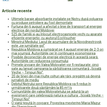
Articole recente
Ultimele baraje absorbante instalate pe Nistru după poluarea
cu produse petroliere au fost demontate
Furtuna din 6 august a afectat o linie de transport al energiei
electrice din nordul Moldovei
525 de familii și-au înlocuit electrocasnicele vechi cu aparate
eficiente energetic, cu ajutorul EcoVoucher
Ministrul Mediului: Lacul de acumulare de la Novodnestrovsk
este „pe jumătate gol”
Republica Moldova a cumpărat pe 4 august energie de 2-3 ori
mai scumpă. Autoritățile cer în continuare economisirea
Posibile deconectări de energie electrică în această seară.
Autoritățile cer reducerea consumului
Primele izvoare din Valea Molovateț vor fi restaurate: cinci
sate au lansat campania la sărbătoarea comunitară „Școală
Veche – Timpuri Noi”
20 de tineri din mai multe colțuri ale țării, pregătiți să devină
jurnaliști de mediu
Debitul Nistrului spre Republica Moldova va fi redus în
următoarele două săptămâni la 85 m³/s
Comunitățile din valea Molovatețului se adună la un
eveniment care celebrează natura și cultura: „Școală Veche –
Timpuri Noi”
O viață țesută în covoare. Povestea meșteriței Maria Mazur
din Ghermănești