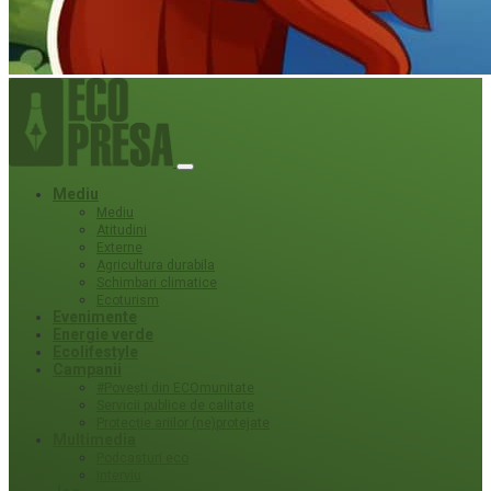
Mediu
Mediu
Atitudini
Externe
Agricultura durabila
Schimbari climatice
Ecoturism
Evenimente
Energie verde
Ecolifestyle
Campanii
#Povești din ECOmunitate
Servicii publice de calitate
Protecție ariilor (ne)protejate
Multimedia
Podcasturi eco
Interviu