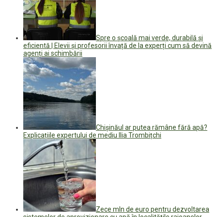
Spre o școală mai verde, durabilă și
eficientă | Elevii și profesorii învață de la experți cum să devină
agenți ai schimbării
Chișinăul ar putea rămâne fără apă?
Explicațiile expertului de mediu Ilia Trombițchi
Zece mln de euro pentru dezvoltarea
sistemelor de aprovizionare cu apă în localitățile raioanelor