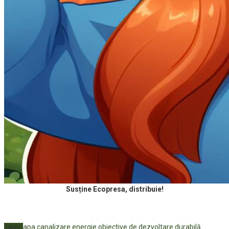
Susține Ecopresa, distribuie!
Tags:
apa
canalizare
energie
obiective de dezvoltare durabilă