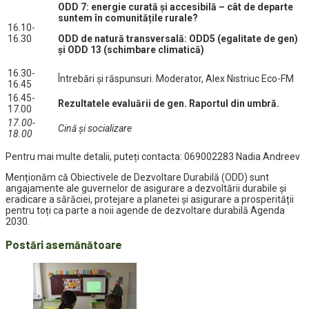
ODD 7: energie curată și accesibilă – cât de departe
suntem în comunitățile rurale?
16.10-
16.30
ODD de natură transversală: ODD5 (egalitate de gen)
și ODD 13 (schimbare climatică)
16.30-
Întrebări și răspunsuri. Moderator, Alex Nistriuc Eco-FM
16.45
16.45-
Rezultatele evaluării de gen. Raportul din umbră.
17.00
17.00-
Cină și socializare
18.00
Pentru mai multe detalii, puteți contacta: 069002283 Nadia Andreev
Menționăm că Obiectivele de Dezvoltare Durabilă (ODD) sunt
angajamente ale guvernelor de asigurare a dezvoltării durabile și
eradicare a sărăciei, protejare a planetei și asigurare a prosperității
pentru toți ca parte a noii agende de dezvoltare durabilă Agenda
2030.
Postări asemănătoare