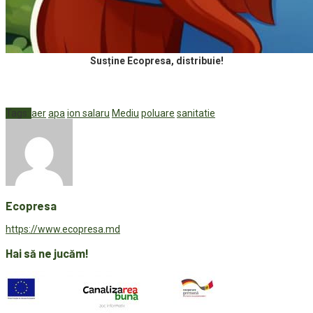
Susține Ecopresa, distribuie!
Tags:
aer
apa
ion salaru
Mediu
poluare
sanitatie
Ecopresa
https://www.ecopresa.md
Hai să ne jucăm!