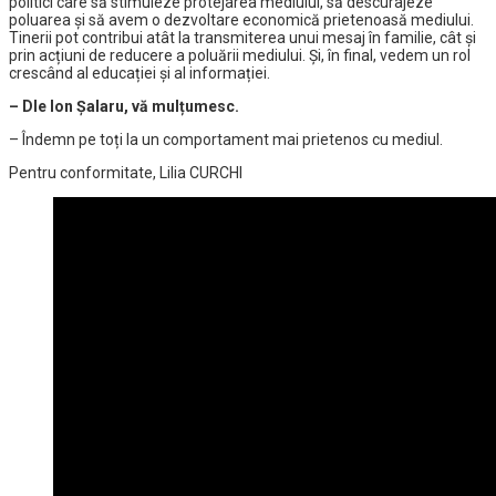
politici care să stimuleze protejarea mediului, să descurajeze
poluarea și să avem o dezvoltare economică prietenoasă mediului.
Tinerii pot contribui atât la transmiterea unui mesaj în familie, cât și
prin acțiuni de reducere a poluării mediului. Și, în final, vedem un rol
crescând al educației și al informației.
– Dle Ion Șalaru, vă mulțumesc.
– Îndemn pe toți la un comportament mai prietenos cu mediul.
Pentru conformitate, Lilia CURCHI