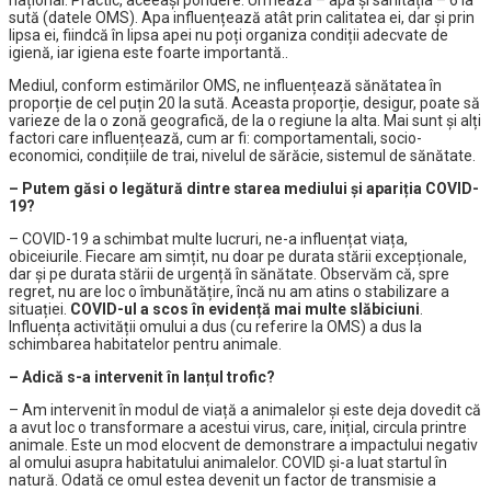
național. Practic, aceeași pondere. Urmează – apa și sanitația – 6 la
sută (datele OMS). Apa influențează atât prin calitatea ei, dar și prin
lipsa ei, fiindcă în lipsa apei nu poți organiza condiții adecvate de
igienă, iar igiena este foarte importantă..
Mediul, conform estimărilor OMS, ne influențează sănătatea în
proporție de cel puțin 20 la sută. Aceasta proporție, desigur, poate să
varieze de la o zonă geografică, de la o regiune la alta. Mai sunt și alți
factori care influențează, cum ar fi: comportamentali, socio-
economici, condițiile de trai, nivelul de sărăcie, sistemul de sănătate.
– Putem găsi o legătură dintre starea mediului și apariția COVID-
19?
– COVID-19 a schimbat multe lucruri, ne-a influențat viața,
obiceiurile. Fiecare am simțit, nu doar pe durata stării excepționale,
dar și pe durata stării de urgență în sănătate. Observăm că, spre
regret, nu are loc o îmbunătățire, încă nu am atins o stabilizare a
situației.
COVID-ul a scos în evidență mai multe slăbiciuni
.
Influența activității omului a dus (cu referire la OMS) a dus la
schimbarea habitatelor pentru animale.
– Adică s-a intervenit în lanțul trofic?
– Am intervenit în modul de viață a animalelor și este deja dovedit că
a avut loc o transformare a acestui virus, care, inițial, circula printre
animale. Este un mod elocvent de demonstrare a impactului negativ
al omului asupra habitatului animalelor. COVID și-a luat startul în
natură. Odată ce omul estea devenit un factor de transmisie a