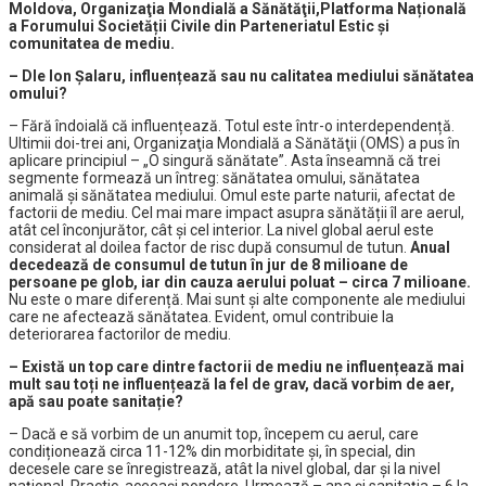
Moldova, Organizaţia Mondială a Sănătăţii,Platforma Națională
a Forumului Societății Civile din Parteneriatul Estic și
comunitatea de mediu.
– Dle Ion Șalaru, influențează sau nu calitatea mediului sănătatea
omului?
– Fără îndoială că influențează. Totul este într-o interdependență.
Ultimii doi-trei ani, Organizaţia Mondială a Sănătăţii (OMS) a pus în
aplicare principiul – „O singură sănătate”. Asta înseamnă că trei
segmente formează un întreg: sănătatea omului, sănătatea
animală și sănătatea mediului. Omul este parte naturii, afectat de
factorii de mediu. Cel mai mare impact asupra sănătății îl are aerul,
atât cel înconjurător, cât și cel interior. La nivel global aerul este
considerat al doilea factor de risc după consumul de tutun.
Anual
decedează de consumul de tutun în jur de 8 milioane de
persoane pe glob, iar din cauza aerului poluat – circa 7 milioane.
Nu este o mare diferență. Mai sunt și alte componente ale mediului
care ne afectează sănătatea. Evident, omul contribuie la
deteriorarea factorilor de mediu.
– Există un top care dintre factorii de mediu ne influențează mai
mult sau toți ne influențează la fel de grav, dacă vorbim de aer,
apă sau poate sanitație?
– Dacă e să vorbim de un anumit top, începem cu aerul, care
condiționează circa 11-12% din morbiditate și, în special, din
decesele care se înregistrează, atât la nivel global, dar și la nivel