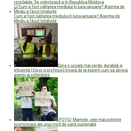
reciclabile. Se colectează și în Republica Moldova
Cum a fost calitatea mediului în luna ianuarie? Agenția de
Mediu a făcut totalurile
Spre o școală mai verde, durabilă și
eficientă | Elevii și profesorii învață de la experți cum să devină
agenți ai schimbării
/FOTO/ Mamele, cele mai potrivite
promotoare ale unui mod de viață sustenabil