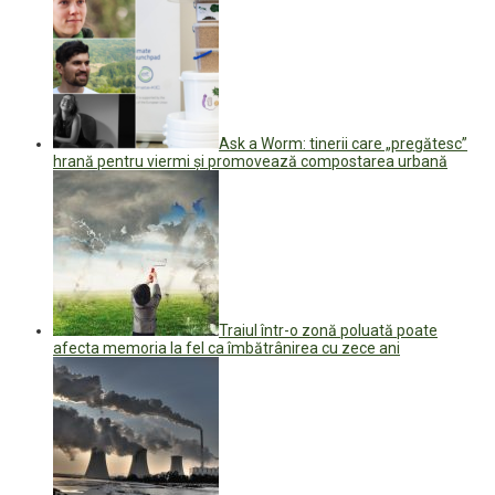
Ask a Worm: tinerii care „pregătesc”
hrană pentru viermi și promovează compostarea urbană
Traiul într-o zonă poluată poate
afecta memoria la fel ca îmbătrânirea cu zece ani