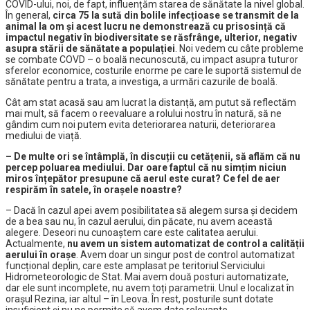
COVID-ului, noi, de fapt, influențăm starea de sănătate la nivel global.
În general,
circa 75 la sută din bolile infecțioase se transmit de la
animal la om și acest lucru ne demonstrează cu prisosință că
impactul negativ în biodiversitate se răsfrânge, ulterior, negativ
asupra stării de sănătate a populației
. Noi vedem cu câte probleme
se combate COVD – o boală necunoscută, cu impact asupra tuturor
sferelor economice, costurile enorme pe care le suportă sistemul de
sănătate pentru a trata, a investiga, a urmări cazurile de boală.
Cât am stat acasă sau am lucrat la distanță, am putut să reflectăm
mai mult, să facem o reevaluare a rolului nostru în natură, să ne
gândim cum noi putem evita deteriorarea naturii, deteriorarea
mediului de viață.
– De multe ori se întâmplă, în discuții cu cetățenii, să aflăm că nu
percep poluarea mediului. Dar oare faptul că nu simțim niciun
miros înțepător presupune că aerul este curat? Ce fel de aer
respirăm în satele, în orașele noastre?
– Dacă în cazul apei avem posibilitatea să alegem sursa și decidem
de a bea sau nu, în cazul aerului, din păcate, nu avem această
alegere. Deseori nu cunoaștem care este calitatea aerului.
Actualmente,
nu avem un sistem automatizat de control a calității
aerului în orașe
. Avem doar un singur post de control automatizat
funcțional deplin, care este amplasat pe teritoriul Serviciului
Hidrometeorologic de Stat. Mai avem două posturi automatizate,
dar ele sunt incomplete, nu avem toți parametrii. Unul e localizat în
orașul Rezina, iar altul – în Leova. În rest, posturile sunt dotate