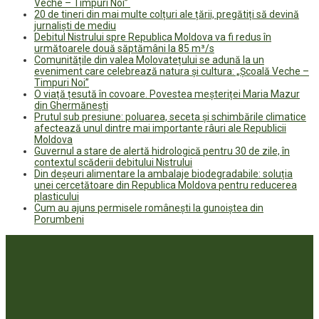
Veche – Timpuri Noi”
20 de tineri din mai multe colțuri ale țării, pregătiți să devină
jurnaliști de mediu
Debitul Nistrului spre Republica Moldova va fi redus în
următoarele două săptămâni la 85 m³/s
Comunitățile din valea Molovatețului se adună la un
eveniment care celebrează natura și cultura: „Școală Veche –
Timpuri Noi”
O viață țesută în covoare. Povestea meșteriței Maria Mazur
din Ghermănești
Prutul sub presiune: poluarea, seceta și schimbările climatice
afectează unul dintre mai importante râuri ale Republicii
Moldova
Guvernul a stare de alertă hidrologică pentru 30 de zile, în
contextul scăderii debitului Nistrului
Din deșeuri alimentare la ambalaje biodegradabile: soluția
unei cercetătoare din Republica Moldova pentru reducerea
plasticului
Cum au ajuns permisele românești la gunoiștea din
Porumbeni