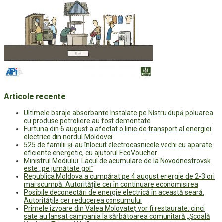
Articole recente
Ultimele baraje absorbante instalate pe Nistru după poluarea
cu produse petroliere au fost demontate
Furtuna din 6 august a afectat o linie de transport al energiei
electrice din nordul Moldovei
525 de familii și-au înlocuit electrocasnicele vechi cu aparate
eficiente energetic, cu ajutorul EcoVoucher
Ministrul Mediului: Lacul de acumulare de la Novodnestrovsk
este „pe jumătate gol”
Republica Moldova a cumpărat pe 4 august energie de 2-3 ori
mai scumpă. Autoritățile cer în continuare economisirea
Posibile deconectări de energie electrică în această seară.
Autoritățile cer reducerea consumului
Primele izvoare din Valea Molovateț vor fi restaurate: cinci
sate au lansat campania la sărbătoarea comunitară „Școală