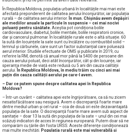
insuficient și nu ne permite să avem date relevante.
În Republica Moldova, populația urbană în localitățile mai mari este
afectată preponderent de calitatea aerului înconjurător, iar populația
rurală – de calitatea aerului interior.
În mun. Chișinău avem depășiri
ale mediilor anuale la particule în suspensie – cei mai nocivi
poluanți pentru sănătate.
Aceștia pot condiționa bolile
cardiovasculare, diabetul, bolile mentale, bolile respiratorii cronice,
dar și cancerul pulmonar. În localitățile rurale este o altă situație. 60
la sută din locuințele la sate sunt cu încălzire cu combustibil solid –
lemnul și cărbunele, care sunt un factor substanțial care poluează
aerul interior. Studiile efectuate de OMS și publicate în 2019, cu
referire la RM, denotă că anual mor până la 5400 de persoane din
cauza aerului poluat, deci atât înconjurător, cât și din locuințe, iar
speranța medie de viață este redusă cu 5 ani din cauza calității
aerului.
În Republica Moldova, în mediu trăim cu cinci ani mai
puțin din cauza calității aerului pe care-l avem.
– Dar ce putem spune despre calitatea apei în Republica
Moldova?
– Într-un cuvânt – calitatea apei este îngrijorătoare, ca să nu zicem
nesatisfăcătoare sau nesigură. Avem o discrepanță foarte mare
dintre mediul urban și cel rural – cca de două ori este dezavantajată
populația de la sate. O discrepanță foarte mare avem sub aspect de
sanitație – doar 13 la sută din populația de la sate – unul din cei mai
scăzuți indicatori de acces în regiunea europeană. Putem doar să ne
comparăm cu țările din fosta URSS. Aceste diferențe condiționează
mai multe inechități.
Populația rurală este mai vulnerabilă și