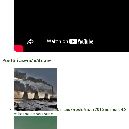
Postări asemănătoare
Din cauza poluării, în 2015 au murit 4,2
milioane de persoane