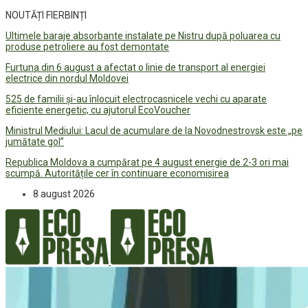
NOUTĂȚI FIERBINȚI
Ultimele baraje absorbante instalate pe Nistru după poluarea cu
produse petroliere au fost demontate
Furtuna din 6 august a afectat o linie de transport al energiei
electrice din nordul Moldovei
525 de familii și-au înlocuit electrocasnicele vechi cu aparate
eficiente energetic, cu ajutorul EcoVoucher
Ministrul Mediului: Lacul de acumulare de la Novodnestrovsk este „pe
jumătate gol”
Republica Moldova a cumpărat pe 4 august energie de 2-3 ori mai
scumpă. Autoritățile cer în continuare economisirea
8 august 2026