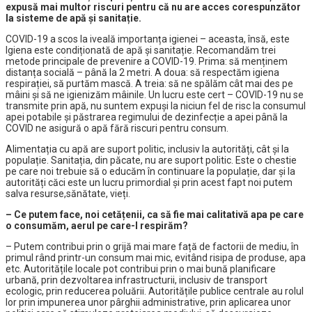
expusă mai multor riscuri pentru că nu are acces corespunzător
la sisteme de apă și sanitație.
COVID-19 a scos la iveală importanța igienei – aceasta, însă, este
Igiena este condiționată de apă și sanitație. Recomandăm trei
metode principale de prevenire a COVID-19. Prima: să menținem
distanța socială – până la 2 metri. A doua: să respectăm igiena
respirației, să purtăm mască. A treia: să ne spălăm cât mai des pe
mâini și să ne igienizăm mâinile. Un lucru este cert – COVID-19 nu se
transmite prin apă, nu suntem expuși la niciun fel de risc la consumul
apei potabile și păstrarea regimului de dezinfecție a apei până la
COVID ne asigură o apă fără riscuri pentru consum.
Alimentația cu apă are suport politic, inclusiv la autorități, cât și la
populație. Sanitația, din păcate, nu are suport politic. Este o chestie
pe care noi trebuie să o educăm în continuare la populație, dar și la
autorități căci este un lucru primordial și prin acest fapt noi putem
salva resurse,sănătate, vieți.
– Ce putem face, noi cetățenii, ca să fie mai calitativă apa pe care
o consumăm, aerul pe care-l respirăm?
– Putem contribui prin o grijă mai mare față de factorii de mediu, în
primul rând printr-un consum mai mic, evitând risipa de produse, apa
etc. Autoritățile locale pot contribui prin o mai bună planificare
urbană, prin dezvoltarea infrastructurii, inclusiv de transport
ecologic, prin reducerea poluării. Autoritățile publice centrale au rolul
lor prin impunerea unor pârghii administrative, prin aplicarea unor