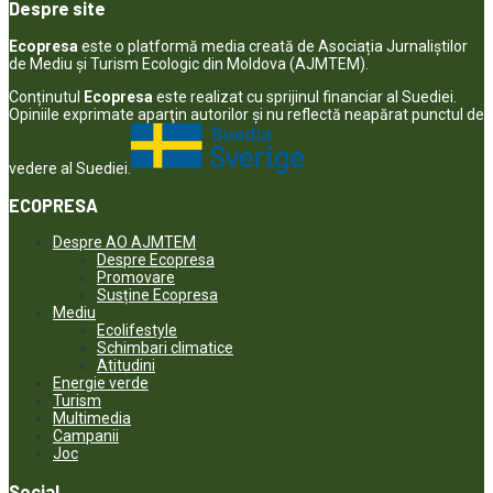
Despre site
Ecopresa
este o platformă media creată de Asociația Jurnaliștilor
de Mediu și Turism Ecologic din Moldova (AJMTEM).
Conținutul
Ecopresa
este realizat cu sprijinul financiar al Suediei.
Opiniile exprimate aparţin autorilor şi nu reflectă neapărat punctul de
vedere al Suediei.
ECOPRESA
Despre AO AJMTEM
Despre Ecopresa
Promovare
Susține Ecopresa
Mediu
Ecolifestyle
Schimbari climatice
Atitudini
Energie verde
Turism
Multimedia
Campanii
Joc
Social