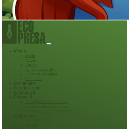
Mediu
Mediu
Atitudini
Externe
Agricultura durabila
Schimbari climatice
Ecoturism
Evenimente
Energie verde
Ecolifestyle
Campanii
#Povești din ECOmunitate
Servicii publice de calitate
Protecție ariilor (ne)protejate
Multimedia
Podcasturi eco
Interviu