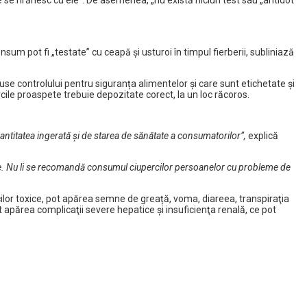
e se hrănesc cu ele”. De asemenea, „nu există niciun test sau „antidot”
sum pot fi „testate” cu ceapă şi usturoi în timpul fierberii, subliniază
use controlului pentru siguranța alimentelor și care sunt etichetate și
cile proaspete trebuie depozitate corect, la un loc răcoros.
cantitatea ingerată şi de starea de sănătate a consumatorilor”,
explică
ne. Nu li se recomandă consumul ciupercilor persoanelor cu probleme de
cilor toxice, pot apărea semne de greață, voma, diareea, transpiraţia
 apărea complicaţii severe hepatice şi insuficienţa renală, ce pot