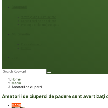
Campanii
#Povești din ECOmunitate
Servicii publice de calitate
Protecție ariilor (ne)protejate
Multimedia
Podcasturi eco
Interviu
Joc
Home
Mediu
Amatorii de ciuperci…
Amatorii de ciuperci de pădure sunt avertizaţi 
Mediu