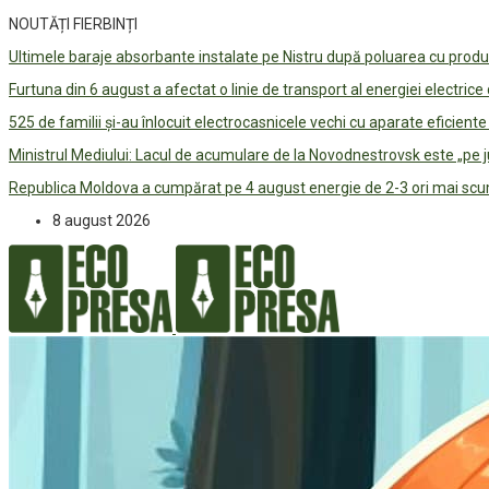
NOUTĂȚI FIERBINȚI
Ultimele baraje absorbante instalate pe Nistru după poluarea cu prod
Furtuna din 6 august a afectat o linie de transport al energiei electrice
525 de familii și-au înlocuit electrocasnicele vechi cu aparate eficient
Ministrul Mediului: Lacul de acumulare de la Novodnestrovsk este „pe 
Republica Moldova a cumpărat pe 4 august energie de 2-3 ori mai scum
8 august 2026