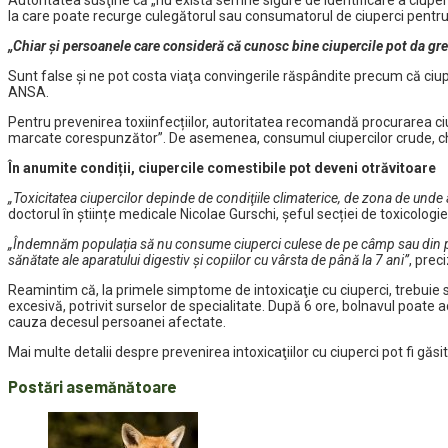
Autoritatea susţine că „nu există semne sigure de identificare a ciuper
la care poate recurge culegătorul sau consumatorul de ciuperci pentru 
„Chiar și persoanele care consideră că cunosc bine ciupercile pot da gre
Sunt false şi ne pot costa viaţa convingerile răspândite precum că ciuper
ANSA.
Pentru prevenirea toxiinfecțiilor, autoritatea recomandă procurarea ciu
marcate corespunzător”. De asemenea, consumul ciupercilor crude, chiar 
În anumite condiții, ciupercile comestibile pot deveni otrăvitoare
„Toxicitatea ciupercilor depinde de condiţiile climaterice, de zona de unde 
doctorul în științe medicale Nicolae Gurschi, șeful secției de toxicologie
„Îndemnăm populația să nu consume ciuperci culese de pe câmp sau din păd
sănătate ale aparatului digestiv şi copiilor cu vârsta de până la 7 ani”
, prec
Reamintim că, la primele simptome de intoxicaţie cu ciuperci, trebuie s
excesivă, potrivit surselor de specialitate. După 6 ore, bolnavul poate
cauza decesul persoanei afectate.
Mai multe detalii despre prevenirea intoxicaţiilor cu ciuperci pot fi gă
Postări asemănătoare