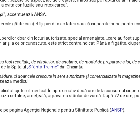
cilor, bazate pe aspect, loc de creștere, miros sau pe faptul că animalel
a evita confuziile sau intoxicarea”.
ș!”
, accentuează ANSA.
cile gătite cu oţet își pierd toxicitatea sau că ciupercile bune pentru con
percilor doar din locuri autorizate, special amenajate, „care au fost sup
și a celor cunoscute, este strict contraindicat. Până a fi gătite, ciuper
au fost recoltate, de vârsta lor, de anotimp, de modul de preparare a lor, de 
 de la Spitalul
„Sfânta Treime”
din Chişinău.
ure, ci doar cele crescute în sere autorizate şi comercializate în magazi
izează medicul.
olicitat ajutorul medical. În aproximativ două ore de la consumul ciuper
 acuza cefalee, ameţeală, agravarea stărilor de vomă. După 72 de ore, pot
site pe pagina Agenţiei Naţionale pentru Sănătate Publică (
ANSP
).