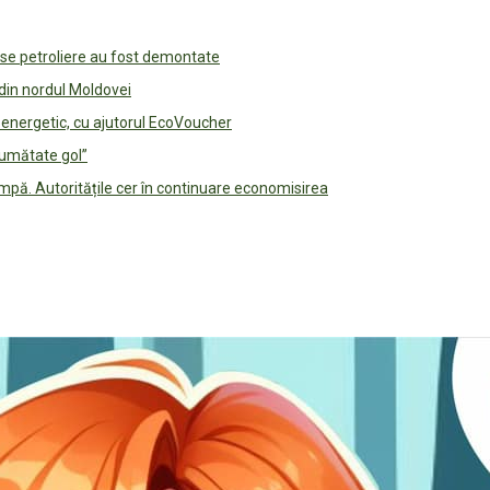
use petroliere au fost demontate
 din nordul Moldovei
e energetic, cu ajutorul EcoVoucher
jumătate gol”
pă. Autoritățile cer în continuare economisirea