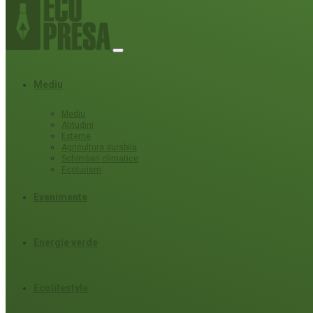
Mediu
Mediu
Atitudini
Externe
Agricultura durabila
Schimbari climatice
Ecoturism
Evenimente
Energie verde
Ecolifestyle