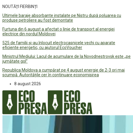
NOUTĂȚI FIERBINȚI
Ultimele baraje absorbante instalate pe Nistru după poluarea cu
produse petroliere au fost demontate
Furtuna din 6 august a afectat o linie de transport al energiei
electrice din nordul Moldovei
525 de familii și-au înlocuit electrocasnicele vechi cu aparate
eficiente energetic, cu ajutorul EcoVoucher
Ministrul Mediului: Lacul de acumulare de la Novodnestrovsk este „pe
jumătate gol”
Republica Moldova a cumpărat pe 4 august energie de 2-3 ori mai
scumpă. Autoritățile cer în continuare economisirea
8 august 2026