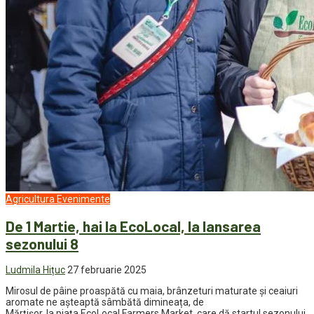
Agricultura
Evenimente
De 1 Martie, hai la EcoLocal, la lansarea
sezonului 8
Ludmila Hițuc
27 februarie 2025
Mirosul de pâine proaspătă cu maia, brânzeturi maturate și ceaiuri
aromate ne așteaptă sâmbătă dimineața, de
Mărțișor, la piața EcoLocal Farmers Market, care dă startul sezonului