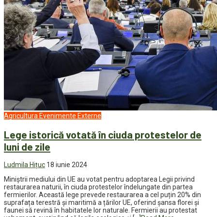
Agricultura
Evenimente
Externe
Lege istorică votată în ciuda protestelor de
luni de zile
Ludmila Hițuc
18 iunie 2024
Miniștrii mediului din UE au votat pentru adoptarea Legii privind
restaurarea naturii, în ciuda protestelor îndelungate din partea
fermierilor. Această lege prevede restaurarea a cel puțin 20% din
suprafața terestră și maritimă a țărilor UE, oferind șansa florei și
faunei să revină în habitatele lor naturale. Fermierii au protestat