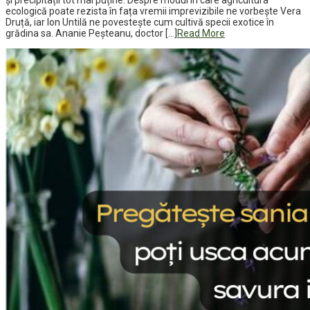
ecologică poate rezista în fața vremii imprevizibile ne vorbește Vera
Druță, iar Ion Untilă ne povestește cum cultivă specii exotice în
grădina sa. Ananie Peșteanu, doctor […]
Read More