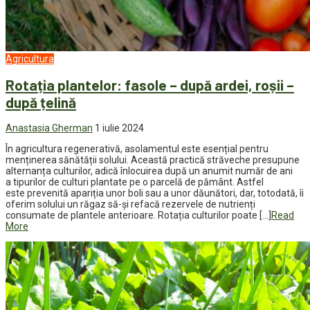
Agricultura
Rotația plantelor: fasole – după ardei, roșii –
după țelină
Anastasia Gherman
1 iulie 2024
În agricultura regenerativă, asolamentul este esențial pentru
menținerea sănătății solului. Această practică străveche presupune
alternanța culturilor, adică înlocuirea după un anumit număr de ani
a tipurilor de culturi plantate pe o parcelă de pământ. Astfel
este prevenită apariția unor boli sau a unor dăunători, dar, totodată, îi
oferim solului un răgaz să-și refacă rezervele de nutrienți
consumate de plantele anterioare. Rotația culturilor poate […]
Read
More