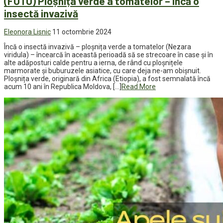
(FOTO) Ploșnița verde a tomatelor – încă o
insectă invazivă
Eleonora Lisnic
11 octombrie 2024
Încă o insectă invazivă – ploșnița verde a tomatelor (Nezara
viridula) – încearcă în această perioadă să se strecoare în case și în
alte adăposturi calde pentru a ierna, de rând cu ploșnițele
marmorate și buburuzele asiatice, cu care deja ne-am obișnuit.
Ploșnița verde, originară din Africa (Etiopia), a fost semnalată încă
acum 10 ani în Republica Moldova, […]
Read More