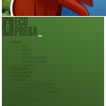
Mediu
Mediu
Atitudini
Externe
Agricultura durabila
Schimbari climatice
Ecoturism
Evenimente
Energie verde
Ecolifestyle
Campanii
#Povești din ECOmunitate
Servicii publice de calitate
Protecție ariilor (ne)protejate
Multimedia
Podcasturi eco
Interviu