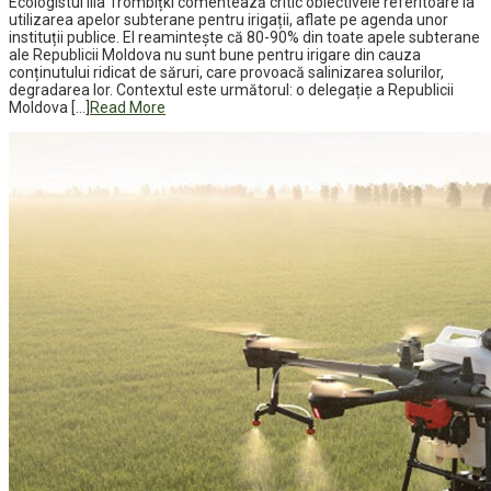
Ecologistul Ilia Trombițki comentează critic obiectivele referitoare la
utilizarea apelor subterane pentru irigații, aflate pe agenda unor
instituții publice. El reamintește că 80-90% din toate apele subterane
ale Republicii Moldova nu sunt bune pentru irigare din cauza
conținutului ridicat de săruri, care provoacă salinizarea solurilor,
degradarea lor. Contextul este următorul: o delegație a Republicii
Moldova […]
Read More