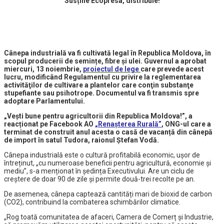
Susține Ecopresa, distribuie!
Cânepa industrială va fi cultivată legal în Republica Moldova, în
scopul producerii de semințe, fibre și ulei. Guvernul a aprobat
miercuri, 13 noiembrie,
proiectul de lege
care prevede acest
lucru, modificând Regulamentul cu privire la reglementarea
activităţilor de cultivare a plantelor care conţin substanţe
stupefiante sau psihotrope. Documentul va fi transmis spre
adoptare Parlamentului.
„Vești bune pentru agricultorii din Republica Moldova!”, a
reacționat pe Facebook AO
„Renașterea Rurală”
, ONG-ul care a
terminat de construit anul acesta o casă de vacanță din cânepă
de import în satul Tudora, raionul Ștefan Vodă.
Cânepa industrială este o cultură profitabilă economic, ușor de
întreținut, „cu numeroase beneficii pentru agricultură, economie și
mediu”, s-a menționat în ședința Executivului. Are un ciclu de
creștere de doar 90 de zile și permite două-trei recolte pe an.
De asemenea, cânepa captează cantități mari de bioxid de carbon
(CO2), contribuind la combaterea schimbărilor climatice.
„Rog toată comunitatea de afaceri, Camera de Comerț și Industrie,