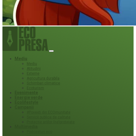
Mediu
Mediu
Atitudini
Externe
Agricultura durabila
Schimbari climatice
Ecoturism
Evenimente
Energie verde
Ecolifestyle
Campanii
#Povești din ECOmunitate
Servicii publice de calitate
Protecție ariilor (ne)protejate
Multimedia
Podcasturi eco