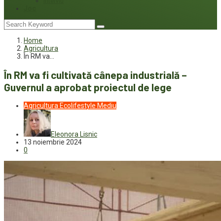
Interviu
Joc
Home
Agricultura
În RM va…
În RM va fi cultivată cânepa industrială –
Guvernul a aprobat proiectul de lege
Agricultura
Ecolifestyle
Mediu
Eleonora Lisnic
13 noiembrie 2024
0