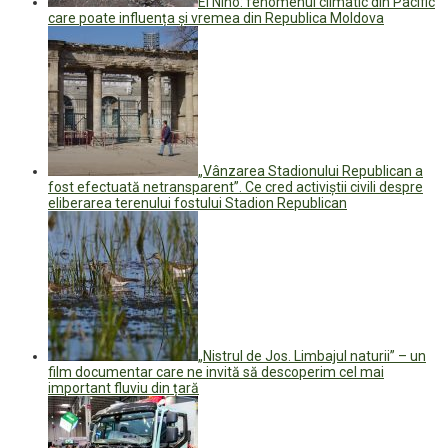
El Niño: fenomenul climatic din Pacific
care poate influența și vremea din Republica Moldova
„Vânzarea Stadionului Republican a
fost efectuată netransparent”. Ce cred activiștii civili despre
eliberarea terenului fostului Stadion Republican
„Nistrul de Jos. Limbajul naturii” – un
film documentar care ne invită să descoperim cel mai
important fluviu din țară