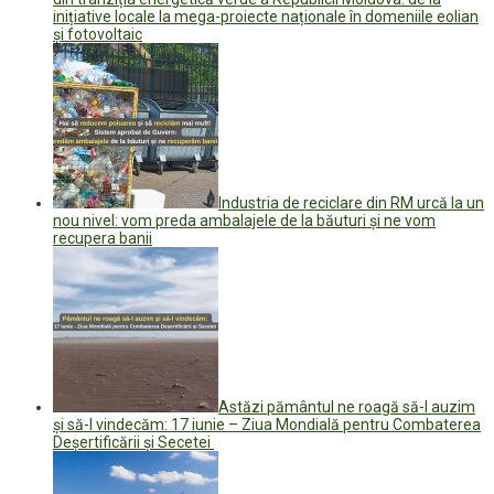
inițiative locale la mega-proiecte naționale în domeniile eolian
și fotovoltaic
Industria de reciclare din RM urcă la un
nou nivel: vom preda ambalajele de la băuturi și ne vom
recupera banii
Astăzi pământul ne roagă să-l auzim
și să-l vindecăm: 17 iunie – Ziua Mondială pentru Combaterea
Deșertificării și Secetei