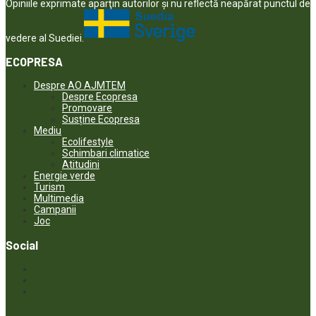
Opiniile exprimate aparţin autorilor şi nu reflectă neapărat punctul de
vedere al Suediei.
ECOPRESA
Despre AO AJMTEM
Despre Ecopresa
Promovare
Susține Ecopresa
Mediu
Ecolifestyle
Schimbari climatice
Atitudini
Energie verde
Turism
Multimedia
Campanii
Joc
Social