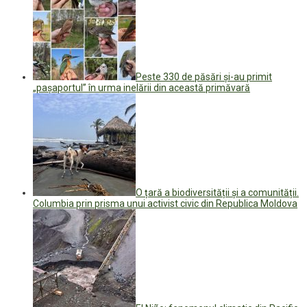
Peste 330 de păsări și-au primit
„pașaportul” în urma inelării din această primăvară
O țară a biodiversității și a comunității.
Columbia prin prisma unui activist civic din Republica Moldova