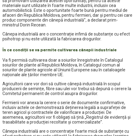
să promovăm utilizarea acestei oportunități, pentru că aceste
materiale sunt utilizate în foarte multe industrii, inclusiv cea
automobilistică. Este o oportunitate foarte bună pentru mediul de
afaceri din Republica Moldova, pentru fermieri, dar și pentru cei care
produc componente din cânepă industrială”, a declarat prim-
ministrul Dorin Recean.
Cânepa industrială are o concentrație infimă de substanțe cu efect
psihotrop și nu este utilizată la fabricarea drogurilor.
În ce condiții se va permite cultivarea cânepii industriale
Va fi permisă cultivarea doar a soiurilor înregistrate în Catalogul
soiurilor de plante al Republicii Moldova, în Catalogul comun al
soiurilor de plante agricole al Uniunii Europene sau în cataloagele
naționale ale țărilor membre UE.
Agricultorii care vor dori să cultive cânepă industrială în scopul
producerii de semințe, fibre sau ulei vor trebui să depună o cerere la
Comitetul permanent de control asupra drogurilor.
Fermierii vor anexa la cerere o serie de documente confirmative,
inclusiv actele ce demonstrează deținerea legală a suprafeței de
teren agricol și contractele de valorificare a producției. De
asemenea, agricultorii vor fi obligați să țină „Registrul de evidență și
trasabilitate a producției recoltate și comercializate”.
Cânepa industrială are o concentrație foarte mică de substanțe cu