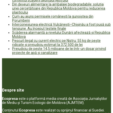
contextul scăderii debitului Nistrului
Din deșeuri alimentare la ambalaje biodegradabile: soluția
unei cercetătoare din Republica Moldova pentru reducerea
plasticului
Cum au ajuns permisele românești la gunoiștea din
Porumbeni
Interconexiunea electrică Vulcănești–Chișinău a fost pusă sub
tensiune. Au început testele finale
Scăderea alarmantă a nivelului Dunării afectează și Republica
Moldova
Pescuit ilegal cu curent electric pe Nistru: 55 kg de pește
ridicate și prejudiciu estimat la 372 500 de lei
Prejudiciu de peste 14,5 milioane de lei într-un dosar privind
proiecte de apă și canalizare
Despre site
Ecopresa
este o platformă media creată de Asociația Jurnaliștilor
de Mediu și Turism Ecologic din Moldova (AJMTEM).
Conținutul
Ecopresa
este realizat cu sprijinul financiar al Suediei.