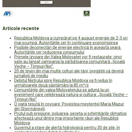
Articole recente
Republica Moldova a cumpărat pe 4 august energie de 2-3 ori
mai scumpă. Autoritățile cer în continuare economisirea
Posibile deconectări de energie electrică în această seară.
Autoritățile cer reducerea consumului
Primele izvoare din Valea Molovateț vor fi restaurate: cinci
sate au lansat campania la sărbătoarea comunitară „Școală
Veche – Timpuri Noi”
20 de tineri din mai multe colțuri ale țării, pregătiți să devină
jurnaliști de mediu
Debitul Nistrului spre Republica Moldova va fi redus în
următoarele două săptămâni la 85 m³/s
Comunitățile din valea Molovatețului se adună la un
eveniment care celebrează natura și cultura: „Școală Veche –
Timpuri Noi”
O viață țesută în covoare. Povestea meșteriței Maria Mazur
din Ghermănești
Prutul sub presiune: poluarea, seceta și schimbările climatice
afectează unul dintre mai importante râuri ale Republicii
Moldova
Guvernul a stare de alertă hidrologică pentru 30 de zile, în