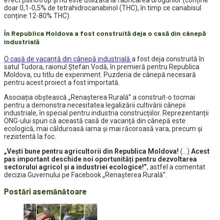
efect psihotrop și nu este utilizată la fabricarea drogurilor (conține
doar 0,1-0,5% de tetrahidrocanabinol (THC), în timp ce canabisul
conține 12-80% THC).
În Republica Moldova a fost construită deja o casă din cânepă
industrială
O casă de vacanță din cânepă industrială
a fost deja construită în
satul Tudora, raionul Ștefan Vodă, în premieră pentru Republica
Moldova, cu titlu de experiment. Puzderia de cânepă necesară
pentru acest proiect a fost importată.
Asociația obștească „Renașterea Rurală” a construit-o tocmai
pentru a demonstra necesitatea legalizării cultivării cânepii
industriale, în special pentru industria construcțiilor. Reprezentanții
ONG-ului spun că această casă de vacanță din cânepă este
ecologică, mai călduroasă iarna și mai răcoroasă vara, precum și
rezistentă la foc.
„Vești bune pentru agricultorii din Republica Moldova!
(…)
Acest
pas important deschide noi oportunități pentru dezvoltarea
sectorului agricol și a industriei ecologice!”
, astfel a comentat
decizia Guvernului pe Facebook „Renașterea Rurală”.
Postări asemănătoare