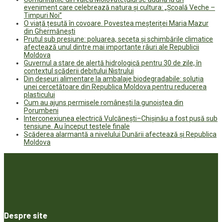
eveniment care celebrează natura și cultura: „Școală Veche –
Timpuri Noi”
O viață țesută în covoare. Povestea meșteriței Maria Mazur
din Ghermănești
Prutul sub presiune: poluarea, seceta și schimbările climatice
afectează unul dintre mai importante râuri ale Republicii
Moldova
Guvernul a stare de alertă hidrologică pentru 30 de zile, în
contextul scăderii debitului Nistrului
Din deșeuri alimentare la ambalaje biodegradabile: soluția
unei cercetătoare din Republica Moldova pentru reducerea
plasticului
Cum au ajuns permisele românești la gunoiștea din
Porumbeni
Interconexiunea electrică Vulcănești–Chișinău a fost pusă sub
tensiune. Au început testele finale
Scăderea alarmantă a nivelului Dunării afectează și Republica
Moldova
Despre site