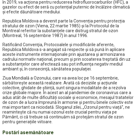
în 2019, va acționa pentru reducerea hidrofluorocarburilor (HFC), a
gazelor cu efect de seră cu potențial puternic de încălzire climatică
și efecte dăunătoare mediului.
Republica Moldova a devenit parte la Convenția pentru protecția
stratului de ozon (Viena, 22 martie 1985) și la Protocolul de la
Montreal referitor la substanțele care distrug stratul de ozon
(Montreal, 16 septembrie 1987) în anul 1996.
Ratificând Convenţia, Protocoalele şi modificările aferente,
Republica Moldova s-a angajat să respecte şi să pună în aplicare
aceste instrumente internaţionale prin ajustarea şi armonizarea
cadrului normativ naţional, precum şi prin scoaterea treptată din uz
a substanţelor care afectează sau pot influenţa negativ mediul
ambiant şi, în consecinţă, sănătatea populaţiei.
Ziua Mondială a Ozonului, care va avea loc pe 16 septembrie,
sărbătorește această realizare. Arată că deciziile și acțiunile
colective, ghidate de știință, sunt singura modalitate de a rezolva
crize globale majore. În acest an al pandemiei de coronavirus care a
adus atât de multe dificultăți sociale și economice, mesajul tratatelor
de ozon de a lucra împreună în armonie și pentru binele colectiv este
mai important ca niciodată. Sloganul zilei, „Ozonul pentru viață”, ne
reamintește că nu numai ozonul este crucial pentru viața pe
Pământ, ci că trebuie să continuăm să protejăm stratul de ozon
pentru generațiile viitoare.
Postări asemănătoare