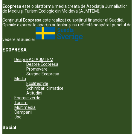
Ecopresa
este o platformă media creată de Asociația Jurnaliștilor
de Mediu și Turism Ecologic din Moldova (AJMTEM).
Conținutul
Ecopresa
este realizat cu sprijinul financiar al Suediei.
Opiniile exprimate aparţin autorilor şi nu reflectă neapărat punctul de
vedere al Suediei.
ECOPRESA
Despre AO AJMTEM
Despre Ecopresa
Promovare
Susține Ecopresa
Mediu
Ecolifestyle
Schimbari climatice
Atitudini
Energie verde
Turism
Multimedia
Campanii
Joc
Social