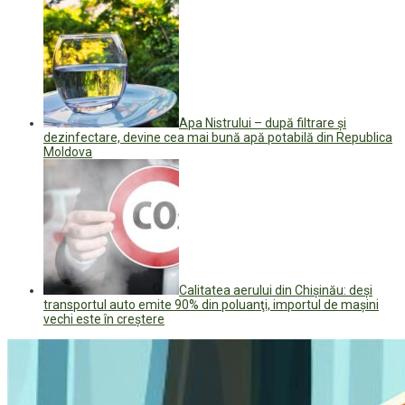
Apa Nistrului – după filtrare și
dezinfectare, devine cea mai bună apă potabilă din Republica
Moldova
Calitatea aerului din Chişinău: deşi
transportul auto emite 90% din poluanţi, importul de maşini
vechi este în creştere