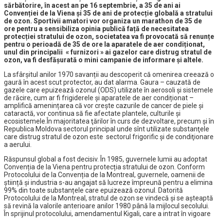
sărbătorire, în acest an pe 16 septembrie, a 35 de ani ai
Convenției de la Viena și 35 de ani de protecție globală a stratului
de ozon. Sportivii amatori vor organiza un marathon de 35 de
ore pentru a sensibiliza opinia publică față de necesitatea
protecției stratului de ozon, societatea va fi provocată să renunțe
pentru o perioadă de 35 de ore la aparatele de aer condiționat,
unul din principalii « furnizori » ai gazelor care distrug stratul de
ozon, va fi desfășurată o mini campanie de informare și altele.
La sfârșitul anilor 1970 savanții au descoperit că omenirea creează o
gaură în acest scut protector, au dat alarma. Gaura – cauzată de
gazele care epuizează ozonul (ODS) utilizate în aerosoli și sistemele
de răcire, cum ar fi frigiderele și aparatele de aer condiționat –
amplifică amenințarea că vor crește cazurile de cancer de piele și
cataractă, vor continua să fie afectate plantele, culturile și
ecosistemele.În majoritatea ţărilor în curs de dezvoltare, precum şi în
Republica Moldova sectorul principal unde sînt utilizate substanţele
care distrug stratul de ozon este sectorul frigorific şi de condiţionare
a aerului.
Răspunsul global a fost decisiv. În 1985, guvernele lumii au adoptat
Convenția de la Viena pentru protecția stratului de ozon. Conform
Protocolului de la Convenția de la Montreal, guvernele, oamenii de
știință și industria s-au angajat să lucreze împreună pentru a elimina
99% din toate substanțele care epuizează ozonul. Datorită
Protocolului de la Montreal, stratul de ozon se vindecă și se așteaptă
să revină la valorile anterioare anilor 1980 până la mijlocul secolului.
În sprijinul protocolului, amendamentul Kigali, care a intrat în vigoare