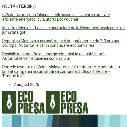
NOUTĂȚI FIERBINȚI
525 de familii și-au înlocuit electrocasnicele vechi cu aparate
eficiente energetic, cu ajutorul EcoVoucher
Ministrul Mediului: Lacul de acumulare de la Novodnestrovsk este „pe
jumătate gol”
Republica Moldova a cumpărat pe 4 august energie de 2-3 ori mai
scumpă. Autoritățile cer în continuare economisirea
Posibile deconectări de energie electrică în această seară.
Autoritățile cer reducerea consumului
Primele izvoare din Valea Molovateț vor fi restaurate: cinci sate au
lansat campania la sărbătoarea comunitară „Școală Veche –
Timpuri Noi”
7 august 2026