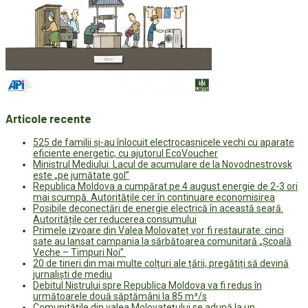
Articole recente
525 de familii și-au înlocuit electrocasnicele vechi cu aparate
eficiente energetic, cu ajutorul EcoVoucher
Ministrul Mediului: Lacul de acumulare de la Novodnestrovsk
este „pe jumătate gol”
Republica Moldova a cumpărat pe 4 august energie de 2-3 ori
mai scumpă. Autoritățile cer în continuare economisirea
Posibile deconectări de energie electrică în această seară.
Autoritățile cer reducerea consumului
Primele izvoare din Valea Molovateț vor fi restaurate: cinci
sate au lansat campania la sărbătoarea comunitară „Școală
Veche – Timpuri Noi”
20 de tineri din mai multe colțuri ale țării, pregătiți să devină
jurnaliști de mediu
Debitul Nistrului spre Republica Moldova va fi redus în
următoarele două săptămâni la 85 m³/s
Comunitățile din valea Molovatețului se adună la un