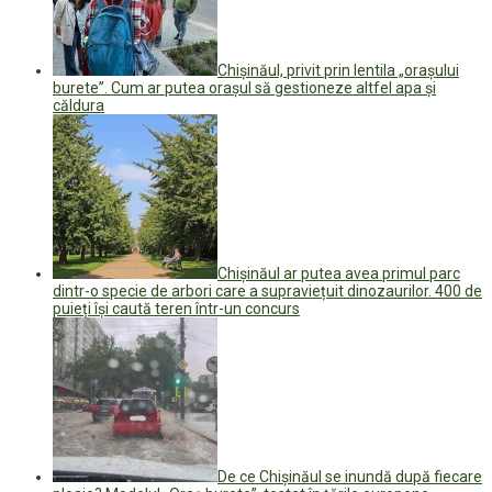
Chișinăul, privit prin lentila „orașului
burete”. Cum ar putea orașul să gestioneze altfel apa și
căldura
Chișinăul ar putea avea primul parc
dintr-o specie de arbori care a supraviețuit dinozaurilor. 400 de
puieți își caută teren într-un concurs
De ce Chișinăul se inundă după fiecare