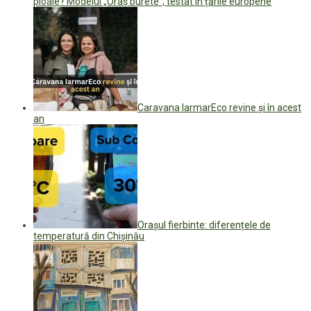
ploaie? Modelul „Oraș burete”, testat în țările europene
Caravana IarmarEco revine și în acest
an
Orașul fierbinte: diferențele de
temperatură din Chișinău