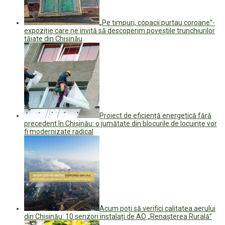
„Pe timpuri, copacii purtau coroane”-
expoziție care ne invită să descoperim poveștile trunchiurilor
tăiate din Chișinău
Proiect de eficiență energetică fără
precedent în Chișinău: o jumătate din blocurile de locuințe vor
fi modernizate radical
Acum poți să verifici calitatea aerului
din Chișinău: 10 senzori instalați de AO „Renașterea Rurală”