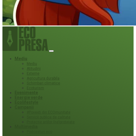
Mediu
Mediu
Atitudini
Externe
Agricultura durabila
Schimbari climatice
Ecoturism
Evenimente
Energie verde
Ecolifestyle
Campanii
#Povești din ECOmunitate
Servicii publice de calitate
Protecție ariilor (ne)protejate
Multimedia
Podcasturi eco