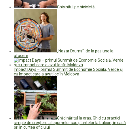
Chișinăul pe bicicletă
„Nazar Drums”: de la pasiune la
afacere
Impact Days – primul Summit de Economie Socială, Verde și
cu Impact care a avut loc în Moldova
Grădinăritul la oraș. Ghid cu practici
simple de creștere a legumelor sau plantelor la balcon, în casă
ori în curtea oficiului