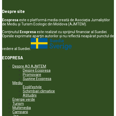
Despre site
Ecopresa
este o platformă media creată de Asociația Jurnaliștilor
de Mediu și Turism Ecologic din Moldova (AJMTEM).
Conținutul
Ecopresa
este realizat cu sprijinul financiar al Suediei.
Opiniile exprimate aparţin autorilor şi nu reflectă neapărat punctul de
vedere al Suediei.
ECOPRESA
Despre AO AJMTEM
Despre Ecopresa
Promovare
Susține Ecopresa
Mediu
Ecolifestyle
Schimbari climatice
Atitudini
Energie verde
Turism
Multimedia
Campanii
Joc