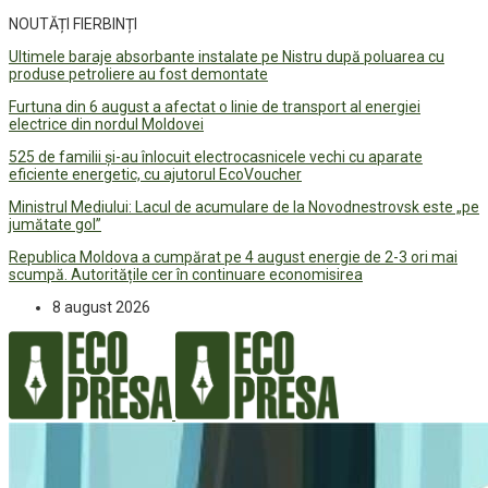
NOUTĂȚI FIERBINȚI
Ultimele baraje absorbante instalate pe Nistru după poluarea cu
produse petroliere au fost demontate
Furtuna din 6 august a afectat o linie de transport al energiei
electrice din nordul Moldovei
525 de familii și-au înlocuit electrocasnicele vechi cu aparate
eficiente energetic, cu ajutorul EcoVoucher
Ministrul Mediului: Lacul de acumulare de la Novodnestrovsk este „pe
jumătate gol”
Republica Moldova a cumpărat pe 4 august energie de 2-3 ori mai
scumpă. Autoritățile cer în continuare economisirea
8 august 2026