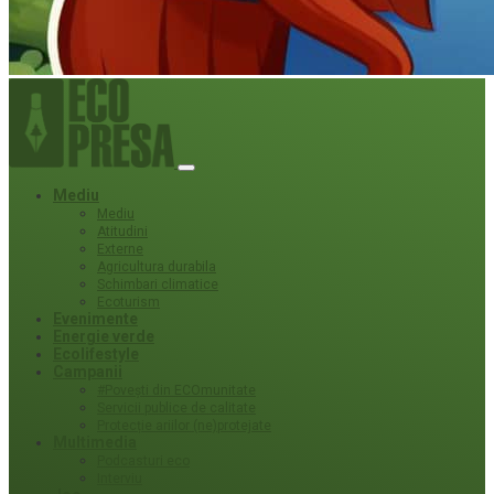
Mediu
Mediu
Atitudini
Externe
Agricultura durabila
Schimbari climatice
Ecoturism
Evenimente
Energie verde
Ecolifestyle
Campanii
#Povești din ECOmunitate
Servicii publice de calitate
Protecție ariilor (ne)protejate
Multimedia
Podcasturi eco
Interviu