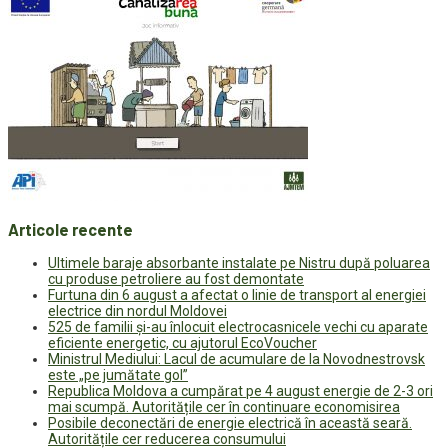
Articole recente
Ultimele baraje absorbante instalate pe Nistru după poluarea
cu produse petroliere au fost demontate
Furtuna din 6 august a afectat o linie de transport al energiei
electrice din nordul Moldovei
525 de familii și-au înlocuit electrocasnicele vechi cu aparate
eficiente energetic, cu ajutorul EcoVoucher
Ministrul Mediului: Lacul de acumulare de la Novodnestrovsk
este „pe jumătate gol”
Republica Moldova a cumpărat pe 4 august energie de 2-3 ori
mai scumpă. Autoritățile cer în continuare economisirea
Posibile deconectări de energie electrică în această seară.
Autoritățile cer reducerea consumului