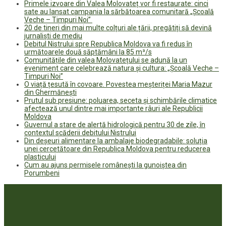
Primele izvoare din Valea Molovateț vor fi restaurate: cinci
sate au lansat campania la sărbătoarea comunitară „Școală
Veche – Timpuri Noi”
20 de tineri din mai multe colțuri ale țării, pregătiți să devină
jurnaliști de mediu
Debitul Nistrului spre Republica Moldova va fi redus în
următoarele două săptămâni la 85 m³/s
Comunitățile din valea Molovatețului se adună la un
eveniment care celebrează natura și cultura: „Școală Veche –
Timpuri Noi”
O viață țesută în covoare. Povestea meșteriței Maria Mazur
din Ghermănești
Prutul sub presiune: poluarea, seceta și schimbările climatice
afectează unul dintre mai importante râuri ale Republicii
Moldova
Guvernul a stare de alertă hidrologică pentru 30 de zile, în
contextul scăderii debitului Nistrului
Din deșeuri alimentare la ambalaje biodegradabile: soluția
unei cercetătoare din Republica Moldova pentru reducerea
plasticului
Cum au ajuns permisele românești la gunoiștea din
Porumbeni