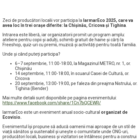
Zeci de producători localii vor participa la
IarmarEco 2025, care va
avea loc în trei orașe diferite: la Chișinău, Cricova și Tighina
.
Intrarea este liberă, iar organizatorii promit un program amplu:
ateliere pentru copii și adulți, schimb gratuit de haine și cărți la
Freeshop, quiz-uri cu premii, muzică și activități pentru toată familia.
Unde și când puteți participa?
6–7 septembrie, 11:00-18:00, la Magazinul METRO, nr. 1, or.
Chișinău
14 septembrie, 11:00-18:00, în scuarul Casei de Cultură, or.
Cricova
20 septembrie, 13:00-19:00, pe faleza din preajma Nistrului, or.
Tighina (Bender)
Mai multe detalii sunt disponibile pe pagina evenimentului:
https://www.facebook.com/share/1Cn7bQCEWR/
IarmarEco este un eveniment anual socio-cultural
organizat de
Ecovisio.
Evenimentul își propune să aducă oamenii mai aproape de un stil de
viață sănătos și sustenabil și unește o comunitate unde ONG-uri,
producători locali, business și vizitatori se întâlnesc pentru a construi