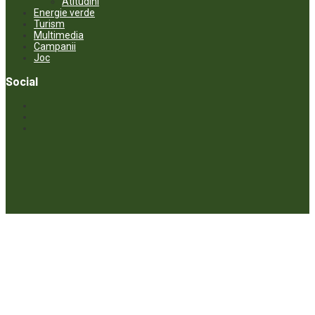
Atitudini
Energie verde
Turism
Multimedia
Campanii
Joc
Social
© ECOPRESA. All rights reserved *** Preluarea textelor care aparțin
www.ecopresa.md poate fi făcută doar cu indicarea sursei și link
activ către subiectul preluat.