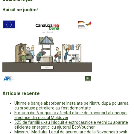
Hai să ne jucăm!
Articole recente
Ultimele baraje absorbante instalate pe Nistru după poluarea
cu produse petroliere au fost demontate
Furtuna din 6 august a afectat o linie de transport al energiei
electrice din nordul Moldovei
525 de familii și-au înlocuit electrocasnicele vechi cu aparate
eficiente energetic, cu ajutorul EcoVoucher
Ministrul Mediului: Lacul de acumulare de la Novodnestrovsk