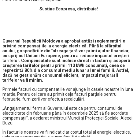
Susține Ecopresa, distribuie!
Guvernul Republicii Moldova a aprobat astăzi reglementările
privind compensațiile la energia electrică. Până la sfârșitul
anului, gospodăriile din întreaga țară vor primi ajutor financiar,
cu sprijinul Uniunii Europene, pentru a reduce impactul creșterii
tarifelor. Compensațiile sunt incluse direct în facturi și acoperă
creșterea tarifelor pentru primii 110 kWh consumați, ceea ce
reprezintă 80% din consumul mediu lunar al unei familii. Astfel,
dacă ne gestionăm consumul eficient, impactul majorării
tarifelor va fi minim.
Primele facturi cu compensațiile vor ajunge în casele noastre în luna
martie. Pentru cei care au primit deja facturi parțiale pentru
februarie, furnizorii vor efectua recalculări.
„Angajamentul ferm al Guvernului este ca pentru consumul de
electricitate din februarie până în decembrie 2025 să fie acordate
compensații”, a declarat ministrul Muncii și Protecției Sociale, Alexei
Buzu.
În facturile noastre va fi indicat clar costul total al energiei electrice,