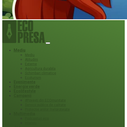
Mediu
Mediu
Atitudini
Externe
Agricultura durabila
Schimbari climatice
Ecoturism
Evenimente
Energie verde
Ecolifestyle
Campanii
#Povești din ECOmunitate
Servicii publice de calitate
Protecție ariilor (ne)protejate
Multimedia
Podcasturi eco
Interviu