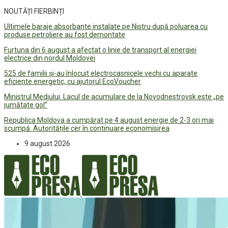
NOUTĂȚI FIERBINȚI
Ultimele baraje absorbante instalate pe Nistru după poluarea cu
produse petroliere au fost demontate
Furtuna din 6 august a afectat o linie de transport al energiei
electrice din nordul Moldovei
525 de familii și-au înlocuit electrocasnicele vechi cu aparate
eficiente energetic, cu ajutorul EcoVoucher
Ministrul Mediului: Lacul de acumulare de la Novodnestrovsk este „pe
jumătate gol”
Republica Moldova a cumpărat pe 4 august energie de 2-3 ori mai
scumpă. Autoritățile cer în continuare economisirea
9 august 2026