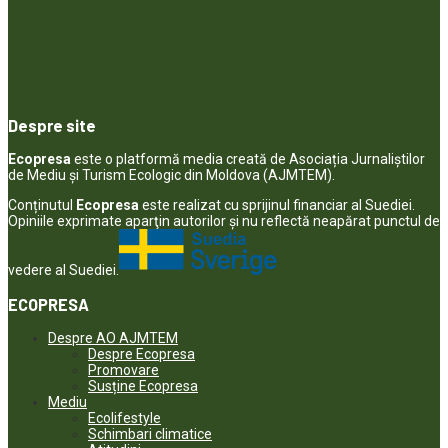
Despre site
Ecopresa
este o platformă media creată de Asociația Jurnaliștilor
de Mediu și Turism Ecologic din Moldova (AJMTEM).
Conținutul
Ecopresa
este realizat cu sprijinul financiar al Suediei.
Opiniile exprimate aparţin autorilor şi nu reflectă neapărat punctul de
vedere al Suediei.
ECOPRESA
Despre AO AJMTEM
Despre Ecopresa
Promovare
Susține Ecopresa
Mediu
Ecolifestyle
Schimbari climatice