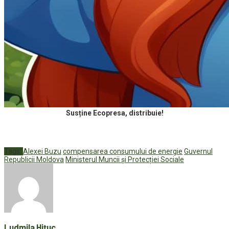
Susține Ecopresa, distribuie!
Tags:
Alexei Buzu
compensarea consumului de energie
Guvernul
Republicii Moldova
Ministerul Muncii și Protecției Sociale
Ludmila Hițuc