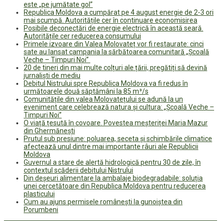
este „pe jumătate gol”
Republica Moldova a cumpărat pe 4 august energie de 2-3 ori
mai scumpă. Autoritățile cer în continuare economisirea
Posibile deconectări de energie electrică în această seară.
Autoritățile cer reducerea consumului
Primele izvoare din Valea Molovateț vor fi restaurate: cinci
sate au lansat campania la sărbătoarea comunitară „Școală
Veche – Timpuri Noi”
20 de tineri din mai multe colțuri ale țării, pregătiți să devină
jurnaliști de mediu
Debitul Nistrului spre Republica Moldova va fi redus în
următoarele două săptămâni la 85 m³/s
Comunitățile din valea Molovatețului se adună la un
eveniment care celebrează natura și cultura: „Școală Veche –
Timpuri Noi”
O viață țesută în covoare. Povestea meșteriței Maria Mazur
din Ghermănești
Prutul sub presiune: poluarea, seceta și schimbările climatice
afectează unul dintre mai importante râuri ale Republicii
Moldova
Guvernul a stare de alertă hidrologică pentru 30 de zile, în
contextul scăderii debitului Nistrului
Din deșeuri alimentare la ambalaje biodegradabile: soluția
unei cercetătoare din Republica Moldova pentru reducerea
plasticului
Cum au ajuns permisele românești la gunoiștea din
Porumbeni