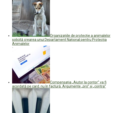
Organizațiile de protecție a animalelor
solicită crearea unui Departament Național pentru Protecția
Animalelor
Compensația „Ajutor la contor” va fi
acordată pe card, nu în factură. Argumente „pro” și „contra”