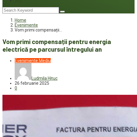
Joc
Home
Evenimente
Vom primi compensații…
Vom primi compensații pentru energia
electrică pe parcursul întregului an
Evenimente
Mediu
Ludmila Hițuc
26 februarie 2025
0