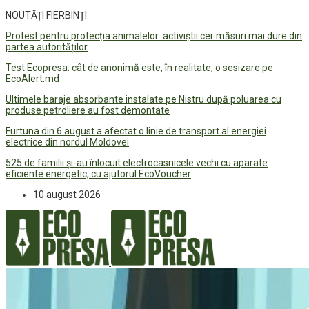
NOUTĂȚI FIERBINȚI
Protest pentru protecția animalelor: activiștii cer măsuri mai dure din
partea autorităților
Test Ecopresa: cât de anonimă este, în realitate, o sesizare pe
EcoAlert.md
Ultimele baraje absorbante instalate pe Nistru după poluarea cu
produse petroliere au fost demontate
Furtuna din 6 august a afectat o linie de transport al energiei
electrice din nordul Moldovei
525 de familii și-au înlocuit electrocasnicele vechi cu aparate
eficiente energetic, cu ajutorul EcoVoucher
10 august 2026