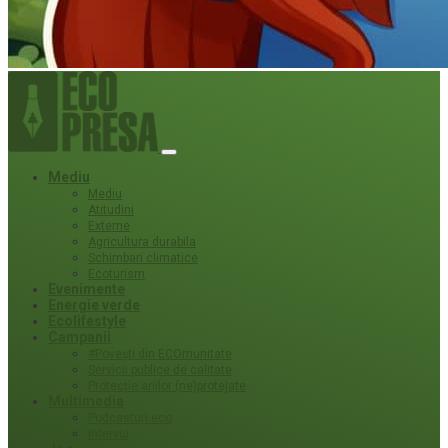
Mediu
Mediu
Atitudini
Externe
Agricultura durabila
Schimbari climatice
Ecoturism
Evenimente
Energie verde
Ecolifestyle
Campanii
#Povești din ECOmunitate
Servicii publice de calitate
Protecție ariilor (ne)protejate
Multimedia
Podcasturi eco
Interviu