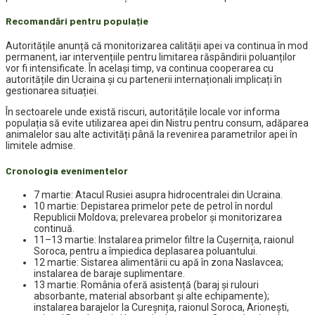
Recomandări pentru populație
Autoritățile anunță că monitorizarea calității apei va continua în mod
permanent, iar intervențiile pentru limitarea răspândirii poluanților
vor fi intensificate. În același timp, va continua cooperarea cu
autoritățile din Ucraina și cu partenerii internaționali implicați în
gestionarea situației.
În sectoarele unde există riscuri, autoritățile locale vor informa
populația să evite utilizarea apei din Nistru pentru consum, adăparea
animalelor sau alte activități până la revenirea parametrilor apei în
limitele admise.
Cronologia evenimentelor
7 martie: Atacul Rusiei asupra hidrocentralei din Ucraina.
10 martie: Depistarea primelor pete de petrol în nordul
Republicii Moldova; prelevarea probelor și monitorizarea
continuă.
11–13 martie: Instalarea primelor filtre la Cușernița, raionul
Soroca, pentru a împiedica deplasarea poluantului.
12 martie: Sistarea alimentării cu apă în zona Naslavcea;
instalarea de baraje suplimentare.
13 martie: România oferă asistență (baraj și rulouri
absorbante, material absorbant și alte echipamente);
instalarea barajelor la Cureșnița, raionul Soroca, Arionești,