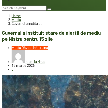
Joc
Home
Mediu
Guvernul a instituit…
Guvernul a instituit stare de alertă de mediu
pe Nistru pentru 15 zile
Mediu
Război în Ucraina
Ludmila Hițuc
15 martie 2026
0