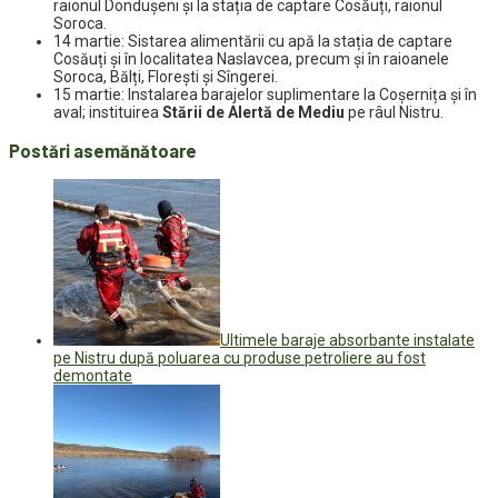
raionul Dondușeni și la stația de captare Cosăuți, raionul
Soroca.
14 martie: Sistarea alimentării cu apă la stația de captare
Cosăuți și în localitatea Naslavcea, precum și în raioanele
Soroca, Bălți, Florești și Sîngerei.
15 martie: Instalarea barajelor suplimentare la Coșernița și în
aval; instituirea
Stării de Alertă de Mediu
pe râul Nistru.
Postări asemănătoare
Ultimele baraje absorbante instalate
pe Nistru după poluarea cu produse petroliere au fost
demontate