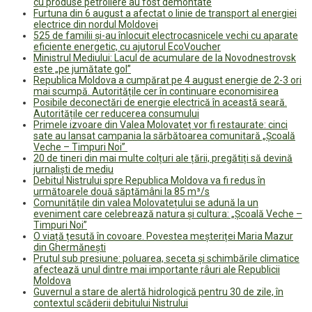
cu produse petroliere au fost demontate
Furtuna din 6 august a afectat o linie de transport al energiei
electrice din nordul Moldovei
525 de familii și-au înlocuit electrocasnicele vechi cu aparate
eficiente energetic, cu ajutorul EcoVoucher
Ministrul Mediului: Lacul de acumulare de la Novodnestrovsk
este „pe jumătate gol”
Republica Moldova a cumpărat pe 4 august energie de 2-3 ori
mai scumpă. Autoritățile cer în continuare economisirea
Posibile deconectări de energie electrică în această seară.
Autoritățile cer reducerea consumului
Primele izvoare din Valea Molovateț vor fi restaurate: cinci
sate au lansat campania la sărbătoarea comunitară „Școală
Veche – Timpuri Noi”
20 de tineri din mai multe colțuri ale țării, pregătiți să devină
jurnaliști de mediu
Debitul Nistrului spre Republica Moldova va fi redus în
următoarele două săptămâni la 85 m³/s
Comunitățile din valea Molovatețului se adună la un
eveniment care celebrează natura și cultura: „Școală Veche –
Timpuri Noi”
O viață țesută în covoare. Povestea meșteriței Maria Mazur
din Ghermănești
Prutul sub presiune: poluarea, seceta și schimbările climatice
afectează unul dintre mai importante râuri ale Republicii
Moldova
Guvernul a stare de alertă hidrologică pentru 30 de zile, în
contextul scăderii debitului Nistrului