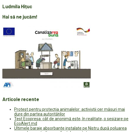
Ludmila Hițuc
Hai să ne jucăm!
Articole recente
Protest pentru protecția animalelor: activiștii cer măsuri mai
dure din partea autorităților
Test Ecopresa: cât de anonimă este, în realitate, o sesizare pe
EcoAlert.md
Ultimele baraje absorbante instalate pe Nistru după poluarea