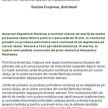
Susține Ecopresa, distribuie!
Guvernul Republicii Moldova a instituit starea de alertă de mediu
pe bazinul râului Nistru pentru o perioadă de 15 zile, în contextul
poluării cu produse petroliere care continuă să se deplaseze pe
cursul râului. Decizia a fost aprobată duminică, 15 martie, în
cadrul unei ședințe convocate de prim-ministrul Alexandru
Munteanu.
Potrivit premierului, măsura vine după monitorizarea situației din
ultimele zile și în urma lucrărilor de intervenție realizate deja în teren.
Cu toate acestea, unda de poluare continuă să avanseze pe cursul
râului, iar în unele sectoare din nordul Nistrului nivelul
contaminanților depășește limitele admise.
„Unda de poluare cu produse petroliere continuă să se deplaseze pe
cursul râului, iar în unele sectoare din nordul Nistrului nivelul
contaminanților depășește limitele admise. Prin instituirea stării de
alertă de mediu vom putea mobiliza mai rapid resurse suplimentare
și consolida intervenția instituțiilor statului pentru a limita impactul
asupra mediului și pentru a preveni orice risc la adresa sănătății