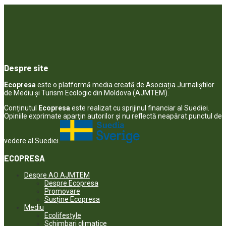
Despre site
Ecopresa
este o platformă media creată de Asociația Jurnaliștilor
de Mediu și Turism Ecologic din Moldova (AJMTEM).
Conținutul
Ecopresa
este realizat cu sprijinul financiar al Suediei.
Opiniile exprimate aparţin autorilor şi nu reflectă neapărat punctul de
vedere al Suediei.
ECOPRESA
Despre AO AJMTEM
Despre Ecopresa
Promovare
Susține Ecopresa
Mediu
Ecolifestyle
Schimbari climatice