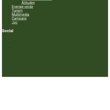
Atitudini
Energie verde
Turism
Multimedia
Campanii
Joc
Social
© ECOPRESA. All rights reserved *** Preluarea textelor care aparțin
www.ecopresa.md poate fi făcută doar cu indicarea sursei și link
activ către subiectul preluat.