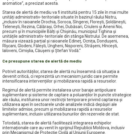
aromatice”, a precizat acesta.
Starea de alertă de mediu va fi instituită pentru 15 zile în mai multe
unități administrativ-teritoriale situate în bazinul râului Nistru,
„inclusiv în raioanele Drochia, Soroca, Sîngerei, Florești, Șoldănești,
Telenești, Rezina, Călărași, Orhei, Dubăsari, Criuleni și Anenii Noi,
precum și în municipiile Bălți și Chișinău, municipiul Tighina și
unitățile administrativ-teritoriale din stânga Nistrului. De asemenea,
măsura vizează parțial și raioanele Edineț, Ocnița, Dondușeni,
Rîșcani, Glodeni, Fălești, Ungheni, Nisporeni, Strășeni, Hîncești,
Ialoveni, Cimișlia, Căușeni și Ștefan Vodă.”
Ce presupune starea de alertă de mediu
Potrivit autorităților, starea de alertă nu înseamnă că situația a
devenit critică, ci reprezintă un mecanism juridic care permite
intensificarea intervențiilor și mobilizarea rapidă a resurselor.
Regimul de alertă permite instalarea unor baraje antipoluare
suplimentare și sisteme de captare a poluanților în puncte strategice
ale râului, instituirea unor restricții temporare privind captarea și
utilizarea apei în sectoarele unde analizele indică depășiri ale
limitelor admise, precum și mobilizarea rapidă a resurselor
suplimentare, inclusiv utilizarea bunurilor din rezervele de stat.
Totodată, starea de alertă facilitează integrarea echipelor
internaționale care au venit în sprijinul Republicii Moldova, inclusiv
prin Mecanismul de Protecție Civilă al Uniunii Europene.