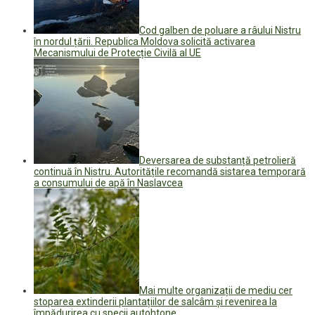
Cod galben de poluare a râului Nistru
în nordul țării. Republica Moldova solicită activarea
Mecanismului de Protecție Civilă al UE
Deversarea de substanță petrolieră
continuă în Nistru. Autoritățile recomandă sistarea temporară
a consumului de apă în Naslavcea
Mai multe organizații de mediu cer
stoparea extinderii plantațiilor de salcâm și revenirea la
împădurirea cu specii autohtone