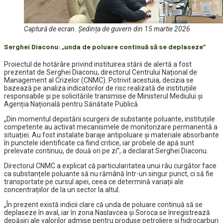
Captură de ecran. Ședința de guvern din 15 martie 2026
Serghei Diaconu: „unda de poluare continuă să se deplaseze”
Proiectul de hotărâre privind instituirea stării de alertă a fost
prezentat de Serghei Diaconu, directorul Centrului Național de
Management al Crizelor (CNMC). Potrivit acestuia, decizia se
bazează pe analiza indicatorilor de risc realizată de instituțiile
responsabile și pe solicitările transmise de Ministerul Mediului și
Agenția Națională pentru Sănătate Publică.
„Din momentul depistării scurgerii de substanțe poluante, instituțiile
competente au activat mecanismele de monitorizare permanentă a
situației. Au fost instalate baraje antipoluare și materiale absorbante
în punctele identificate ca fiind critice, iar probele de apă sunt
prelevate continuu, de două ori pe zi”, a declarat Serghei Diaconu.
Directorul CNMC a explicat că particularitatea unui râu curgător face
ca substanțele poluante să nu rămână într-un singur punct, ci să fie
transportate pe cursul apei, ceea ce determină variații ale
concentrațiilor de la un sector la altul.
„În prezent există indicii clare că unda de poluare continuă să se
deplaseze în aval, iar în zona Naslavcea și Soroca se înregistrează
depășiri ale valorilor admise pentru produse petroliere și hidrocarburi