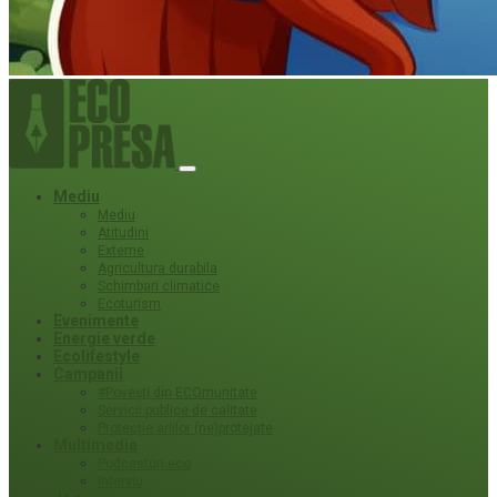
Mediu
Mediu
Atitudini
Externe
Agricultura durabila
Schimbari climatice
Ecoturism
Evenimente
Energie verde
Ecolifestyle
Campanii
#Povești din ECOmunitate
Servicii publice de calitate
Protecție ariilor (ne)protejate
Multimedia
Podcasturi eco
Interviu