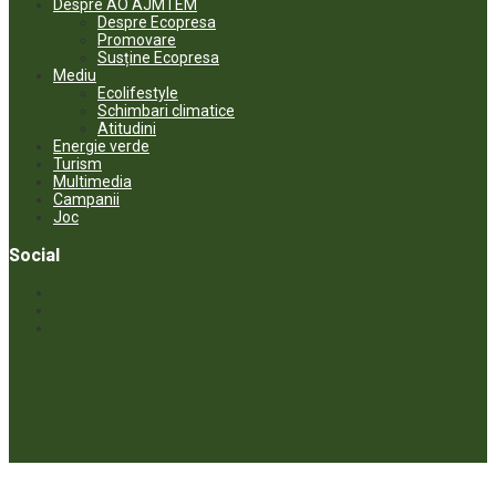
Despre AO AJMTEM
Despre Ecopresa
Promovare
Susține Ecopresa
Mediu
Ecolifestyle
Schimbari climatice
Atitudini
Energie verde
Turism
Multimedia
Campanii
Joc
Social
© ECOPRESA. All rights reserved *** Preluarea textelor care aparțin