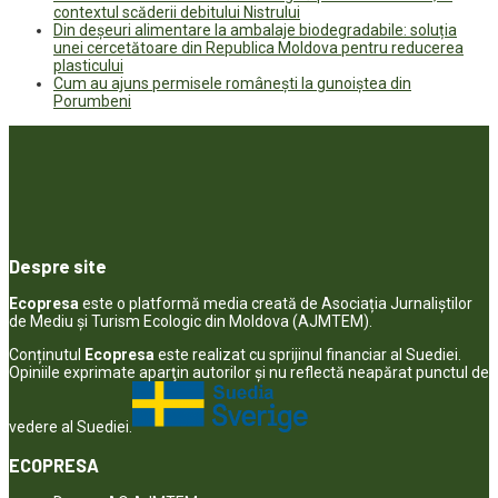
contextul scăderii debitului Nistrului
Din deșeuri alimentare la ambalaje biodegradabile: soluția
unei cercetătoare din Republica Moldova pentru reducerea
plasticului
Cum au ajuns permisele românești la gunoiștea din
Porumbeni
Despre site
Ecopresa
este o platformă media creată de Asociația Jurnaliștilor
de Mediu și Turism Ecologic din Moldova (AJMTEM).
Conținutul
Ecopresa
este realizat cu sprijinul financiar al Suediei.
Opiniile exprimate aparţin autorilor şi nu reflectă neapărat punctul de
vedere al Suediei.
ECOPRESA