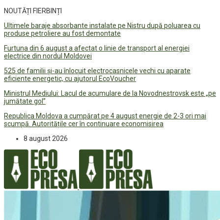
NOUTĂȚI FIERBINȚI
Ultimele baraje absorbante instalate pe Nistru după poluarea cu
produse petroliere au fost demontate
Furtuna din 6 august a afectat o linie de transport al energiei
electrice din nordul Moldovei
525 de familii și-au înlocuit electrocasnicele vechi cu aparate
eficiente energetic, cu ajutorul EcoVoucher
Ministrul Mediului: Lacul de acumulare de la Novodnestrovsk este „pe
jumătate gol”
Republica Moldova a cumpărat pe 4 august energie de 2-3 ori mai
scumpă. Autoritățile cer în continuare economisirea
8 august 2026