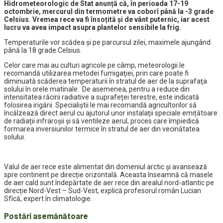
Hidrometeorologic de Stat anunță că, în perioada 17-19
octombrie, mercurul din termometre va coborî până la -3 grade
Celsius. Vremea rece va fi însoțită și de vânt puternic, iar acest
lucru va avea impact asupra plantelor sensibile la frig.
Temperaturile vor scădea și pe parcursul zilei, maximele ajungând
până la 18 grade Celsius.
Celor care mai au culturi agricole pe câmp, meteorologii le
recomandă utilizarea metodei fumigaţiei, prin care poate fi
diminuată scăderea temperaturii în stratul de aer de la suprafaţa
solului în orele matinale. De asemenea, pentru a reduce din
intensitatea răcirii radiative a suprafeţei terestre, este indicată
folosirea irigării. Specialiștii le mai recomandă agricultorilor să
încălzează direct aerul cu ajutorul unor instalaţii speciale emițătoare
de radiații infraroșii și să ventileze aerul, proces care împiedică
formarea inversiunilor termice în stratul de aer din vecinătatea
solului.
Valul de aer rece este alimentat din domeniul arctic și avansează
spre continent pe direcție orizontală. Aceasta înseamnă că masele
de aer cald sunt îndepărtate de aer rece din arealul nord-atlantic pe
direcție Nord-Vest – Sud-Vest, explică profesorul român Lucian
Sfîcă, expert în climatologie.
Postări asemănătoare