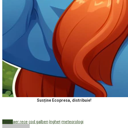
Susține Ecopresa, distribuie!
Tags:
aer rece
cod galben
îngheț
meteorologi