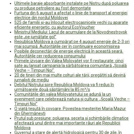
Ultimele baraje absorbante instalate pe Nistru după poluarea
cu produse petroliere au fost demontate
Furtuna din 6 august a afectat o linie de transport al energiei
electrice din nordul Moldovei
525 de familii și-au înlocuit electrocasnicele vechi cu aparate
eficiente energetic, cu ajutorul EcoVoucher
Ministrul Mediului: Lacul de acumulare de la Novodnestrovsk
este „pe jumătate gol”
Republica Moldova a cumpărat pe 4 august energie de 2-3 ori
mai scumpă. Autoritățile cer în continuare economisirea
Posibile deconectări de energie electrică în această seară.
Autoritățile cer reducerea consumului
Primele izvoare din Valea Molovateț vor fi restaurate: cinci
sate au lansat campania la sărbătoarea comunitară „Școală
Veche – Timpuri Noi”
20 de tineri din mai multe colțuri ale țării, pregătiți să devină
jurnaliști de mediu
Debitul Nistrului spre Republica Moldova va fi redus în
următoarele două săptămâni la 85 m³/s
Comunitățile din valea Molovatețului se adună la un
eveniment care celebrează natura și cultura: „Școală Veche –
Timpuri Noi”
O viață țesută în covoare. Povestea meșteriței Maria Mazur
din Ghermănești
Prutul sub presiune: poluarea, seceta și schimbările climatice
afectează unul dintre mai importante râuri ale Republicii
Moldova
Guvernul a stare de alertă hidrologică pentru 30 de zile, în