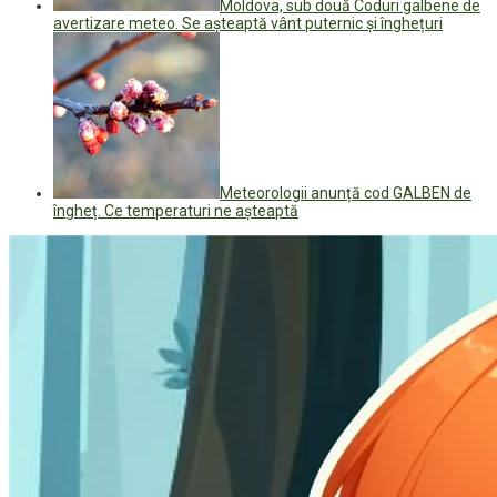
Moldova, sub două Coduri galbene de
avertizare meteo. Se așteaptă vânt puternic și înghețuri
Meteorologii anunță cod GALBEN de
îngheț. Ce temperaturi ne așteaptă