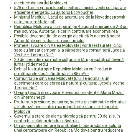
electrice din nordul Moldovei
525 de familii și-au înlocuit electrocasnicele vechi cu aparate
eficiente energetic, cu ajutorul EcoVoucher
Ministrul Mediului: Lacul de acumulare de la Novodnestrovsk
este „pe jumătate gol”
Republica Moldova a cumpărat pe 4 august energie de 2-3 ori
mai scumpă. Autoritățile cer în continuare economisirea
Posibile deconectări de energie electrică în această seară.
Autoritățile cer reducerea consumului
Primele izvoare din Valea Molovateț vor fi restaurate: cinci
sate au lansat campania la sărbătoarea comunitară „Școală
Veche – Timpuri Noi”
20 de tineri din mai multe colțuri ale țării, pregătiți să devină
jurnaliști de mediu
Debitul Nistrului spre Republica Moldova va fi redus în
următoarele două săptămâni la 85 m³/s
Comunitățile din valea Molovatețului se adună la un
eveniment care celebrează natura și cultura: „Școală Veche –
Timpuri Noi”
O viață țesută în covoare. Povestea meșteriței Maria Mazur
din Ghermănești
Prutul sub presiune: poluarea, seceta și schimbările climatice
afectează unul dintre mai importante râuri ale Republicii
Moldova
Guvernul a stare de alertă hidrologică pentru 30 de zile, în
contextul scăderii debitului Nistrului
Din deșeuri alimentare la ambalaje biodegradabile: soluția
unei cercetătoare din Republica Moldova pentru reducerea