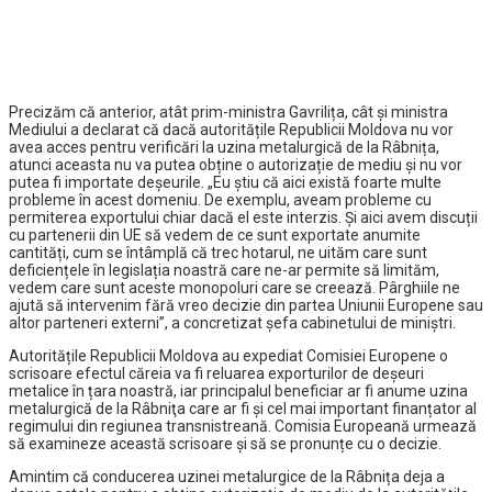
Precizăm că anterior, atât prim-ministra Gavrilița, cât și ministra
Mediului a declarat că dacă autoritățile Republicii Moldova nu vor
avea acces pentru verificări la uzina metalurgică de la Râbnița,
atunci aceasta nu va putea obține o autorizație de mediu și nu vor
putea fi importate deșeurile. „Eu știu că aici există foarte multe
probleme în acest domeniu. De exemplu, aveam probleme cu
permiterea exportului chiar dacă el este interzis. Și aici avem discuții
cu partenerii din UE să vedem de ce sunt exportate anumite
cantități, cum se întâmplă că trec hotarul, ne uităm care sunt
deficiențele în legislația noastră care ne-ar permite să limităm,
vedem care sunt aceste monopoluri care se creează. Pârghiile ne
ajută să intervenim fără vreo decizie din partea Uniunii Europene sau
altor parteneri externi”, a concretizat șefa cabinetului de miniștri.
Autoritățile Republicii Moldova au expediat Comisiei Europene o
scrisoare efectul căreia va fi reluarea exporturilor de deșeuri
metalice în țara noastră, iar principalul beneficiar ar fi anume uzina
metalurgică de la Râbniţa care ar fi și cel mai important finanțator al
regimului din regiunea transnistreană. Comisia Europeană urmează
să examineze această scrisoare și să se pronunțe cu o decizie.
Amintim că conducerea uzinei metalurgice de la Râbnița deja a