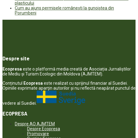
plasticului
Cum au ajuns permisele românești la gunoiștea din
Porumbeni
Despre site
Ecopresa
este o platformă media creată de Asociația Jurnaliștilor
de Mediu și Turism Ecologic din Moldova (AJMTEM).
Conținutul
Ecopresa
este realizat cu sprijinul financiar al Suediei.
Opiniile exprimate aparţin autorilor şi nu reflectă neapărat punctul de
vedere al Suediei.
ECOPRESA
Despre AO AJMTEM
Despre Ecopresa
Promovare