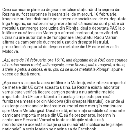
Cinci camioane pline cu deșeuri metalice staționând la ieșirea din
Rezina au fost surprinse în seara zilei de miercuri, 16 februarie.
Imaginile au fost distribuite pe o rețea de socializare de ex-deputata
Inga Grigoriu, iar autorul imaginilor afirmă că acestea sunt probe că
metalul uzat merge spre uzina din Rîbnița, deși o deputată PAS la o
întâlnire cu sătenii din Mateuți a afirmat contrariul, precizând că
uzina nu are autorizație de funcționare. Deputatul Radu Marian
afirmă că camioanele duc metal uzat din dreapta Nistrului,
precizând că importul de deșeuri metalice din UE este interzis în
Moldova.
„
Azi, data de 16 februarie, ora 16:10, iată deputata de la PAS care spunea
că nu duc niciun metal, iată mașinile, scrie Rezina, iată o mașină, a doua,
a treia, a patra, a cincea, ei nu știu că se duce metalul la Rîbnița
”, spune
vocea de după cadru.
„Așa cum s-a spus la acea întâlnire la Mateuți, este interzis importul
de metale din UE către această uzină. La Rezina există laborator
vamal care verifică fiecare camion pentru a nu admite metale
importate din UE spre Râbnița. În același timp, este permisă
furnizarea metalelor din Moldova (din dreapta Nistrului), de unde și
existența camioanelor încărcate cu metal care merg în continuare
spre Uzina Metalurgică. Dacă există, informații credibile că anumite
camioane importă metale din UE, să fie prezentate. Îndemn în
continuare Serviciul Vamal și toate instituțiile statului să
monitorizeze această situație și să nu admită încălcarea legislației
naționale”, a scris Marian pe pagina sa de Facebook.