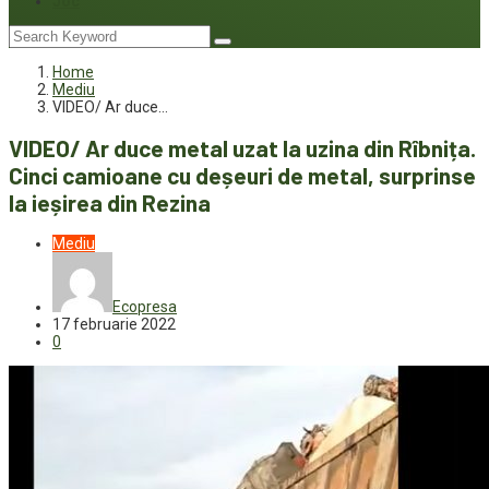
Joc
Home
Mediu
VIDEO/ Ar duce…
VIDEO/ Ar duce metal uzat la uzina din Rîbnița.
Cinci camioane cu deșeuri de metal, surprinse
la ieșirea din Rezina
Mediu
Ecopresa
17 februarie 2022
0