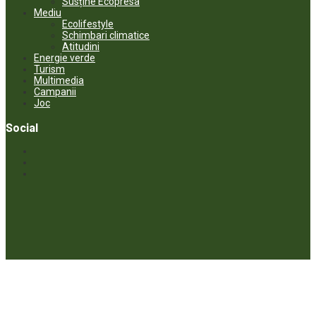
Susține Ecopresa
Mediu
Ecolifestyle
Schimbari climatice
Atitudini
Energie verde
Turism
Multimedia
Campanii
Joc
Social
© ECOPRESA. All rights reserved *** Preluarea textelor care aparțin
www.ecopresa.md poate fi făcută doar cu indicarea sursei și link
activ către subiectul preluat.