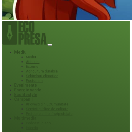
Mediu
Mediu
Atitudini
Externe
Agricultura durabila
Schimbari climatice
Ecoturism
Evenimente
Energie verde
Ecolifestyle
Campanii
#Povești din ECOmunitate
Servicii publice de calitate
Protecție ariilor (ne)protejate
Multimedia
Podcasturi eco
Interviu