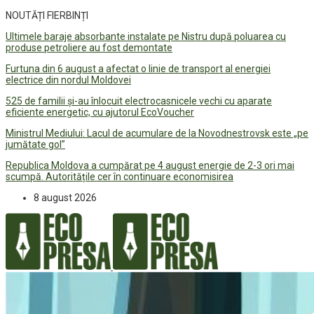
NOUTĂȚI FIERBINȚI
Ultimele baraje absorbante instalate pe Nistru după poluarea cu
produse petroliere au fost demontate
Furtuna din 6 august a afectat o linie de transport al energiei
electrice din nordul Moldovei
525 de familii și-au înlocuit electrocasnicele vechi cu aparate
eficiente energetic, cu ajutorul EcoVoucher
Ministrul Mediului: Lacul de acumulare de la Novodnestrovsk este „pe
jumătate gol”
Republica Moldova a cumpărat pe 4 august energie de 2-3 ori mai
scumpă. Autoritățile cer în continuare economisirea
8 august 2026