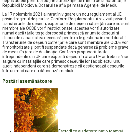
depus actele pentru a obține autorizație de mediu de la autoritățile
Republicii Moldova. Dosarul se află pe masa Agenției de Mediu.
La 17 noiembrie 2021 a intrat în vigoare un nou regulament al UE
privind regimul deșeurilor. Conform Regulamentului revizuit privind
transferurile de deșeuri, exporturile de deșeuri către țări care nu sunt
membre ale OCDE vor fi restricționate; acestea vor fi autorizate
numai dacă țările terțe doresc să primească anumite deșeuri și
dispun de capacitatea necesară pentru a le gestiona în mod durabil.
Transferurile de deșeuri către țările care sunt membre ale OCDE vor
fi monitorizate și pot fi suspendate dacă generează probleme grave
de mediu în țara de destinație. Conform propunerii, toate
întreprinderile din UE care exportă deșeuri în afara UE ar trebui să se
asigure că instalațiile care primesc deșeurile lor fac obiectul unui
audit independent care să demonstreze că gestionează deșeurile
într-un mod care nu dăunează mediului.
Postări asemănătoare
Factorii ce au determinat o toamnă