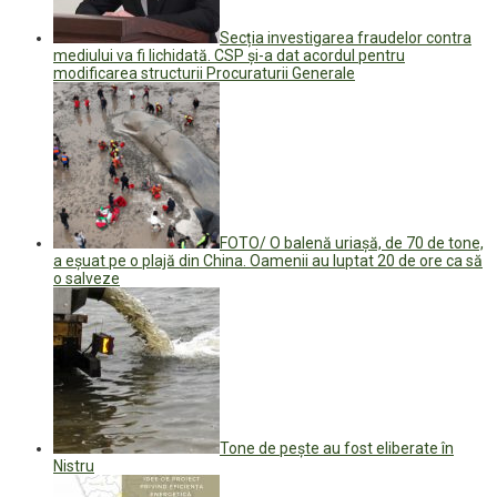
Secția investigarea fraudelor contra
mediului va fi lichidată. CSP și-a dat acordul pentru
modificarea structurii Procuraturii Generale
FOTO/ O balenă uriașă, de 70 de tone,
a eșuat pe o plajă din China. Oamenii au luptat 20 de ore ca să
o salveze
Tone de pește au fost eliberate în
Nistru