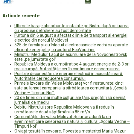
Articole recente
Ultimele baraje absorbante instalate pe Nistru după poluarea
cu produse petroliere au fost demontate
Furtuna din 6 august a afectat o linie de transport al energiei
electrice din nordul Moldovei
525 de familii și-au înlocuit electrocasnicele vechi cu aparate
eficiente energetic, cu ajutorul EcoVoucher
Ministrul Mediului: Lacul de acumulare de la Novodnestrovsk
este „pe jumătate gol”
Republica Moldova a cumpărat pe 4 august energie de 2-3 ori
mai scumpă. Autoritățile cer în continuare economisirea
Posibile deconectări de energie electrică în această seară.
Autoritățile cer reducerea consumului
Primele izvoare din Valea Molovateț vor fi restaurate: cinci
sate au lansat campania la sărbătoarea comunitară „Școală
Veche – Timpuri Noi”
20 de tineri din mai multe colțuri ale țării, pregătiți să devină
jurnaliști de mediu
Debitul Nistrului spre Republica Moldova va fi redus în
următoarele două săptămâni la 85 m³/s
Comunitățile din valea Molovatețului se adună la un
eveniment care celebrează natura și cultura: „Școală Veche –
Timpuri Noi”
O viață țesută în covoare. Povestea meșteriței Maria Mazur