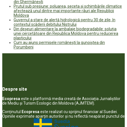
din Ghermănești
Prutul sub presiune: poluarea, seceta și schimbările climatice
afectează unul dintre mai importante râuri ale Republicii
Moldova
Guvernul a stare de alertă hidrologică pentru 30 de zile, în
contextul scăderii debitului Nistrului
Din deșeuri alimentare la ambalaje biodegradabile: soluția
unei cercetătoare din Republica Moldova pentru reducerea
plasticului
Cum au ajuns permisele românești la gunoiștea din
Porumbeni
Despre site
Ecopresa
este o platformă media creată de Asociația Jurnaliștilor
de Mediu și Turism Ecologic din Moldova (AJMTEM).
Conținutul
Ecopresa
este realizat cu sprijinul financiar al Suediei.
Opiniile exprimate aparţin autorilor şi nu reflectă neapărat punctul de