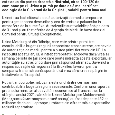
este adus din partea dreaptă a Nistrului, circa 100-120 de
camioane pe zi. Uzina a primit pe data de 3 mai certificat
ecologic de la Guvernul de la Chișinău, valabil pentru luna mai.
Uzinei i-au fost eliberate două autorizații de mediu temporare
pentru gestionarea deșeurilor și cea de emisie a poluanților în
atmosferă de la surse fixe. Autorizațiile sunt valabile până pe data
de 31 mai și au fost oferite de Agenția de Mediu în baza deciziei
Comisiei pentru Situații Excepționale.
Uzina Metalurgică din Râbnița, care este printre primii trei
contribuabili la bugetul regiunii separatiste transnistrene, are nevoie
de autorizație de mediu pentru a putea primi fier vechi din UE. La
începutul acestui an, UE a întrebat repetat R. Moldova dacă vrea să
rămână pe lista de țări spre care poate îndrepta aceste exporturi, iar
autoritățile au atras critici dure prin răspunsul afirmativ. Guvernul a
respins acuzațiile că negociază la Bruxelles favoruri pentru
compania transnistreană, spunând că vrea să-și creeze pârghii în
tratativele cu Tiraspolul.
Potrivit anticoruptie.md, uzina este unul dintre cei mai mari
contribuabili la bugetul regiunii secesioniste. Conform unui raport al
pretinsului minister al dezvoltării economice al Transnistriei, la
sfârșitul anului 2021, vânzările Uzinei Metalurgice Moldovenești
(Молдавский металлургический завод) au fost de peste 432 de
milioane de dolari – aproape jumătate din cifra totală a exporturilor
regiunii separatiste.