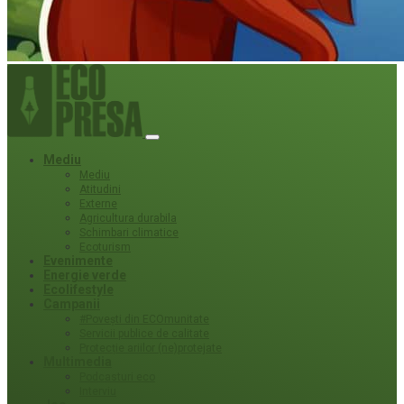
Mediu
Mediu
Atitudini
Externe
Agricultura durabila
Schimbari climatice
Ecoturism
Evenimente
Energie verde
Ecolifestyle
Campanii
#Povești din ECOmunitate
Servicii publice de calitate
Protecție ariilor (ne)protejate
Multimedia
Podcasturi eco
Interviu