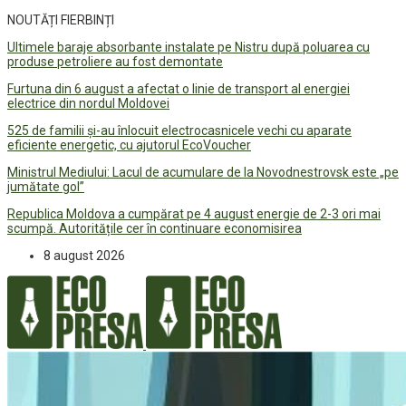
NOUTĂȚI FIERBINȚI
Ultimele baraje absorbante instalate pe Nistru după poluarea cu
produse petroliere au fost demontate
Furtuna din 6 august a afectat o linie de transport al energiei
electrice din nordul Moldovei
525 de familii și-au înlocuit electrocasnicele vechi cu aparate
eficiente energetic, cu ajutorul EcoVoucher
Ministrul Mediului: Lacul de acumulare de la Novodnestrovsk este „pe
jumătate gol”
Republica Moldova a cumpărat pe 4 august energie de 2-3 ori mai
scumpă. Autoritățile cer în continuare economisirea
8 august 2026