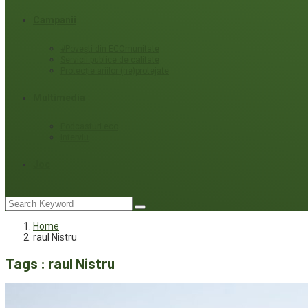
Campanii
#Povești din ECOmunitate
Servicii publice de calitate
Protecție ariilor (ne)protejate
Multimedia
Podcasturi eco
Interviu
Joc
Home
raul Nistru
Tags : raul Nistru