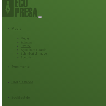
Mediu
Mediu
Atitudini
Externe
Agricultura durabila
Schimbari climatice
Ecoturism
Evenimente
Energie verde
Ecolifestyle