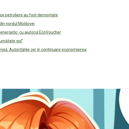
use petroliere au fost demontate
 din nordul Moldovei
e energetic, cu ajutorul EcoVoucher
jumătate gol”
pă. Autoritățile cer în continuare economisirea