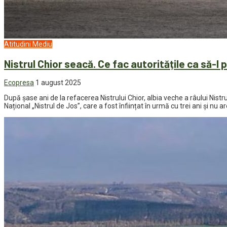
Atitudini
Mediu
Nistrul Chior seacă. Ce fac autoritățile ca să-l 
Ecopresa
1 august 2025
După șase ani de la refacerea Nistrului Chior, albia veche a râului Nistr
Național „Nistrul de Jos”, care a fost înființat în urmă cu trei ani și nu ar