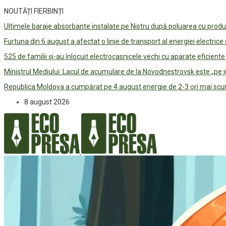
NOUTĂȚI FIERBINȚI
Ultimele baraje absorbante instalate pe Nistru după poluarea cu prod
Furtuna din 6 august a afectat o linie de transport al energiei electrice
525 de familii și-au înlocuit electrocasnicele vechi cu aparate eficient
Ministrul Mediului: Lacul de acumulare de la Novodnestrovsk este „pe 
Republica Moldova a cumpărat pe 4 august energie de 2-3 ori mai scum
8 august 2026