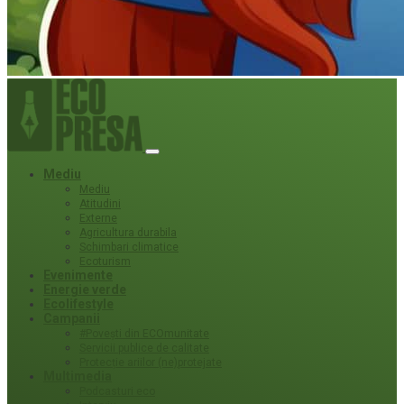
Mediu
Mediu
Atitudini
Externe
Agricultura durabila
Schimbari climatice
Ecoturism
Evenimente
Energie verde
Ecolifestyle
Campanii
#Povești din ECOmunitate
Servicii publice de calitate
Protecție ariilor (ne)protejate
Multimedia
Podcasturi eco