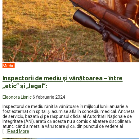
Mediu
Inspectorii de mediu şi vânătoarea – între
„etic” şi „legal”:
Eleonora Lisnic
6 februarie 2024
Inspectorul de mediu rănit la vânătoare în mijlocul lunii ianuarie a
fost externat din spital şi acum se află în concediu medical. Ancheta
de serviciu, bazată şi pe răspunsul oficial al Autorității Naționale de
Integritate (ANI), arată că acesta nu a comis o abatere disciplinară
atunci când a mers la vânătoare şi că, din punctul de vedere al
[…]
Read More