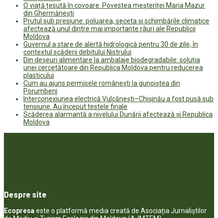
O viață țesută în covoare. Povestea meșteriței Maria Mazur
din Ghermănești
Prutul sub presiune: poluarea, seceta și schimbările climatice
afectează unul dintre mai importante râuri ale Republicii
Moldova
Guvernul a stare de alertă hidrologică pentru 30 de zile, în
contextul scăderii debitului Nistrului
Din deșeuri alimentare la ambalaje biodegradabile: soluția
unei cercetătoare din Republica Moldova pentru reducerea
plasticului
Cum au ajuns permisele românești la gunoiștea din
Porumbeni
Interconexiunea electrică Vulcănești–Chișinău a fost pusă sub
tensiune. Au început testele finale
Scăderea alarmantă a nivelului Dunării afectează și Republica
Moldova
Despre site
Ecopresa
este o platformă media creată de Asociația Jurnaliștilor