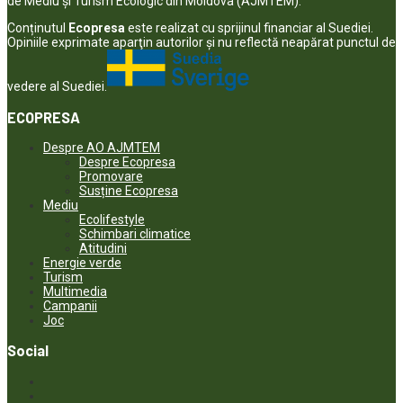
de Mediu și Turism Ecologic din Moldova (AJMTEM).
Conținutul
Ecopresa
este realizat cu sprijinul financiar al Suediei.
Opiniile exprimate aparţin autorilor şi nu reflectă neapărat punctul de
vedere al Suediei.
ECOPRESA
Despre AO AJMTEM
Despre Ecopresa
Promovare
Susține Ecopresa
Mediu
Ecolifestyle
Schimbari climatice
Atitudini
Energie verde
Turism
Multimedia
Campanii
Joc
Social