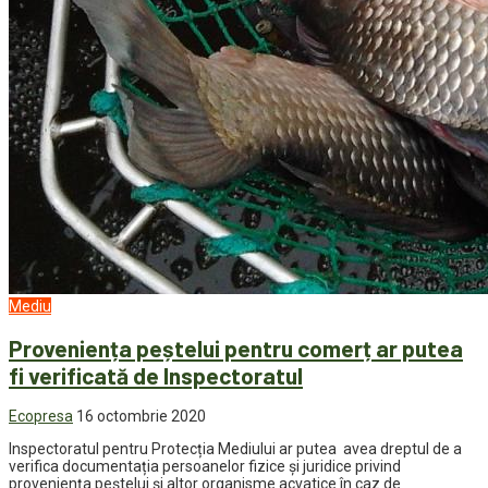
Mediu
Proveniența peștelui pentru comerț ar putea
fi verificată de Inspectoratul
Ecopresa
16 octombrie 2020
Inspectoratul pentru Protecția Mediului ar putea avea dreptul de a
verifica documentația persoanelor fizice și juridice privind
proveniența peștelui și altor organisme acvatice în caz de