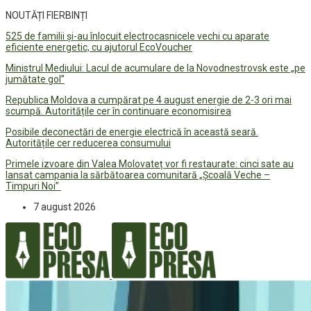
NOUTĂȚI FIERBINȚI
525 de familii și-au înlocuit electrocasnicele vechi cu aparate
eficiente energetic, cu ajutorul EcoVoucher
Ministrul Mediului: Lacul de acumulare de la Novodnestrovsk este „pe
jumătate gol”
Republica Moldova a cumpărat pe 4 august energie de 2-3 ori mai
scumpă. Autoritățile cer în continuare economisirea
Posibile deconectări de energie electrică în această seară.
Autoritățile cer reducerea consumului
Primele izvoare din Valea Molovateț vor fi restaurate: cinci sate au
lansat campania la sărbătoarea comunitară „Școală Veche –
Timpuri Noi”
7 august 2026