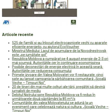
Articole recente
525 de familii și-au înlocuit electrocasnicele vechi cu aparate
eficiente energetic, cu ajutorul EcoVoucher
Ministrul Mediului: Lacul de acumulare de la Novodnestrovsk
este „pe jumătate gol”
Republica Moldova a cumpărat pe 4 august energie de 2-3 ori
mai scumpă. Autoritățile cer în continuare economisirea
Posibile deconectări de energie electrică în această seară.
Autoritățile cer reducerea consumului
Primele izvoare din Valea Molovateț vor fi restaurate: cinci
sate au lansat campania la sărbătoarea comunitară „Școală
Veche – Timpuri Noi”
20 de tineri din mai multe colțuri ale țării, pregătiți să devină
jurnaliști de mediu
Debitul Nistrului spre Republica Moldova va fi redus în
următoarele două săptămâni la 85 m³/s
Comunitățile din valea Molovatețului se adună la un
eveniment care celebrează natura și cultura: „Școală Veche –
Timpuri Noi”