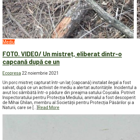
Mediu
FOTO. VIDEO/ Un mistreț, eliberat dintr-o
capcană după ce un
Ecopresa
22 noiembrie 2021
Un porc mistreț capturat într-un laț (capcană) instalat ilegal a fost
salvat, după ce un activist de mediu a alertat autoritățile. Incidentul a
avut loc sâmbătă într-o pădure din preajma satului Coșcalia. Potrivit
Inspectoratului pentru Protecția Mediului, animalul a fost descoperit
de Mihai Ghilan, membru al Societății pentru Protecția Păsărilor și a
Naturii, care se […]
Read More