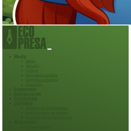
Mediu
Mediu
Atitudini
Externe
Agricultura durabila
Schimbari climatice
Ecoturism
Evenimente
Energie verde
Ecolifestyle
Campanii
#Povești din ECOmunitate
Servicii publice de calitate
Protecție ariilor (ne)protejate
Multimedia
Podcasturi eco