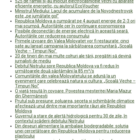
525 de familii și-au înlocuit electrocasnicele vechi cu aparate
eficiente energetic, cu ajutorul EcoVoucher
Ministrul Mediului: Lacul de acumulare de la Novodnestrovsk
este „pe jumătate gol”
Republica Moldova a cumpărat pe 4 august energie de 2-3 ori
mai scumpă. Autoritățile cer în continuare economisirea
Posibile deconectări de energie electrică în această seară.
Autoritățile cer reducerea consumului
Primele izvoare din Valea Molovateț vor fi restaurate: cinci
sate au lansat campania la sărbătoarea comunitară „Școală
Veche – Timpuri Noi”
20 de tineri din mai multe colțuri ale țării, pregătiți să devină
jurnaliști de mediu
Debitul Nistrului spre Republica Moldova va fi redus în
următoarele două săptămâni la 85 m³/s
Comunitățile din valea Molovatețului se adună la un
eveniment care celebrează natura și cultura: „Școală Veche –
Timpuri Noi”
O viață țesută în covoare. Povestea meșteriței Maria Mazur
din Ghermănești
Prutul sub presiune: poluarea, seceta și schimbările climatice
afectează unul dintre mai importante râuri ale Republicii
Moldova
Guvernul a stare de alertă hidrologică pentru 30 de zile, în
contextul scăderii debitului Nistrului
Din deșeuri alimentare la ambalaje biodegradabile: soluția
unei cercetătoare din Republica Moldova pentru reducerea
plasticului