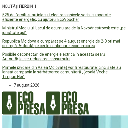
NOUTĂȚI FIERBINȚI
525 de familii și-au înlocuit electrocasnicele vechi cu aparate
eficiente energetic, cu ajutorul EcoVoucher
Ministrul Mediului: Lacul de acumulare de la Novodnestrovsk este „pe
jumătate gol”
Republica Moldova a cumpărat pe 4 august energie de 2-3 ori mai
scumpă. Autoritățile cer în continuare economisirea
Posibile deconectări de energie electrică în această seară.
Autoritățile cer reducerea consumului
Primele izvoare din Valea Molovateț vor fi restaurate: cinci sate au
lansat campania la sărbătoarea comunitară „Școală Veche –
Timpuri Noi”
7 august 2026