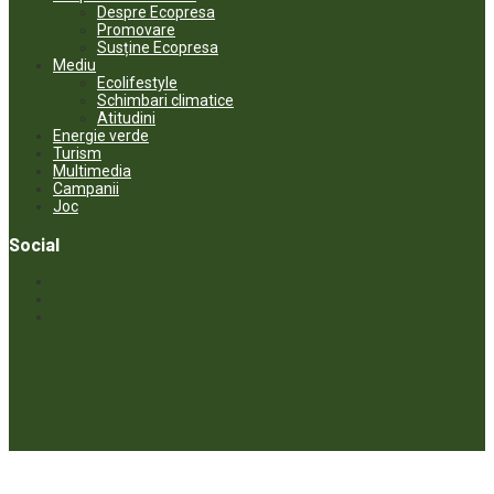
Despre Ecopresa
Promovare
Susține Ecopresa
Mediu
Ecolifestyle
Schimbari climatice
Atitudini
Energie verde
Turism
Multimedia
Campanii
Joc
Social
© ECOPRESA. All rights reserved *** Preluarea textelor care aparțin
www.ecopresa.md poate fi făcută doar cu indicarea sursei și link