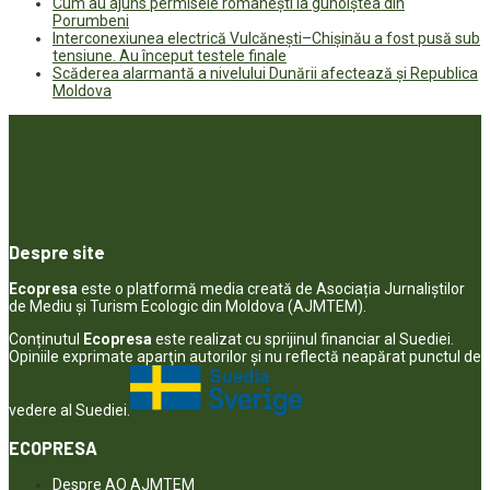
Cum au ajuns permisele românești la gunoiștea din
Porumbeni
Interconexiunea electrică Vulcănești–Chișinău a fost pusă sub
tensiune. Au început testele finale
Scăderea alarmantă a nivelului Dunării afectează și Republica
Moldova
Despre site
Ecopresa
este o platformă media creată de Asociația Jurnaliștilor
de Mediu și Turism Ecologic din Moldova (AJMTEM).
Conținutul
Ecopresa
este realizat cu sprijinul financiar al Suediei.
Opiniile exprimate aparţin autorilor şi nu reflectă neapărat punctul de
vedere al Suediei.
ECOPRESA
Despre AO AJMTEM