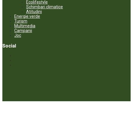
Ecolifestyle
Schimbari climatice
Atitudini
Energie verde
Turism
Multimedia
Campanii
Joc
Social
© ECOPRESA. All rights reserved *** Preluarea textelor care aparțin
www.ecopresa.md poate fi făcută doar cu indicarea sursei și link
activ către subiectul preluat.