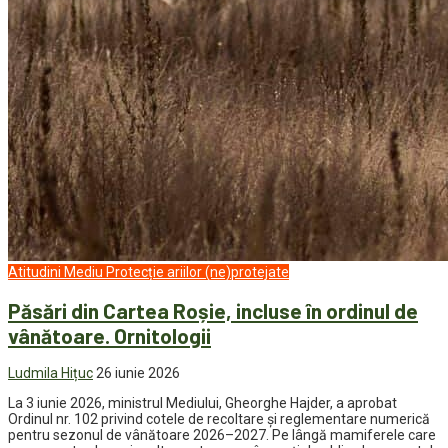
Atitudini
Mediu
Protecție ariilor (ne)protejate
Păsări din Cartea Roșie, incluse în ordinul de
vânătoare. Ornitologii
Ludmila Hițuc
26 iunie 2026
La 3 iunie 2026, ministrul Mediului, Gheorghe Hajder, a aprobat
Ordinul nr. 102 privind cotele de recoltare și reglementare numerică
pentru sezonul de vânătoare 2026–2027. Pe lângă mamiferele care