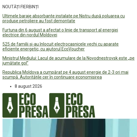
NOUTĂȚI FIERBINȚI
Ultimele baraje absorbante instalate pe Nistru după poluarea cu
produse petroliere au fost demontate
Furtuna din 6 august a afectat o linie de transport al energiei
electrice din nordul Moldovei
525 de familii și-au înlocuit electrocasnicele vechi cu aparate
eficiente energetic, cu ajutorul EcoVoucher
Ministrul Mediului: Lacul de acumulare de la Novodnestrovsk este „pe
jumătate gol”
Republica Moldova a cumpărat pe 4 august energie de 2-3 ori mai
scumpă. Autoritățile cer în continuare economisirea
8 august 2026