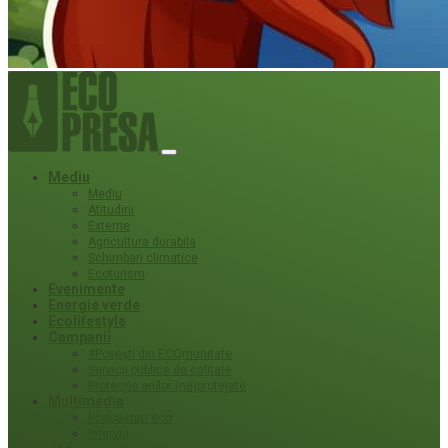
Mediu
Mediu
Atitudini
Externe
Agricultura durabila
Schimbari climatice
Ecoturism
Evenimente
Energie verde
Ecolifestyle
Campanii
#Povești din ECOmunitate
Servicii publice de calitate
Protecție ariilor (ne)protejate
Multimedia
Podcasturi eco
Interviu