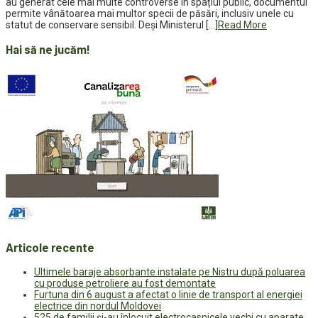
au generat cele mai multe controverse în spațiul public, documentul
permite vânătoarea mai multor specii de păsări, inclusiv unele cu
statut de conservare sensibil. Deși Ministerul […]
Read More
Hai să ne jucăm!
Articole recente
Ultimele baraje absorbante instalate pe Nistru după poluarea
cu produse petroliere au fost demontate
Furtuna din 6 august a afectat o linie de transport al energiei
electrice din nordul Moldovei
525 de familii și-au înlocuit electrocasnicele vechi cu aparate