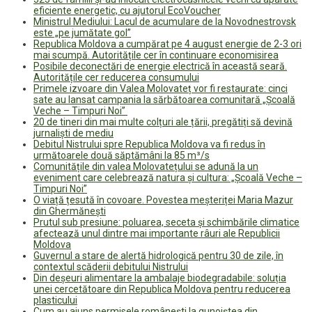
eficiente energetic, cu ajutorul EcoVoucher
Ministrul Mediului: Lacul de acumulare de la Novodnestrovsk
este „pe jumătate gol”
Republica Moldova a cumpărat pe 4 august energie de 2-3 ori
mai scumpă. Autoritățile cer în continuare economisirea
Posibile deconectări de energie electrică în această seară.
Autoritățile cer reducerea consumului
Primele izvoare din Valea Molovateț vor fi restaurate: cinci
sate au lansat campania la sărbătoarea comunitară „Școală
Veche – Timpuri Noi”
20 de tineri din mai multe colțuri ale țării, pregătiți să devină
jurnaliști de mediu
Debitul Nistrului spre Republica Moldova va fi redus în
următoarele două săptămâni la 85 m³/s
Comunitățile din valea Molovatețului se adună la un
eveniment care celebrează natura și cultura: „Școală Veche –
Timpuri Noi”
O viață țesută în covoare. Povestea meșteriței Maria Mazur
din Ghermănești
Prutul sub presiune: poluarea, seceta și schimbările climatice
afectează unul dintre mai importante râuri ale Republicii
Moldova
Guvernul a stare de alertă hidrologică pentru 30 de zile, în
contextul scăderii debitului Nistrului
Din deșeuri alimentare la ambalaje biodegradabile: soluția
unei cercetătoare din Republica Moldova pentru reducerea
plasticului
Cum au ajuns permisele românești la gunoiștea din