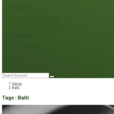
Campanii
#Povești din ECOmunitate
Servicii publice de calitate
Protecție ariilor (ne)protejate
Multimedia
Podcasturi eco
Interviu
Joc
Home
Balti
Tags : Balti