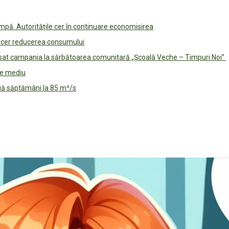
pă. Autoritățile cer în continuare economisirea
le cer reducerea consumului
lansat campania la sărbătoarea comunitară „Școală Veche – Timpuri Noi”
 de mediu
ouă săptămâni la 85 m³/s