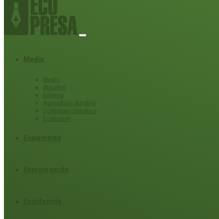
Mediu
Mediu
Atitudini
Externe
Agricultura durabila
Schimbari climatice
Ecoturism
Evenimente
Energie verde
Ecolifestyle