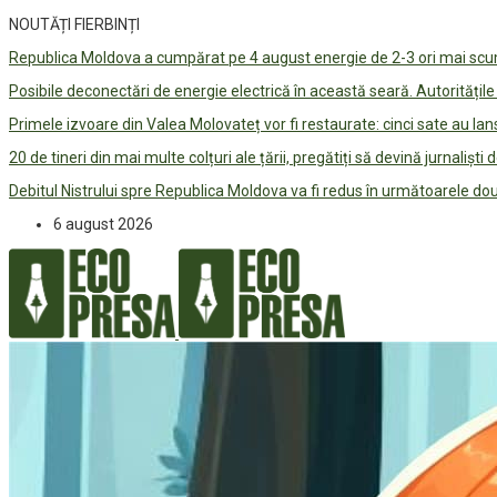
NOUTĂȚI FIERBINȚI
Republica Moldova a cumpărat pe 4 august energie de 2-3 ori mai scum
Posibile deconectări de energie electrică în această seară. Autorități
Primele izvoare din Valea Molovateț vor fi restaurate: cinci sate au 
20 de tineri din mai multe colțuri ale țării, pregătiți să devină jurnaliști
Debitul Nistrului spre Republica Moldova va fi redus în următoarele d
6 august 2026