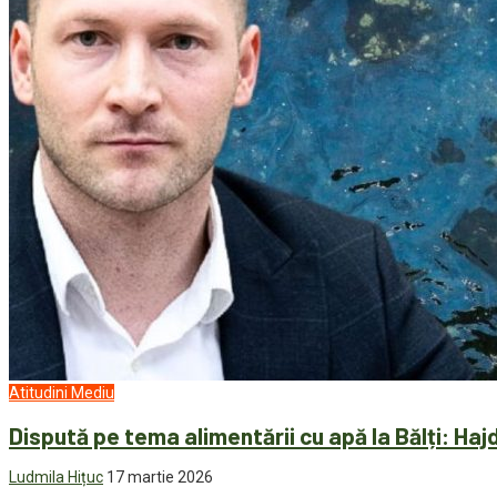
Atitudini
Mediu
Dispută pe tema alimentării cu apă la Bălți: Hajd
Ludmila Hițuc
17 martie 2026