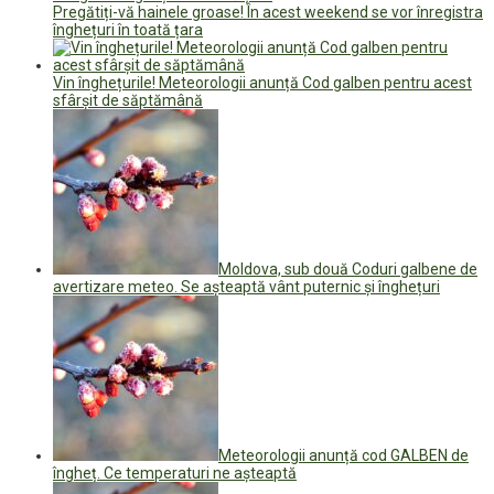
Pregătiți-vă hainele groase! În acest weekend se vor înregistra
înghețuri în toată țara
Vin înghețurile! Meteorologii anunță Cod galben pentru acest
sfârșit de săptămână
Moldova, sub două Coduri galbene de
avertizare meteo. Se așteaptă vânt puternic și înghețuri
Meteorologii anunță cod GALBEN de
îngheț. Ce temperaturi ne așteaptă