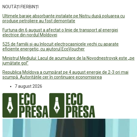
NOUTĂȚI FIERBINȚI
Ultimele baraje absorbante instalate pe Nistru după poluarea cu
produse petroliere au fost demontate
Furtuna din 6 august a afectat o linie de transport al energiei
electrice din nordul Moldovei
525 de familii și-au înlocuit electrocasnicele vechi cu aparate
eficiente energetic, cu ajutorul EcoVoucher
Ministrul Mediului: Lacul de acumulare de la Novodnestrovsk este „pe
jumătate gol”
Republica Moldova a cumpărat pe 4 august energie de 2-3 ori mai
scumpă. Autoritățile cer în continuare economisirea
7 august 2026