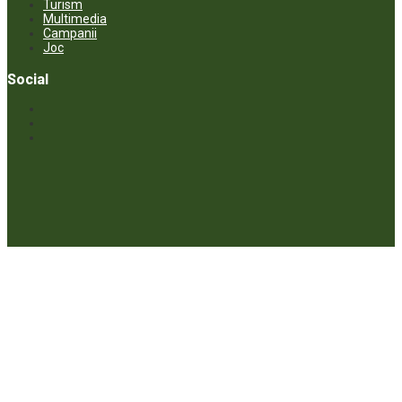
Turism
Multimedia
Campanii
Joc
Social
© ECOPRESA. All rights reserved *** Preluarea textelor care aparțin
www.ecopresa.md poate fi făcută doar cu indicarea sursei și link
activ către subiectul preluat.