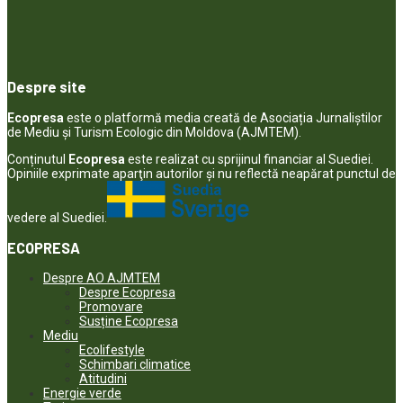
Despre site
Ecopresa
este o platformă media creată de Asociația Jurnaliștilor
de Mediu și Turism Ecologic din Moldova (AJMTEM).
Conținutul
Ecopresa
este realizat cu sprijinul financiar al Suediei.
Opiniile exprimate aparţin autorilor şi nu reflectă neapărat punctul de
vedere al Suediei.
ECOPRESA
Despre AO AJMTEM
Despre Ecopresa
Promovare
Susține Ecopresa
Mediu
Ecolifestyle
Schimbari climatice
Atitudini
Energie verde