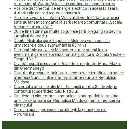
mai scumpă. Autoritățile cer în continuare economisirea
Posibile deconectări de energie electrică în această seară.
Autoritățile cer reducerea consumului
Primele izvoare din Valea Molovateț vor fi restaurate: cinci
sate au lansat campania la sărbătoarea comunitară „Școală
Veche – Timpuri Noi”
20 de tineri din mai multe colțuri ale țării, pregătiți să devină
jurnaliști de mediu
Debitul Nistrului spre Republica Moldova va fi redus în
următoarele două săptămâni la 85 m³/s
Comunitățile din valea Molovatețului se adună la un
eveniment care celebrează natura și cultura: „Școală Veche –
Timpuri Noi”
O viață țesută în covoare. Povestea meșteriței Maria Mazur
din Ghermănești
Prutul sub presiune: poluarea, seceta și schimbările climatice
afectează unul dintre mai importante râuri ale Republicii
Moldova
Guvernul a stare de alertă hidrologică pentru 30 de zile, în
contextul scăderii debitului Nistrului
Din deșeuri alimentare la ambalaje biodegradabile: soluția
unei cercetătoare din Republica Moldova pentru reducerea
plasticului
Cum au ajuns permisele românești la gunoiștea din
Porumbeni