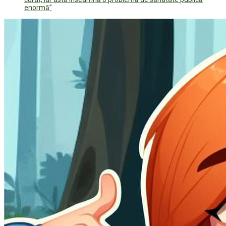
enormă”