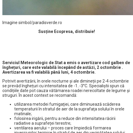
Imagine simbol/paradisverde.ro
Susține Ecopresa, distribuie!
Serviciul Meteorologic de Stat a emis o avertizare cod galben de
înghețuri, care este valabilă începând de astăzi, 2 octombrie .
Avertizarea va fi valabilă până luni, 4 octombrie.
Potrivit avertizării, în orele nocturne și ale dimineții pe 2-4 octombrie
se prevăd înghețuri cu intensitatea de -1..-3°С. Specialiștii spun că
condițiile date pot cauza vătămarea roadei nerecoltate de legume şi
struguri. În acest context se recomandă:
utilizarea metodei fumigaţiei, care diminuează scăderea
temperaturii în stratul de aer de la suprafaţa solului în orele
matinale;
folosirea irigării, pentru a reduce din intensitatea răcirii
radiative a suprafeţei terestre;
ventilarea aerului – proces care împiedică formarea
inversiunilor termice în stratul de aer din vecinătatea solului;