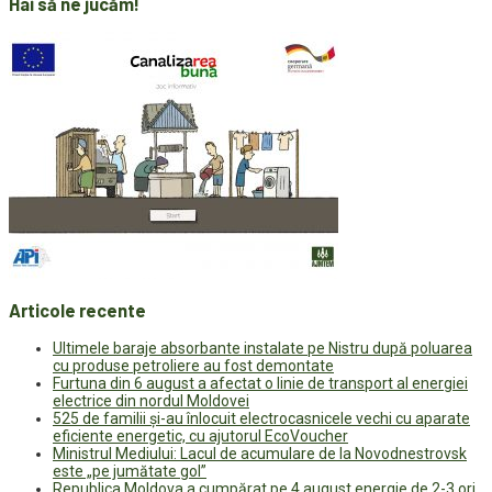
Hai să ne jucăm!
Articole recente
Ultimele baraje absorbante instalate pe Nistru după poluarea
cu produse petroliere au fost demontate
Furtuna din 6 august a afectat o linie de transport al energiei
electrice din nordul Moldovei
525 de familii și-au înlocuit electrocasnicele vechi cu aparate
eficiente energetic, cu ajutorul EcoVoucher
Ministrul Mediului: Lacul de acumulare de la Novodnestrovsk
este „pe jumătate gol”
Republica Moldova a cumpărat pe 4 august energie de 2-3 ori