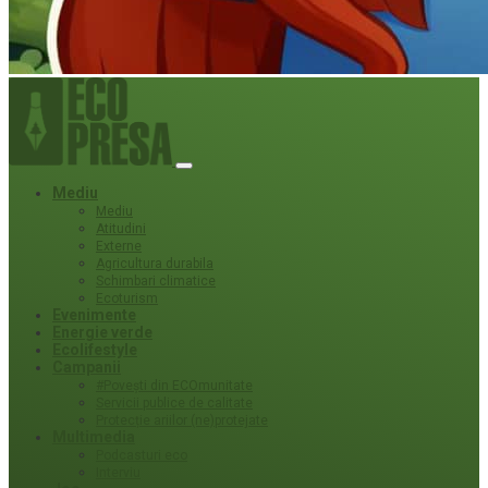
Mediu
Mediu
Atitudini
Externe
Agricultura durabila
Schimbari climatice
Ecoturism
Evenimente
Energie verde
Ecolifestyle
Campanii
#Povești din ECOmunitate
Servicii publice de calitate
Protecție ariilor (ne)protejate
Multimedia
Podcasturi eco
Interviu