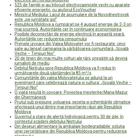
electrice din nordul Moldovei
525 de familii și-au înlocuit electrocasnicele vechi cu aparate
eficiente energetic, cu ajutorul EcoVoucher
Ministrul Mediului: Lacul de acumulare de la Novodnestrovsk
este „pe jumătate gol”
Republica Moldova a cumpărat pe 4 august energie de 2-3 ori
mai scumpă. Autoritățile cer în continuare economisirea
Posibile deconectări de energie electrică în această seară.
Autoritățile cer reducerea consumului
Primele izvoare din Valea Molovateț vor fi restaurate: cinci
sate au lansat campania la sărbătoarea comunitară „Școală
Veche – Timpuri Noi”
20 de tineri din mai multe colțuri ale țării, pregătiți să devină
jurnaliști de mediu
Debitul Nistrului spre Republica Moldova va fi redus în
următoarele două săptămâni la 85 m³/s
Comunitățile din valea Molovatețului se adună la un
eveniment care celebrează natura și cultura: „Școală Veche –
Timpuri Noi”
O viață țesută în covoare. Povestea meșteriței Maria Mazur
din Ghermănești
Prutul sub presiune: poluarea, seceta și schimbările climatice
afectează unul dintre mai importante râuri ale Republicii
Moldova
Guvernul a stare de alertă hidrologică pentru 30 de zile, în
contextul scăderii debitului Nistrului
Din deșeuri alimentare la ambalaje biodegradabile: soluția
unei cercetătoare din Republica Moldova pentru reducerea