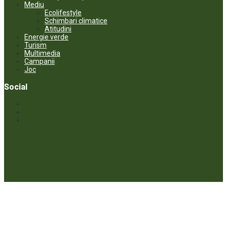
Mediu
Ecolifestyle
Schimbari climatice
Atitudini
Energie verde
Turism
Multimedia
Campanii
Joc
Social
© ECOPRESA. All rights reserved *** Preluarea textelor care aparțin
www.ecopresa.md poate fi făcută doar cu indicarea sursei și link
activ către subiectul preluat.