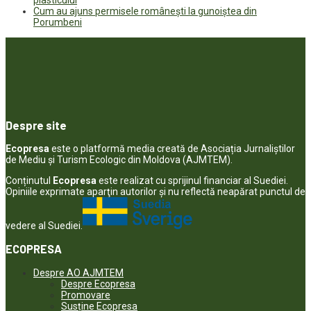
plasticului
Cum au ajuns permisele românești la gunoiștea din
Porumbeni
Despre site
Ecopresa
este o platformă media creată de Asociația Jurnaliștilor
de Mediu și Turism Ecologic din Moldova (AJMTEM).
Conținutul
Ecopresa
este realizat cu sprijinul financiar al Suediei.
Opiniile exprimate aparţin autorilor şi nu reflectă neapărat punctul de
vedere al Suediei.
ECOPRESA
Despre AO AJMTEM
Despre Ecopresa
Promovare
Susține Ecopresa