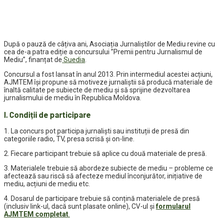
După o pauză de câțiva ani, Asociația Jurnaliștilor de Mediu revine cu
cea de-a patra ediție a concursului ”Premii pentru Jurnalismul de
Mediu”, finanțat de
Suedia
.
Concursul a fost lansat în anul 2013. Prin intermediul acestei acțiuni,
AJMTEM își propune să motiveze jurnaliștii să producă materiale de
înaltă calitate pe subiecte de mediu și să sprijine dezvoltarea
jurnalismului de mediu în Republica Moldova.
I. Condiții de participare
1. La concurs pot participa jurnalişti sau instituții de presă din
categoriile radio, TV, presa scrisă şi on-line.
2. Fiecare participant trebuie să aplice cu două materiale de presă.
3. Materialele trebuie să abordeze subiecte de mediu – probleme ce
afectează sau riscă să afecteze mediul înconjurător, inițiative de
mediu, acțiuni de mediu etc.
4. Dosarul de participare trebuie să conțină materialele de presă
(inclusiv link-ul, dacă sunt plasate online), CV-ul și
formularul
AJMTEM completat
.