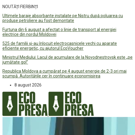
NOUTĂȚI FIERBINȚI
Ultimele baraje absorbante instalate pe Nistru după poluarea cu
produse petroliere au fost demontate
Furtuna din 6 august a afectat o linie de transport al energiei
electrice din nordul Moldovei
525 de familii și-au înlocuit electrocasnicele vechi cu aparate
eficiente energetic, cu ajutorul EcoVoucher
Ministrul Mediului: Lacul de acumulare de la Novodnestrovsk este „pe
jumătate gol”
Republica Moldova a cumpărat pe 4 august energie de 2-3 ori mai
scumpă. Autoritățile cer în continuare economisirea
8 august 2026