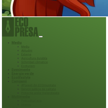
Mediu
Mediu
Atitudini
Externe
Agricultura durabila
Schimbari climatice
Ecoturism
Evenimente
Energie verde
Ecolifestyle
Campanii
#Povești din ECOmunitate
Servicii publice de calitate
Protecție ariilor (ne)protejate
Multimedia
Podcasturi eco
Interviu