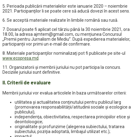
5. Perioada publicării materialelor este ianuarie 2020 – noiembrie
2021. Participanţilor li se poate cere să aducă dovezi în acest sens.
6. Se acceptă materiale realizate în limbile română sau rusă.
7. Dosarul poate fi aplicat cel târziu până la 30 noiembrie 2021, ora
18.00, la adresa ajmtem@gmail.com, cu mențiunea Concursul
„Premii pentru Jurnalism de Mediu”. După expedierea materialelor,
participanții vor primi un e-mail de confirmare.
8. Materiale participanţilor nominalizaţi pot fi publicate pe site-ul
www.ecopresa.md
.
11. Organizatorii şi membrii juriului nu pot participa la concurs.
Deciziile juriului sunt definitive.
II. Criterii de evaluare
Membrii juriului vor evalua articolele în baza următoarelor criterii:
utilitatea şi actualitatea conţinutului pentru publicul larg
(promovarea responsabilității/atitudinii sociale și ecologice a
publicului);
independenţa, obiectivitatea, respectarea principiilor etice și
deontoloogice;
originalitate și profunzime (alegerea subiectului, tratarea
subiectului, poziţia adoptată, limbajul utilizat etc.);
impactul;