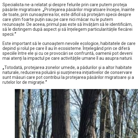
Specialista ne-a relatat și despre felurile prin care putem proteja
păsările migratoare.
„
Protejarea păsărilor migratoare începe, înainte
de toate, prin cunoașterea lor, este dificil să protejăm specii despre
care știm foarte puțin sau pe care nici măcar nu le putem
recunoaște. De aceea, primul pas este să învățăm să le identificăm,
să le distingem după aspect și să înțelegem particularitățile fiecărei
specii.
”
Este important să le cunoaștem nevoile ecologice, habitatele de care
depind și rolul pe care îl au în ecosisteme. Înțelegând prin ce diferă
speciile între ele și cu ce provocări se confruntă, oamenii pot deveni
mai atenți la impactul pe care activitățile umane îl au asupra naturii.
„
Totodată, protejarea zonelor umede, a pădurilor și a altor habitate
naturale, reducerea poluării și susținerea inițiativelor de conservare
sunt măsuri care pot contribui la protejarea păsărilor migratoare și a
rutelor lor de migrație.
”