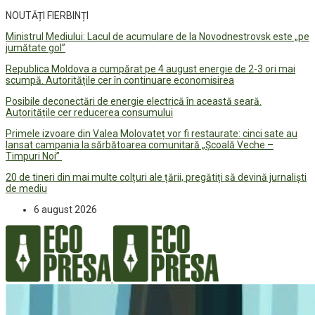
NOUTĂȚI FIERBINȚI
Ministrul Mediului: Lacul de acumulare de la Novodnestrovsk este „pe
jumătate gol”
Republica Moldova a cumpărat pe 4 august energie de 2-3 ori mai
scumpă. Autoritățile cer în continuare economisirea
Posibile deconectări de energie electrică în această seară.
Autoritățile cer reducerea consumului
Primele izvoare din Valea Molovateț vor fi restaurate: cinci sate au
lansat campania la sărbătoarea comunitară „Școală Veche –
Timpuri Noi”
20 de tineri din mai multe colțuri ale țării, pregătiți să devină jurnaliști
de mediu
6 august 2026