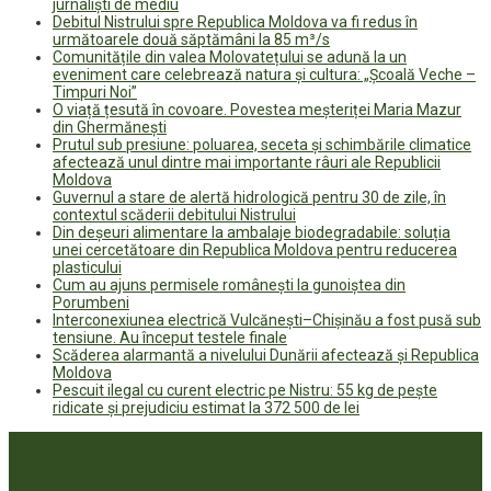
jurnaliști de mediu
Debitul Nistrului spre Republica Moldova va fi redus în
următoarele două săptămâni la 85 m³/s
Comunitățile din valea Molovatețului se adună la un
eveniment care celebrează natura și cultura: „Școală Veche –
Timpuri Noi”
O viață țesută în covoare. Povestea meșteriței Maria Mazur
din Ghermănești
Prutul sub presiune: poluarea, seceta și schimbările climatice
afectează unul dintre mai importante râuri ale Republicii
Moldova
Guvernul a stare de alertă hidrologică pentru 30 de zile, în
contextul scăderii debitului Nistrului
Din deșeuri alimentare la ambalaje biodegradabile: soluția
unei cercetătoare din Republica Moldova pentru reducerea
plasticului
Cum au ajuns permisele românești la gunoiștea din
Porumbeni
Interconexiunea electrică Vulcănești–Chișinău a fost pusă sub
tensiune. Au început testele finale
Scăderea alarmantă a nivelului Dunării afectează și Republica
Moldova
Pescuit ilegal cu curent electric pe Nistru: 55 kg de pește
ridicate și prejudiciu estimat la 372 500 de lei