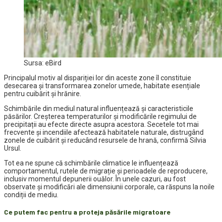
Sursa: eBird
Principalul motiv al dispariției lor din aceste zone îl constituie
desecarea și transformarea zonelor umede, habitate esențiale
pentru cuibărit și hrănire.
Schimbările din mediul natural influențează și caracteristicile
păsărilor. Creșterea temperaturilor și modificările regimului de
precipitații au efecte directe asupra acestora. Secetele tot mai
frecvente și incendiile afectează habitatele naturale, distrugând
zonele de cuibărit și reducând resursele de hrană, confirmă Silvia
Ursul.
Tot ea ne spune că schimbările climatice le influențează
comportamentul, rutele de migrație și perioadele de reproducere,
inclusiv momentul depunerii ouălor. În unele cazuri, au fost
observate și modificări ale dimensiunii corporale, ca răspuns la noile
condiții de mediu.
Ce putem fac pentru a proteja păsările migratoare