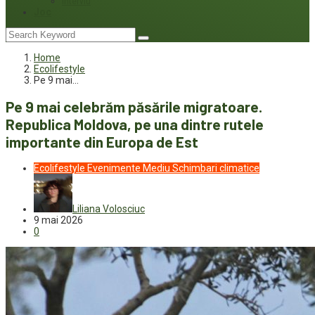
Interviu
Joc
Home
Ecolifestyle
Pe 9 mai…
Pe 9 mai celebrăm păsările migratoare.
Republica Moldova, pe una dintre rutele
importante din Europa de Est
Ecolifestyle
Evenimente
Mediu
Schimbari climatice
Liliana Volosciuc
9 mai 2026
0