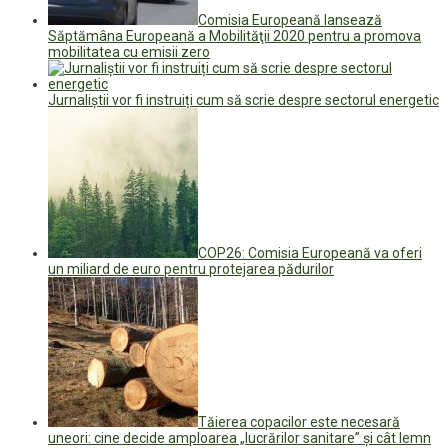
Comisia Europeană lansează
Săptămâna Europeană a Mobilităţii 2020 pentru a promova
mobilitatea cu emisii zero
Jurnaliștii vor fi instruiți cum să scrie despre sectorul energetic
COP26: Comisia Europeană va oferi
un miliard de euro pentru protejarea pădurilor
Tăierea copacilor este necesară
uneori: cine decide amploarea „lucrărilor sanitare” și cât lemn