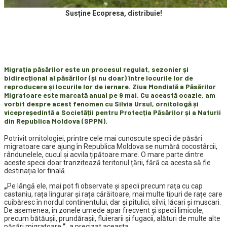
Susține Ecopresa, distribuie!
Migrația păsărilor este un procesul regulat, sezonier și
bidirecțional al păsărilor (și nu doar) între locurile lor de
reproducere și locurile lor de iernare. Ziua Mondială a Păsărilor
Migratoare
este marcată anual pe 9 mai
. Cu această ocazie, am
vorbit despre acest fenomen cu Silvia Ursul, orn
i
tologă și
v
icepreședintă a Societății pentru Protecția Păsărilor și a Naturii
din Republica Moldova (SPPN).
Potrivit ornitologiei, printre cele mai cunoscute specii de păsări
migratoare care ajung în Republica Moldova se numără cocostârcii,
rândunelele, cucul și acvila țipătoare mare. O mare parte dintre
aceste specii doar tranzitează teritoriul țării, fără ca acesta să fie
destinația lor finală.
„
Pe lângă ele, mai pot fi observate și specii precum rața cu cap
castaniu, rața lingurar și rața cărăitoare, mai multe tipuri de rațe care
cuibăresc în nordul continentului, dar și pitulici, silvii, lăcari și muscari.
De asemenea, în zonele umede apar frecvent și specii limicole,
precum bătăușii, prundărașii, fluierarii și fugacii, alături de multe alte
păsări migratoare.
”,
a precizat aceasta.