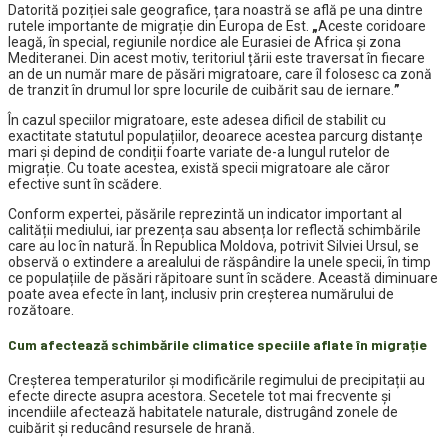
Datorită poziției sale geografice, țara noastră se află pe una dintre
rutele importante de migrație din Europa de Est.
„
Aceste coridoare
leagă, în special, regiunile nordice ale Eurasiei de Africa și zona
Mediteranei. Din acest motiv, teritoriul țării este traversat în fiecare
an de un număr mare de păsări migratoare, care îl folosesc ca zonă
de tranzit în drumul lor spre locurile de cuibărit sau de iernare.
”
În cazul speciilor migratoare, este adesea dificil de stabilit cu
exactitate statutul populațiilor, deoarece acestea parcurg distanțe
mari și depind de condiții foarte variate de-a lungul rutelor de
migrație. Cu toate acestea, există specii migratoare ale căror
efective sunt în scădere.
Conform expertei, păsările reprezintă un indicator important al
calității mediului, iar prezența sau absența lor reflectă schimbările
care au loc în natură. În Republica Moldova, potrivit Silviei Ursul, se
observă o extindere a arealului de răspândire la unele specii, în timp
ce populațiile de păsări răpitoare sunt în scădere. Această diminuare
poate avea efecte în lanț, inclusiv prin creșterea numărului de
rozătoare.
Cum afectează schimbările climatice speciile aflate în migrație
Creșterea temperaturilor și modificările regimului de precipitații au
efecte directe asupra acestora. Secetele tot mai frecvente și
incendiile afectează habitatele naturale, distrugând zonele de
cuibărit și reducând resursele de hrană.