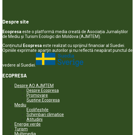
Despre site
Ecopresa
este o platformă media creată de Asociația Jurnaliștilor
de Mediu și Turism Ecologic din Moldova (AJMTEM).
Conținutul
Ecopresa
este realizat cu sprijinul financiar al Suediei.
Opiniile exprimate aparţin autorilor şi nu reflectă neapărat punctul de
vedere al Suediei.
ECOPRESA
Despre AO AJMTEM
Despre Ecopresa
Promovare
Susține Ecopresa
Mediu
Ecolifestyle
Schimbari climatice
Atitudini
Energie verde
Turism
Multimedia