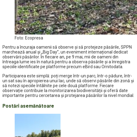
Foto: Ecopresa
Pentru a încuraja oamenii să observe și să protejeze păsările, SPPN
marchează anual și „Big Day”, un eveniment internațional dedicat
observării păsărilor. În fiecare an, pe 9 mai, mii de oameni din
întreaga lume ies în natură pentru a observa păsările și a înregistra
speciile identificate pe platforme precum eBird sau Ornitodata.
Participarea este simplă: poți merge într-un parc, într-o pădure, într-
un sat sau în apropierea unui lac, unde să observi păsările din zonă și
să notezi speciile întâlnite pe cele două platforme. Fiecare
observație contribuie la monitorizarea biodiversității și oferă date
importante pentru cercetarea și protejarea păsărilor la nivel mondial.
Postări asemănătoare