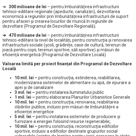
➔
300 milioane de lei
– pentru îmbunătățirea infrastructurii
tehnico-edilitare regionale (apeducte, canalizări), dezvoltarea
economică a regiunilor prin îmbunătățirea infrastructurii de suport
pentru afaceri și crearea locurilor de muncă în regiunile de
dezvoltare (Programul de Dezvoltare Regională);
➔ 470 milioane de lei
– pentru îmbunătățirea infrastructurii
tehnico-edilitare la nivel de localități, pentru construcția și renovarea
infrastructurii sociale (școli, grădinițe, case de cultură, terenuri de
joacă pentru copii, terenuri sportive, săli sportive) și măsuri de
eficiență energetică (Programul de Dezvoltare Locală).
Valoarea limită per proiect finanțat din Programul de Dezvoltare
Locală
10 mil. lei –
pentru construcția, extinderea, reabilitarea,
modernizarea sistemelor de alimentare cu apă, de epurare a
apei și de canalizare
3 mil. lei –
pentru instalarea iluminatului public
1 mil. lei –
pentru elaborarea Planurilor Urbanistice Generale
10 mil. lei –
pentru construcția, renovarea, reabilitarea
clădirilor publice, inclusiv prin măsuri de îmbunătățire a
eficienței energetice
5 mil. lei –
pentru instalarea sistemelor de producere și
furnizare a energiei folosind resurse regenerabile
;
10 mil. lei –
pentru construcția, reconstrucția edificiilor
sportive, inclusiv a edificiilor destinate grupurilor social
vulnerabile (centre de îngrijire pentru copii, persoane în etate