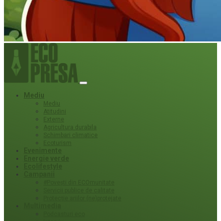
Mediu
Mediu
Atitudini
Externe
Agricultura durabila
Schimbari climatice
Ecoturism
Evenimente
Energie verde
Ecolifestyle
Campanii
#Povești din ECOmunitate
Servicii publice de calitate
Protecție ariilor (ne)protejate
Multimedia
Podcasturi eco