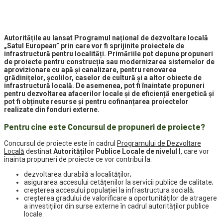
Autoritățile au lansat Programul național de dezvoltare locală
„Satul European” prin care vor fi sprijinite proiectele de
infrastructură pentru localități. Primăriile pot depune propuneri
de proiecte pentru construcția sau modernizarea sistemelor de
aprovizionare cu apă și canalizare, pentru renovarea
grădinițelor, școlilor, caselor de cultură și a altor obiecte de
infrastructură locală. De asemenea, pot fi înaintate propuneri
pentru dezvoltarea afacerilor locale și de eficiență energetică și
pot fi obținute resurse și pentru cofinanțarea proiectelor
realizate din fonduri externe.
Pentru cine este Concursul de propuneri de proiecte?
Concursul de proiecte este în cadrul
Programului de Dezvoltare
Locală
destinat
Autorităților Publice Locale de nivelul I
, care vor
înainta propuneri de proiecte ce vor contribui la:
dezvoltarea durabilă a localităților;
asigurarea accesului cetățenilor la servicii publice de calitate;
creșterea accesului populației la infrastructura socială;
creșterea gradului de valorificare a oportunităților de atragere
a investițiilor din surse externe în cadrul autorităților publice
locale.