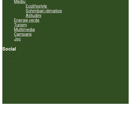
Mediu
Ecolifestyle
Schimbari climatice
Atitudini
Energie verde
Turism
Multimedia
Campanii
Joc
Social
© ECOPRESA. All rights reserved *** Preluarea textelor care aparțin
www.ecopresa.md poate fi făcută doar cu indicarea sursei și link
activ către subiectul preluat.