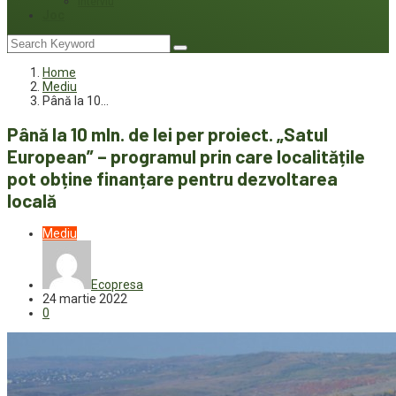
Interviu
Joc
Home
Mediu
Până la 10…
Până la 10 mln. de lei per proiect. „Satul
European” – programul prin care localitățile
pot obține finanțare pentru dezvoltarea
locală
Mediu
Ecopresa
24 martie 2022
0