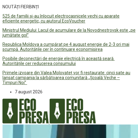
NOUTĂȚI FIERBINȚI
525 de familii și-au înlocuit electrocasnicele vechi cu aparate
eficiente energetic, cu ajutorul EcoVoucher
Ministrul Mediului: Lacul de acumulare de la Novodnestrovsk este „pe
jumătate gol”
Republica Moldova a cumpărat pe 4 august energie de 2-3 ori mai
scumpă. Autoritățile cer în continuare economisirea
Posibile deconectări de energie electrică în această seară.
Autoritățile cer reducerea consumului
Primele izvoare din Valea Molovateț vor fi restaurate: cinci sate au
lansat campania la sărbătoarea comunitară „Școală Veche –
Timpuri Noi”
7 august 2026