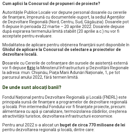
Cum aplici la Concursul de propuneri de proiecte?
Autoritățile Publice Locale vor depune personal dosarele cu cererile
de finanțare, împreună cu documentele-suport, la sediul Agențiilor
de Dezvoltare Regională (Nord, Centru, Sud, Găgăuzia). Dosarele pot
fi depuse în perioada 22 martie – 20 aprilie 2022. Dosarele depuse
după expirarea termenului limită stabilit (20 aprilie a.c.) nu vor fi
acceptate pentru evaluare.
Modalitatea de aplicare pentru obținerea finanțării sunt disponibile în
Ghidul de aplicare la Concursul de selectare a proiectelor de
dezvoltare locală.
D
osarele cu Cererile de cofinanțare din sursele de asistență externă
vor fi depuse
fizic
la Ministerul Infrastructurii și Dezvoltării Regionale
la adresa: mun. Chișinău, Piața Marii Adunări Naționale, 1, pe tot
parcursul anului 2022, fără termen limită.
De unde sunt alocați banii?
Fondul Național pentru Dezvoltare Regională și Locală (FNDRL) este
principala sursă de finanțare a programelor de dezvoltare regională
și locală. Prin intermediul Fondului vor fi finanțate proiecte, precum:
alimentarea cu apă și canalizare, termoizolarea clădirilor, creșterea
atractivității turistice, dezvoltarea infrastructurii economice.
Pentru anul 2022 s-a alocat un
buget de circa 770 milioane de lei
pentru dezvoltarea regională și locală, dintre care: