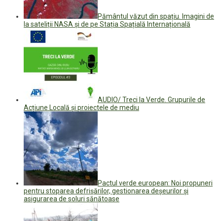
Pământul văzut din spațiu. Imagini de
la sateliții NASA și de pe Stația Spațială Internațională
AUDIO/ Treci la Verde. Grupurile de
Acțiune Locală și proiectele de mediu
Pactul verde european: Noi propuneri
pentru stoparea defrișărilor, gestionarea deșeurilor și
asigurarea de soluri sănătoase