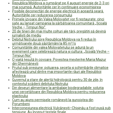
Republica Moldova a cumpărat pe 4 august energie de 2-3 ori
mai scumpă. Autoritățile cer în continuare economisirea
Posibile deconectări de energie electrică în această seară.
Autoritățile cer reducerea consumului
Primele izvoare din Valea Molovateț vor fi restaurate: cinci
sate au lansat campania la sărbătoarea comunitară „Școală
Veche – Timpuri Noi”
20 de tineri din mai multe colțuri ale țării, pregătiți să devină
jurnaliști de mediu
Debitul Nistrului spre Republica Moldova va fi redus în
următoarele două săptămâni la 85 m³/s
Comunitățile din valea Molovatețului se adună la un
eveniment care celebrează natura și cultura: „Școală Veche –
Timpuri Noi”
O viață țesută în covoare. Povestea meșteriței Maria Mazur
din Ghermănești
Prutul sub presiune: poluarea, seceta și schimbările climatice
afectează unul dintre mai importante râuri ale Republicii
Moldova
Guvernul a stare de alertă hidrologică pentru 30 de zile, în
contextul scăderii debitului Nistrului
Din deșeuri alimentare la ambalaje biodegradabile: soluția
unei cercetătoare din Republica Moldova pentru reducerea
plasticului
Cum au ajuns permisele românești la gunoiștea din
Porumbeni
Interconexiunea electrică Vulcănești–Chișinău a fost pusă sub
tensiune. Au început testele finale