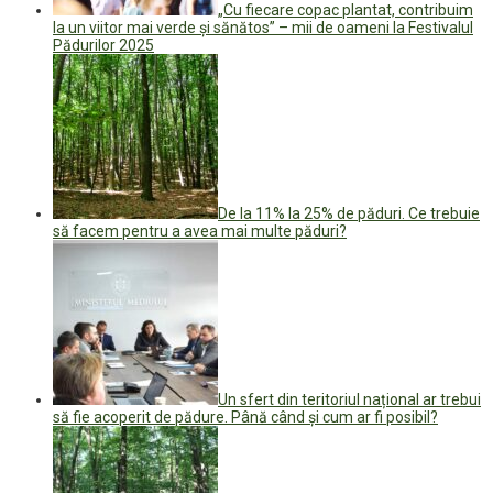
„Cu fiecare copac plantat, contribuim
la un viitor mai verde și sănătos” – mii de oameni la Festivalul
Pădurilor 2025
De la 11% la 25% de păduri. Ce trebuie
să facem pentru a avea mai multe păduri?
Un sfert din teritoriul național ar trebui
să fie acoperit de pădure. Până când și cum ar fi posibil?