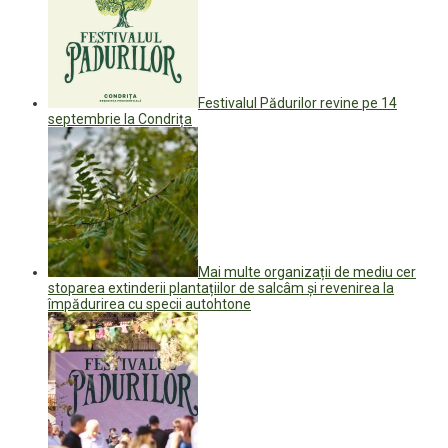
Festivalul Pădurilor revine pe 14
septembrie la Condrița
Mai multe organizații de mediu cer
stoparea extinderii plantațiilor de salcâm și revenirea la
împădurirea cu specii autohtone