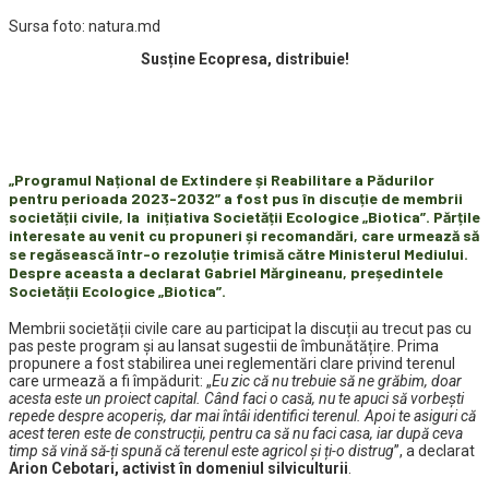
Sursa foto: natura.md
Susține Ecopresa, distribuie!
„Programul Național de Extindere și Reabilitare a Pădurilor
pentru perioada 2023-2032” a fost pus în discuție de membrii
societății civile, la inițiativa Societății Ecologice „Biotica”. Părțile
interesate au venit cu propuneri și recomandări, care urmează să
se regăsească într-o rezoluție trimisă către Ministerul Mediului.
Despre aceasta a declarat Gabriel Mărgineanu, președintele
Societății Ecologice „Biotica”.
Membrii societății civile care au participat la discuții au trecut pas cu
pas peste program și au lansat sugestii de îmbunătățire. Prima
propunere a fost stabilirea unei reglementări clare privind terenul
care urmează a fi împădurit: „
Eu zic că nu trebuie să ne grăbim, doar
acesta este un proiect capital. Când faci o casă, nu te apuci să vorbești
repede despre acoperiș, dar mai întâi identifici terenul. Apoi te asiguri că
acest teren este de construcții, pentru ca să nu faci casa, iar după ceva
timp să vină să-ți spună că terenul este agricol și ți-o distrug
”, a declarat
Arion Cebotari, activist în domeniul silviculturii
.