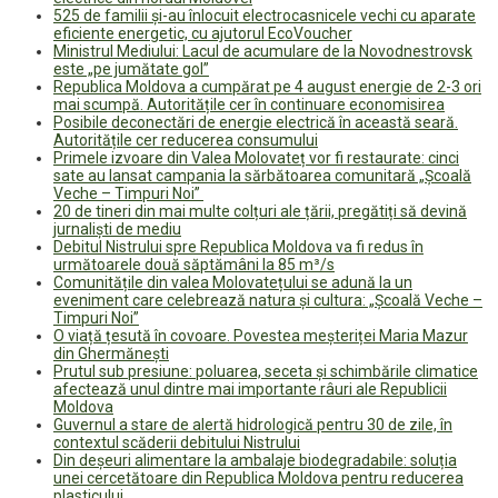
525 de familii și-au înlocuit electrocasnicele vechi cu aparate
eficiente energetic, cu ajutorul EcoVoucher
Ministrul Mediului: Lacul de acumulare de la Novodnestrovsk
este „pe jumătate gol”
Republica Moldova a cumpărat pe 4 august energie de 2-3 ori
mai scumpă. Autoritățile cer în continuare economisirea
Posibile deconectări de energie electrică în această seară.
Autoritățile cer reducerea consumului
Primele izvoare din Valea Molovateț vor fi restaurate: cinci
sate au lansat campania la sărbătoarea comunitară „Școală
Veche – Timpuri Noi”
20 de tineri din mai multe colțuri ale țării, pregătiți să devină
jurnaliști de mediu
Debitul Nistrului spre Republica Moldova va fi redus în
următoarele două săptămâni la 85 m³/s
Comunitățile din valea Molovatețului se adună la un
eveniment care celebrează natura și cultura: „Școală Veche –
Timpuri Noi”
O viață țesută în covoare. Povestea meșteriței Maria Mazur
din Ghermănești
Prutul sub presiune: poluarea, seceta și schimbările climatice
afectează unul dintre mai importante râuri ale Republicii
Moldova
Guvernul a stare de alertă hidrologică pentru 30 de zile, în
contextul scăderii debitului Nistrului
Din deșeuri alimentare la ambalaje biodegradabile: soluția
unei cercetătoare din Republica Moldova pentru reducerea
plasticului