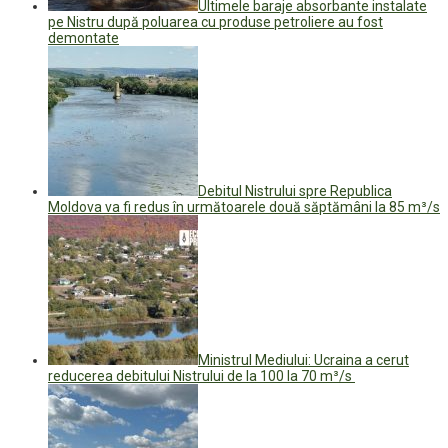
Ultimele baraje absorbante instalate
pe Nistru după poluarea cu produse petroliere au fost
demontate
Debitul Nistrului spre Republica
Moldova va fi redus în următoarele două săptămâni la 85 m³/s
Ministrul Mediului: Ucraina a cerut
reducerea debitului Nistrului de la 100 la 70 m³/s