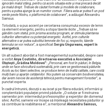
ignorăm malul stâng, pentru că acolo situația este și mai precară decât
pe malul drept. Trebuie de căutat formate și modele de colaborare,
pentru a putea ajunge la un numitor comun. Filiera asta ar putea fi un pod
verde peste Nistru, o platformă de colaborare
”, a adăugat Alexandru
Sainsus.
Totodată, s-a pus accent pe cercetarea consumului excesiv de lemn
ca element energetic, pentru a stopa tăierile ilicite: „
Trebuie să ne
gândim cum statul, prin prisma acestui program, ar stimula plantarea
culturilor alternative cu potențial energetic. Astfel, prin culturile
alternative s-ar putea substitui lemnele de foc și, respectiv, tăierile
lemnului se vor reduce
”, a specificat
Sergiu Ungureanu, expert în
energetică.
Un alt subiect abordat a fost managementul sustenabil, despre care
a vorbit
Anya Coutinho, directoarea executivă a Asociației
Obștești „Grădina Moldovei”:
„
Personal, am fost în păduri, în Belgia,
unde se face silvicultură sustenabilă, prin care se gestionează pădurile.
Acolo au loc tăieri selective, se produce lemn de înaltă calitate, care costă
mulți bani și aparțin cetățenilor. Noi putem să conservăm biodiversitatea,
dar avem nevoie de asistență tehnică pentru management forestier
”, a
punctat experta.
În cadrul întrunirii, discuții s-au iscat și pe filiera educării, informării și
conștientizării populației privind pădurile. „O soluție ar fi instruirea
oamenilor prin intermediul profesioniștilor și experților din domeniul
silvic. Astfel, oamenii vor începe să înțeleagă necesitatea pădurilor și
să contribuie la reabilitarea ei”, a menționat
Alexandru Sainsus,