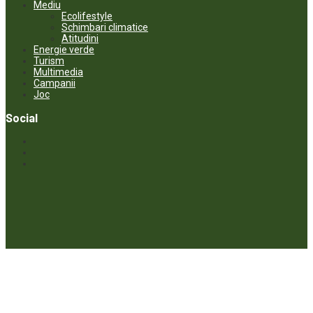
Mediu
Ecolifestyle
Schimbari climatice
Atitudini
Energie verde
Turism
Multimedia
Campanii
Joc
Social
© ECOPRESA. All rights reserved *** Preluarea textelor care aparțin
www.ecopresa.md poate fi făcută doar cu indicarea sursei și link
activ către subiectul preluat.