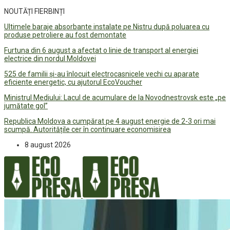
NOUTĂȚI FIERBINȚI
Ultimele baraje absorbante instalate pe Nistru după poluarea cu
produse petroliere au fost demontate
Furtuna din 6 august a afectat o linie de transport al energiei
electrice din nordul Moldovei
525 de familii și-au înlocuit electrocasnicele vechi cu aparate
eficiente energetic, cu ajutorul EcoVoucher
Ministrul Mediului: Lacul de acumulare de la Novodnestrovsk este „pe
jumătate gol”
Republica Moldova a cumpărat pe 4 august energie de 2-3 ori mai
scumpă. Autoritățile cer în continuare economisirea
8 august 2026