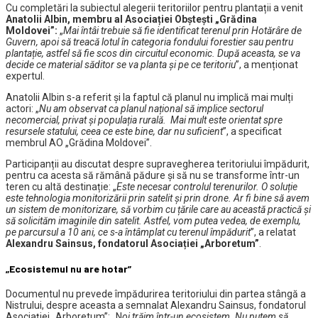
Cu completări la subiectul alegerii teritoriilor pentru plantații a venit
Anatolii Albin, membru al Asociației Obștești „Grădina
Moldovei”:
„
Mai întâi trebuie să fie identificat terenul prin Hotărâre de
Guvern, apoi să treacă lotul în categoria fondului forestier sau pentru
plantație, astfel să fie scos din circuitul economic. După aceasta, se va
decide ce material săditor se va planta și pe ce teritoriu
”, a menționat
expertul.
Anatolii Albin s-a referit și la faptul că planul nu implică mai mulți
actori: „
Nu am observat ca planul național să implice sectorul
necomercial, privat și populația rurală. Mai mult este orientat spre
resursele statului, ceea ce este bine, dar nu suficient
”, a specificat
membrul AO „Grădina Moldovei”.
Participanții au discutat despre supravegherea teritoriului împădurit,
pentru ca acesta să rămână pădure și să nu se transforme într-un
teren cu altă destinație: „
Este necesar controlul terenurilor. O soluție
este tehnologia monitorizării prin satelit și prin drone. Ar fi bine să avem
un sistem de monitorizare, să vorbim cu țările care au această practică și
să solicităm imaginile din satelit. Astfel, vom putea vedea, de exemplu,
pe parcursul a 10 ani, ce s-a întâmplat cu terenul împădurit
”, a relatat
Alexandru Sainsus, fondatorul Asociației „Arboretum”
.
„Ecosistemul nu are hotar”
Documentul nu prevede împădurirea teritoriului din partea stângă a
Nistrului, despre aceasta a semnalat Alexandru Sainsus, fondatorul
Asociației „Arboretum”: „N
oi trăim într-un ecosistem. Nu putem să