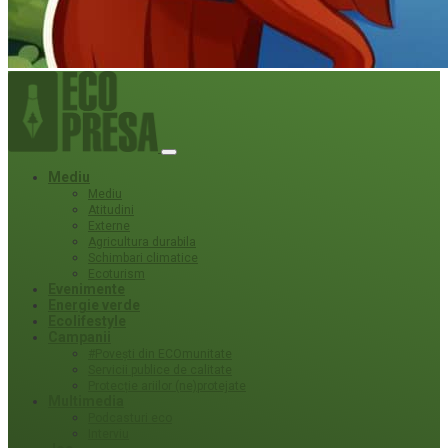
Mediu
Mediu
Atitudini
Externe
Agricultura durabila
Schimbari climatice
Ecoturism
Evenimente
Energie verde
Ecolifestyle
Campanii
#Povești din ECOmunitate
Servicii publice de calitate
Protecție ariilor (ne)protejate
Multimedia
Podcasturi eco
Interviu