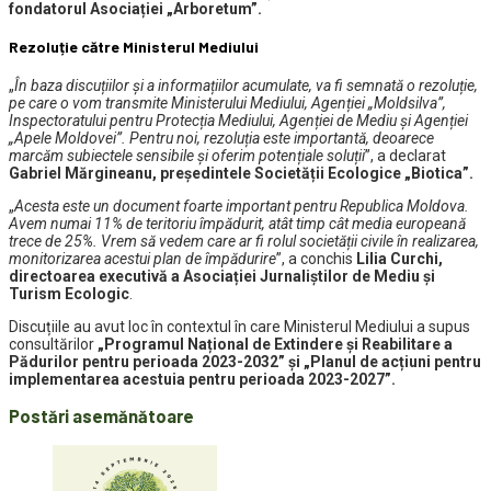
fondatorul Asociației „Arboretum”.
Rezoluție către Ministerul Mediului
„
În baza discuțiilor și a informațiilor acumulate, va fi semnată o rezoluție,
pe care o v
om transmite Ministerului Mediului, Agenției „Moldsilva”,
Inspectoratului pentru Protecția Mediului, Agenției de Mediu și Agenției
„Apele Moldovei”. Pentru noi, rezoluția este importantă, deoarece
marcăm subiectele sensibile și oferim potențiale soluții
”, a declarat
Gabriel Mărgineanu, președintele Societății Ecologice „Biotica”.
„
Acesta este un document foarte important pentru Republica Moldova.
Avem numai 11% de teritoriu împădurit, atât timp cât media europeană
trece de 25%. Vrem să vedem care ar fi rolul societății civile în realizarea,
monitorizarea acestui plan de împădurire
”, a conchis
Lilia Curchi,
directoarea executivă a Asociației Jurnaliștilor de Mediu și
Turism Ecologic
.
Discuțiile au avut loc în contextul în care Ministerul Mediului a supus
consultărilor
„Programul Național de Extindere și Reabilitare a
Pădurilor pentru perioada 2023-2032” și „Planul de acțiuni pentru
implementarea acestuia pentru perioada 2023-2027”.
Postări asemănătoare