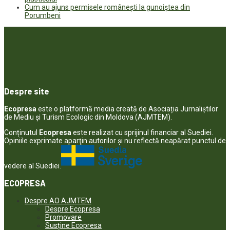
Cum au ajuns permisele românești la gunoiștea din
Porumbeni
Despre site
Ecopresa
este o platformă media creată de Asociația Jurnaliștilor
de Mediu și Turism Ecologic din Moldova (AJMTEM).
Conținutul
Ecopresa
este realizat cu sprijinul financiar al Suediei.
Opiniile exprimate aparţin autorilor şi nu reflectă neapărat punctul de
vedere al Suediei.
ECOPRESA
Despre AO AJMTEM
Despre Ecopresa
Promovare
Susține Ecopresa