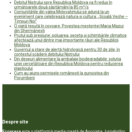
Debitul Nistrului spre Republica Moldova va fi redus în
următoarele două săptămâni la 85 m³/s
Comunitățile din valea Molovatețului se adună la un
eveniment care celebrează natura și cultura: „Școală Veche –
Timpuri Noi”
O viață țesută în covoare. Povestea meșteriței Maria Mazur
din Ghermănești
Prutul sub presiune: poluarea, seceta și schimbările climatice
afectează unul dintre mai importante râuri ale Republicii
Moldova
Guvernul a stare de alertă hidrologică pentru 30 de zile, în
contextul scăderii debitului Nistrului
Din deșeuri alimentare la ambalaje biodegradabile: soluția
unei cercetătoare din Republica Moldova pentru reducerea
plasticului
Cum au ajuns permisele românești la gunoiștea din
Porumbeni
Despre site
Ecopresa
este o platformă media creată de Asociația Jurnaliștilor