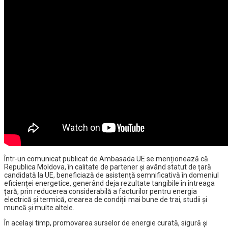
Într-un comunicat publicat de Ambasada UE se menționează că
Republica Moldova, în calitate de partener și având statut de țară
candidată la UE, beneficiază de asistență semnificativă în domeniul
eficienței energetice, generând deja rezultate tangibile în întreaga
țară, prin reducerea considerabilă a facturilor pentru energia
electrică și termică, crearea de condiții mai bune de trai, studii și
muncă și multe altele.
În același timp, promovarea surselor de energie curată, sigură și