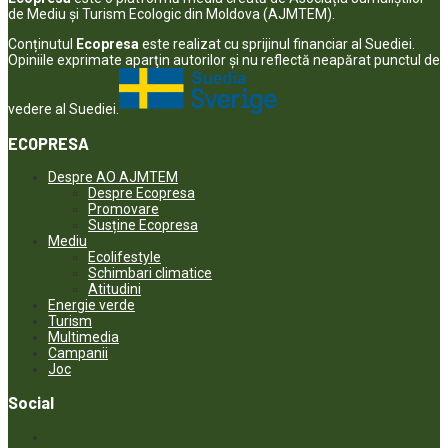
de Mediu și Turism Ecologic din Moldova (AJMTEM).
Conținutul
Ecopresa
este realizat cu sprijinul financiar al Suediei.
Opiniile exprimate aparţin autorilor şi nu reflectă neapărat punctul de
vedere al Suediei.
ECOPRESA
Despre AO AJMTEM
Despre Ecopresa
Promovare
Susține Ecopresa
Mediu
Ecolifestyle
Schimbari climatice
Atitudini
Energie verde
Turism
Multimedia
Campanii
Joc
Social