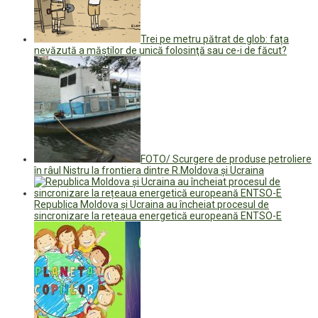
Trei pe metru pătrat de glob: fața
nevăzută a măștilor de unică folosinţă sau ce-i de făcut?
FOTO/ Scurgere de produse petroliere
în râul Nistru la frontiera dintre R.Moldova și Ucraina
Republica Moldova și Ucraina au încheiat procesul de
sincronizare la rețeaua energetică europeană ENTSO-E