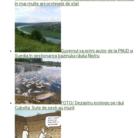
în mai multe arii protejate de stat
Guvernul va primi ajutor de la PNUD și
Suedia în gestionarea bazinului râului Nistru
FOTO/ Dezastru ecologic pe râul
Cubolta: Sute de pești au murit