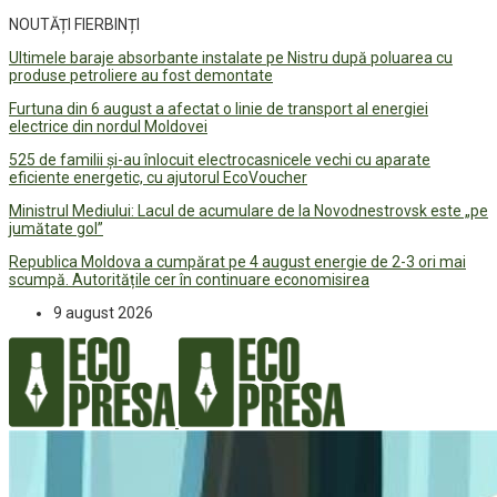
NOUTĂȚI FIERBINȚI
Ultimele baraje absorbante instalate pe Nistru după poluarea cu
produse petroliere au fost demontate
Furtuna din 6 august a afectat o linie de transport al energiei
electrice din nordul Moldovei
525 de familii și-au înlocuit electrocasnicele vechi cu aparate
eficiente energetic, cu ajutorul EcoVoucher
Ministrul Mediului: Lacul de acumulare de la Novodnestrovsk este „pe
jumătate gol”
Republica Moldova a cumpărat pe 4 august energie de 2-3 ori mai
scumpă. Autoritățile cer în continuare economisirea
9 august 2026