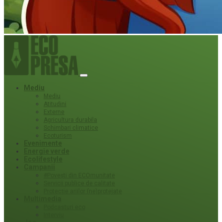
Mediu
Mediu
Atitudini
Externe
Agricultura durabila
Schimbari climatice
Ecoturism
Evenimente
Energie verde
Ecolifestyle
Campanii
#Povești din ECOmunitate
Servicii publice de calitate
Protecție ariilor (ne)protejate
Multimedia
Podcasturi eco
Interviu