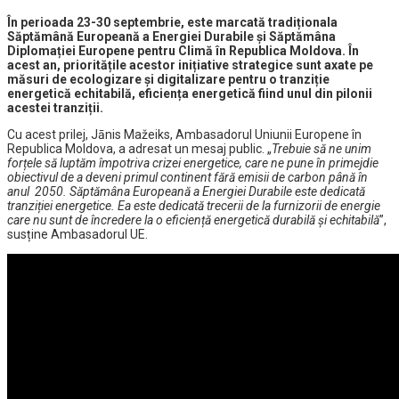
În perioada 23-30 septembrie, este marcată tradiționala
Săptămână Europeană a Energiei Durabile și Săptămâna
Diplomației Europene pentru Climă în Republica Moldova. În
acest an, prioritățile acestor inițiative strategice sunt axate pe
măsuri de ecologizare și digitalizare pentru o tranziție
energetică echitabilă, eficiența energetică fiind unul din pilonii
acestei tranziții.
Cu acest prilej, Jānis Mažeiks, Ambasadorul Uniunii Europene în
Republica Moldova, a adresat un mesaj public. „
Trebuie să ne unim
forțele să luptăm împotriva crizei energetice, care ne pune în primejdie
obiectivul de a deveni primul continent fără emisii de carbon până în
anul 2050. Săptămâna Europeană a Energiei Durabile este dedicată
tranziției energetice. Ea este dedicată trecerii de la furnizorii de energie
care nu sunt de încredere la o eficiență energetică durabilă și echitabilă
”,
susține Ambasadorul UE.