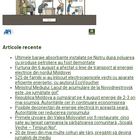
Articole recente
Ultimele baraje absorbante instalate pe Nistru după poluarea
cu produse petroliere au fost demontate
Furtuna din 6 august a afectat o linie de transport al energiei
electrice din nordul Moldovei
525 de familii și-au înlocuit electrocasnicele vechi cu aparate
eficiente energetic, cu ajutorul EcoVoucher
Ministrul Mediului: Lacul de acumulare de la Novodnestrovsk
este „pe jumătate gol”
Republica Moldova a cumpărat pe 4 august energie de 2-3 ori
mai scumpă. Autoritățile cer în continuare economisirea
Posibile deconectări de energie electrică în această seară.
Autoritățile cer reducerea consumului
Primele izvoare din Valea Molovateț vor fi restaurate: cinci
sate au lansat campania la sărbătoarea comunitară „Școală
Veche – Timpuri Noi”
20 de tineri din mai multe colțuri ale țării, pregătiți să devină
jurnaliști de mediu