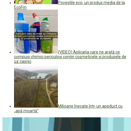
Poveștile eco, un produs media de la
EcoFm
(VIDEO) Aplicația care ne arată ce
compuși chimici periculoși conțin cosmeticele și produsele de
uz casnic
Milioane înecate într-un apeduct cu
„apă moartă”