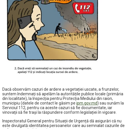
Dacă observăm cazuri de ardere a vegetației uscate, a frunzelor,
suntem îndemnați să apelăm la autoritățile publice locale (primăria
din localitate), la Inspecția pentru Protecția Mediului din raion,
municipiu (datele de contact le găsim pe
ipm.gov.md
) sau sunăm la
Serviciul 112, pentru ca aceste cazuri să fie documentate, iar
vinovaţii să fie traşi la răspundere conform legislației în vigoare.
Inspectoratul General pentru Situații de Urgență dă asigurări că nu
este divulgată identitatea persoanelor care au semnalat cazurile de