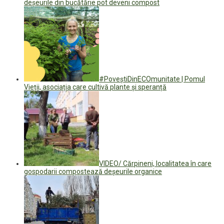
deșeurile din bucătărie pot deveni compost
#PoveștiDinECOmunitate | Pomul
Vieții, asociația care cultivă plante și speranță
VIDEO/ Cărpineni, localitatea în care
gospodarii compostează deșeurile organice