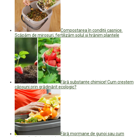
Compostarea în condiții casnice.
Scăpăm de mirosuri, fertilizăm solul și hrănim plantele
Fără substanțe chimice! Cum creștem
căpșuni prin grădinărit ecologic?
Fără mormane de gunoi sau cum