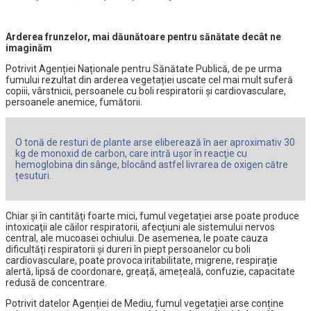
Arderea frunzelor, mai dăunătoare pentru sănătate decât ne
imaginăm
Potrivit Agenției Naționale pentru Sănătate Publică, de pe urma
fumului rezultat din arderea vegetației uscate cel mai mult suferă
copiii, vârstnicii, persoanele cu boli respiratorii și cardiovasculare,
persoanele anemice, fumătorii.
O tonă de resturi de plante arse eliberează în aer aproximativ 30
kg de monoxid de carbon, care intră uşor în reacţie cu
hemoglobina din sânge, blocând astfel livrarea de oxigen către
țesuturi.
Chiar şi în cantităţi foarte mici, fumul vegetației arse poate produce
intoxicaţii ale căilor respiratorii, afecţiuni ale sistemului nervos
central, ale mucoasei ochiului. De asemenea, le poate cauza
dificultăți respiratorii și dureri în piept persoanelor cu boli
cardiovasculare, poate provoca iritabilitate, migrene, respirație
alertă, lipsă de coordonare, greață, amețeală, confuzie, capacitate
redusă de concentrare.
Potrivit datelor Agenției de Mediu, fumul vegetației arse conține