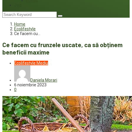
Interviu
Joc
Home
Ecolifestyle
Ce facem cu…
Ce facem cu frunzele uscate, ca să obținem
beneficii maxime
Ecolifestyle
Mediu
Daniela Morari
6 noiembrie 2023
0