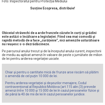
Foto: Inspectoratul pentru Protecția Mediului
Susține Ecopresa, distribuie!
Obiceiul străvechi de a arde frunzele căzute în curți și grădini
este astăzi o încălcare a legislației. Fiind cea mai comodă și
rapidă metodă de a face „curățenie”, nici amenzile usturătoare
nu reușesc s-o dezrădăcineze.
Pe parcursul anului trecut și de la începutul anului curent, inspectorii
de mediu au aplicat amenzi în valoare de peste o jumătate de milion
de lei pentru arderea vegetației uscate.
Chiar și pentru o cantitate mică de frunze arse riscăm să plătim
o amendă de cel puțin 10 000 de lei.
Pentru arderea vegetației și deșeurilor menajere, Codul
contravențional al Republicii Moldova (art.115 alin.(3) prevede
amenzi între 10 000 și 15 000 de lei în cazul persoanelor fizice și
de până la 40 de mii de lei în cazul persoanelor juridice.