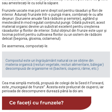
sau amestecați-le cu solul la săpare.
Frunzele uscate mai pot servi drept sol pentru răsaduri și flori de
interior. Adunați frunzele într-o pungă mare, combinați-le cu alte
deșeuri (buruiene anuale fără rădăcini și semințe), agitând și
mestecând în mod regulat conținutul pungii. Odată putrezit, acest
material organic devine un substrat excelent pentru creșterea
răsadurilor și florilor de interior. Solul obținut din frunze este ușor și
tocmai potrivit pentru cultivarea florilor cu un sistem de rădăcini
delicat (begonia, gloxinia, ciclamenul).
De asemenea, compostați-le.
Compostul este un îngrășământ natural ce se obține din
materia organică (resturi vegetale, resturi alimentare, bălegar)
descompusă de organisme vii (bacterii, ciuperci, râme, etc.)
Cea mai simplă metodă, propusă de colegii de la Seed it Forward,
este „mucegaiul de frunze”. Acesta este prelucrat de ciuperci, iar
perioada de descompunere durează până la doi ani.