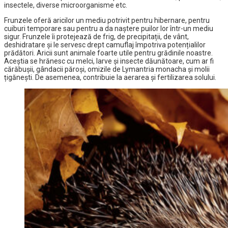
insectele, diverse microorganisme etc.
Frunzele oferă aricilor un mediu potrivit pentru hibernare, pentru
cuiburi temporare sau pentru a da naștere puilor lor într-un mediu
sigur. Frunzele îi protejează de frig, de precipitații, de vânt,
deshidratare și le servesc drept camuflaj împotriva potențialilor
prădători. Aricii sunt animale foarte utile pentru grădinile noastre.
Aceștia se hrănesc cu melci, larve și insecte dăunătoare, cum ar fi
cărăbușii, gândacii păroși, omizile de Lymantria monacha și molii
țigănești. De asemenea, contribuie la aerarea și fertilizarea solului.