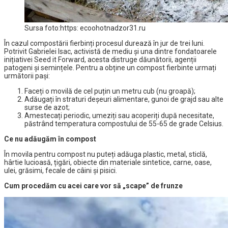
Sursa foto:https: ecoohotnadzor31.ru
În cazul compostării fierbinți procesul durează în jur de trei luni.
Potrivit Gabrielei Isac, activistă de mediu și una dintre fondatoarele
inițiativei Seed it Forward, acesta distruge dăunătorii, agenții
patogeni și semințele. Pentru a obține un compost fierbinte urmați
următorii pași:
Faceți o movilă de cel puțin un metru cub (nu groapă);
Adăugați în straturi deșeuri alimentare, gunoi de grajd sau alte
surse de azot;
Amestecați periodic, umeziți sau acoperiți după necesitate,
păstrând temperatura compostului de 55-65 de grade Celsius.
Ce nu adăugăm în compost
În movila pentru compost nu puteți adăuga plastic, metal, sticlă,
hârtie lucioasă, țigări, obiecte din materiale sintetice, carne, oase,
ulei, grăsimi, fecale de câini și pisici.
Cum procedăm cu acei care vor să „scape” de frunze