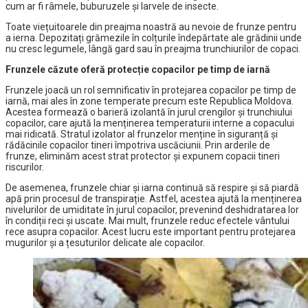
cum ar fi râmele, buburuzele și larvele de insecte.
Toate viețuitoarele din preajma noastră au nevoie de frunze pentru
a ierna. Depozitați grămezile în colțurile îndepărtate ale grădinii unde
nu cresc legumele, lângă gard sau în preajma trunchiurilor de copaci.
Frunzele căzute oferă protecție copacilor pe timp de iarnă
Frunzele joacă un rol semnificativ în protejarea copacilor pe timp de
iarnă, mai ales în zone temperate precum este Republica Moldova.
Acestea formează o barieră izolantă în jurul crengilor și trunchiului
copacilor, care ajută la menținerea temperaturii interne a copacului
mai ridicată. Stratul izolator al frunzelor menține în siguranță și
rădăcinile copacilor tineri împotriva uscăciunii. Prin arderile de
frunze, eliminăm acest strat protector și expunem copacii tineri
riscurilor.
De asemenea, frunzele chiar și iarna continuă să respire și să piardă
apă prin procesul de transpirație. Astfel, acestea ajută la menținerea
nivelurilor de umiditate în jurul copacilor, prevenind deshidratarea lor
în condiții reci și uscate. Mai mult, frunzele reduc efectele vântului
rece asupra copacilor. Acest lucru este important pentru protejarea
mugurilor și a țesuturilor delicate ale copacilor.