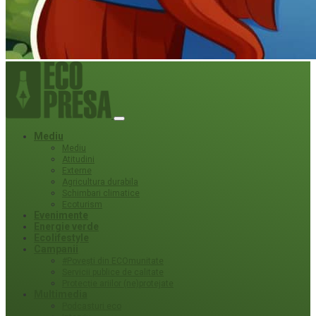
Mediu
Mediu
Atitudini
Externe
Agricultura durabila
Schimbari climatice
Ecoturism
Evenimente
Energie verde
Ecolifestyle
Campanii
#Povești din ECOmunitate
Servicii publice de calitate
Protecție ariilor (ne)protejate
Multimedia
Podcasturi eco