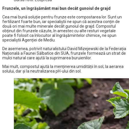
Frunzele, un îngrășământ mai bun decât gunoiul de grajd
Cea mai bună soluție pentru frunze este compostarea lor. Sunt un
fertilizant foarte bun, iar specialiștii ne spun că acestea conțin de
două ori mai multe minerale decât gunoiul de grajd. Compostul
obținut din frunzele căzute, în amestec cu alte resturi vegetale
poate fi folosit ca înlocuitor al îngrășămintelor chimice
,
ne spun
specialiștii Agenției de Mediu.
De asemenea, potrivit naturalistului David Mizejewski de la Federația
Națională a Faunei Sălbatice din SUA, frunzele formează un strat de
mulci natural care ajută la suprimarea buruienilor.
Mai mult, compostul ajută la menținerea umidității în sol, la aerarea
solului, dar și la neutralizarea pH-ului din sol.