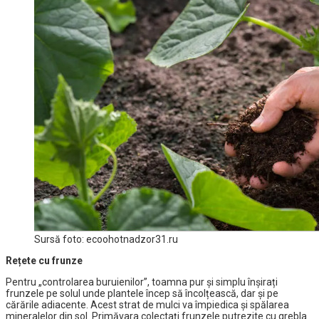
Sursă foto: ecoohotnadzor31.ru
Rețete cu frunze
Pentru „controlarea buruienilor”, toamna pur și simplu înșirați
frunzele pe solul unde plantele încep să încolțească, dar și pe
cărările adiacente. Acest strat de mulci va împiedica și spălarea
mineralelor din sol. Primăvara colectați frunzele putrezite cu grebla