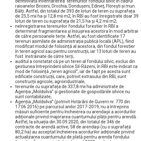
definitivată inventarierea terenurilor fondului silvic în cadrul
raioanelor Briceni, Drochia, Dondușeni, Edineţ, Florești și mun.
Bălți. Astfel, din totalul de 393 de loturi de teren cu suprafața
de 25,5 mii ha și 12,8 mii m2, în RBI au fost înregistrate doar 39
loturi de teren cu suprafața de 21,5 ha și 4,2 mii m2;
neînregistrarea terenurilor fondului forestier în RBI a
determinat fragmentarea și însușirea acestora în mod arbitrar
de către persoanele terțe. Astfel, au fost identificate 17
terenuri asimilate de administrația publică locală (APL), fiind
modificat modul de folosință al acestora, din fondul forestier
în teren agricol sau pentru construcții, iar 13 loturi de teren au
fost înstrăinate de către terți;
auditul a constatat că pe un teren al fondului silvic, exclus din
gestiunea întreprinderii silvice Sil-Răzeni, în RBI este indicat ca
mod de folosință „teren agricol”, iar de fapt pe acesta sunt
edificate construcții, care, potrivit extrasului din RBI, sunt
construcții agricole, agroindustriale;
terenurile cu suprafața de 337,8 mii ha administrate de
Agenția „Moldsilva” și gestionate de gospodăriile silvice nu
sunt contabilizate;
Agenția „Moldsilva” (potrivit Hotărârii de Guvern nr. 770 din
17.06.2016) pe parcursul anilor 2017-2019, nu a întreprins
măsuri suficiente pentru încheierea cu arendașii a acordurilor
adiționale privind majorarea cuantumului plății pentru arendă.
Astfel, la situația din 30.09.2020, din totalul de 346 de
contracte de arendă active, 58 de arendași (cu o suprafață
80,2 ha) au acceptat încheierea acordurilor adiționale privind
actualizarea cuantumului de plată pentru arenda fondului