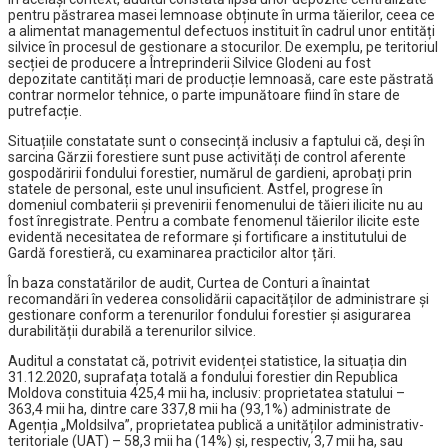
pentru păstrarea masei lemnoase obținute în urma tăierilor, ceea ce
a alimentat managementul defectuos instituit în cadrul unor entități
silvice în procesul de gestionare a stocurilor. De exemplu, pe teritoriul
secției de producere a Întreprinderii Silvice Glodeni au fost
depozitate cantități mari de producție lemnoasă, care este păstrată
contrar normelor tehnice, o parte impunătoare fiind în stare de
putrefacție.
Situațiile constatate sunt o consecință inclusiv a faptului că, deși în
sarcina Gărzii forestiere sunt puse activități de control aferente
gospodăririi fondului forestier, numărul de gardieni, aprobați prin
statele de personal, este unul insuficient. Astfel, progrese în
domeniul combaterii și prevenirii fenomenului de tăieri ilicite nu au
fost înregistrate. Pentru a combate fenomenul tăierilor ilicite este
evidentă necesitatea de reformare și fortificare a institutului de
Gardă forestieră, cu examinarea practicilor altor țări.
În baza constatărilor de audit, Curtea de Conturi a înaintat
recomandări în vederea consolidării capacităților de administrare și
gestionare conform a terenurilor fondului forestier și asigurarea
durabilității durabilă a terenurilor silvice.
Auditul a constatat că, potrivit evidenței statistice, la situația din
31.12.2020, suprafața totală a fondului forestier din Republica
Moldova constituia 425,4 mii ha, inclusiv: proprietatea statului –
363,4 mii ha, dintre care 337,8 mii ha (93,1%) administrate de
Agenția „Moldsilva”, proprietatea publică a unităților administrativ-
teritoriale (UAT) – 58,3 mii ha (14%) și, respectiv, 3,7 mii ha, sau