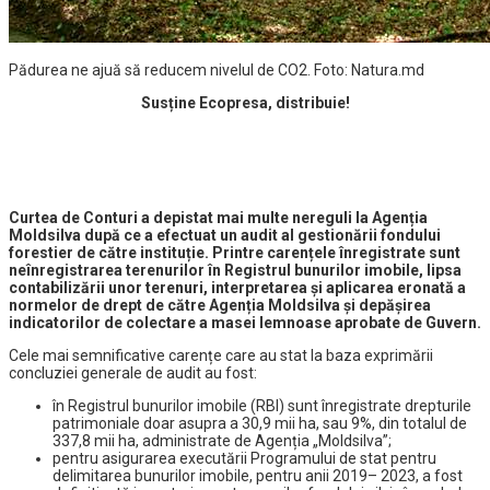
Pădurea ne ajuă să reducem nivelul de CO2. Foto: Natura.md
Susține Ecopresa, distribuie!
Curtea de Conturi a depistat mai multe nereguli la Agenția
Moldsilva după ce a efectuat un audit al gestionării fondului
forestier de către instituție. Printre carențele înregistrate sunt
neînregistrarea terenurilor în Registrul bunurilor imobile, lipsa
contabilizării unor terenuri, interpretarea și aplicarea eronată a
normelor de drept de către Agenția Moldsilva și depășirea
indicatorilor de colectare a masei lemnoase aprobate de Guvern.
Cele mai semnificative carențe care au stat la baza exprimării
concluziei generale de audit au fost:
în Registrul bunurilor imobile (RBI) sunt înregistrate drepturile
patrimoniale doar asupra a 30,9 mii ha, sau 9%, din totalul de
337,8 mii ha, administrate de Agenția „Moldsilva”;
pentru asigurarea executării Programului de stat pentru
delimitarea bunurilor imobile, pentru anii 2019– 2023, a fost