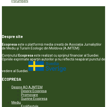
Porumbeni
Despre site
Ecopresa
este o platformă media creată de Asociația Jurnaliștilor
de Mediu și Turism Ecologic din Moldova (AJMTEM).
Conținutul
Ecopresa
este realizat cu sprijinul financiar al Suediei.
Opiniile exprimate aparţin autorilor şi nu reflectă neapărat punctul de
vedere al Suediei.
ECOPRESA
Despre AO AJMTEM
Despre Ecopresa
Promovare
Susține Ecopresa
Mediu
Ecolifestyle