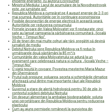
eficiente energetic, cu ajutorul EcoVoucher
Ministrul Mediului: Lacul de acumulare de la Novodnestrovsk
este „pe jumătate gol”
Republica Moldova a cumpărat pe 4 august energie de 2-3 ori
mai scumpă. Autoritățile cer în continuare economisirea
Posibile deconectări de energie electrică în această seară.
Autoritățile cer reducerea consumului
Primele izvoare din Valea Molovateț vor fi restaurate: cinci
sate au lansat campania la sărbătoarea comunitară „Școală
Veche – Timpuri Noi”
20 de tineri din mai multe colțuri ale țării, pregătiți să devină
jurnaliști de mediu
Debitul Nistrului spre Republica Moldova va fi redus în
următoarele două săptămâni la 85 m³/s
Comunitățile din valea Molovatețului se adună la un
eveniment care celebrează natura și cultura: „Școală Veche –
Timpuri Noi”
O viață țesută în covoare. Povestea meșteriței Maria Mazur
din Ghermănești
Prutul sub presiune: poluarea, seceta și schimbările climatice
afectează unul dintre mai importante râuri ale Republicii
Moldova
Guvernul a stare de alertă hidrologică pentru 30 de zile, în
contextul scăderii debitului Nistrului
Din deșeuri alimentare la ambalaje biodegradabile: soluția
unei cercetătoare din Republica Moldova pentru reducerea
plasticului
Cum au ajuns permisele românești la gunoiștea din