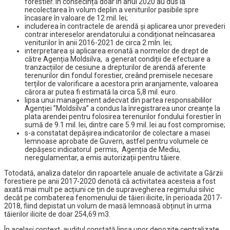
forestier. În consecință doar în anul 2020 au dus la
necolectarea în volum deplin a veniturilor pasibile spre
încasare în valoare de 12 mil. lei;
includerea în contractele de arendă și aplicarea unor prevederi
contrar intereselor arendatorului a condiționat neîncasarea
veniturilor în anii 2016-2021 de circa 2 mln. lei;
interpretarea și aplicarea eronată a normelor de drept de
către Agenția Moldsilva, a generat condiții de efectuare a
tranzacțiilor de cesiune a drepturilor de arendă aferente
terenurilor din fondul forestier, creând premisele necesare
terților de valorificare a acestora prin aranjamente, valoarea
cărora ar putea fi estimată la circa 5,8 mil. euro.
lipsa unui management adecvat din partea responsabililor
Agenției ”Moldsilva” a condus la înregistrarea unor creanțe la
plata arendei pentru folosirea terenurilor fondului forestier în
sumă de 9.1 mil. lei, dintre care 5.9 mil. lei au fost compromise;
s-a constatat depășirea indicatorilor de colectare a masei
lemnoase aprobate de Guvern, astfel pentru volumele ce
depășesc indicatorul permis, Agenția de Mediu,
neregulamentar, a emis autorizații pentru tăiere.
Totodată, analiza datelor din rapoartele anuale de activitate a Gărzii
forestiere pe anii 2017-2020 denotă că activitatea acesteia a fost
axată mai mult pe acțiuni ce țin de supravegherea regimului silvic
decât pe combaterea fenomenului de tăieri ilicite, în perioada 2017-
2018, fiind depistat un volum de masă lemnoasă obținut în urma
tăierilor ilicite de doar 254,69 m3.
În același context, auditul constată lipsa unor depozite centralizate