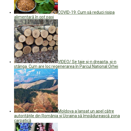
COVID-19: Cum să reduci risipa
alimentară în opt pași
VIDEO/ Se taie și-n dreapta, și-n
stânga. Cum are loc regenerarea în Parcul Național Orhei
Moldova a lansat un apel către
autoritățile din România și Ucraina să împădurească zona
carpatică