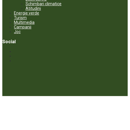
Schimbari climatice
Atitudini
Energie verde
Turism
Multimedia
Campanii
Joc
Social
© ECOPRESA. All rights reserved *** Preluarea textelor care aparțin
www.ecopresa.md poate fi făcută doar cu indicarea sursei și link
activ către subiectul preluat.