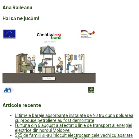
Ana Raileanu
Hai să ne jucăm!
Articole recente
Ultimele baraje absorbante instalate pe Nistru după poluarea
cu produse petroliere au fost demontate
Furtuna din 6 august a afectat o linie de transport al energiei
electrice din nordul Moldovei
525 de familii și-au înlocuit electrocasnicele vechi cu aparate