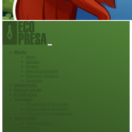
Mediu
Mediu
Atitudini
Externe
Agricultura durabila
Schimbari climatice
Ecoturism
Evenimente
Energie verde
Ecolifestyle
Campanii
#Povești din ECOmunitate
Servicii publice de calitate
Protecție ariilor (ne)protejate
Multimedia
Podcasturi eco
Interviu