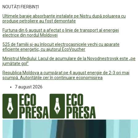
NOUTĂȚI FIERBINȚI
Ultimele baraje absorbante instalate pe Nistru după poluarea cu
produse petroliere au fost demontate
Furtuna din 6 august a afectat o linie de transport al energiei
electrice din nordul Moldovei
525 de familii și-au înlocuit electrocasnicele vechi cu aparate
eficiente energetic, cu ajutorul EcoVoucher
Ministrul Mediului: Lacul de acumulare de la Novodnestrovsk este „pe
jumătate gol”
Republica Moldova a cumpărat pe 4 august energie de 2-3 ori mai
scumpă. Autoritățile cer în continuare economisirea
7 august 2026