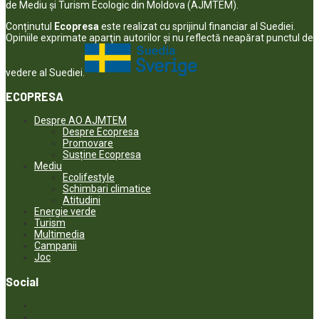
de Mediu și Turism Ecologic din Moldova (AJMTEM).
Conținutul
Ecopresa
este realizat cu sprijinul financiar al Suediei.
Opiniile exprimate aparţin autorilor şi nu reflectă neapărat punctul de
vedere al Suediei.
ECOPRESA
Despre AO AJMTEM
Despre Ecopresa
Promovare
Susține Ecopresa
Mediu
Ecolifestyle
Schimbari climatice
Atitudini
Energie verde
Turism
Multimedia
Campanii
Joc
Social