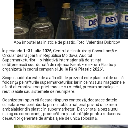
Apă îmbuteliată în sticle de plastic. Foto: Valentina Dobricov
În perioada
1–31 iulie 2026
, Centrul de Instruire și Consultanță e-
Circular desfășoară în Republica Moldova, Auditul
Supermarketurilor – o inițiativă internațională de știință
cetățenească coordonată de rețeaua Break Free From Plastic și
organizată în cadrul campaniei „
Iulie Fără Plastic 2026
”.
Scopul auditului este de a afla cât de prezent este plasticul de unică
folosință pe rafturile supermarketurilor. Iar în ce măsură magazinele
oferă alternative mai prietenoase cu mediul, precum ambalajele
reutilizabile sau sistemele de reumplere.
Oganizatorii spun că fiecare răspuns contează, deoarece datele
colectate vor contribui la primul tablou național privind utilizarea
ambalajelor din plastic în supermarketuri. Ele vor sta la baza unui
dialog cu comercianții, producătorii și autoritățile pentru reducerea
deșeurilor generate de ambalajele de unică folosință.