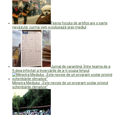
Feeria focului de artificii are o parte
nevăzută: curmă vieţi şi poluează grav mediul
Jurnal de carantină: Între teama de a
fi deja infectat și încercările de a-ți ocupa timpul
Ministra Mediului: „Este nevoie de un program școlar privind
schimbările climatice”