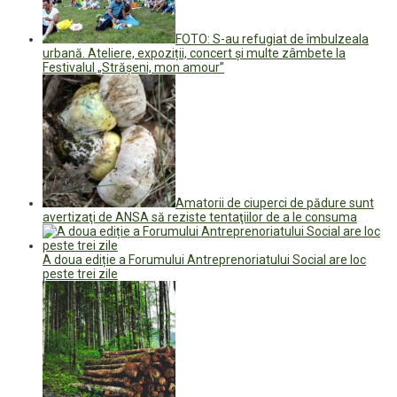
FOTO: S-au refugiat de îmbulzeala
urbană. Ateliere, expoziții, concert și multe zâmbete la
Festivalul „Strășeni, mon amour”
Amatorii de ciuperci de pădure sunt
avertizaţi de ANSA să reziste tentaţiilor de a le consuma
A doua ediție a Forumului Antreprenoriatului Social are loc
peste trei zile