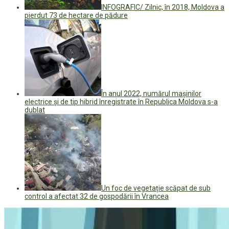
INFOGRAFIC/ Zilnic, în 2018, Moldova a
pierdut 73 de hectare de pădure
În anul 2022, numărul mașinilor
electrice și de tip hibrid înregistrate în Republica Moldova s-a
dublat
Un foc de vegetație scăpat de sub
control a afectat 32 de gospodării în Vrancea