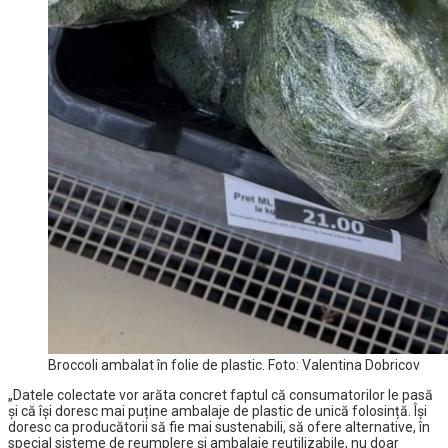
Broccoli ambalat în folie de plastic. Foto: Valentina Dobricov
„Datele colectate vor arăta concret faptul că consumatorilor le pasă
și că își doresc mai puține ambalaje de plastic de unică folosință. Își
doresc ca producătorii să fie mai sustenabili, să ofere alternative, în
special sisteme de reumplere și ambalaje reutilizabile, nu doar