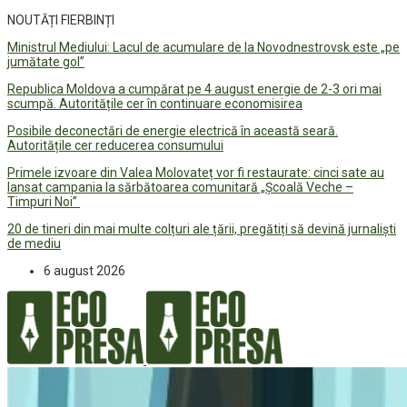
NOUTĂȚI FIERBINȚI
Ministrul Mediului: Lacul de acumulare de la Novodnestrovsk este „pe
jumătate gol”
Republica Moldova a cumpărat pe 4 august energie de 2-3 ori mai
scumpă. Autoritățile cer în continuare economisirea
Posibile deconectări de energie electrică în această seară.
Autoritățile cer reducerea consumului
Primele izvoare din Valea Molovateț vor fi restaurate: cinci sate au
lansat campania la sărbătoarea comunitară „Școală Veche –
Timpuri Noi”
20 de tineri din mai multe colțuri ale țării, pregătiți să devină jurnaliști
de mediu
6 august 2026