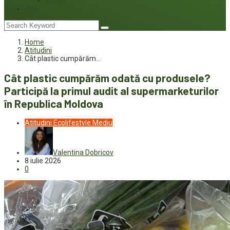
Interviu
Joc
Home
Atitudini
Cât plastic cumpărăm…
Cât plastic cumpărăm odată cu produsele?
Participă la primul audit al supermarketurilor
în Republica Moldova
Atitudini
Ecolifestyle
Mediu
Valentina Dobricov
8 iulie 2026
0