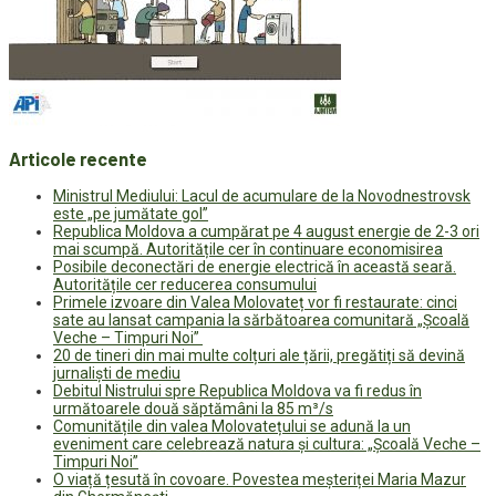
Articole recente
Ministrul Mediului: Lacul de acumulare de la Novodnestrovsk
este „pe jumătate gol”
Republica Moldova a cumpărat pe 4 august energie de 2-3 ori
mai scumpă. Autoritățile cer în continuare economisirea
Posibile deconectări de energie electrică în această seară.
Autoritățile cer reducerea consumului
Primele izvoare din Valea Molovateț vor fi restaurate: cinci
sate au lansat campania la sărbătoarea comunitară „Școală
Veche – Timpuri Noi”
20 de tineri din mai multe colțuri ale țării, pregătiți să devină
jurnaliști de mediu
Debitul Nistrului spre Republica Moldova va fi redus în
următoarele două săptămâni la 85 m³/s
Comunitățile din valea Molovatețului se adună la un
eveniment care celebrează natura și cultura: „Școală Veche –
Timpuri Noi”
O viață țesută în covoare. Povestea meșteriței Maria Mazur