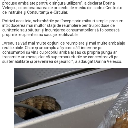
produse ambalate pentru o singură utilizare”, a declarat Dorina
Veleșcu, coordonatoarea de proiecte de mediu din cadrul Centrului
de Instruire și Consultanță e-Circular.
Potrivit acesteia, schimbările pot începe prin măsuri simple, precum
introducerea mai multor stații de reumplere pentru produse de
curățenie sau băuturi și încurajarea consumatorilor să folosească
propriile recipiente sau sacoșe reutilizabile.
„Vreau să văd mai multe opțiuni de reumplere și mai multe ambalaje
reutilizabile. Chiar și un simplu afiș care să îi îndemne pe
consumatori să vină cu propriul ambalaj sau cu propria pungă ar
transmite un mesaj clar că supermarketurile se concentrează pe
sustenabilitate și prevenirea deșeurilor”, a adăugat Dorina Veleșcu.