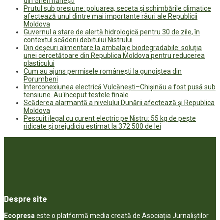
din Ghermănești
Prutul sub presiune: poluarea, seceta și schimbările climatice
afectează unul dintre mai importante râuri ale Republicii
Moldova
Guvernul a stare de alertă hidrologică pentru 30 de zile, în
contextul scăderii debitului Nistrului
Din deșeuri alimentare la ambalaje biodegradabile: soluția
unei cercetătoare din Republica Moldova pentru reducerea
plasticului
Cum au ajuns permisele românești la gunoiștea din
Porumbeni
Interconexiunea electrică Vulcănești–Chișinău a fost pusă sub
tensiune. Au început testele finale
Scăderea alarmantă a nivelului Dunării afectează și Republica
Moldova
Pescuit ilegal cu curent electric pe Nistru: 55 kg de pește
ridicate și prejudiciu estimat la 372 500 de lei
Despre site
Ecopresa
este o platformă media creată de Asociația Jurnaliștilor