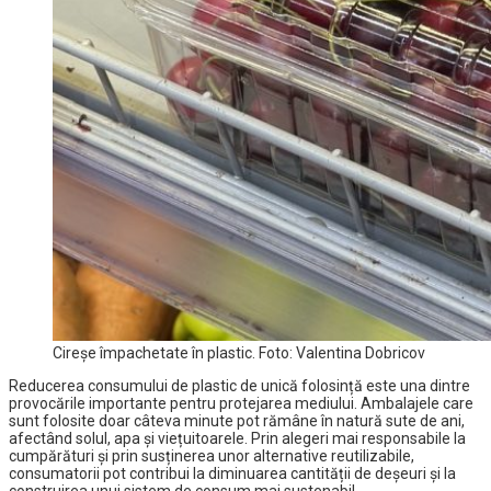
Cireșe împachetate în plastic. Foto: Valentina Dobricov
Reducerea consumului de plastic de unică folosință este una dintre
provocările importante pentru protejarea mediului. Ambalajele care
sunt folosite doar câteva minute pot rămâne în natură sute de ani,
afectând solul, apa și viețuitoarele. Prin alegeri mai responsabile la
cumpărături și prin susținerea unor alternative reutilizabile,
consumatorii pot contribui la diminuarea cantității de deșeuri și la
construirea unui sistem de consum mai sustenabil.