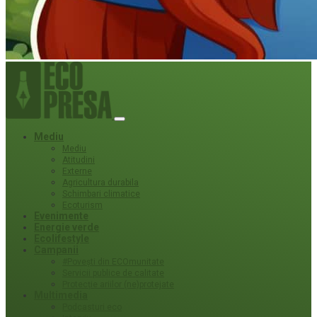
Mediu
Mediu
Atitudini
Externe
Agricultura durabila
Schimbari climatice
Ecoturism
Evenimente
Energie verde
Ecolifestyle
Campanii
#Povești din ECOmunitate
Servicii publice de calitate
Protecție ariilor (ne)protejate
Multimedia
Podcasturi eco